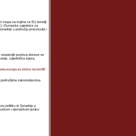
tri stupa na kojima se EU temelji:
Č) i Europske zajednice za
Suradnje u području pravosuđa i
i unutarnjih poslova donose se
vanje, zajednička izjava,
www.europa.eu.int/eur-lex/en/lif/
nim područjima zakonodavstva
snu politiku te Suradnju u
cuskom i njemačkom jeziku: