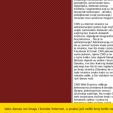
postojećim, povećavate bazu
dobavljača, dobivate pristup
tržištima i segmentima koji su 
dosad bili nedostupni - ukratko,
poboljšavate svoje poslovanje i
otvarate nove poslovne mogućno
CMS su internet stranice sa
administracijom putem koje mož
uvijek samostalno dodavati i ažur
sadržaj bez ikakvih dodatnih
troškova, objavljivati neograniče
broj tekstova... Što je to
administracija? Administracija z
da uz pomoć lozinke imate prist
te stranice, kao što imate i prist
Facebook ili Gmail. CMS plaćat
samo jednom, cijena CMS-a ne o
o tome koliko ćete objaviti člana
Možete objaviti na stotine i tisuć
članaka, sve bez ikakvog doda
plaćanja kao što bi vam naplaćiv
po broju stranica (članaka) da 
rade stranice onako kako su se
nekada radile, a što nažalost ve
i još danas nudi.
CMS Web Express odlikuje
jednostavna promjena ili dorada
dizajna, jednostavnost unosa i
ažuriranja sadržaja. Na svojim
web stranicama možete imati i v
tematskih cjelina i svakoj toj
tematskoj cjelini možete zadati
drugačiji dizajn. Dakle, niti sve
Iako danas svi imaju i koriste Internet, u praksi još veliki broj tvrtki 
pojedinačne web stranice unuta
vašeg web portala ne moraju