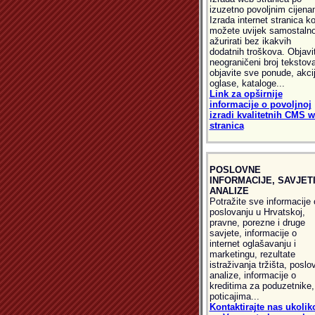
izuzetno povoljnim cijena
Izrada internet stranica ko
možete uvijek samostaln
ažurirati bez ikakvih
dodatnih troškova. Objavi
neograničeni broj tekstova
objavite sve ponude, akcij
oglase, kataloge...
Link za opširnije
informacije o povoljnoj
izradi kvalitetnih CMS 
stranica
POSLOVNE
INFORMACIJE, SAVJETI
ANALIZE
Potražite sve informacije 
poslovanju u Hrvatskoj,
pravne, porezne i druge
savjete, informacije o
internet oglašavanju i
marketingu, rezultate
istraživanja tržišta, poslo
analize, informacije o
kreditima za poduzetnike,
poticajima...
Kontaktirajte nas ukolik