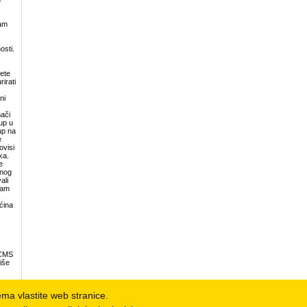
Vam
sti.
ete
irati
ni
nači
up u
up na
e
visi
ka.
e
tnog
ali
vam
ćina
 CMS
iše
nema vlastite web stranice.
r