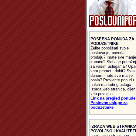
POSEBNA PONUDA ZA
PODUZETNIKE
Želite poboljšati svoje
poslovanje, povećati
prodaju? Imate sve manje
kupaca? Slaba je potražn
za vašim uslugama? Opa
vam promet i dobit? Svak
danom imate sve manje
posla? Provjerite ponudu
naših marketing usluga.
Izrada web stranica, cijen
vrlo povoljna.
Link na pregled ponude 
Poslovne usluge za
poduzetnike
IZRADA WEB STRANICA
POVOLJNO I KVALITET
Izrada web stranica po