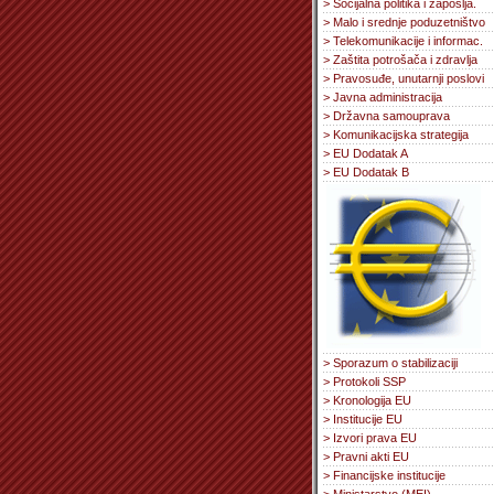
> Socijalna politika i zapošlja.
> Malo i srednje poduzetništvo
> Telekomunikacije i informac.
> Zaštita potrošača i zdravlja
> Pravosuđe, unutarnji poslovi
> Javna administracija
> Državna samouprava
> Komunikacijska strategija
> EU Dodatak A
> EU Dodatak B
> Sporazum o stabilizaciji
> Protokoli SSP
> Kronologija EU
> Institucije EU
> Izvori prava EU
> Pravni akti EU
> Financijske institucije