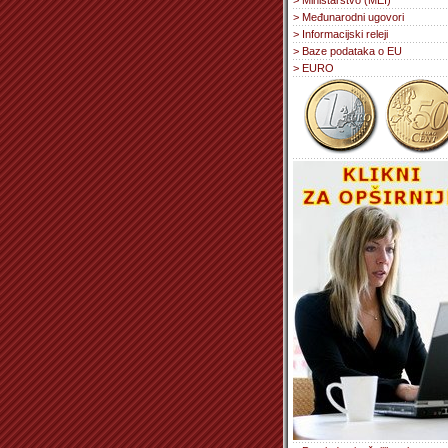
> Ministarstvo (MEI)
> Međunarodni ugovori
> Informacijski releji
> Baze podataka o EU
> EURO