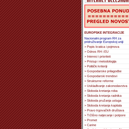
EUROPSKE INTEGRACIJE
Nacionalni program RH za
pridruživanje Europskoj uniji
> Popis kratica i pojmova
> Odnos RH i EU
> Interesi i prioriteti
> Pristup i metodologija
> Politički kriteriji
> Gospodarske prilagodbe
> Gospodarski trendovi
> Strukturne reforme
> Usklađivanje zakonodavstva
> Sloboda kretanja roba
> Sloboda kretanja radnika
> Sloboda pružanja usluga
> Sloboda kretanja kapitala
> Pravo trgovačkih društava
> Tržišno natjecanje i potpore
> Promet
> Carine