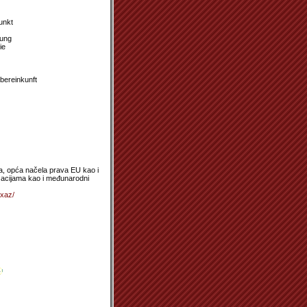
unkt
rung
ie
bereinkunft
, opća načela prava EU kao i
zacijama kao i međunarodni
exaz/