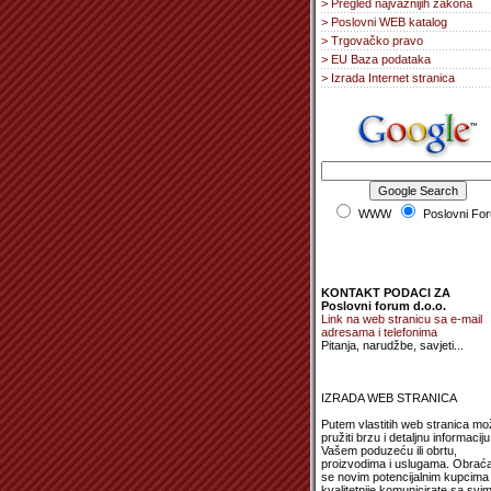
> Pregled najvažnijih zakona
> Poslovni WEB katalog
> Trgovačko pravo
> EU Baza podataka
> Izrada Internet stranica
WWW
Poslovni Fo
KONTAKT PODACI ZA
Poslovni forum d.o.o.
Link na web stranicu sa e-mail
adresama i telefonima
Pitanja, narudžbe, savjeti...
IZRADA WEB STRANICA
Putem vlastitih web stranica mo
pružiti brzu i detaljnu informaciju
Vašem poduzeću ili obrtu,
proizvodima i uslugama. Obrać
se novim potencijalnim kupcima 
kvalitetnije komunicirate sa svi