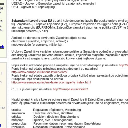
UEZUČ - Ugovor o Europskoj zajednici za ugljen i čelik,
ma.
UEZAE - Ugovor o Europskoj zajednici za atomsku energiju i
UEU - Ugovor o Europskoj uniji.
je
o
te
Sekundarni izvori prava EU
su akti koje donose institucije Europske unije u okviru 
triju Zajednica (Europske zajednice (EZ), Europske zajednice za ugljen i čelik (EZU
,
atomsku energiju (EURATOM)), Zajedničke vanjske i sigurnosne politike (ZVSP) te 
e,
unutarnjih poslova (SPUP).
Akti koji se donose u okviru triju Zajednica dijele se na:
obvezujuće (uredbe, smjernice, odluke) i
neobvezujuće (preporuke, mišljenja).
web
U okviru Zajedničke vanjske i sigurnosne politike te Suradnje u području pravosuđa 
akti drugog karaktera (okvirna odluka, odluka, zajedničko stajalište, zajedničko djelo
zajednička strategija, izjava, zaključak, konvencija) i njihove dopune.
Popis i tekst odredaba propisa Europske unije na snazi dostupan je na adresi
http://
Popis i tekst odredaba prijedloga propisa dostupni su na adresi
http://www.europa.eu.int/eur-lex/en/com/
 I
Popis i tekst odredaba zadnjih prijedloga propisa koji još nisu razvrstani po pojedi
Europske unije dostupni su na adresi
o
http://www.europa.eu.int/eur-lex/en/com/greffe_index.html
CELEX je dostupan na adresi
http://europa.eu.int/celex/
Nazivi akata i kratica koje se odnose na tri Zajednice ili Zajedničku vanjsku i sigurno
području pravosuđa i unutarnjih poslova na hrvatskom jeziku te na engleskom, fran
vne
uredba Regulation, règlement, Verordnung
smjernica Directive, directive, Richtlinie
odluka Decision, décision, Entscheidung
mišljenje Opinion, avis, Stellungnahme
preporuka Recommendation, recommandation, Empfehlung
o
rezolucija Resolution, resolution, Entschlossung