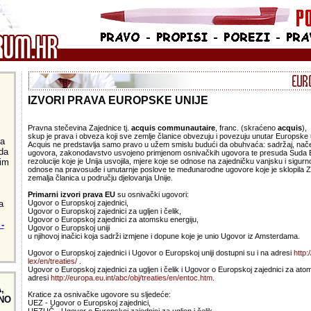
IZVORI PRAVA EUROPSKE UNIJE
Pravna stečevina Zajednice tj.
acquis communautaire
, franc. (skraćeno
acquis
),
skup je prava i obveza koji sve zemlje članice obvezuju i povezuju unutar Europske u
ja
Acquis ne predstavlja samo pravo u užem smislu budući da obuhvaća: sadržaj, načela 
da
ugovora, zakonodavstvo usvojeno primjenom osnivačkih ugovora te presuda Suda Eu
im
rezolucije koje je Unija usvojila, mjere koje se odnose na zajedničku vanjsku i sigurn
odnose na pravosuđe i unutarnje poslove te međunarodne ugovore koje je sklopila Z
zemalja članica u području djelovanja Unije.
Primarni izvori prava EU
su osnivački ugovori:
a
Ugovor o Europskoj zajednici,
Ugovor o Europskoj zajednici za ugljen i čelik,
Ugovor o Europskoj zajednici za atomsku energiju,
-
Ugovor o Europskoj uniji
u njihovoj inačici koja sadrži izmjene i dopune koje je unio Ugovor iz Amsterdama.
Ugovor o Europskoj zajednici i Ugovor o Europskoj uniji dostupni su i na adresi
http:
lex/en/treaties/
.
Ugovor o Europskoj zajednici za ugljen i čelik i Ugovor o Europskoj zajednici za ato
adresi
http://europa.eu.int/abc/obj/treaties/en/entoc.htm
.
,
Kratice za osnivačke ugovore su sljedeće:
NO
UEZ - Ugovor o Europskoj zajednici,