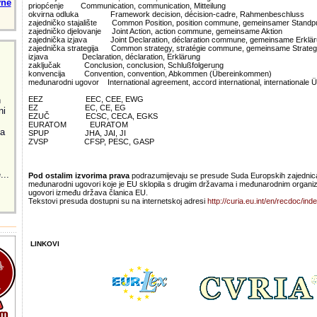
vne
priopćenje Communication, communication, Mitteilung
okvirna odluka Framework decision, décision-cadre, Rahmenbeschluss
zajedničko stajalište Common Position, position commune, gemeinsamer Standp
zajedničko djelovanje Joint Action, action commune, gemeinsame Aktion
zajednička izjava Joint Declaration, déclaration commune, gemeinsame Erklä
zajednička strategija Common strategy, stratégie commune, gemeinsame Strateg
izjava Declaration, déclaration, Erklärung
zaključak Conclusion, conclusion, Schlußfolgerung
konvencija Convention, convention, Abkommen (Übereinkommen)
međunarodni ugovor International agreement, accord international, internationale Ü
h
EEZ EEC, CEE, EWG
EZ EC, CE, EG
ni
EZUČ ECSC, CECA, EGKS
EURATOM EURATOM
za
SPUP JHA, JAI, JI
ZVSP CFSP, PESC, GASP
...
Pod ostalim izvorima prava
podrazumijevaju se presude Suda Europskih zajednica
međunarodni ugovori koje je EU sklopila s drugim državama i međunarodnim organi
ugovori između država članica EU.
Tekstovi presuda dostupni su na internetskoj adresi
http://curia.eu.int/en/recdoc/ind
LINKOVI