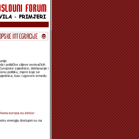
nije.
i političke ciljeve osnivačkih
ropske zajednice, deklaracije i
osnu politiku, mjere koje se
ajednica, kao i ugovore između
//www.europa.eu.int/eur-
msku energiju dostupni su na