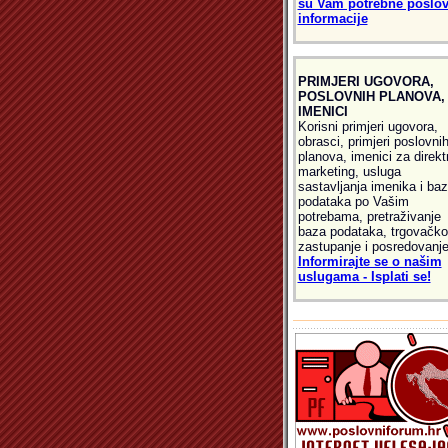
su Vam potrebne poslo
informacije
PRIMJERI UGOVORA,
POSLOVNIH PLANOVA,
IMENICI
Korisni primjeri ugovora,
obrasci, primjeri poslovni
planova, imenici za direkt
marketing, usluga
sastavljanja imenika i ba
podataka po Vašim
potrebama, pretraživanje
baza podataka, trgovačko
zastupanje i posredovanje
Informirajte se o našim
uslugama - Isplati se!