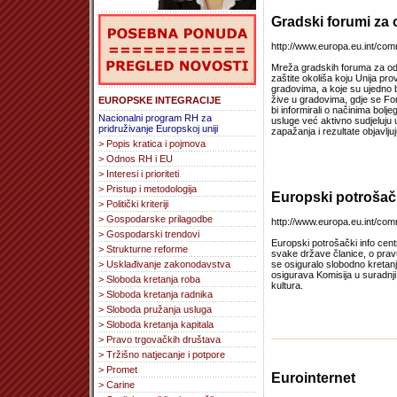
Gradski forumi za o
http://www.europa.eu.int/com
Mreža gradskih foruma za odr
zaštite okoliša koju Unija pr
gradovima, a koje su ujedno b
žive u gradovima, gdje se For
EUROPSKE INTEGRACIJE
bi informirali o načinima bol
Nacionalni program RH za
usluge već aktivno sudjeluju 
pridruživanje Europskoj uniji
zapažanja i rezultate objavlj
> Popis kratica i pojmova
> Odnos RH i EU
> Interesi i prioriteti
> Pristup i metodologija
Europski potrošačk
> Politički kriteriji
> Gospodarske prilagodbe
http://www.europa.eu.int/com
> Gospodarski trendovi
Europski potrošački info cen
> Strukturne reforme
svake države članice, o pravu
> Usklađivanje zakonodavstva
se osiguralo slobodno kretanje
osigurava Komisija u suradnj
> Sloboda kretanja roba
kultura.
> Sloboda kretanja radnika
> Sloboda pružanja usluga
> Sloboda kretanja kapitala
> Pravo trgovačkih društava
> Tržišno natjecanje i potpore
> Promet
Eurointernet
> Carine