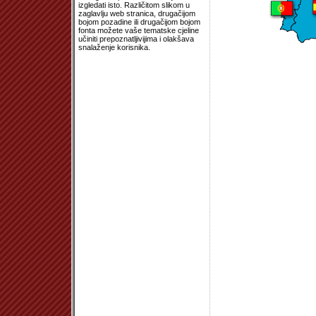
izgledati isto. Različitom slikom u
zaglavlju web stranica, drugačijom
bojom pozadine ili drugačijom bojom
fonta možete vaše tematske cjeline
učiniti prepoznatljivijima i olakšava
snalaženje korisnika.