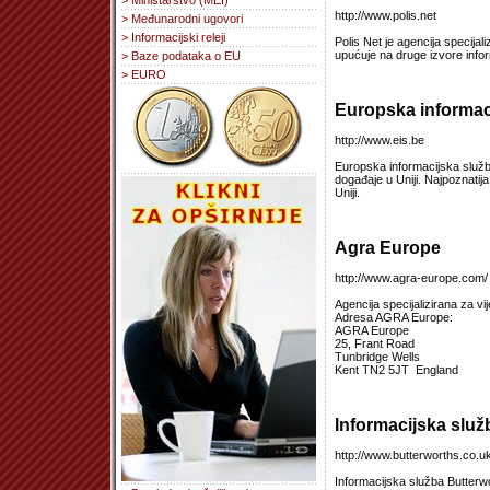
> Ministarstvo (MEI)
http://www.polis.net
> Međunarodni ugovori
> Informacijski releji
Polis Net je agencija specijali
upućuje na druge izvore info
> Baze podataka o EU
> EURO
Europska informac
http://www.eis.be
Europska informacijska služb
događaje u Uniji. Najpoznatija
Uniji.
Agra Europe
http://www.agra-europe.com/
Agencija specijalizirana za vij
Adresa AGRA Europe:
AGRA Europe
25, Frant Road
Tunbridge Wells
Kent TN2 5JT England
Informacijska služ
http://www.butterworths.co.u
Informacijska služba Butterw