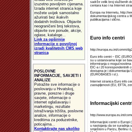
sadrže velik broj službenih d
izuzetno povoljnim cijenama.
centara kao i na Internet stra
Izrada internet stranica koje
možete uvijek samostalno
Europa na Internetu, http://
dokumentacijskog centra u Ma
ažurirati bez ikakvih
publikacijama i slično.
dodatnih troškova. Objavite
neograničeni broj tekstova,
objavite sve ponude, akcije,
oglase, kataloge...
Euro info centri
Link za opširnije
informacije o povoljnoj
izradi kvalitetnih CMS web
http://europa.eu.int/comm/dg2
stranica
Euro info centri – EIC (EURO 
su u ustanovama koje se bave
informiranja o mogućnostima k
EIC-a i 20 korespondentnih c
POSLOVNE
dostupna je i dokumentacija
(EUROBASES i sl.).
INFORMACIJE, SAVJETI I
ANALIZE
Internet stranica Euro info c
Potražite sve informacije o
zastupljenosti (EU, EFTA, zeml
poslovanju u Hrvatskoj,
pravne, porezne i druge
savjete, informacije o
internet oglašavanju i
Informacijski centr
marketingu, rezultate
istraživanja tržišta, poslovne
analize, informacije o
http://www.europa.eu.int/com
kreditima za poduzetnike,
Informacijski centri o Europi 
poticajima...
u nastojanju da se suradnja u 
Kontaktirajte nas ukoliko
smješteni u Parizu, Berlinu i 