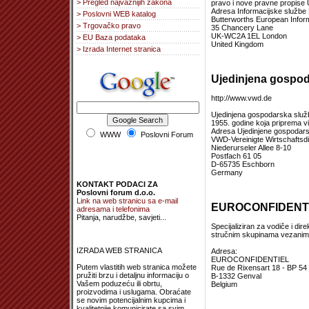
> Pregled najvažnijih zakona
pravo i nove pravne propise U
Adresa Informacijske službe 
> Poslovni WEB katalog
Butterworths European Infor
> Trgovačko pravo
35 Chancery Lane
UK-WC2A 1EL London
> EU Baza podataka
United Kingdom
> Izrada Internet stranica
Ujedinjena gospod
http://www.vwd.de
Ujedinjena gospodarska služb
1955. godine koja priprema vi
Adresa Ujedinjene gospodars
WWW
Poslovni Forum
VWD-Vereinigte Wirtschafts
Niederurseler Allee 8-10
Postfach 61 05
D-65735 Eschborn
Germany
KONTAKT PODACI ZA
Poslovni forum d.o.o.
Link na web stranicu sa e-mail
EUROCONFIDENT
adresama i telefonima
Pitanja, narudžbe, savjeti...
Specijaliziran za vodiče i dir
stručnim skupinama vezanim 
IZRADA WEB STRANICA
Adresa:
EUROCONFIDENTIEL
Putem vlastitih web stranica možete
Rue de Rixensart 18 - BP 54
pružiti brzu i detaljnu informaciju o
B-1332 Genval
Vašem poduzeću ili obrtu,
Belgium
proizvodima i uslugama. Obraćate
se novim potencijalnim kupcima i
kvalitetnije komunicirate sa svim