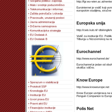
> Socijalna politika i zapošlja.
http://fgr.wu-wien.ac.at/nentw
> Malo i srednje poduzetništvo
Eurointernet je vodič koji usm
> Telekomunikacije i informac.
europskim studijima, stručne
> Zaštita potrošača i zdravlja
> Pravosuđe, unutarnji poslovi
> Javna administracija
Europska unija
> Državna samouprava
http://cwis.kub.nl/~dbi/english
> Komunikacijska strategija
> EU Dodatak A
Vodič za institucije EU. Publi
Tilburgu u Nizozemskoj na n
> EU Dodatak B
Eurochannel
http://www.eurochannel.de/
Eurochannel je jedan od obuhv
okoliša i slično.
Know Europe
> Sporazum o stabilizaciji
> Protokoli SSP
http://www.knoweurope.net
> Kronologija EU
Know Europe usmjerava na izv
> Institucije EU
Penguin Companion to Europe
> Izvori prava EU
> Pravni akti EU
> Financijske institucije
Polis Net