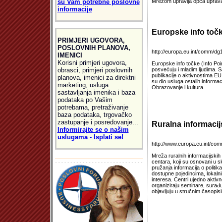
su Vam potrebne poslovne
Mrežom upravlja opća uprava
informacije
Europske info toč
PRIMJERI UGOVORA,
POSLOVNIH PLANOVA,
http://europa.eu.int/comm/dg1
IMENICI
Korisni primjeri ugovora,
Europske info točke (Info Poi
obrasci, primjeri poslovnih
posvećuju i mladim ljudima. S
publikacije o aktivnostima EU
planova, imenici za direktni
su dio usluga ostalih informa
marketing, usluga
Obrazovanje i kultura.
sastavljanja imenika i baza
podataka po Vašim
potrebama, pretraživanje
baza podataka, trgovačko
zastupanje i posredovanje...
Ruralna informacij
Informirajte se o našim
uslugama - Isplati se!
http://www.europa.eu.int/com
Mreža ruralnih informacijskih
centara, koji su osnovani u s
pružanja informacija o politik
dostupne pojedincima, lokalni
interesa. Centri ujedno aktiv
organiziraju seminare, surađu
objavljuju u stručnim časopi