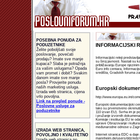
POSEBNA PONUDA ZA
PODUZETNIKE
INFORMACIJSKI R
Želite poboljšati svoje
poslovanje, povećati
Informacijski releji predstavl
prodaju? Imate sve manje
su široj javnosti. Nastali su 
kupaca? Slaba je potražnja
približavanju Europe njezini
za vašim uslugama? Opada
Euro info centara, Informacijs
vam promet i dobit? Svakim
središta, Gradskih foruma za 
danom imate sve manje
posla? Provjerite ponudu
naših marketing usluga.
Europski dokumenta
Izrada web stranica, cijena
vrlo povoljna.
http://www.europa.eu.int/com
Link na pregled ponude -
Europski dokumentacijski ce
Poslovne usluge za
Iako su prvenstveno okrenuti 
poduzetnike
110 izvan EU). Svrha im je 
i pružanje izvornih dokumena
Komisije i institucija EU te 
uprave Obrazovanje i kultura.
međunarodne odnose u Zagr
IZRADA WEB STRANICA,
POVOLJNO I KVALITETNO
Internet stranica EDC-a daje
mannheim.de/users/ddz/edz/ed
Izrada web stranica po