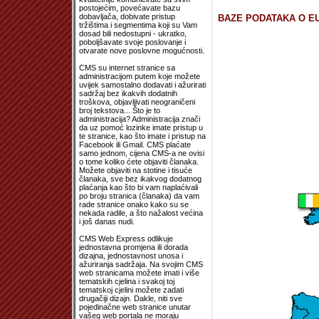
postojećim, povećavate bazu
dobavljača, dobivate pristup
BAZE PODATAKA O EU
tržištima i segmentima koji su Vam
dosad bili nedostupni - ukratko,
poboljšavate svoje poslovanje i
otvarate nove poslovne mogućnosti.
CMS su internet stranice sa
administracijom putem koje možete
uvijek samostalno dodavati i ažurirati
sadržaj bez ikakvih dodatnih
troškova, objavljivati neograničeni
broj tekstova... Što je to
administracija? Administracija znači
da uz pomoć lozinke imate pristup u
te stranice, kao što imate i pristup na
Facebook ili Gmail. CMS plaćate
samo jednom, cijena CMS-a ne ovisi
o tome koliko ćete objaviti članaka.
Možete objaviti na stotine i tisuće
članaka, sve bez ikakvog dodatnog
plaćanja kao što bi vam naplaćivali
po broju stranica (članaka) da vam
rade stranice onako kako su se
nekada radile, a što nažalost većina
i još danas nudi.
CMS Web Express odlikuje
jednostavna promjena ili dorada
dizajna, jednostavnost unosa i
ažuriranja sadržaja. Na svojim CMS
web stranicama možete imati i više
tematskih cjelina i svakoj toj
tematskoj cjelini možete zadati
drugačiji dizajn. Dakle, niti sve
pojedinačne web stranice unutar
vašeg web portala ne moraju