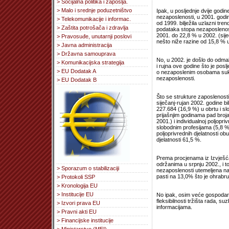
> Socijalna politika i zapošlja.
> Malo i srednje poduzetništvo
Ipak, u posljednje dvije godi
nezaposlenosti, u 2001. godin
> Telekomunikacije i informac.
od 1999. bilježila uzlazni tre
> Zaštita potrošača i zdravlja
podataka stopa nezaposlenosti
2001. do 22,8 % u 2002. (sije
> Pravosuđe, unutarnji poslovi
nešto niže razine od 15,8 % 
> Javna administracija
> Državna samouprava
No, u 2002. je došlo do odma
> Komunikacijska strategija
i rujna ove godine što je posl
> EU Dodatak A
o nezaposlenim osobama sukl
nezaposlenosti.
> EU Dodatak B
Što se strukture zaposlenost
siječanj-rujan 2002. godine 
227.684 (16,9 %) u obrtu i slo
prijašnjim godinama pad broj
2001.) i individualnoj poljopr
slobodnim profesijama (5,8 % 
poljoprivrednih djelatnosti o
djelatnosti 61,5 %.
Prema procjenama iz Izvješć
održanima u srpnju 2002., i t
> Sporazum o stabilizaciji
nezaposlenosti utemeljena na 
pasti na 13,0% što je ohrabru
> Protokoli SSP
> Kronologija EU
> Institucije EU
No ipak, osim veće gospodars
fleksibilnosti tržišta rada, s
> Izvori prava EU
informacijama.
> Pravni akti EU
> Financijske institucije