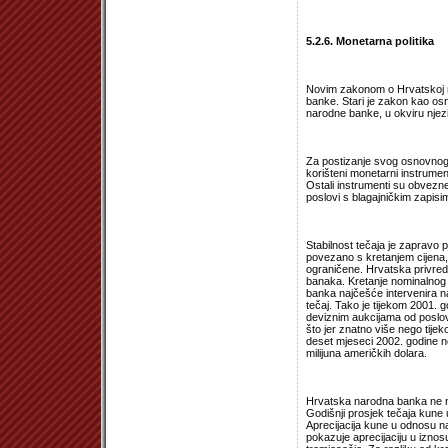
5.2.6. Monetarna politika
Novim zakonom o Hrvatskoj na
banke. Stari je zakon kao osn
narodne banke, u okviru njezini
Za postizanje svog osnovnog
korišteni monetarni instrumen
Ostali instrumenti su obvezne
poslovi s blagajničkim zapis
Stabilnost tečaja je zapravo po
povezano s kretanjem cijena, 
ograničene. Hrvatska privreda 
banaka. Kretanje nominalnog 
banka najčešće intervenira na 
tečaj. Tako je tijekom 2001. g
deviznim aukcijama od poslovn
što jer znatno više nego tije
deset mjeseci 2002. godine n
milijuna američkih dolara.
Hrvatska narodna banka ne na
Godišnji prosjek tečaja kune 
Aprecijacija kune u odnosu na
pokazuje aprecijaciju u izno