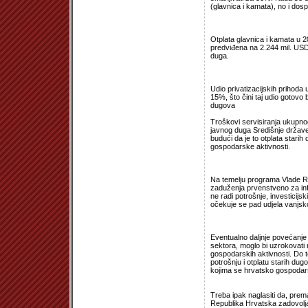
(glavnica i kamata), no i dos
Otplata glavnica i kamata u 20
predviđena na 2.244 mil. USD.
duga.
Udio privatizacijskih prihod
15%, što čini taj udio gotovo 
dugova
Troškovi servisiranja ukupno
javnog duga Središnje države
budući da je to otplata stari
gospodarske aktivnosti.
Na temelju programa Vlade RH
zaduženja prvenstveno za infr
ne radi potrošnje, investicij
očekuje se pad udjela vanjs
Eventualno daljnje povećanje
sektora, moglo bi uzrokovati
gospodarskih aktivnosti. Do t
potrošnju i otplatu starih dug
kojima se hrvatsko gospodar
Treba ipak naglasiti da, prema
Republika Hrvatska zadovolja