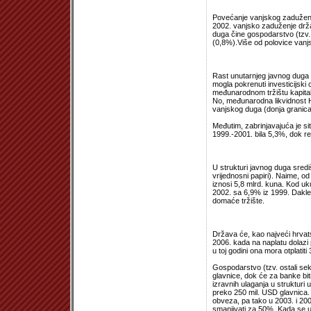
Povećanje vanjskog zaduženja
2002. vanjsko zaduženje drža
duga čine gospodarstvo (tzv.
(0,8%).Više od polovice vanj
Rast unutarnjeg javnog duga 
mogla pokrenuti investicijski
međunarodnom tržištu kapita
No, međunarodna likvidnost 
vanjskog duga (donja granica
Međutim, zabrinjavajuća je si
1999.-2001. bila 5,3%, dok re
U strukturi javnog duga sredi
vrijednosni papiri). Naime, od
iznosi 5,8 mlrd. kuna. Kod u
2002. sa 6,9% iz 1999. Dakle
domaće tržište.
Država će, kao najveći hrvats
2006. kada na naplatu dolazi 
u toj godini ona mora otplatiti
Gospodarstvo (tzv. ostali sek
glavnice, dok će za banke bit
izravnih ulaganja u strukturi
preko 250 mil. USD glavnica.
obveza, pa tako u 2003. i 20
smanjivati za 50%. Kada se uz