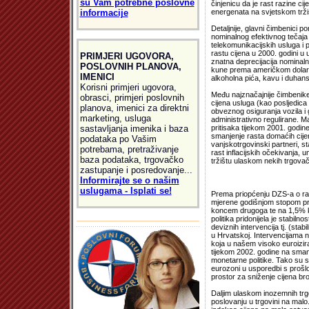
su Vam potrebne poslovne
činjenicu da je rast razine ci
informacije
energenata na svjetskom tržišt
Detaljnije, glavni čimbenici po
nominalnog efektivnog tečaja 
telekomunikacijskih usluga i
rastu cijena u 2000. godini u 
PRIMJERI UGOVORA,
znatna deprecijacija nominaln
POSLOVNIH PLANOVA,
kune prema američkom dolaru (
IMENICI
alkoholna pića, kavu i duhans
Korisni primjeri ugovora,
Među najznačajnije čimbenike k
obrasci, primjeri poslovnih
cijena usluga (kao posljedic
planova, imenici za direktni
obveznog osiguranja vozila i 
marketing, usluga
administrativno regulirane. Ma
sastavljanja imenika i baza
pritisaka tijekom 2001. godin
smanjenje rasta domaćih cijen
podataka po Vašim
vanjskotrgovinski partneri, s
potrebama, pretraživanje
rast inflacijskih očekivanja,
baza podataka, trgovačko
tržištu ulaskom nekih trgovač
zastupanje i posredovanje...
Informirajte se o našim
uslugama - Isplati se!
Prema priopćenju DZS-a o razin
mjerene godišnjom stopom pr
koncem drugoga te na 1,5% ko
politika pridonijela je stabiln
deviznih intervencija tj. (stab
u Hrvatskoj. Intervencijama n
koja u našem visoko euroizira
tijekom 2002. godine na smanji
monetarne politike. Tako su s
eurozoni u usporedbi s prošl
prostor za sniženje cijena bro
Daljim ulaskom inozemnih trgo
poslovanju u trgovini na malo