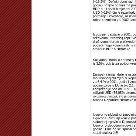
(+15,2%). Deficit robne razm
godinu. Priljevi od turizma poz
BDP-a. U prvih 8 mjeseci 2002.
USD (+11%) što je rezultiralo
potrošnje i investicija, ali i
robne razmjene za 2002. iznosi
Izvoz per capita je u 2001. 
državama u tranziciji (npr. 
društvenom bruto proizvodu H
podaci mogu komentirati na ra
strukturi BDP-a Hrvatske.
Sukladno Uredbi o carinskoj t
je 3,5%, dok je za poljoprivr
Europska unija i dalje je osta
međusobnoj razmjeni s Republ
za 5,4 % u 2001. godini i izn
godine izvoz u EU je bio 2,1 
zabilježen je pad od 0,5%. Ti
milijardi USD (55,95% ukupno
ukupnog uvoza), što je poras
bilanca Republike Hrvatske nas
Ugovori o slobodnoj trgovini
Ugovor s Rumunjskom je potp
slobodnoj trgovini s Rumunjs
Ugovor o slobodnoj trgovini s
godine. Time će se ispuniti o
stabilnosti za JIE.