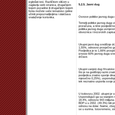
izgledati isto. Različitom slikom u
5.2.5. Javni dug
zaglavlju web stranica, drugačijom
bojom pozadine ili drugačijom bojom
fonta možete vaše tematske cjeline
učiniti prepoznatljivijima i olakšava
Osnove politike javnog duga ni
snalaženje korisnika.
Temelji politike javnog duga v
proračuna, a time posljedičn
politika javnog duga usmjere
obveznica i trezorskih zapi
Ukupni javni dug središnje d
1,55%, odnosno prosječno god
Posljedica je to 1,66% prosje
iznosio 60% javnog duga sre
države.
Ukupni vanjski dug Hrvatske
što je na godišnjoj razini zn
posljedica znatno sporije di
mjesečno 0,25%), uspoređujuć
tek neznatno usporila svoje
U kolovozu 2002. ukupni je v
Uspoređujući ga sa stanjem na
18.4%, odnosno 943 milijuna 
BDP-u u 2002. (49.3%) biti p
odnosu na dolar. Naime, zbo
se u eurima. Istovremeno, str