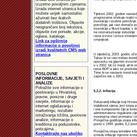
izuzetno povoljnim cijenama.
Izrada internet stranica koje
možete uvijek samostalno
Tijekom 2002. godine nastavlj
ažurirati bez ikakvih
prognozama očekuje realni ra
investicija i osobne potrošnj
dodatnih troškova. Objavite
potrošnje, jak rast domaće po
neograničeni broj tekstova,
investicija u fiksni kapital, 
objavite sve ponude, akcije,
na restrukturiranje industrije
oglase, kataloge...
rasta izvoza i uvoza smanjen
smanjivati.
Link za opširnije
informacije o povoljnoj
izradi kvalitetnih CMS web
stranica
U sljedećoj, 2003. godini, oč
Takav bi se rast trebao teme
oporavku na glavnim izvozni
u u 2002. bit će manji, ali bi 
rasta BDP-a iako se predviđa 
Time bi se nastavio trend koji
POSLOVNE
započeo tek u 2001.
INFORMACIJE, SAVJETI I
ANALIZE
Potražite sve informacije o
5.2.2. Inflacija
poslovanju u Hrvatskoj,
pravne, porezne i druge
savjete, informacije o
Pokazatelj inflacije koji Hrv
internet oglašavanju i
stabilnosti cijena, jest stop
i one komponente čije je kreta
marketingu, rezultate
administrativno regulirane cij
istraživanja tržišta, poslovne
monetarna vlast promatra i st
analize, informacije o
Prosječna godišnja stopa infl
kreditima za poduzetnike,
posto u 1999. godini, 6,2 post
poticajima...
Prosječna stopa temeljne infl
Kontaktirajte nas ukoliko
između inflacije mjerene kreta