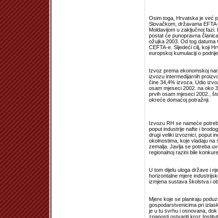
Osim toga, Hrvatska je već p
Slovačkom, državama EFTA-e i
Moldavijom u zaključnoj fazi. 
postat će punopravna članica 
ožujka 2003. Od tog datuma 
CEFTA-e. Sljedeći cilj, koji H
europskoj kumulaciji o podrije
Izvoz prema ekonomskoj namj
izvozu intermedijarnih proizv
čine 34,4% izvoza. Udio izvoz
osam mjeseci 2002. na oko 30
prvih osam mjeseci 2002., št
okreće domaćoj potražnji.
Izvozu RH se nameće potreba v
poput industrije nafte i bro
drugi veliki izvoznici, poput i
okolnostima, koje vladaju na 
zemalja. Javlja se potreba u
regionalnoj razini bile konkur
U tom dijelu uloga države i n
horizontalne mjere industrijske
izmjena sustava školstva i obr
Mjere koje se planiraju poduze
gospodarstvenicima pri izlask
je u tu svrhu i osnovana, d
znanosti ostvariti kroz Institut