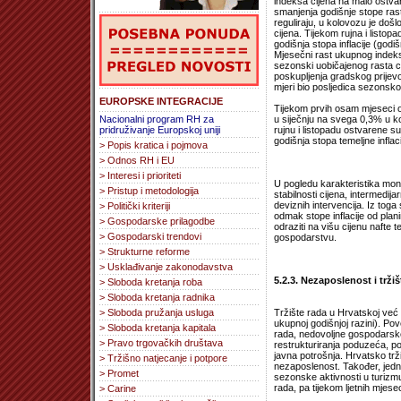
indeksa cijena na malo ostvar
smanjenja godišnje stope rast
reguliraju, u kolovozu je doš
cijena. Tijekom rujna i listo
godišnja stopa inflacije (godi
Mjesečni rast ukupnog indeksa 
sezonski uobičajenog rasta c
poskupljenja gradskog prijevo
mjeri bio posljedica sezonsko
EUROPSKE INTEGRACIJE
Tijekom prvih osam mjeseci ov
Nacionalni program RH za
u siječnju na svega 0,3% u ko
pridruživanje Europskoj uniji
rujnu i listopadu ostvarene 
godišnja stopa temeljne infla
> Popis kratica i pojmova
> Odnos RH i EU
> Interesi i prioriteti
U pogledu karakteristika mone
> Pristup i metodologija
stabilnosti cijena, intermedija
deviznih intervencija. Iz toga
> Politički kriteriji
odmak stope inflacije od plan
> Gospodarske prilagodbe
odraziti na višu cijenu nafte 
> Gospodarski trendovi
gospodarstvu.
> Strukturne reforme
> Usklađivanje zakonodavstva
5.2.3. Nezaposlenost i tržiš
> Sloboda kretanja roba
> Sloboda kretanja radnika
> Sloboda pružanja usluga
Tržište rada u Hrvatskoj već 
ukupnoj godišnjoj razini). Po
> Sloboda kretanja kapitala
rada, nedovoljne gospodarske 
> Pravo trgovačkih društava
restrukturiranja poduzeća, po
javna potrošnja. Hrvatsko trži
> Tržišno natjecanje i potpore
nezaposlenost. Također, jedna
> Promet
sezonske aktivnosti u turizmu
rada, pa tijekom ljetnih mjes
> Carine