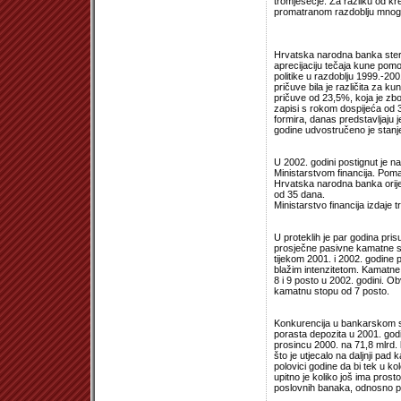
tromjesečje. Za razliku od k
promatranom razdoblju mnogo 
Hrvatska narodna banka steril
aprecijaciju tečaja kune pomo
politike u razdoblju 1999.-20
pričuve bila je različita za 
pričuve od 23,5%, koja je zb
zapisi s rokom dospijeća od 
formira, danas predstavljaju 
godine udvostručeno je stanje
U 2002. godini postignut je n
Ministarstvom financija. Poma
Hrvatska narodna banka orije
od 35 dana.
Ministarstvo financija izdaj
U proteklih je par godina pri
prosječne pasivne kamatne sto
tijekom 2001. i 2002. godine 
blažim intenzitetom. Kamatn
8 i 9 posto u 2002. godini. O
kamatnu stopu od 7 posto.
Konkurencija u bankarskom su
porasta depozita u 2001. godin
prosincu 2000. na 71,8 mlrd. 
što je utjecalo na daljnji pad
polovici godine da bi tek u ko
upitno je koliko još ima pros
poslovnih banaka, odnosno po