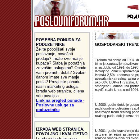
POSEBNA PONUDA ZA
PODUZETNIKE
GOSPODARSKI TREN
Želite poboljšati svoje
poslovanje, povećati
prodaju? Imate sve manje
Tijekom razdoblja od 1994. do
kupaca? Slaba je potražnja
čime je zaustavljen pozitivan
za vašim uslugama? Opada
u razdoblju od 1991. do 1993.
izdvojeno. Znaci usporavanja h
vam promet i dobit? Svakim
iznosila 2,5% u odnosu na pro
danom imate sve manje
utjecala niska realna razina
posla? Provjerite ponudu
oko 60% BDP-a Hrvatske. U 1999
naših marketing usluga.
smanjene u odnosu na prethodn
najviši realni iznos u od 1994
Izrada web stranica, cijena
vrlo povoljna.
Link na pregled ponude -
Poslovne usluge za
U 2000. godini došlo je gosp
pada osobne potrošnje i zabilj
poduzetnike
nastavljen trend realnog pada
realnog pada, dok je uvoz obn
IZRADA WEB STRANICA,
U 2001. godini ostvaren je da
POVOLJNO I KVALITETNO
ostvaren je realni rast invest
Izrada web stranica po
realnog smanjivanja državne 