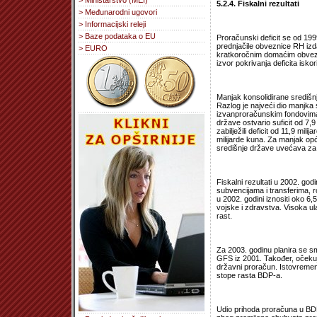
> Ministarstvo (MEI)
5.2.4. Fiskalni rezultati
> Međunarodni ugovori
> Informacijski releji
> Baze podataka o EU
Proračunski deficit se od 199
prednjačile obveznice RH izdan
> EURO
kratkoročnim domaćim obvezn
izvor pokrivanja deficita isk
Manjak konsolidirane središnj
Razlog je najveći dio manjka 
izvanproračunskim fondovima. 
države ostvario suficit od 7,9
zabilježili deficit od 11,9 mi
milijarde kuna. Za manjak opće
središnje države uvećava za d
Fiskalni rezultati u 2002. godi
subvencijama i transferima, r
u 2002. godini iznositi oko 6
vojske i zdravstva. Visoka ula
rast.
Za 2003. godinu planira se 
GFS iz 2001. Također, očekuj
državni proračun. Istovremen
stope rasta BDP-a.
Udio prihoda proračuna u BDP