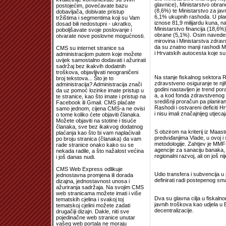
glavnice), Ministarstvo obrane
postojećim, povećavate bazu
(8,6%) te Ministarstvo za jav
dobavljača, dobivate pristup
6,1% ukupnih rashoda. U plan
tržištima i segmentima koji su Vam
iznose 81,9 milijardu kuna, n
dosad bili nedostupni - ukratko,
Ministarstvo financija (18,6%
poboljšavate svoje poslovanje i
obrane (5,1%). Osim navedeno
otvarate nove poslovne mogućnosti.
mirovina i Ministarstva zdra
da su znatno manji rashodi Mi
CMS su internet stranice sa
i Hrvatskih autocesta koje s
administracijom putem koje možete
uvijek samostalno dodavati i ažurirati
sadržaj bez ikakvih dodatnih
troškova, objavljivati neograničeni
Na stanje fiskalnog sektora R
broj tekstova... Što je to
zdravstveno osiguranje te njih
administracija? Administracija znači
godini nastavljen je trend p
da uz pomoć lozinke imate pristup u
a, a kod fonda zdravstvenog 
te stranice, kao što imate i pristup na
središnji proračun pa planir
Facebook ili Gmail. CMS plaćate
Rashodi i ostvareni deficiti 
samo jednom, cijena CMS-a ne ovisi
i nisu imali značajnijeg utjec
o tome koliko ćete objaviti članaka.
Možete objaviti na stotine i tisuće
članaka, sve bez ikakvog dodatnog
S obzirom na kriterij iz Maas
plaćanja kao što bi vam naplaćivali
predviđanjima Vlade, u ovoj i s
po broju stranica (članaka) da vam
metodologije. Zahtjev je MMF-
rade stranice onako kako su se
agencije za sanaciju banaka, 
nekada radile, a što nažalost većina
regionalni razvoj, ali on još n
i još danas nudi.
CMS Web Express odlikuje
Udio transfera i subvencija u 
jednostavna promjena ili dorada
definirati radi postepenog sm
dizajna, jednostavnost unosa i
ažuriranja sadržaja. Na svojim CMS
web stranicama možete imati i više
Dva su glavna cilja u fiskaln
tematskih cjelina i svakoj toj
javnih troškova kao udjela u B
tematskoj cjelini možete zadati
decentralizacije.
drugačiji dizajn. Dakle, niti sve
pojedinačne web stranice unutar
vašeg web portala ne moraju