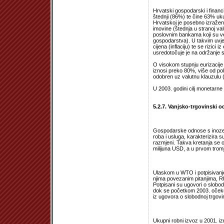
Hrvatski gospodarski i financi
štednji (86%) te čine 63% uku
Hrvatskoj je posebno izražena 
imovine (štednja u stranoj va
poslovnim bankama koji su ve
gospodarstva). U takvim uvje
cijena (inflaciju) te se rizic
usredotočuje je na održanje st
O visokom stupnju eurizacije
iznosi preko 80%, više od pol
odobren uz valutnu klauzulu (
U 2003. godini cilj monetarne p
5.2.7. Vanjsko-trgovinski o
Gospodarske odnose s inozems
roba i usluga, karakterizira s
razmjeni. Takva kretanja se od
milijuna USD, a u prvom trom
Ulaskom u WTO i potpisivanj
njima povezanim pitanjima, RH 
Potpisani su ugovori o slobo
dok se početkom 2003. očeku
iz ugovora o slobodnoj trgovin
Ukupni robni izvoz u 2001. izn