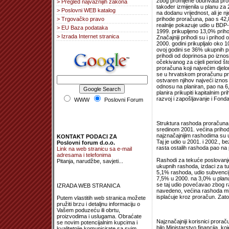
zbog promijene obuhvata pro
> Pregled najvažnijih zakona
također izmijenila u planu za
> Poslovni WEB katalog
na dodanu vrijednost, ali je 
> Trgovačko pravo
prihode proračuna, pao s 42,
realnije pokazuje udio u BDP
> EU Baza podataka
1999. prikupljeno 13,0% priho
> Izrada Internet stranica
Značajniji prihodi su i priho
2000. godini prikupljalo oko
ovoj godini se 36% ukupnih pr
prihodi od doprinosa po iznosu
očekivanog za cijeli period 
proračuna koji najvećim djel
se u hrvatskom proračunu prik
ostvaren njihov najveći iznos
odnosu na planiran, pao na 6
planira prikupiti kapitalnim p
razvoj i zapošljavanje i Fonda 
WWW
Poslovni Forum
Struktura rashoda proračuna R
sredinom 2001. većina prihod
najznačajnijim rashodima su uv
KONTAKT PODACI ZA
Taj je udio u 2001. i 2002., b
Poslovni forum d.o.o.
rasta ostalih rashoda pao na
Link na web stranicu sa e-mail
adresama i telefonima
Rashodi za tekuće poslovanje 
Pitanja, narudžbe, savjeti...
ukupnih rashoda, izdaci za t
5,1% rashoda, udio subvencija
7,5% u 2000. na 3,0% u planu 
se taj udio povećavao zbog ra
IZRADA WEB STRANICA
navedeno, većina rashoda mir
isplaćuje kroz proračun. Zato
Putem vlastitih web stranica možete
pružiti brzu i detaljnu informaciju o
Vašem poduzeću ili obrtu,
proizvodima i uslugama. Obraćate
Najznačajniji korisnici prorač
se novim potencijalnim kupcima i
bilo Ministarstvo financija, 
kvalitetnije komunicirate sa svim