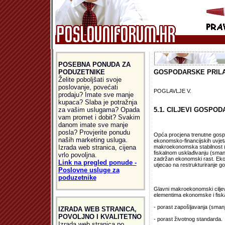
POSEBNA PONUDA ZA
PODUZETNIKE
GOSPODARSKE PRIL
Želite poboljšati svoje
poslovanje, povećati
POGLAVLJE V.
prodaju? Imate sve manje
kupaca? Slaba je potražnja
za vašim uslugama? Opada
5.1. CILJEVI GOSPOD
vam promet i dobit? Svakim
danom imate sve manje
posla? Provjerite ponudu
Opća procjena trenutne gospod
naših marketing usluga.
ekonomsko-financijskih uvjeta 
Izrada web stranica, cijena
makroekonomska stabilnost (i
fiskalnom usklađivanju (smanj
vrlo povoljna.
zadržan ekonomski rast. Ekono
Link na pregled ponude -
utjecao na restrukturiranje g
Poslovne usluge za
poduzetnike
Glavni makroekonomski ciljev
elementima ekonomske i fiskal
- porast zapošljavanja (sman
IZRADA WEB STRANICA,
POVOLJNO I KVALITETNO
- porast životnog standarda.
Izrada web stranica po