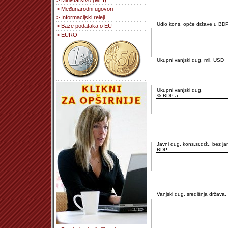
> Ministarstvo (MEI)
> Međunarodni ugovori
> Informacijski releji
Udio kons. opće države u BD
> Baze podataka o EU
> EURO
Ukupni vanjski dug, mil. USD
Ukupni vanjski dug,
% BDP-a
Javni dug, kons.sr.drž., bez j
BDP
Vanjski dug, središnja država