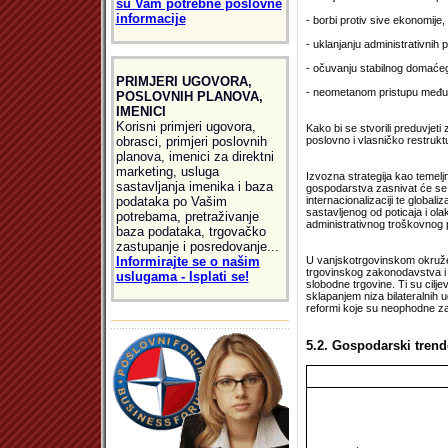
su Vam potrebne poslovne
informacije
- borbi protiv sive ekonomije
- uklanjanju administrativnih 
- očuvanju stabilnog domaće
PRIMJERI UGOVORA,
- neometanom pristupu međuna
POSLOVNIH PLANOVA,
IMENICI
Korisni primjeri ugovora,
Kako bi se stvorili preduvjeti
obrasci, primjeri poslovnih
poslovno i vlasničko restruktu
planova, imenici za direktni
marketing, usluga
Izvozna strategija kao temel
sastavljanja imenika i baza
gospodarstva zasnivat će se n
podataka po Vašim
internacionalizaciji te global
sastavljenog od poticaja i ol
potrebama, pretraživanje
administrativnog troškovnog p
baza podataka, trgovačko
zastupanje i posredovanje...
Informirajte se o našim
U vanjskotrgovinskom okružen
trgovinskog zakonodavstva i 
uslugama - Isplati se!
slobodne trgovine. Ti su cilj
sklapanjem niza bilateralnih
reformi koje su neophodne za
5.2. Gospodarski trend