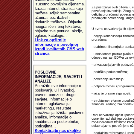
izuzetno povoljnim cijenama.
Za postizanje ovih ciljeva, u 
Izrada internet stranica koje
povećanje investicija. Zbog 
možete uvijek samostalno
deficita proračuna i povećane 
ažurirati bez ikakvih
preduvjete povećanog i dugo
dodatnih troškova. Objavite
neograničeni broj tekstova,
U svrhu ostvarivanja tih ciljev
objavite sve ponude, akcije,
oglase, kataloge...
- daljnja konsolidacija fiska
Link za opširnije
proračuna;
informacije o povoljnoj
- stabilnost financijsko-bank
izradi kvalitetnih CMS web
stranica
- usklađenost politike plaća s
odnosu na rast BDP-a uz uvje
- privatizacija javnih poduze
POSLOVNE
- podrška poduzetništvu;
INFORMACIJE, SAVJETI I
- povećanje investicija;
ANALIZE
Potražite sve informacije o
- potpora izvozu i programim
poslovanju u Hrvatskoj,
- jačanje pravne sigurnosti;
pravne, porezne i druge
savjete, informacije o
- strukturne reforme u podru
internet oglašavanju i
znanosti i radnog zakonodav
marketingu, rezultate
istraživanja tržišta, poslovne
Radi ostvarenja općih i poseb
analize, informacije o
općenito radi daljnjeg održava
kreditima za poduzetnike,
međunarodnim tržištima kapit
poticajima...
sektora javne potrošnje te oži
Kontaktirajte nas ukoliko
- socijalnim reformama i uspo