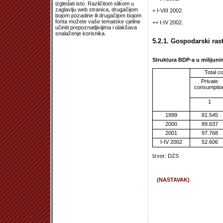
izgledati isto. Različitom slikom u
zaglavlju web stranica, drugačijom
+ I-VIII 2002.
bojom pozadine ili drugačijom bojom
fonta možete vaše tematske cjeline
++ I-IV 2002.
učiniti prepoznatljivijima i olakšava
snalaženje korisnika.
5.2.1. Gospodarski ras
Struktura BDP-a u milijun
Total c
Private
consumptio
1
1999
81.545
2000
89.637
2001
97.768
I-IV 2002
52.606
Izvor: DZS
(NASTAVAK)