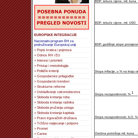
BDP, tekuće cijene, mil. kuna
BDP, tekuće cijene, mil. USD
EUROPSKE INTEGRACIJE
Nacionalni program RH za
BDP, godišnje stope promjene
pridruživanje Europskoj uniji
> Popis kratica i pojmova
> Odnos RH i EU
> Interesi i prioriteti
> Pristup i metodologija
> Politički kriteriji
Stopa inflacije, u % na kraju r
> Gospodarske prilagodbe
> Gospodarski trendovi
> Strukturne reforme
> Usklađivanje zakonodavstva
1
Stopa nezaposlenosti, %
> Sloboda kretanja roba
> Sloboda kretanja radnika
> Sloboda pružanja usluga
> Sloboda kretanja kapitala
Stopa nezaposlenosti, ILO, 
> Pravo trgovačkih društava
> Tržišno natjecanje i potpore
> Promet
Osobna potrošnja mil. kuna
> Carine