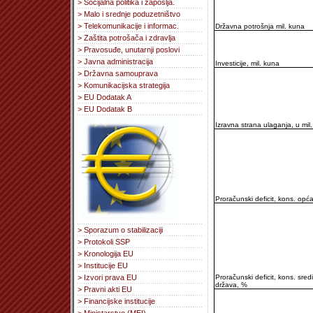
> Socijalna politika i zapošlja.
> Malo i srednje poduzetništvo
> Telekomunikacije i informac.
Državna potrošnja mil. kuna
> Zaštita potrošača i zdravlja
> Pravosuđe, unutarnji poslovi
> Javna administracija
Investicije, mil. kuna
> Državna samouprava
> Komunikacijska strategija
> EU Dodatak A
> EU Dodatak B
Izravna strana ulaganja, u mil
Proračunski deficit, kons. opć
> Sporazum o stabilizaciji
> Protokoli SSP
> Kronologija EU
> Institucije EU
> Izvori prava EU
Proračunski deficit, kons. sred
država, %
> Pravni akti EU
> Financijske institucije