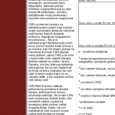
Uvoz, mil.USD
postojećim, povećavate bazu
dobavljača, dobivate pristup
tržištima i segmentima koji su Vam
dosad bili nedostupni - ukratko,
poboljšavate svoje poslovanje i
otvarate nove poslovne mogućnosti.
Izvoz roba u zemlje EU mil. 
CMS su internet stranice sa
administracijom putem koje možete
uvijek samostalno dodavati i ažurirati
sadržaj bez ikakvih dodatnih
troškova, objavljivati neograničeni
broj tekstova... Što je to
administracija? Administracija znači
Uvoz roba iz zemalja EU mil. 
da uz pomoć lozinke imate pristup u
te stranice, kao što imate i pristup na
p - označava projekcije
Facebook ili Gmail. CMS plaćate
samo jednom, cijena CMS-a ne ovisi
1
o tome koliko ćete objaviti članaka.
stopa nezaposlenosti izračun
Možete objaviti na stotine i tisuće
polugodište navedenih godin
članaka, sve bez ikakvog dodatnog
plaćanja kao što bi vam naplaćivali
2
bez valutne klauzule, na kra
po broju stranica (članaka) da vam
rade stranice onako kako su se
3
bez valutne klauzule, ukupni
nekada radile, a što nažalost većina
i još danas nudi.
4
za kolovoz 2002.
CMS Web Express odlikuje
5
za robnu razmjenu vidi tabel
jednostavna promjena ili dorada
dizajna, jednostavnost unosa i
6
ažuriranja sadržaja. Na svojim CMS
Izvješće članova Misije MMF
web stranicama možete imati i više
tematskih cjelina i svakoj toj
* preliminarni rezultati
tematskoj cjelini možete zadati
drugačiji dizajn. Dakle, niti sve
** I-VI 2002.
pojedinačne web stranice unutar
vašeg web portala ne moraju
*** IX 2002.