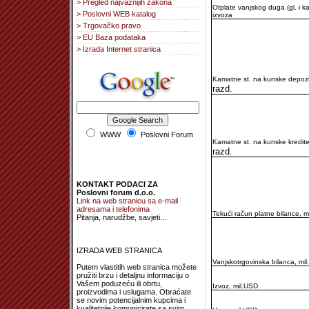
> Pregled najvažnijih zakona
Otplate vanjskog duga (gl. i k
> Poslovni WEB katalog
izvoza
> Trgovačko pravo
> EU Baza podataka
> Izrada Internet stranica
Kamatne st. na kunske depozi
razd.
WWW
Poslovni Forum
Kamatne st. na kunske kredit
razd.
KONTAKT PODACI ZA
Poslovni forum d.o.o.
Link na web stranicu sa e-mail
adresama i telefonima
Tekući račun platne bilance, m
Pitanja, narudžbe, savjeti...
IZRADA WEB STRANICA
Vanjskotrgovinska bilanca, mi
Putem vlastitih web stranica možete
pružiti brzu i detaljnu informaciju o
Vašem poduzeću ili obrtu,
Izvoz, mil.USD
proizvodima i uslugama. Obraćate
se novim potencijalnim kupcima i
kvalitetnije komunicirate sa svim