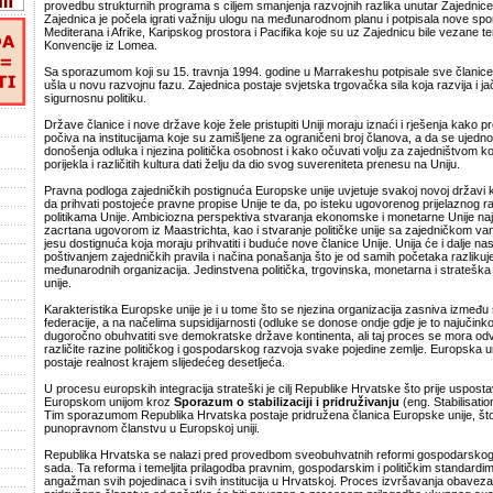
provedbu strukturnih programa s ciljem smanjenja razvojnih razlika unutar Zajednice
Zajednica je počela igrati važniju ulogu na međunarodnom planu i potpisala nove s
Mediterana i Afrike, Karipskog prostora i Pacifika koje su uz Zajednicu bile vezane 
Konvencije iz Lomea.
Sa sporazumom koji su 15. travnja 1994. godine u Marrakeshu potpisale sve članice
ušla u novu razvojnu fazu. Zajednica postaje svjetska trgovačka sila koja razvija i jač
sigurnosnu politiku.
Države članice i nove države koje žele pristupiti Uniji moraju iznaći i rješenja kako pr
počiva na institucijama koje su zamišljene za ograničeni broj članova, a da se ujedn
donošenja odluka i njezina politička osobnost i kako očuvati volju za zajedništvom ko
porijekla i različitih kultura dati želju da dio svog suvereniteta prenesu na Uniju.
Pravna podloga zajedničkih postignuća Europske unije uvjetuje svakoj novoj državi ko
da prihvati postojeće pravne propise Unije te da, po isteku ugovorenog prijelaznog ra
politikama Unije. Ambiciozna perspektiva stvaranja ekonomske i monetarne Unije najk
zacrtana ugovorom iz Maastrichta, kao i stvaranje političke unije sa zajedničkom va
jesu dostignuća koja moraju prihvatiti i buduće nove članice Unije. Unija će i dalje nas
poštivanjem zajedničkih pravila i načina ponašanja što je od samih početaka razlikuje
međunarodnih organizacija. Jedinstvena politička, trgovinska, monetarna i strateška
unije.
Karakteristika Europske unije je i u tome što se njezina organizacija zasniva između
federacije, a na načelima supsidijarnosti (odluke se donose ondje gdje je to najučinko
dugoročno obuhvatiti sve demokratske države kontinenta, ali taj proces se mora odvi
različite razine političkog i gospodarskog razvoja svake pojedine zemlje. Europska u
postaje realnost krajem slijedećeg desetljeća.
U procesu europskih integracija strateški je cilj Republike Hrvatske što prije uspost
Europskom unijom kroz
Sporazum o stabilizaciji i pridruživanju
(eng. Stabilisati
Tim sporazumom Republika Hrvatska postaje pridružena članica Europske unije, što 
punopravnom članstvu u Europskoj uniji.
Republika Hrvatska se nalazi pred provedbom sveobuhvatnih reformi gospodarskog 
sada. Ta reforma i temeljita prilagodba pravnim, gospodarskim i političkim standardim
angažman svih pojedinaca i svih institucija u Hrvatskoj. Proces izvršavanja obaveza