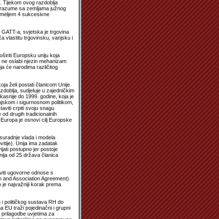
. Tijekom ovog razdoblja
porazume sa zemljama južnog
temeljem 4 sukcesivne
 GATT-a, svjetska je trgovina
a vlastitu trgovinsku, vanjsku i
oširiti Europsku uniju koja
o ne oslabi njezin mehanizam
ja će narodima različitog
ja želi postati članicom Unije
zdoblja, sudjeluje u zajedničkim
asnije do 1999. godine, koja je
njskom i sigurnosnom politikom,
taviti crpiti svoju snagu
 od drugih tradicionalnih
 Europa je osnovi cilj Europske
 suradnje vlada i modela
vitije). Unija ima zadatak
jati postupno jer postoje
nija od 25 država članica
aviti ugovorne odnose s
on and Association Agreement).
je najvažniji korak prema
i političkog sustava RH do
a EU traži pojedinačni i grupni
 prilagodbe uvjetima za