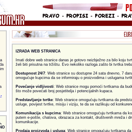
IZRADA WEB STRANICA
ja
Imati dobre web stranice danas je gotovo neizbježno za bilo koju tvrtk
da
želi biti prisutna na tržištu. Evo nekoliko razloga zašto bi tvrtka treb
im
Dostupnost 24/7
: Web stranice su dostupne 24 sata dnevno, 7 dana
omogućuje kupcima da se informiraju o proizvodima i uslugama tvrtke
a
Povećanje vidljivosti
: Web stranice mogu pomoći tvrtkama da budu v
što može povećati broj posjetitelja i potencijalnih kupaca.
-
Predstavljanje tvrtke
: Web stranice omogućuju tvrtkama da predsta
usluge, povijest tvrtke, misiju i viziju, te da se razlikuju od konkurenc
Komunikacija s kupcima
: Web stranice omogućuju tvrtkama da ko
putem e-pošte, chatova, obrazaca za kontakt, društvenih mreža i dr
komunikacije.
,
NO
Prodaja proizvoda i usluga
: Web stranice omogućuju tvrtkama da 