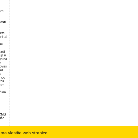
Vam
sti.
ete
irati
ni
nači
up u
up na
e
visi
ka.
e
tnog
ali
vam
ćina
 CMS
iše
nema vlastite web stranice.
r