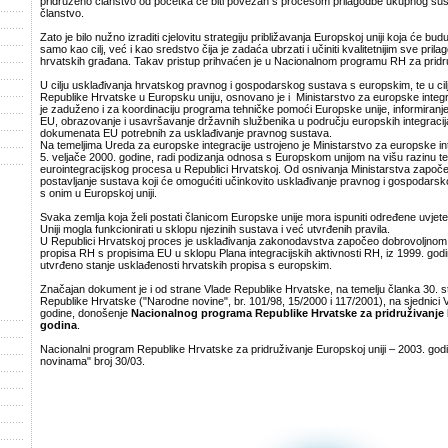
pridruženo članstvo od početka će biti povezan s procesom prilagodbe ukupnog sus
članstvo.
Zato je bilo nužno izraditi cjelovitu strategiju približavanja Europskoj uniji koja će bud
samo kao cilj, već i kao sredstvo čija je zadaća ubrzati i učiniti kvalitetnijim sve pril
hrvatskih građana. Takav pristup prihvaćen je u Nacionalnom programu RH za pridruž
U cilju usklađivanja hrvatskog pravnog i gospodarskog sustava s europskim, te u cilju
Republike Hrvatske u Europsku uniju, osnovano je i Ministarstvo za europske integra
je zaduženo i za koordinaciju programa tehničke pomoći Europske unije, informiranje 
EU, obrazovanje i usavršavanje državnih službenika u području europskih integracij
dokumenata EU potrebnih za usklađivanje pravnog sustava.
Na temeljima Ureda za europske integracije ustrojeno je Ministarstvo za europske int
5. veljače 2000. godine, radi podizanja odnosa s Europskom unijom na višu razinu te
eurointegracijskog procesa u Republici Hrvatskoj. Od osnivanja Ministarstva započe
postavljanje sustava koji će omogućiti učinkovito usklađivanje pravnog i gospodar
s onim u Europskoj uniji.
Svaka zemlja koja želi postati članicom Europske unije mora ispuniti određene uvjete
Uniji mogla funkcionirati u sklopu njezinih sustava i već utvrđenih pravila.
U Republici Hrvatskoj proces je usklađivanja zakonodavstva započeo dobrovoljnom
propisa RH s propisima EU u sklopu Plana integracijskih aktivnosti RH, iz 1999. godi
utvrđeno stanje usklađenosti hrvatskih propisa s europskim.
Značajan dokument je i od strane Vlade Republike Hrvatske, na temelju članka 30. s
Republike Hrvatske ("Narodne novine", br. 101/98, 15/2000 i 117/2001), na sjednici V
godine, donošenje
Nacionalnog programa Republike Hrvatske za pridruživanje E
godina
.
Nacionalni program Republike Hrvatske za pridruživanje Europskoj uniji – 2003. godi
novinama" broj 30/03.