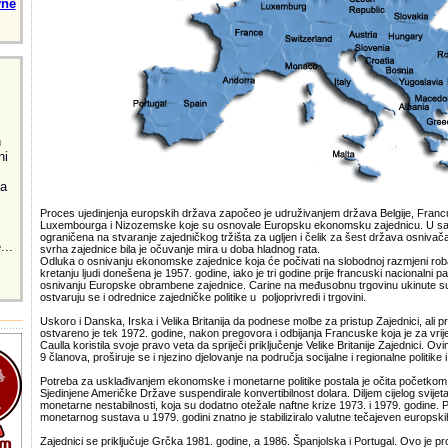
vne
h
ni
za
Proces ujedinjenja europskih država započeo je udruživanjem država Belgije, Francu
Luxembourga i Nizozemske koje su osnovale Europsku ekonomsku zajednicu. U sam
ograničena na stvaranje zajedničkog tržišta za ugljen i čelik za šest država osnivača
...
svrha zajednice bila je očuvanje mira u doba hladnog rata.
Odluka o osnivanju ekonomske zajednice koja će počivati na slobodnoj razmjeni rob
kretanju ljudi donešena je 1957. godine, iako je tri godine prije francuski nacionalni p
osnivanju Europske obrambene zajednice. Carine na međusobnu trgovinu ukinute su 
ostvaruju se i odrednice zajedničke politike u poljoprivredi i trgovini.
Uskoro i Danska, Irska i Velika Britanija da podnese molbe za pristup Zajednici, ali p
ostvareno je tek 1972. godine, nakon pregovora i odbijanja Francuske koja je za vri
Caulla koristila svoje pravo veta da spriječi priključenje Velike Britanije Zajednici. 
9 članova, proširuje se i njezino djelovanje na područja socijalne i regionalne politike i
Potreba za usklađivanjem ekonomske i monetarne politike postala je očita početko
Sjedinjene Američke Države suspendirale konvertibilnost dolara. Diljem cijelog svijeta
monetarne nestabilnosti, koja su dodatno otežale naftne krize 1973. i 1979. godine.
monetarnog sustava u 1979. godini znatno je stabiliziralo valutne tečajeven europski
Zajednici se priključuje Grčka 1981. godine, a 1986. Španjolska i Portugal. Ovo je p