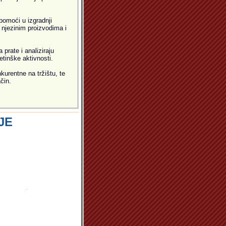
pomoći u izgradnji
i njezinim proizvodima i
prate i analiziraju
etinške aktivnosti.
kurentne na tržištu, te
čin.
JE