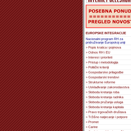
EUROPSKE INTEGRACIJE
Nacionalni program RH za
pridruživanje Europskoj uniji
> Popis kratica i pojmova
> Odnos RH i EU
> Interesi i prioriteti
> Pristup i metodologija
> Politički kriteriji
> Gospodarske prilagodbe
> Gospodarski trendovi
> Strukturne reforme
> Usklađivanje zakonodavstva
> Sloboda kretanja roba
> Sloboda kretanja radnika
> Sloboda pružanja usluga
> Sloboda kretanja kapitala
> Pravo trgovačkih društava
> Tržišno natjecanje i potpore
> Promet
> Carine