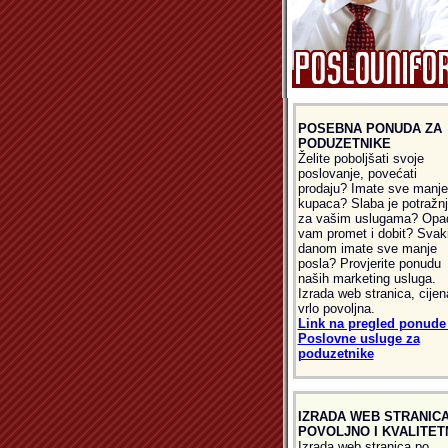
POSEBNA PONUDA ZA
PODUZETNIKE
Želite poboljšati svoje
poslovanje, povećati
prodaju? Imate sve manje
kupaca? Slaba je potražn
za vašim uslugama? Opa
vam promet i dobit? Svak
danom imate sve manje
posla? Provjerite ponudu
naših marketing usluga.
Izrada web stranica, cijen
vrlo povoljna.
Link na pregled ponude 
Poslovne usluge za
poduzetnike
IZRADA WEB STRANICA
POVOLJNO I KVALITET
Izrada web stranica po