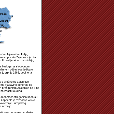
ske, Njemačke, Italije,
om početu Zajednica je bila
. U poslijeratnom razdoblju,
a i usluga, te slobodnom
arlament odbacio prijedlog o
1. srpnja 1968. godine, a
rvo proširenje Zajednice
jeme vladavine generala de
Ovim proširenjem Zajednice od 6 na
 na zaštitu okoliša.
m sedamdesetih godina kada su
 započelo je razdoblje velike
 Pokretanje Europskog
h zemalja.
roširenje nametalo neodložnu