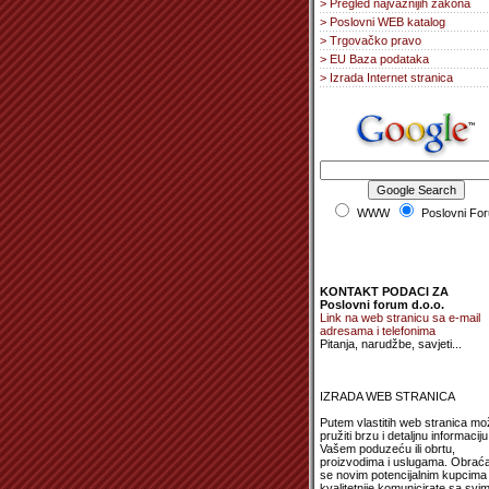
> Pregled najvažnijih zakona
> Poslovni WEB katalog
> Trgovačko pravo
> EU Baza podataka
> Izrada Internet stranica
WWW
Poslovni Fo
KONTAKT PODACI ZA
Poslovni forum d.o.o.
Link na web stranicu sa e-mail
adresama i telefonima
Pitanja, narudžbe, savjeti...
IZRADA WEB STRANICA
Putem vlastitih web stranica mo
pružiti brzu i detaljnu informaciju
Vašem poduzeću ili obrtu,
proizvodima i uslugama. Obrać
se novim potencijalnim kupcima 
kvalitetnije komunicirate sa svi