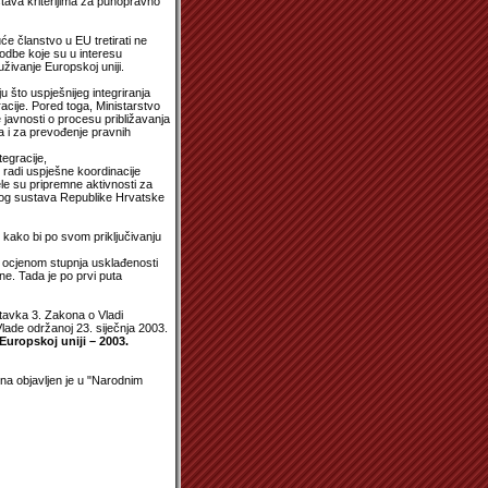
tava kriterijima za punopravno
uće članstvo u EU tretirati ne
agodbe koje su u interesu
ivanje Europskoj uniji.
 što uspješnijeg integriranja
cije. Pored toga, Ministarstvo
javnosti o procesu približavanja
a i za prevođenje pravnih
egracije,
 radi uspješne koordinacije
le su pripremne aktivnosti za
skog sustava Republike Hrvatske
 kako bi po svom priključivanju
 ocjenom stupnja usklađenosti
ne. Tada je po prvi puta
tavka 3. Zakona o Vladi
lade održanoj 23. siječnja 2003.
uropskoj uniji – 2003.
na objavljen je u "Narodnim