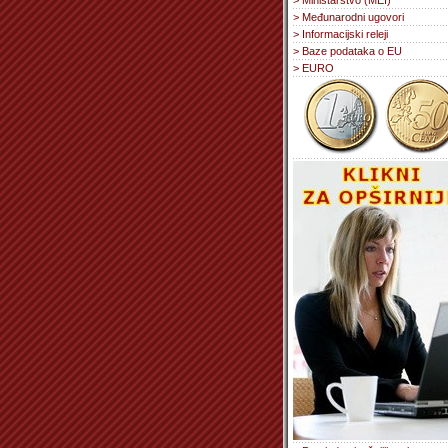
> Ministarstvo (MEI)
> Međunarodni ugovori
> Informacijski releji
> Baze podataka o EU
> EURO