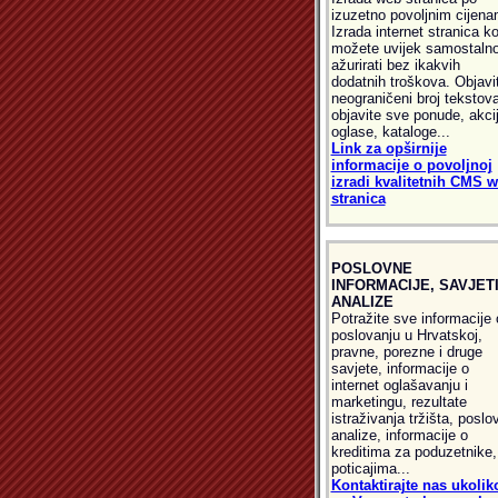
izuzetno povoljnim cijena
Izrada internet stranica ko
možete uvijek samostaln
ažurirati bez ikakvih
dodatnih troškova. Objavi
neograničeni broj tekstova
objavite sve ponude, akcij
oglase, kataloge...
Link za opširnije
informacije o povoljnoj
izradi kvalitetnih CMS 
stranica
POSLOVNE
INFORMACIJE, SAVJETI
ANALIZE
Potražite sve informacije 
poslovanju u Hrvatskoj,
pravne, porezne i druge
savjete, informacije o
internet oglašavanju i
marketingu, rezultate
istraživanja tržišta, poslo
analize, informacije o
kreditima za poduzetnike,
poticajima...
Kontaktirajte nas ukolik