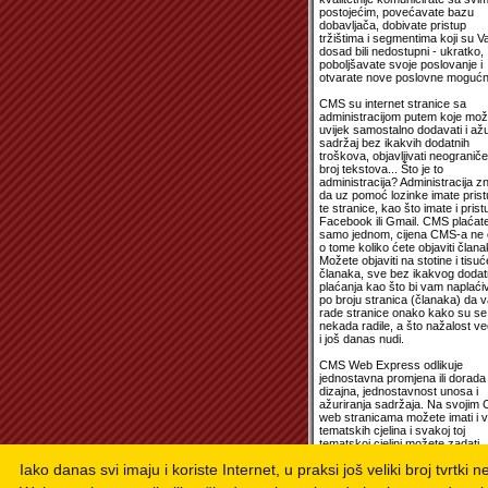
postojećim, povećavate bazu
dobavljača, dobivate pristup
tržištima i segmentima koji su 
dosad bili nedostupni - ukratko,
poboljšavate svoje poslovanje i
otvarate nove poslovne mogućno
CMS su internet stranice sa
administracijom putem koje mož
uvijek samostalno dodavati i ažur
sadržaj bez ikakvih dodatnih
troškova, objavljivati neograniče
broj tekstova... Što je to
administracija? Administracija z
da uz pomoć lozinke imate prist
te stranice, kao što imate i prist
Facebook ili Gmail. CMS plaćat
samo jednom, cijena CMS-a ne o
o tome koliko ćete objaviti člana
Možete objaviti na stotine i tisuć
članaka, sve bez ikakvog doda
plaćanja kao što bi vam naplaćiv
po broju stranica (članaka) da 
rade stranice onako kako su se
nekada radile, a što nažalost ve
i još danas nudi.
CMS Web Express odlikuje
jednostavna promjena ili dorada
dizajna, jednostavnost unosa i
ažuriranja sadržaja. Na svojim
web stranicama možete imati i v
tematskih cjelina i svakoj toj
tematskoj cjelini možete zadati
drugačiji dizajn. Dakle, niti sve
Iako danas svi imaju i koriste Internet, u praksi još veliki broj tvrtki 
pojedinačne web stranice unuta
vašeg web portala ne moraju