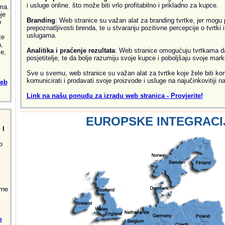
i usluge online, što može biti vrlo profitabilno i prikladno za kupce.
ma.
je
Branding
: Web stranice su važan alat za branding tvrtke, jer mogu 
o
prepoznatljivosti brenda, te u stvaranju pozitivne percepcije o tvrtki 
uslugama.
te
,
Analitika i praćenje rezultata
: Web stranice omogućuju tvrtkama da 
e,
posjetitelje, te da bolje razumiju svoje kupce i poboljšaju svoje mark
Sve u svemu, web stranice su važan alat za tvrtke koje žele biti kon
komunicirati i prodavati svoje proizvode i usluge na najučinkovitiji na
web
Link na našu ponudu za izradu web stranica - Provjerite!
EUROPSKE INTEGRACI
 I
o
vne
o