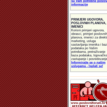
su Vam potrebne poslo
informacije
PRIMJERI UGOVORA,
POSLOVNIH PLANOVA,
IMENICI
Korisni primjeri ugovora,
obrasci, primjeri poslovni
planova, imenici za direkt
marketing, usluga
sastavljanja imenika i ba
podataka po Vašim
potrebama, pretraživanje
baza podataka, trgovačko
zastupanje i posredovanje
Informirajte se o našim
uslugama - Isplati se!