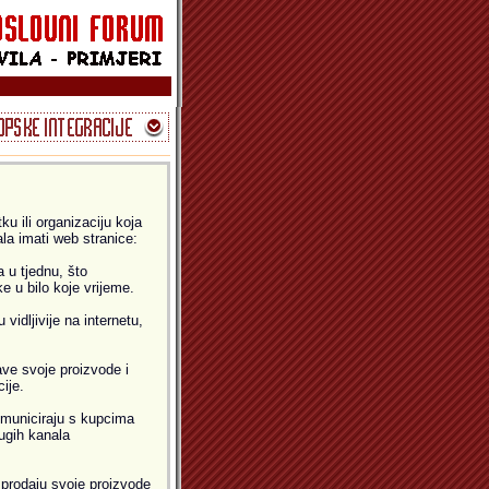
u ili organizaciju koja
ala imati web stranice:
 u tjednu, što
 u bilo koje vrijeme.
idljivije na internetu,
ve svoje proizvode i
ije.
municiraju s kupcima
ugih kanala
prodaju svoje proizvode