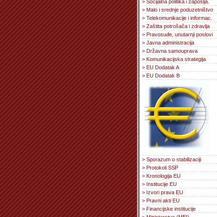
> Socijalna politika i zapošlja.
> Malo i srednje poduzetništvo
> Telekomunikacije i informac.
> Zaštita potrošača i zdravlja
> Pravosuđe, unutarnji poslovi
> Javna administracija
> Državna samouprava
> Komunikacijska strategija
> EU Dodatak A
> EU Dodatak B
> Sporazum o stabilizaciji
> Protokoli SSP
> Kronologija EU
> Institucije EU
> Izvori prava EU
> Pravni akti EU
> Financijske institucije