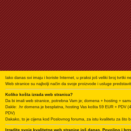
Iako danas svi imaju i koriste Internet, u praksi još veliki broj tvrtki 
Web stranice su najbolji način da svoje proizvode i usluge predstavit
Koliko košta izrada web stranica?
Da bi imali web stranice, potrebna Vam je; domena + hosting + sama
Dakle: .hr domena je besplatna, hosting Vas košta 59 EUR + PDV 
PDV)
Dakako, to je cijena kod Poslovnog foruma, za istu kvalitetu za što b
Izradite svoje kvalitetne web stranice još danas. Povoljno i brz