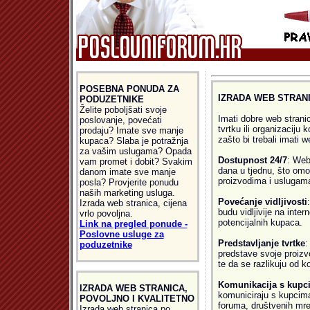
POSEBNA PONUDA ZA
IZRADA WEB STRAN
PODUZETNIKE
Želite poboljšati svoje
Imati dobre web strani
poslovanje, povećati
tvrtku ili organizaciju k
prodaju? Imate sve manje
zašto bi trebali imati w
kupaca? Slaba je potražnja
za vašim uslugama? Opada
Dostupnost 24/7
: Web
vam promet i dobit? Svakim
dana u tjednu, što omo
danom imate sve manje
proizvodima i uslugama
posla? Provjerite ponudu
naših marketing usluga.
Povećanje vidljivosti
Izrada web stranica, cijena
budu vidljivije na inter
vrlo povoljna.
potencijalnih kupaca.
Link na pregled ponude -
Poslovne usluge za
Predstavljanje tvrtke
:
poduzetnike
predstave svoje proizvod
te da se razlikuju od k
Komunikacija s kupc
IZRADA WEB STRANICA,
komuniciraju s kupcima
POVOLJNO I KVALITETNO
foruma, društvenih mre
Izrada web stranica po