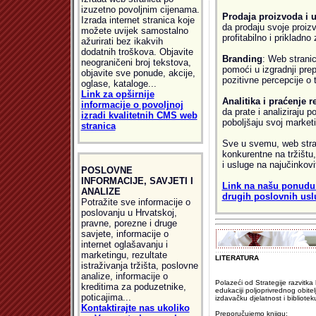
izuzetno povoljnim cijenama.
Prodaja proizvoda i 
Izrada internet stranica koje
da prodaju svoje proizv
možete uvijek samostalno
profitabilno i prikladno
ažurirati bez ikakvih
dodatnih troškova. Objavite
Branding
: Web strani
neograničeni broj tekstova,
pomoći u izgradnji prep
objavite sve ponude, akcije,
pozitivne percepcije o 
oglase, kataloge...
Link za opširnije
Analitika i praćenje r
informacije o povoljnoj
da prate i analiziraju p
izradi kvalitetnih CMS web
poboljšaju svoj market
stranica
Sve u svemu, web stran
konkurentne na tržištu,
i usluge na najučinkovit
POSLOVNE
INFORMACIJE, SAVJETI I
Link na našu ponudu z
ANALIZE
drugih poslovnih usl
Potražite sve informacije o
poslovanju u Hrvatskoj,
pravne, porezne i druge
savjete, informacije o
internet oglašavanju i
marketingu, rezultate
LITERATURA
istraživanja tržišta, poslovne
analize, informacije o
Polazeći od Strategije razvitka
kreditima za poduzetnike,
edukaciji poljoprivrednog obit
poticajima...
izdavačku djelatnost i bibliotek
Kontaktirajte nas ukoliko
Preporučujemo knjigu: