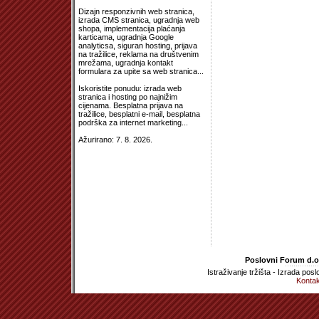
Dizajn responzivnih web stranica,
izrada CMS stranica, ugradnja web
shopa, implementacija plaćanja
karticama, ugradnja Google
analyticsa, siguran hosting, prijava
na tražilice, reklama na društvenim
mrežama, ugradnja kontakt
formulara za upite sa web stranica...
Iskoristite ponudu: izrada web
stranica i hosting po najnižim
cijenama. Besplatna prijava na
tražilice, besplatni e-mail, besplatna
podrška za internet marketing...
Ažurirano: 7. 8. 2026.
Poslovni Forum d.o.
Istraživanje tržišta - Izrada pos
Kontak