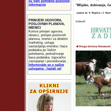
su Vam potrebne poslovne
informacije
"Mlijeko, dobivanje, ču
autora dr. V. Rupića i J. Hav
PRIMJERI UGOVORA,
Izdavač:
POSLOVNIH PLANOVA,
IMENICI
Korisni primjeri ugovora,
obrasci, primjeri poslovnih
planova, imenici za direktni
marketing, usluga
sastavljanja imenika i baza
Druga korisna literatura!
podataka po Vašim
potrebama, pretraživanje
baza podataka, trgovačko
zastupanje i posredovanje...
Informirajte se o našim
uslugama - Isplati se!