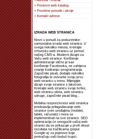
> Adresar i imenik
> Poslovni web katalog
> Posebne ponude i akcije
> Kontakt adrese
IZRADA WEB STRANICA
Novo u ponudi za poduzetnike:
samostalna izrada web stranica. U
svega nekoliko minuta, kreirajte
vrhunsku web stranicu uz pomoć
našeg CMS-a. Moderni dizajni za
Vašu web stranice. Korištenje
administracije slično je kao
korištenje Facebooka, ne zahtjeva
znanje kodiranja i programiranja.
Započnite pisati, dodajte nekoliko
fotografija te ostvarite svoju prvu
web stranicu u trenu. Mijenjajte
dizajn svoje stranice s lakoćom.
Kreirajte web stranicu svoje tvrtke,
web stranicu obrta, web stranicu
udruge, započnite pisati blog...
Mobilna responzivnost web stranica
predstavlja prilagođavanje web
stranice svim uređajima (mobitel,
tablet, računalo) i mora se
implementirati na sve stranice. SEO
optimizacija će omogućiti vašoj web
stranici da se prikazuje u prvih deset
rezultata na tražilicama (poput
Google-a) za pojmove koje
pretražuju vaši budući kupci.