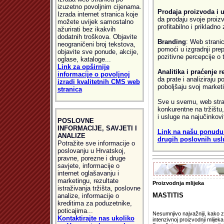
izuzetno povoljnim cijenama.
Prodaja proizvoda i 
Izrada internet stranica koje
da prodaju svoje proizv
možete uvijek samostalno
profitabilno i prikladno
ažurirati bez ikakvih
dodatnih troškova. Objavite
Branding
: Web strani
neograničeni broj tekstova,
pomoći u izgradnji prep
objavite sve ponude, akcije,
pozitivne percepcije o 
oglase, kataloge...
Link za opširnije
Analitika i praćenje r
informacije o povoljnoj
da prate i analiziraju p
izradi kvalitetnih CMS web
poboljšaju svoj market
stranica
Sve u svemu, web stran
konkurentne na tržištu,
i usluge na najučinkovit
POSLOVNE
INFORMACIJE, SAVJETI I
Link na našu ponudu z
ANALIZE
drugih poslovnih usl
Potražite sve informacije o
poslovanju u Hrvatskoj,
pravne, porezne i druge
savjete, informacije o
internet oglašavanju i
marketingu, rezultate
Proizvodnja mlijeka
istraživanja tržišta, poslovne
MASTITIS
analize, informacije o
kreditima za poduzetnike,
poticajima...
Nesumnjivo najvažniji, kako z
Kontaktirajte nas ukoliko
intenzivnoj proizvodnji mlijeka,