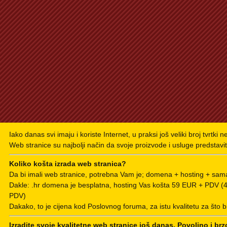
Iako danas svi imaju i koriste Internet, u praksi još veliki broj tvrtki 
Web stranice su najbolji način da svoje proizvode i usluge predstavit
Koliko košta izrada web stranica?
Da bi imali web stranice, potrebna Vam je; domena + hosting + sama
Dakle: .hr domena je besplatna, hosting Vas košta 59 EUR + PDV 
PDV)
Dakako, to je cijena kod Poslovnog foruma, za istu kvalitetu za što b
Izradite svoje kvalitetne web stranice još danas. Povoljno i brz