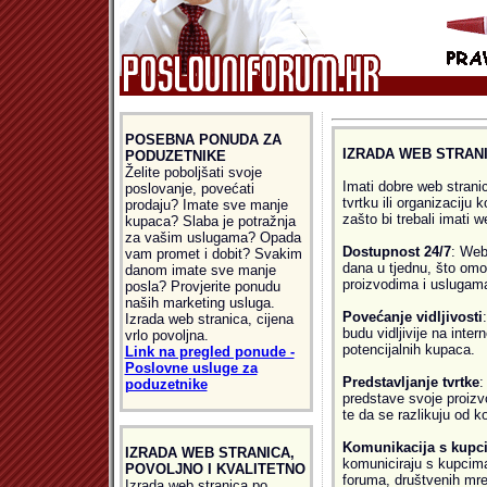
POSEBNA PONUDA ZA
IZRADA WEB STRAN
PODUZETNIKE
Želite poboljšati svoje
Imati dobre web strani
poslovanje, povećati
tvrtku ili organizaciju k
prodaju? Imate sve manje
zašto bi trebali imati w
kupaca? Slaba je potražnja
za vašim uslugama? Opada
Dostupnost 24/7
: Web
vam promet i dobit? Svakim
dana u tjednu, što omo
danom imate sve manje
proizvodima i uslugama
posla? Provjerite ponudu
naših marketing usluga.
Povećanje vidljivosti
Izrada web stranica, cijena
budu vidljivije na inter
vrlo povoljna.
potencijalnih kupaca.
Link na pregled ponude -
Poslovne usluge za
Predstavljanje tvrtke
:
poduzetnike
predstave svoje proizvod
te da se razlikuju od k
Komunikacija s kupc
IZRADA WEB STRANICA,
komuniciraju s kupcima
POVOLJNO I KVALITETNO
foruma, društvenih mre
Izrada web stranica po