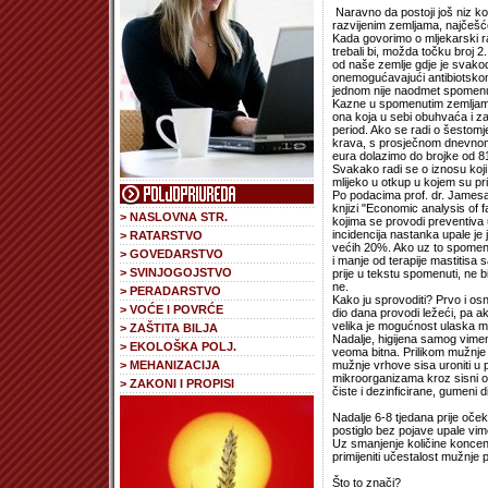
Naravno da postoji još niz ko
razvijenim zemljama, najčešć
Kada govorimo o mljekarski ra
trebali bi, možda točku broj 2.
od naše zemlje gdje je svakodn
onemogućavajući antibiotskom
jednom nije naodmet spomenuti
Kazne u spomenutim zemljama 
ona koja u sebi obuhvaća i z
period. Ako se radi o šestomj
krava, s prosječnom dnevnom m
eura dolazimo do brojke od 8
Svakako radi se o iznosu koji
mlijeko u otkup u kojem su prisu
Po podacima prof. dr. Jamesa
knjizi "Economic analysis of 
> NASLOVNA STR.
kojima se provodi preventiva 
incidencija nastanka upale je 
> RATARSTVO
većih 20%. Ako uz to spomene
> GOVEDARSTVO
i manje od terapije mastitisa 
> SVINJOGOJSTVO
prije u tekstu spomenuti, ne bi
ne.
> PERADARSTVO
Kako ju sprovoditi? Prvo i osn
> VOĆE I POVRĆE
dio dana provodi ležeći, pa ak
velika je mogućnost ulaska m
> ZAŠTITA BILJA
Nadalje, higijena samog vime
> EKOLOŠKA POLJ.
veoma bitna. Prilikom mužnje ru
mužnje vrhove sisa uroniti u
> MEHANIZACIJA
mikroorganizama kroz sisni ot
> ZAKONI I PROPISI
čiste i dezinficirane, gumeni d
Nadalje 6-8 tjedana prije očeki
postiglo bez pojave upale vi
Uz smanjenje količine koncent
primijeniti učestalost mužnje 
Što to znači?