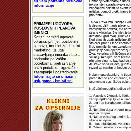
su Vam potrebne poslovne
Današnja veterinarska medici
teksta nije razrada svake od 
informacije
značaj ove bolesti, te eventual
mlijeka, pomoći u otkrivanju b
preventivi.
Takva krava ima i slabije kval
PRIMJERI UGOVORA,
izvjesno, biti i manje plaćeno. 
POSLOVNIH PLANOVA,
zamijenjene novima, što narav
IMENICI
strane vlasnika, što nije rijet
direktno ugrožavaju ljudsko z
Korisni primjeri ugovora,
Kod akutnih upala mliječne žlij
obrasci, primjeri poslovnih
što cijeli proces teče znatno 
planova, imenici za direktni
ili po promijenjenom izgledu ml
marketing, usluga
promijenjenom općem stanju ži
Zvati veterinara ili liječenju 
sastavljanja imenika i baza
situaciji. Ako liječi sam (često
podataka po Vašim
nije tako sigurno kao kad se 
potrebama, pretraživanje
Ali, kako sada uz ovaj gubitak
baza podataka, trgovačko
rezultirati manjim prihodom od
zastupanje i posredovanje...
Nakon toga vlasnici vrlo čest
Informirajte se o našim
prvenstveno kao veterinari, al
uslugama - Isplati se!
spomenutu vlasnikovu odluk
Najčešći mogući ishodi su slij
1. Vlasnik je životinju izliječi
zadnje aplikacije lijeka u vi
2. Isto kao i prethodno, ali b
lijeka
3. Nekoliko dana provodi tera
mijenja terapiju
4. Nakon opisanog u točki 3.
strane učinjeno
5. ...bez objašnjenja veterinar
6. Odmah nakon uočavanja up