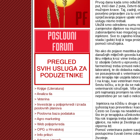
Prvog dana kada smo odlučili 
put, treći dan 2 puta, četvrti
mužnjom krave. Taj, zadnji, os
posebno pripravljen za tu svrh
sprječavanja pojave upale vi
uslugu nismo trebali.
Uložili smo određenu sumu nov
zamjenske dijelove na muznom 
zaboravljamo kao mogućeg uz
injektore. Sve to zajedno kšt
stada i gubici koji iz toga pr
pomoći stručnjaka.
No ako do pojave mastitisa ip
današnjih mliječnih goveda ka
litru mlijeka kroz vime treba p
Iz oboljele četvrti u epruvetu 
farmerima) treba izmusti nekol
laboratorij, te do dolaska nal
se posavjetovali s veterinarom)
ako terapija nije uspjela labo
I na kraju, kao veterinari mo
šestu točku, a to je da se na
veterinarski stručnjak. Više 
> Knjige (Literatura)
prti najmanjoj promjeni na vi
> Analiza tla
nepotrebno jer se radi o neko
> Veterina
Injektora na tržištu s druge s
> Investicije u poljoprivredi i izrada
suhostaj kao preventiva i kao i
poslovnih planova
Često se čuvaju na neadekvat
> Poslovna baza podataka
što im je terapijska učinkovito
Na rok trajanja treba također o
> Agro marketing
gljivice, na neke je životinja
> Web poljoprivreda
otporna itd.
> OPG u Hrvatskoj
Pomoć veterinara putem savjeta
postupcima čuvati ćemo zdravlje
> Info prilozi
životinje.