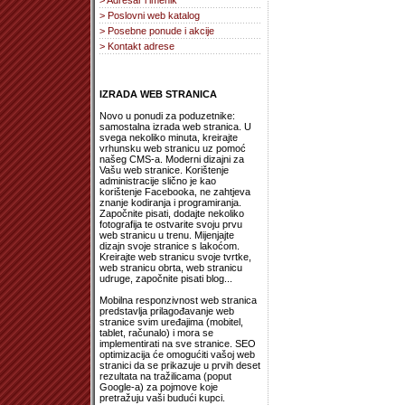
> Adresar i imenik
> Poslovni web katalog
> Posebne ponude i akcije
> Kontakt adrese
IZRADA WEB STRANICA
Novo u ponudi za poduzetnike:
samostalna izrada web stranica. U
svega nekoliko minuta, kreirajte
vrhunsku web stranicu uz pomoć
našeg CMS-a. Moderni dizajni za
Vašu web stranice. Korištenje
administracije slično je kao
korištenje Facebooka, ne zahtjeva
znanje kodiranja i programiranja.
Započnite pisati, dodajte nekoliko
fotografija te ostvarite svoju prvu
web stranicu u trenu. Mijenjajte
dizajn svoje stranice s lakoćom.
Kreirajte web stranicu svoje tvrtke,
web stranicu obrta, web stranicu
udruge, započnite pisati blog...
Mobilna responzivnost web stranica
predstavlja prilagođavanje web
stranice svim uređajima (mobitel,
tablet, računalo) i mora se
implementirati na sve stranice. SEO
optimizacija će omogućiti vašoj web
stranici da se prikazuje u prvih deset
rezultata na tražilicama (poput
Google-a) za pojmove koje
pretražuju vaši budući kupci.