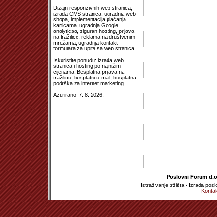
Dizajn responzivnih web stranica,
izrada CMS stranica, ugradnja web
shopa, implementacija plaćanja
karticama, ugradnja Google
analyticsa, siguran hosting, prijava
na tražilice, reklama na društvenim
mrežama, ugradnja kontakt
formulara za upite sa web stranica...
Iskoristite ponudu: izrada web
stranica i hosting po najnižim
cijenama. Besplatna prijava na
tražilice, besplatni e-mail, besplatna
podrška za internet marketing...
Ažurirano: 7. 8. 2026.
Poslovni Forum d.o.
Istraživanje tržišta - Izrada pos
Kontak