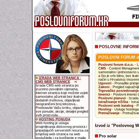
POSLOVNE INFORMA
POSLOVNI FORUM d.
.
Poslovni forum d.o.o.
- L
CMS
- Content Menagment
samostalno i jednostavno un
a što je vrlo bitno, bez ik
IZRADA WEB STRANICA -
način u Hrvatskoj i inozem
CMS WEB STRANICE
Ugovori
- Pronađite primje
Izrada CMS web stranica po
Zakoni
- Pregled najvažniji
izuzetno povoljnim cijenama,
Trgovačko posredovanje
internet stranica koje možete uvjek
Imenici
- Poslovni imenici
samostalno ažurirati bez ikakvih
Poslovni planovi
- Izrada 
dodatnih troškova, objavljivati
Istraživanje tržišta
- Istra
neograničeni broj tekstova...
Poslovni web katalog
- Pr
Predstavite Vašu tvrtku, objavite
Hosting
- Usluge hostinga 
sve ponude, akcije, detaljni pregled
Pretraživanje
- Pretraživan
svih proizvoda...
HOSTING PONUDA
Web hosting je usluga
Izvod iz "Poslovnog W
iznajmljivanja diskovnog prostora i
pripadajućih serverskih resursa za
smještaj web stranica na web
Pro solar
poslužitelju i za korištenje e-maila.