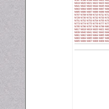
N597
N598
N599
N600
N601
N60
N619
N620
N621
N622
N623
N62
N641
N642
N643
N644
N645
N64
N663
N664
N665
N666
N667
N66
N685
N686
N687
N688
N689
N69
N707
N708
N709
N710
N711
N71
N729
N730
N731
N732
N733
N73
N751
N752
N753
N754
N755
N75
N773
N774
N775
N776
N777
N77
N795
N796
N797
N798
N799
N80
N817
N818
N819
N820
N821
N82
N839
N840
N841
N842
N843
N84
N861
N862
N863
N864
N865
N86
N883
N884
N885
N886
N887
N88
N905
N906
N907
N908
N909
N91