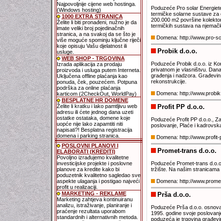
Najpovoljnije cijene web hostinga.
Poduzeće Pro solar Energiet
(Windows hosting)
termičke solarne sustave za g
1000 EXTRA STRANICA
200.000 m2 površine kolektor
Želite li biti pronađeni, nužno je da
termičkih sustava na njemačk
imate veliki broj pojedinačnih
stranica, a na svakoj da se što je
Domena: http://www.pro-so
više moguće spominju ključne riječi
koje opisuju Vašu djelatnost ili
Probik d.o.o.
usluge.
WEB SHOP - TRGOVINA
Poduzeće Probik d.o.o. iz Korč
Izrada aplikacija za prodaju
privatnom je vlasništvu. Dan
proizvoda i usluga putem Interneta.
građenja i nadzora. Građevin
Uključena offline plaćanja kao
rekonstrukcije.
ponuda, ček, pouzećem. Potpuna
podrška za online plaćanja
Domena: http://www.probik
karticom (2CheckOut, WorldPay)
BESPLATNE HR DOMENE
Želite li kratku i lako pamtljivu web
Profit PP d.o.o.
adresu ili ćete jednog dana uzeti
ostatke ostataka, domene koje
Poduzeće Profit PP d.o.o., Z
uopće nije lako zapamtiti niti
poslovanje, Plaće i kadrovsk
napisati?! Besplatna registracija
domena i parking stranica.
Domena: http://www.profit-
POSLOVNI PLANOVI I
Promet-trans d.o.o.
ELABORATI (KREDITI)
Povoljno izrađujemo kvalitetne
investicijske projekte i poslovne
Poduzeće Promet-trans d.o.o.
planove za kredite kako bi
tržište. Na našim stranicama 
poduzetnik kvalitetno sagledao sve
aspekte ulaganja i postigao najveći
Domena: http://www.promet
profit u realizaciji.
MARKETING - REKLAME
Prša d.o.o.
Marketing zahtjeva kontinuiranu
analizu, istraživanje, planiranje i
Poduzeće Prša d.o.o. osnovan
praćenje rezultata uporabom
1995. godine svoje poslovanje
standardnih i alternativnih metoda.
poduzeća je trgovina građevin