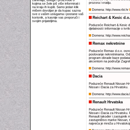
zanimaju, usluge i proizvode o
prozora i vratiju.
kojima se žele još više informirati i
na kraju ih kupiti. Samo jedan klik
Domena: http://www.rbt.hr
mišem dovoljan je da kupac sazna
sve o vašim uslugama i postane vaš
Reichart & Kesic d.o
korisnik, a kasnije vas preporuči i
svojim prijateljima.
Poduzeće Reichart & Kesic d.
djelatnosti i informacije o tvrt
Domena: http://www.reicha
Remax nekretnine
Poduzeće Remax d.o.o. osnova
poslovanje nekretninama. Od 
program obrade baze podataka 
akcentom na područje Zagreba
Domena: http://www.remax
Dacia
Poduzeće Renault Nissan Hrva
Nissan i Dacia za Hrvatsku.
Domena: http://www.dacia.
Renault Hrvatska
Poduzeće Renault Nissan Hrva
Nissan i Dacia za Hrvatsku. 
Renault također i zastupnik
zastupništvo marke Nissan, 
najveća je mreža u Hrvatskoj 