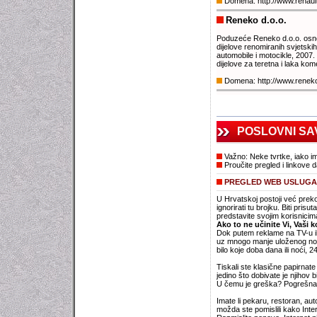
Domena: http://www.renaul
Reneko d.o.o.
Poduzeće Reneko d.o.o. osno
dijelove renomiranih svjetski
automobile i motocikle, 2007
dijelove za teretna i laka kome
Domena: http://www.renek
POSLOVNI SA
Važno: Neke tvrtke, iako im
Proučite pregled i linkove d
PREGLED WEB USLUGA 
U Hrvatskoj postoji već prek
ignorirati tu brojku. Biti prisu
predstavite svojim korisnicim
Ako to ne učinite Vi, Vaši 
Dok putem reklame na TV-u il
uz mnogo manje uloženog novca
bilo koje doba dana ili noći, 
Tiskali ste klasične papirnate
jedino što dobivate je njihov
U čemu je greška? Pogrešna bo
Imate li pekaru, restoran, au
možda ste pomislili kako Inter