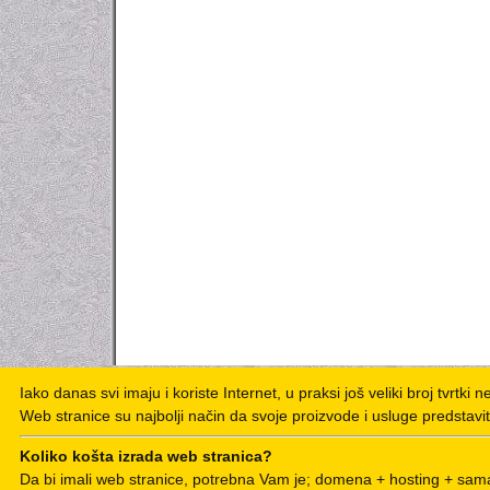
Iako danas svi imaju i koriste Internet, u praksi još veliki broj tvrtki 
Web stranice su najbolji način da svoje proizvode i usluge predstavit
Koliko košta izrada web stranica?
Da bi imali web stranice, potrebna Vam je; domena + hosting + sama