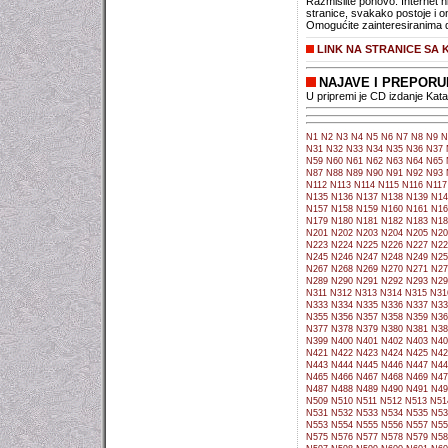
Razmislite ponovo. Internet n
stranice, svakako postoje i on
Omogućite zainteresiranima d
LINK NA STRANICE SA 
NAJAVE I PREPOR
U pripremi je CD izdanje Kat
N1
N2
N3
N4
N5
N6
N7
N8
N9
N
N31
N32
N33
N34
N35
N36
N37
N59
N60
N61
N62
N63
N64
N65
N87
N88
N89
N90
N91
N92
N93
N112
N113
N114
N115
N116
N117
N135
N136
N137
N138
N139
N14
N157
N158
N159
N160
N161
N16
N179
N180
N181
N182
N183
N18
N201
N202
N203
N204
N205
N20
N223
N224
N225
N226
N227
N22
N245
N246
N247
N248
N249
N25
N267
N268
N269
N270
N271
N27
N289
N290
N291
N292
N293
N29
N311
N312
N313
N314
N315
N31
N333
N334
N335
N336
N337
N33
N355
N356
N357
N358
N359
N36
N377
N378
N379
N380
N381
N38
N399
N400
N401
N402
N403
N40
N421
N422
N423
N424
N425
N42
N443
N444
N445
N446
N447
N44
N465
N466
N467
N468
N469
N47
N487
N488
N489
N490
N491
N49
N509
N510
N511
N512
N513
N51
N531
N532
N533
N534
N535
N53
N553
N554
N555
N556
N557
N55
N575
N576
N577
N578
N579
N58