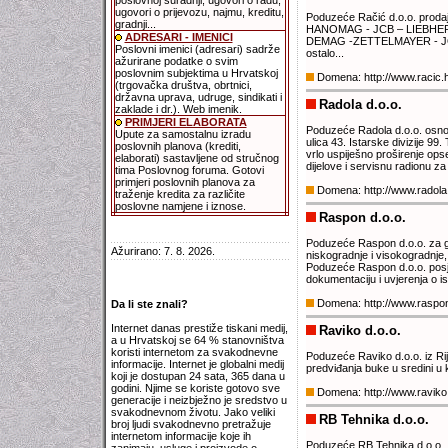
poslovnoj suradnji, ugovori o radu,
ugovori o prijevozu, najmu, kreditu,
Poduzeće Račić d.o.o. prodaj
gradnji...
HANOMAG - JCB – LIEBHER 
ADRESARI - IMENICI
DEMAG -ZETTELMAYER - JO
Poslovni imenici (adresari) sadrže
ostalo...
ažurirane podatke o svim
poslovnim subjektima u Hrvatskoj
Domena: http://www.racic.
(trgovačka društva, obrtnici,
državna uprava, udruge, sindikati i
Radola d.o.o.
zaklade i dr.). Web imenik.
PRIMJERI ELABORATA
Poduzeće Radola d.o.o. osnov
Upute za samostalnu izradu
ulica 43. Istarske divizije 9
poslovnih planova (krediti,
vrlo uspiješno proširenje ops
elaborati) sastavljene od stručnog
dijelove i servisnu radionu z
tima Poslovnog foruma. Gotovi
primjeri poslovnih planova za
Domena: http://www.radola
traženje kredita za različite
poslovne namjene i iznose.
Raspon d.o.o.
Poduzeće Raspon d.o.o. za gra
Ažurirano: 7. 8. 2026.
niskogradnje i visokogradnje,
Poduzeće Raspon d.o.o. posje
dokumentaciju i uvjerenja o is
Domena: http://www.raspo
Da li ste znali?
Internet danas prestiže tiskani medij,
Raviko d.o.o.
a u Hrvatskoj se 64 % stanovništva
koristi internetom za svakodnevne
Poduzeće Raviko d.o.o. iz Rij
informacije. Internet je globalni medij
predviđanja buke u sredini u ko
koji je dostupan 24 sata, 365 dana u
godini. Njime se koriste gotovo sve
Domena: http://www.raviko
generacije i neizbježno je sredstvo u
svakodnevnom životu. Jako veliki
RB Tehnika d.o.o.
broj ljudi svakodnevno pretražuje
internetom informacije koje ih
Poduzeće RB Tehnika d.o.o., Č