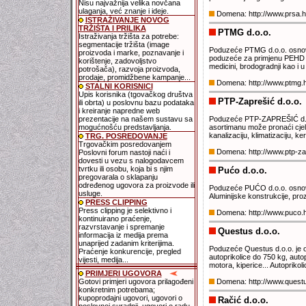
Nisu najvažnija velika novčana
ulaganja, već znanje i ideje.
Domena: http://www.prsa.
ISTRAŽIVANJE NOVOG
TRŽIŠTA I PRILIKA
PTMG d.o.o.
Istraživanja tržišta za potrebe:
segmentacije tržišta (image
Poduzeće PTMG d.o.o. osnovan
proizvoda i marke, poznavanje i
poduzeće za primjenu PEHD spoj
korištenje, zadovoljstvo
medicini, brodogradnji kao i
potrošača), razvoja proizvoda,
prodaje, promidžbene kampanje...
Domena: http://www.ptmg.
STALNI KORISNICI
Upis korisnika (tgovačkog društva
PTP-Zaprešić d.o.o.
ili obrta) u poslovnu bazu podataka
i kreiranje napredne web
prezentacije na našem sustavu sa
Poduzeće PTP-ZAPREŠIĆ d.o.
mogućnošću predstavljanja.
asortimanu može pronaći cjelok
kanalizaciju, klimatizaciju, ker
TRG. POSREDOVANJE
Trgovačkim posredovanjem
Domena: http://www.ptp-za
Poslovni forum nastoji naći i
dovesti u vezu s nalogodavcem
tvrtku ili osobu, koja bi s njim
Pućo d.o.o.
pregovarala o sklapanju
određenog ugovora za proizvode ili
Poduzeće PUĆO d.o.o. osnovan
usluge.
Aluminijske konstrukcije, prozor
PRESS CLIPPING
Press clipping je selektivno i
Domena: http://www.puco.
kontinuirano praćenje,
razvrstavanje i spremanje
Questus d.o.o.
informacija iz medija prema
unaprijed zadanim kriterijima.
Poduzeće Questus d.o.o. je o
Praćenje konkurencije, pregled
autoprikolice do 750 kg, autop
vijesti, medija...
motora, kiperice... Autoprikol
PRIMJERI UGOVORA
Gotovi primjeri ugovora prilagođeni
Domena: http://www.quest
konkretnim potrebama;
kupoprodajni ugovori, ugovori o
Račić d.o.o.