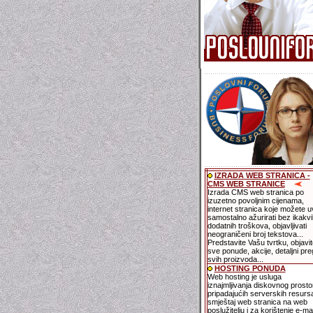
IZRADA WEB STRANICA -
CMS WEB STRANICE
Izrada CMS web stranica po
izuzetno povoljnim cijenama,
internet stranica koje možete u
samostalno ažurirati bez ikakvi
dodatnih troškova, objavljivati
neograničeni broj tekstova...
Predstavite Vašu tvrtku, objavit
sve ponude, akcije, detaljni pre
svih proizvoda...
HOSTING PONUDA
Web hosting je usluga
iznajmljivanja diskovnog prostor
pripadajućih serverskih resurs
smještaj web stranica na web
poslužitelju i za korištenje e-mai