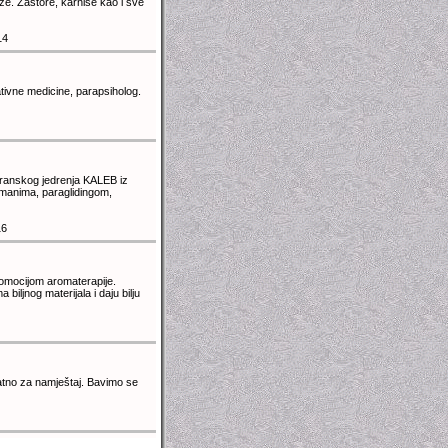
e. Zastore, karniše kao i sve
14
ativne medicine, parapsiholog.
branskog jedrenja KALEB iz
tmanima, paraglidingom,
16
romocijom aromaterapije.
biljnog materijala i daju bilju
latno za namještaj. Bavimo se