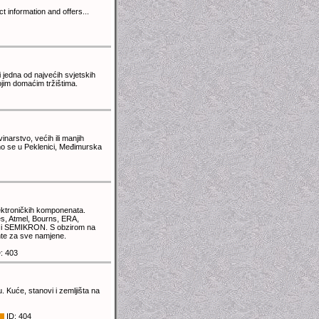
t information and offers...
 jedna od najvećih svjetskih
ojim domaćim tržištima.
narstvo, većih ili manjih
imo se u Peklenici, Međimurska
ektroničkih komponenata.
s, Atmel, Bourns, ERA,
MP i SEMIKRON. S obzirom na
nte za sve namjene.
: 403
 Kuće, stanovi i zemljišta na
ID: 404