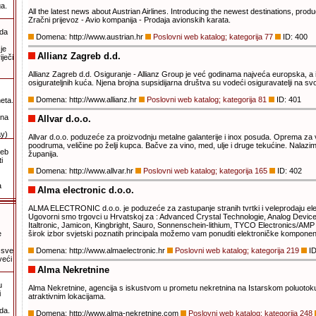
ga.
All the latest news about Austrian Airlines. Introducing the newest destinations, produc
Zračni prijevoz - Avio kompanija - Prodaja avionskih karata.
 da
Domena: http://www.austrian.hr
Poslovni web katalog; kategorija 77
ID: 400
je
Allianz Zagreb d.d.
ječi
Allianz Zagreb d.d. Osiguranje - Allianz Group je već godinama najveća europska, a i
osigurateljnih kuća. Njena brojna supsidijarna društva su vodeći osiguravatelji na sv
Domena: http://www.allianz.hr
Poslovni web katalog; kategorija 81
ID: 401
eta.
una
Allvar d.o.o.
y)
Allvar d.o.o. poduzeće za proizvodnju metalne galanterije i inox posuda. Oprema za vi
poodruma, veličine po želji kupca. Bačve za vino, med, ulje i druge tekućine. Nalaz
web
županija.
i
Domena: http://www.allvar.hr
Poslovni web katalog; kategorija 165
ID: 402
a
Alma electronic d.o.o.
ALMA ELECTRONIC d.o.o. je poduzeće za zastupanje stranih tvrtki i veleprodaju el
Ugovorni smo trgovci u Hrvatskoj za : Advanced Crystal Technologie, Analog Device
Italtronic, Jamicon, Kingbright, Sauro, Sonnenschein-lithium, TYCO Electronics/A
e
širok izbor svjetski poznatih principala možemo vam ponuditi elektroničke kompone
 sve
Domena: http://www.almaelectronic.hr
Poslovni web katalog; kategorija 219
ID
veći
Alma Nekretnine
u
Alma Nekretnine, agencija s iskustvom u prometu nekretnina na Istarskom poluotoku.
i
atraktivnim lokacijama.
da.
Domena: http://www.alma-nekretnine.com
Poslovni web katalog; kategorija 248