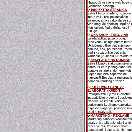
Najpovoljnije cijene web hostin
(Windows hosting)
1000 EXTRA STRANICA
Želite li biti pronađeni, nužno je
imate veliki broj pojedinačnih
stranica, a na svakoj da se što 
više moguće spominju ključne ri
koje opisuju Vašu djelatnost ili
usluge.
WEB SHOP - TRGOVINA
Izrada aplikacija za prodaju
proizvoda i usluga putem Intern
Uključena offline plaćanja kao
ponuda, ček, pouzećem. Potp
podrška za online plaćanja
karticom (2CheckOut, WorldPa
BESPLATNE HR DOMENE
Želite li kratku i lako pamtljivu 
adresu ili ćete jednog dana uzet
ostatke ostataka, domene koje
uopće nije lako zapamtiti niti
napisati?! Besplatna registracij
domena i parking stranica.
POSLOVNI PLANOVI I
ELABORATI (KREDITI)
Povoljno izrađujemo kvalitetne
investicijske projekte i poslovn
planove za kredite kako bi
poduzetnik kvalitetno sagledao
aspekte ulaganja i postigao naj
profit u realizaciji.
MARKETING - REKLAME
Marketing zahtjeva kontinuiran
analizu, istraživanje, planiranje 
praćenje rezultata uporabom
standardnih i alternativnih meto