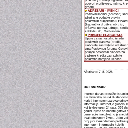
poslovnoj suradnji, ugovori o r
ugovori o prijevozu, najmu, kred
gradnji...
ADRESARI - IMENICI
Poslovni imenici (adresari) sad
ažurirane podatke o svim
poslovnim subjektima u Hrvats
(trgovačka društva, obrtnici,
državna uprava, udruge, sindika
zaklade i dr.). Web imenik.
PRIMJERI ELABORATA
Upute za samostalnu izradu
poslovnih planova (krediti,
elaborati) sastavljene od struč
tima Poslovnog foruma. Gotovi
primjeri poslovnih planova za
traženje kredita za različite
poslovne namjene i iznose.
Ažurirano: 7. 8. 2026.
Da li ste znali?
Internet danas prestiže tiskani m
a u Hrvatskoj se 64 % stanovni
koristi internetom za svakodne
informacije. Internet je globalni m
koji je dostupan 24 sata, 365 da
godini. Njime se koriste gotovo 
generacije i neizbježno je sreds
svakodnevnom životu. Jako veli
broj ljudi svakodnevno pretražuj
internetom informacije koje ih