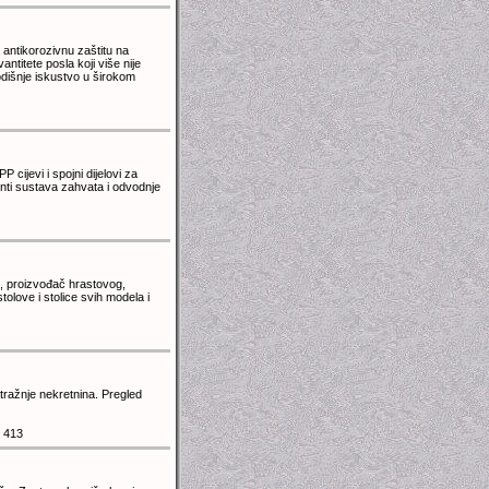
a antikorozivnu zaštitu na
titete posla koji više nije
dišnje iskustvo u širokom
 cijevi i spojni dijelovi za
enti sustava zahvata i odvodnje
, proizvođač hrastovog,
love i stolice svih modela i
tražnje nekretnina. Pregled
 413