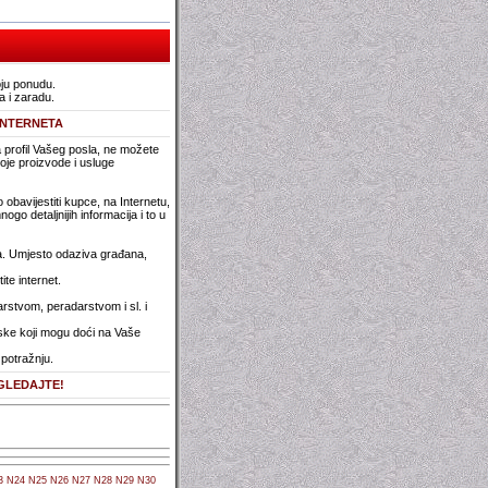
oju ponudu.
a i zaradu.
INTERNETA
a profil Vašeg posla, ne možete
 svoje proizvode i usluge
bavijestiti kupce, na Internetu,
o detaljnijih informacija i to u
ana. Umjesto odaziva građana,
te internet.
rstvom, peradarstvom i sl. i
atske koji mogu doći na Vaše
potražnju.
GLEDAJTE!
3
N24
N25
N26
N27
N28
N29
N30