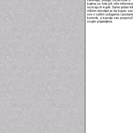
zanimaju, usluge i proizvode o
kojima se žele još više informirati
na kraju ih kupiti. Samo jedan kli
mišem dovoljan je da kupac sa
sve o vašim uslugama i postan
korisnik, a kasnije vas preporuči
svojim prijateljima.