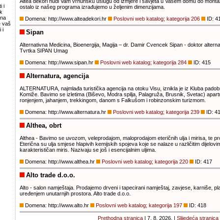
Altea dekori nudi Vam vrhunsku uslugu od izmjere i savjeta u Vašem domu do montaž
 i
ostalo iz našeg programa izrađujemo u željenim dimenzijama.
k
zna
Domena: http://www.alteadekori.hr
Poslovni web katalog; kategorija 206
ID: 4
e vaš
 i
Sipan
Alternativna Medicina, Bioenergija, Magija – dr. Damir Cvencek Sipan - doktor altern
Tvrtka SIPAN Umag
Domena: http://www.sipan.hr
Poslovni web katalog; kategorija 284
ID: 415
Alternatura, agencija
ALTERNATURA, najmlađa turistička agencija na otoku Visu, iznikla je iz Kluba pado
Komiže. Bavimo se izletima (Biševo, Modra spilja, Palagruža, Brusnik, Svetac) apar
ronjenjem, jahanjem, trekkingom, danom s Falkušom i robinzonskim turizmom.
Domena: http://www.alternatura.hr
Poslovni web katalog; kategorija 239
ID: 4
Althea, obrt
Althea - Bavimo se uvozom, veleprodajom, maloprodajom eteričnih ulja i mirisa, te p
Eterična su ulja smjese hlapivih kemijskih spojeva koje se nalaze u različitim dijelovima 
karakterističan miris. Nazivaju se još i esencijalnim uljima.
Domena: http://www.althea.hr
Poslovni web katalog; kategorija 220
ID: 417
Alto trade d.o.o.
Alto - salon namještaja. Prodajemo drveni i tapecirani namještaj, zavjese, karniše, p
uređenjem unutarnjih prostora. Alto trade d.o.o.
Domena: http://www.alto.hr
Poslovni web katalog; kategorija 197
ID: 418
Prethodna stranica
| 7. 8. 2026. |
Slijedeća stranica