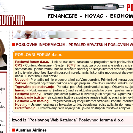
POSLOVNE INFORMACIJE -
PREGLED HRVATSKIH POSLOVNIH W
POSLOVNI FORUM d.o.o.
.
Poslovni forum d.o.o.
- Link na naslovnu stranicu sa pregledom svih poslovnih i
CMS
- Content Menagment System (
CMS
) je naziv za programirane web strani
samostalno i jednostavno unosite ili brišete sadržaj sa svojih internet stranica pu
a što je vrlo bitno, bez ikakvih posebnih predznanja. Iskoristite mogućnost da svoj
način u Hrvatskoj i inozemstvu.
Ugovori
- Pronađite primjere ugovora koji su Vam potrebni. Primjeri svih vrsta ug
Zakoni
- Pregled najvažnijih zakona i drugih propisa. Pravilnici, uredbe, odluke, rje
Trgovačko posredovanje
- Ponuda i potražnja proizvoda i usluga. Objavite svoj
vjek
Imenici
- Poslovni imenici (adresari) sadrže aktualne podatke o svim poslovnim s
h
Poslovni planovi
- Izrada poslovnih planova ili investicijskih projekata. Upute za 
Istraživanje tržišta
- Istraživanja tržišta za potrebe analize tržišta, plasiranje nov
Poslovni web katalog
- Pregled tvrtki koji imaju internet stranice i koriste Interne
e
Hosting
- Usluge hostinga za hrvatske tvrtke, besplatna registracija .hr domena, e
gled
Pretraživanje
- Pretraživanje svih objavljenih i javno dostupnih tekstova i objava.
Izvod iz "Poslovnog Web Kataloga" Poslovnog foruma d.o.o.
a i
a za
Austrian Airlines
la.