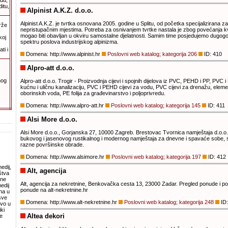
adu,
itu,
Alpinist A.K.Z. d.o.o.
Alpinist A.K.Z. je tvrtka osnovana 2005. godine u Splitu, od početka specijalizirana z
rže
nepristupačnim mjestima. Potreba za osnivanjem tvrtke nastala je zbog povećanja kvan
mogao biti obavljan u okviru samostalne djelatnosti. Samim time posjedujemo dugogo
koj
spektru poslova industrijskog alpinizma.
ti i
Domena: http://www.alpinist.hr
Poslovni web katalog; kategorija 206
ID: 410
Alpro-att d.o.o.
nog
Alpro-att d.o.o. Trogir - Proizvodnja cijevi i spojnih dijelova iz PVC, PEHD i PP, PVC i PP
kućnu i uličnu kanalizaciju, PVC i PEHD cijevi za vodu, PVC cijevi za drenažu, elem
oborinskih voda, PE folija za građevinarstvo i poljoprivredu.
Domena: http://www.alpro-att.hr
Poslovni web katalog; kategorija 145
ID: 411
Alsi More d.o.o.
Alsi More d.o.o., Gorjanska 27, 10000 Zagreb. Brestovac Tvornica namještaja d.o.o.
bukovog i jasenovog rustikalnog i modernog namještaja za dnevne i spavaće sobe, sto
razne površinske obrade.
Domena: http://www.alsimore.hr
Poslovni web katalog; kategorija 197
ID: 412
edij,
Alt, agencija
štva
vne
Alt, agencija za nekretnine, Benkovačka cesta 13, 23000 Zadar. Pregled ponude i po
edij
ponude na alt-nekretnine.hr
na u
sve
Domena: http://www.alt-nekretnine.hr
Poslovni web katalog; kategorija 248
ID:
tvo u
ki
Altea dekori
e