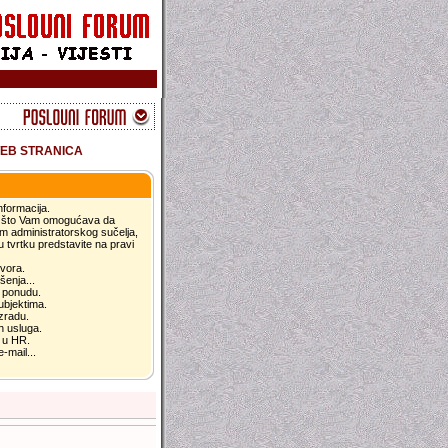
EB STRANICA
nformacija.
ce što Vam omogućava da
tem administratorskog sučelja,
u tvrtku predstavite na pravi
ovora.
šenja...
u ponudu.
ubjektima.
izradu.
ih usluga.
t u HR.
-mail...