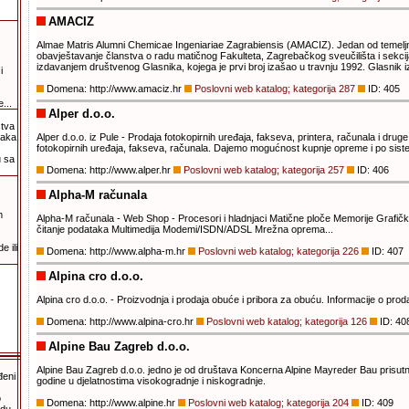
AMACIZ
Almae Matris Alumni Chemicae Ingeniariae Zagrabiensis (AMACIZ). Jedan od temeljni
obavještavanje članstva o radu matičnog Fakulteta, Zagrebačkog sveučilišta i sekc
izdavanjem društvenog Glasnika, kojega je prvi broj izašao u travnju 1992. Glasnik i
i
Domena: http://www.amaciz.hr
Poslovni web katalog; kategorija 287
ID: 405
...
Alper d.o.o.
štva
taka
Alper d.o.o. iz Pule - Prodaja fotokopirnih uređaja, fakseva, printera, računala i dru
fotokopirnih uređaja, fakseva, računala. Dajemo mogućnost kupnje opreme i po sist
 sa
Domena: http://www.alper.hr
Poslovni web katalog; kategorija 257
ID: 406
Alpha-M računala
m
Alpha-M računala - Web Shop - Procesori i hladnjaci Matične ploče Memorije Grafičke
čitanje podataka Multimedija Modemi/ISDN/ADSL Mrežna oprema...
 ili
Domena: http://www.alpha-m.hr
Poslovni web katalog; kategorija 226
ID: 407
Alpina cro d.o.o.
Alpina cro d.o.o. - Proizvodnja i prodaja obuće i pribora za obuću. Informacije o pr
Domena: http://www.alpina-cro.hr
Poslovni web katalog; kategorija 126
ID: 40
Alpine Bau Zagreb d.o.o.
Alpine Bau Zagreb d.o.o. jedno je od društava Koncerna Alpine Mayreder Bau prisut
đeni
godine u djelatnostima visokogradnje i niskogradnje.
o
Domena: http://www.alpine.hr
Poslovni web katalog; kategorija 204
ID: 409