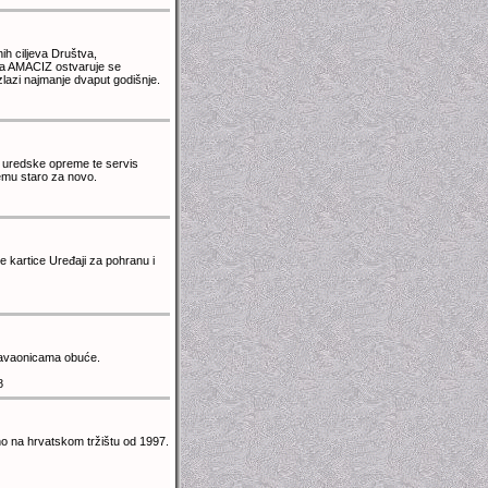
h ciljeva Društva,
ija AMACIZ ostvaruje se
zlazi najmanje dvaput godišnje.
ge uredske opreme te servis
emu staro za novo.
 kartice Uređaji za pohranu i
odavaonicama obuće.
8
no na hrvatskom tržištu od 1997.