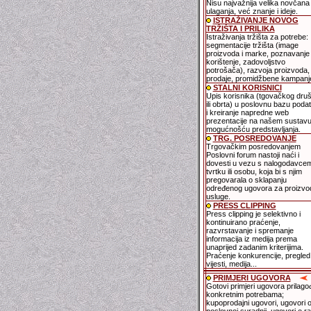
Nisu najvažnija velika novčana
ulaganja, već znanje i ideje.
ISTRAŽIVANJE NOVOG
TRŽIŠTA I PRILIKA
Istraživanja tržišta za potrebe:
segmentacije tržišta (image
proizvoda i marke, poznavanje 
korištenje, zadovoljstvo
potrošača), razvoja proizvoda,
prodaje, promidžbene kampanje
STALNI KORISNICI
Upis korisnika (tgovačkog dru
ili obrta) u poslovnu bazu poda
i kreiranje napredne web
prezentacije na našem sustavu
mogućnošću predstavljanja.
TRG. POSREDOVANJE
Trgovačkim posredovanjem
Poslovni forum nastoji naći i
dovesti u vezu s nalogodavce
tvrtku ili osobu, koja bi s njim
pregovarala o sklapanju
određenog ugovora za proizvode
usluge.
PRESS CLIPPING
Press clipping je selektivno i
kontinuirano praćenje,
razvrstavanje i spremanje
informacija iz medija prema
unaprijed zadanim kriterijima.
Praćenje konkurencije, pregled
vijesti, medija...
PRIMJERI UGOVORA
Gotovi primjeri ugovora prilago
konkretnim potrebama;
kupoprodajni ugovori, ugovori 