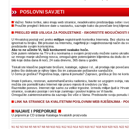
POSLOVNI SAVJETI
Važno: Neke tvrtke, iako imaju web stranice, neadekvatno predstavljaju sebe i sv
Proučite pregled i linkove date u nastavku, saznajte kako da povečate broj klijenat
PREGLED WEB USLUGA ZA PODUZETNIKE - ISKORISTITE MOGUĆNOSTI 
U Hrvatskoj postoji već preko
milijun
registriranih korisnika Interneta. Bez obzira n
ignorirati tu brojku. Biti prisutan na Internetu, najjeftiniji je i najjednostavniji način da
predstavite svojim korisnicima.
Ako to ne učinite Vi, Vaši konkurenti svakako hoće.
Dok putem reklame na TV-u ili u novinama o svojem proizvodu možete samo ukratko o
uz mnogo manje uloženog novca, omogućujete potencijalnim klijentima da dođu do mnog
bilo koje doba dana ili noći, 24 sata dnevno, 365 dana u godini.
Tiskali ste klasične papirnate brošure, kataloge, oglase i sl., ali prodaja nije poveć
jedino što dobivate je njihov bijes što im zatrpavate poštanske sandučiće.
U čemu je greška? Pogrešna boja, cijena ili ponuda? Zapravo, greška je što ne koristi
Imate li pekaru, restoran, automehaničarsku radionicu, bavite se uzgojem svinja, rata
možda ste pomislili kako Internet nije pravo mjesto ili sredstvo za Vas.
Razmislite ponovo. Internet nije samo za velike trgovine. Između milijun ljudi iz Hrv
stranice, svakako postoje i oni koje zanimaju i poslovi kojima se Vi bavite.
Omogućite zainteresiranima da saznaju što više o Vama. Predstavite svoju ponudu i 
LINK NA STRANICE SA KVALITETNIM POSLOVNIM WEB RJEŠENJIMA - PO
NAJAVE I PREPORUKE
U pripremi je CD izdanje Kataloga hrvatskih proizvoda
N1
N2
N3
N4
N5
N6
N7
N8
N9
N10
N11
N12
N13
N14
N15
N16
N17
N18
N19
N20
N21
N22
N2