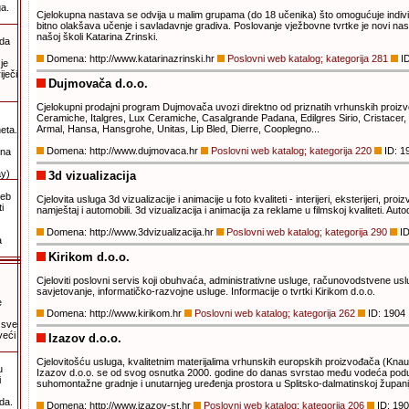
ga.
Cjelokupna nastava se odvija u malim grupama (do 18 učenika) što omogućuje individ
bitno olakšava učenje i savladavnje gradiva. Poslovanje vježbovne tvrtke je novi nast
našoj školi Katarina Zrinski.
 da
Domena: http://www.katarinazrinski.hr
Poslovni web katalog; kategorija 281
ID
je
ječi
Dujmovača d.o.o.
Cjelokupni prodajni program Dujmovača uvozi direktno od priznatih vrhunskih proizv
Ceramiche, Italgres, Lux Ceramiche, Casalgrande Padana, Edilgres Sirio, Cristacer,
Armal, Hansa, Hansgrohe, Unitas, Lip Bled, Dierre, Cooplegno...
eta.
Domena: http://www.dujmovaca.hr
Poslovni web katalog; kategorija 220
ID: 1
una
y)
3d vizualizacija
web
Cjelovita usluga 3d vizualizacije i animacije u foto kvaliteti - interijeri, eksterijeri, proiz
i
namještaj i automobili. 3d vizualizacija i animacija za reklame u filmskoj kvaliteti. Auto
Domena: http://www.3dvizualizacija.hr
Poslovni web katalog; kategorija 290
ID
a
Kirikom d.o.o.
Cjeloviti poslovni servis koji obuhvaća, administrativne usluge, računovodstvene uslu
savjetovanje, informatičko-razvojne usluge. Informacije o tvrtki Kirikom d.o.o.
e
Domena: http://www.kirikom.hr
Poslovni web katalog; kategorija 262
ID: 1904
 sve
veći
Izazov d.o.o.
Cjelovitošću usluga, kvalitetnim materijalima vrhunskih europskih proizvođača (Knau
u
Izazov d.o.o. se od svog osnutka 2000. godine do danas svrstao među vodeća pod
i
suhomontažne gradnje i unutarnjeg uređenja prostora u Splitsko-dalmatinskoj županij
da.
Domena: http://www.izazov-st.hr
Poslovni web katalog; kategorija 206
ID: 190