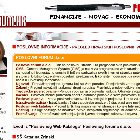
POSLOVNE INFORMACIJE -
PREGLED HRVATSKIH POSLOVNIH W
POSLOVNI FORUM d.o.o.
.
Poslovni forum d.o.o.
- Link na naslovnu stranicu sa pregledom svih poslovnih i
CMS
- Content Menagment System (
CMS
) je naziv za programirane web strani
samostalno i jednostavno unosite ili brišete sadržaj sa svojih internet stranica pu
a što je vrlo bitno, bez ikakvih posebnih predznanja. Iskoristite mogućnost da svoj
način u Hrvatskoj i inozemstvu.
Ugovori
- Pronađite primjere ugovora koji su Vam potrebni. Primjeri svih vrsta ug
Zakoni
- Pregled najvažnijih zakona i drugih propisa. Pravilnici, uredbe, odluke, rje
Trgovačko posredovanje
- Ponuda i potražnja proizvoda i usluga. Objavite svoj
vjek
Imenici
- Poslovni imenici (adresari) sadrže aktualne podatke o svim poslovnim s
h
Poslovni planovi
- Izrada poslovnih planova ili investicijskih projekata. Upute za 
Istraživanje tržišta
- Istraživanja tržišta za potrebe analize tržišta, plasiranje nov
Poslovni web katalog
- Pregled tvrtki koji imaju internet stranice i koriste Interne
e
Hosting
- Usluge hostinga za hrvatske tvrtke, besplatna registracija .hr domena, e
gled
Pretraživanje
- Pretraživanje svih objavljenih i javno dostupnih tekstova i objava.
Izvod iz "Poslovnog Web Kataloga" Poslovnog foruma d.o.o.
a i
a za
SŠ Katarina Zrinski
la.