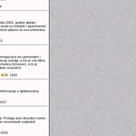
4
tka 2002. godine djeluje i
ravela su hotelski i apartmanski
pjehom plasira na sva eminentna
15
 omogućava da samostalno i
kog sučelja, a što je vrlo bitno,
ranica (browser), a to je
tate ovaj tekst.
4
ID: 1916
Informacije o djelatnostima
1917
ma. Prodaja auto akustike marke
e renomiranih svijetskih
 1918