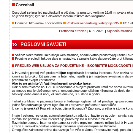
Coccoball
Coccoball se igra ljeti na pijesku ili u plićaku, na prostoru veličine 16x8 m, svaka ekip
na jedan treger, igra se s dlakavom loptom teškom dva kilograma...
Domena: http://www.coccoball.hr
Poslovni web katalog; kategorija 295
ID: 19
Prethodna stranica
| 6. 8. 2026. |
Slijedeća stranica
POSLOVNI SAVJETI
Važno: Neke tvrtke, iako imaju web stranice, neadekvatno predstavljaju sebe i sv
Proučite pregled i linkove date u nastavku, saznajte kako da povečate broj klijenat
PREGLED WEB USLUGA ZA PODUZETNIKE - ISKORISTITE MOGUĆNOSTI 
U Hrvatskoj postoji već preko
milijun
registriranih korisnika Interneta. Bez obzira n
ignorirati tu brojku. Biti prisutan na Internetu, najjeftiniji je i najjednostavniji način da
predstavite svojim korisnicima.
Ako to ne učinite Vi, Vaši konkurenti svakako hoće.
Dok putem reklame na TV-u ili u novinama o svojem proizvodu možete samo ukratko o
uz mnogo manje uloženog novca, omogućujete potencijalnim klijentima da dođu do mnog
bilo koje doba dana ili noći, 24 sata dnevno, 365 dana u godini.
Tiskali ste klasične papirnate brošure, kataloge, oglase i sl., ali prodaja nije poveć
jedino što dobivate je njihov bijes što im zatrpavate poštanske sandučiće.
U čemu je greška? Pogrešna boja, cijena ili ponuda? Zapravo, greška je što ne koristi
Imate li pekaru, restoran, automehaničarsku radionicu, bavite se uzgojem svinja, rata
možda ste pomislili kako Internet nije pravo mjesto ili sredstvo za Vas.
Razmislite ponovo. Internet nije samo za velike trgovine. Između milijun ljudi iz Hrv
stranice, svakako postoje i oni koje zanimaju i poslovi kojima se Vi bavite.
Omogućite zainteresiranima da saznaju što više o Vama. Predstavite svoju ponudu i 