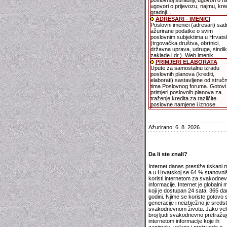
poslovnoj suradnji, ugovori o r
ugovori o prijevozu, najmu, kred
gradnji...
ADRESARI - IMENICI
Poslovni imenici (adresari) sad
ažurirane podatke o svim
poslovnim subjektima u Hrvats
(trgovačka društva, obrtnici,
državna uprava, udruge, sindika
zaklade i dr.). Web imenik.
PRIMJERI ELABORATA
Upute za samostalnu izradu
poslovnih planova (krediti,
elaborati) sastavljene od struč
tima Poslovnog foruma. Gotovi
primjeri poslovnih planova za
traženje kredita za različite
poslovne namjene i iznose.
Ažurirano: 6. 8. 2026.
Da li ste znali?
Internet danas prestiže tiskani m
a u Hrvatskoj se 64 % stanovni
koristi internetom za svakodne
informacije. Internet je globalni m
koji je dostupan 24 sata, 365 da
godini. Njime se koriste gotovo 
generacije i neizbježno je sreds
svakodnevnom životu. Jako veli
broj ljudi svakodnevno pretražuj
internetom informacije koje ih