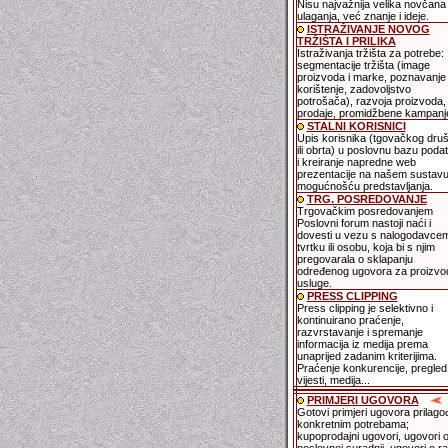
Nisu najvažnija velika novčana
ulaganja, već znanje i ideje.
ISTRAŽIVANJE NOVOG
TRŽIŠTA I PRILIKA
Istraživanja tržišta za potrebe:
segmentacije tržišta (image
proizvoda i marke, poznavanje 
korištenje, zadovoljstvo
potrošača), razvoja proizvoda,
prodaje, promidžbene kampanje
STALNI KORISNICI
Upis korisnika (tgovačkog dru
ili obrta) u poslovnu bazu poda
i kreiranje napredne web
prezentacije na našem sustavu
mogućnošću predstavljanja.
TRG. POSREDOVANJE
Trgovačkim posredovanjem
Poslovni forum nastoji naći i
dovesti u vezu s nalogodavce
tvrtku ili osobu, koja bi s njim
pregovarala o sklapanju
određenog ugovora za proizvode
usluge.
PRESS CLIPPING
Press clipping je selektivno i
kontinuirano praćenje,
razvrstavanje i spremanje
informacija iz medija prema
unaprijed zadanim kriterijima.
Praćenje konkurencije, pregled
vijesti, medija...
PRIMJERI UGOVORA
Gotovi primjeri ugovora prilago
konkretnim potrebama;
kupoprodajni ugovori, ugovori 