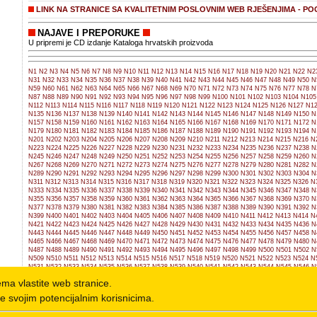
LINK NA STRANICE SA KVALITETNIM POSLOVNIM WEB RJEŠENJIMA - PO
NAJAVE I PREPORUKE
U pripremi je CD izdanje Kataloga hrvatskih proizvoda
N1
N2
N3
N4
N5
N6
N7
N8
N9
N10
N11
N12
N13
N14
N15
N16
N17
N18
N19
N20
N21
N22
N2
N31
N32
N33
N34
N35
N36
N37
N38
N39
N40
N41
N42
N43
N44
N45
N46
N47
N48
N49
N50
N
N59
N60
N61
N62
N63
N64
N65
N66
N67
N68
N69
N70
N71
N72
N73
N74
N75
N76
N77
N78
N
N87
N88
N89
N90
N91
N92
N93
N94
N95
N96
N97
N98
N99
N100
N101
N102
N103
N104
N105
N112
N113
N114
N115
N116
N117
N118
N119
N120
N121
N122
N123
N124
N125
N126
N127
N12
N135
N136
N137
N138
N139
N140
N141
N142
N143
N144
N145
N146
N147
N148
N149
N150
N
N157
N158
N159
N160
N161
N162
N163
N164
N165
N166
N167
N168
N169
N170
N171
N172
N
N179
N180
N181
N182
N183
N184
N185
N186
N187
N188
N189
N190
N191
N192
N193
N194
N
N201
N202
N203
N204
N205
N206
N207
N208
N209
N210
N211
N212
N213
N214
N215
N216
N
N223
N224
N225
N226
N227
N228
N229
N230
N231
N232
N233
N234
N235
N236
N237
N238
N
N245
N246
N247
N248
N249
N250
N251
N252
N253
N254
N255
N256
N257
N258
N259
N260
N
N267
N268
N269
N270
N271
N272
N273
N274
N275
N276
N277
N278
N279
N280
N281
N282
N
N289
N290
N291
N292
N293
N294
N295
N296
N297
N298
N299
N300
N301
N302
N303
N304
N
N311
N312
N313
N314
N315
N316
N317
N318
N319
N320
N321
N322
N323
N324
N325
N326
N
N333
N334
N335
N336
N337
N338
N339
N340
N341
N342
N343
N344
N345
N346
N347
N348
N
N355
N356
N357
N358
N359
N360
N361
N362
N363
N364
N365
N366
N367
N368
N369
N370
N
N377
N378
N379
N380
N381
N382
N383
N384
N385
N386
N387
N388
N389
N390
N391
N392
N
N399
N400
N401
N402
N403
N404
N405
N406
N407
N408
N409
N410
N411
N412
N413
N414
N
N421
N422
N423
N424
N425
N426
N427
N428
N429
N430
N431
N432
N433
N434
N435
N436
N
N443
N444
N445
N446
N447
N448
N449
N450
N451
N452
N453
N454
N455
N456
N457
N458
N
N465
N466
N467
N468
N469
N470
N471
N472
N473
N474
N475
N476
N477
N478
N479
N480
N
N487
N488
N489
N490
N491
N492
N493
N494
N495
N496
N497
N498
N499
N500
N501
N502
N
N509
N510
N511
N512
N513
N514
N515
N516
N517
N518
N519
N520
N521
N522
N523
N524
N
N531
N532
N533
N534
N535
N536
N537
N538
N539
N540
N541
N542
N543
N544
N545
N546
N
N553
N554
N555
N556
N557
N558
N559
N560
N561
N562
N563
N564
N565
N566
N567
N568
N
nema vlastite web stranice.
N575
N576
N577
N578
N579
N580
N581
N582
N583
N584
N585
N586
N587
N588
N589
N590
N
N597
N598
N599
N600
N601
N602
N603
N604
N605
N606
N607
N608
N609
N610
N611
N612
N
e svojim potencijalnim korisnicima.
N619
N620
N621
N622
N623
N624
N625
N626
N627
N628
N629
N630
N631
N632
N633
N634
N
N641
N642
N643
N644
N645
N646
N647
N648
N649
N650
N651
N652
N653
N654
N655
N656
N