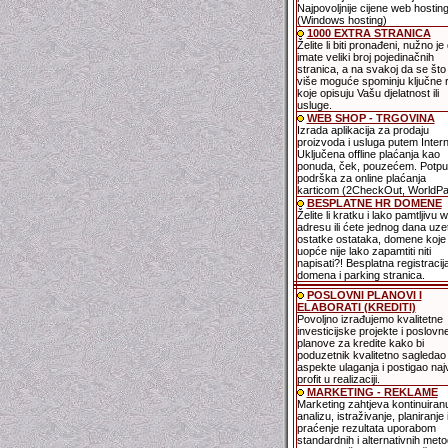
Najpovoljnije cijene web hostin
(Windows hosting)
1000 EXTRA STRANICA
Želite li biti pronađeni, nužno je
imate veliki broj pojedinačnih
stranica, a na svakoj da se što 
više moguće spominju ključne ri
koje opisuju Vašu djelatnost ili
usluge.
WEB SHOP - TRGOVINA
Izrada aplikacija za prodaju
proizvoda i usluga putem Intern
Uključena offline plaćanja kao
ponuda, ček, pouzećem. Potp
podrška za online plaćanja
karticom (2CheckOut, WorldPa
BESPLATNE HR DOMENE
Želite li kratku i lako pamtljivu 
adresu ili ćete jednog dana uzet
ostatke ostataka, domene koje
uopće nije lako zapamtiti niti
napisati?! Besplatna registracij
domena i parking stranica.
POSLOVNI PLANOVI I
ELABORATI (KREDITI)
Povoljno izrađujemo kvalitetne
investicijske projekte i poslovn
planove za kredite kako bi
poduzetnik kvalitetno sagledao
aspekte ulaganja i postigao naj
profit u realizaciji.
MARKETING - REKLAME
Marketing zahtjeva kontinuiran
analizu, istraživanje, planiranje 
praćenje rezultata uporabom
standardnih i alternativnih meto