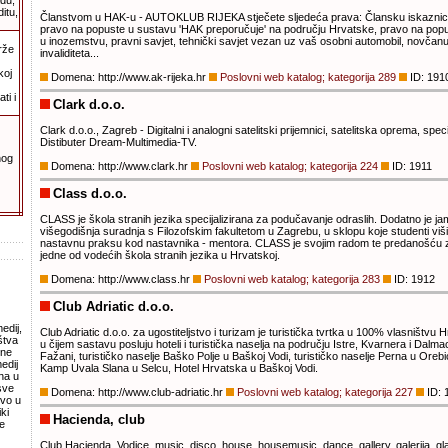
adu,
itu,
Članstvom u HAK-u - AUTOKLUB RIJEKA stječete sljedeća prava: Člansku iskaznicu
pravo na popuste u sustavu 'HAK preporučuje' na području Hrvatske, pravo na pop
u inozemstvu, pravni savjet, tehnički savjet vezan uz vaš osobni automobil, novčanu 
rže
invaliditeta...
koj
Domena: http://www.ak-rijeka.hr
Poslovni web katalog; kategorija 289
ID: 191
ti i
Clark d.o.o.
Clark d.o.o., Zagreb - Digitalni i analogni satelitski prijemnici, satelitska oprema, spec
Distibuter Dream-Multimedia-TV.
nog
Domena: http://www.clark.hr
Poslovni web katalog; kategorija 224
ID: 1911
Class d.o.o.
CLASS je škola stranih jezika specijalizirana za podučavanje odraslih. Dodatno je ja
višegodišnja suradnja s Filozofskim fakultetom u Zagrebu, u sklopu koje studenti viši
nastavnu praksu kod nastavnika - mentora. CLASS je svojim radom te predanošću zn
jedne od vodećih škola stranih jezika u Hrvatskoj.
Domena: http://www.class.hr
Poslovni web katalog; kategorija 283
ID: 1912
Club Adriatic d.o.o.
edij,
Club Adriatic d.o.o. za ugostiteljstvo i turizam je turistička tvrtka u 100% vlasništvu
štva
u čijem sastavu posluju hoteli i turistička naselja na području Istre, Kvarnera i Dalmac
vne
Fažani, turističko naselje Baško Polje u Baškoj Vodi, turističko naselje Perna u Orebi
edij
Kamp Uvala Slana u Selcu, Hotel Hrvatska u Baškoj Vodi.
na u
sve
Domena: http://www.club-adriatic.hr
Poslovni web katalog; kategorija 227
ID: 
tvo u
ki
Hacienda, club
e
Club Hacienda, Vodice, music, disco, house, housemusic, dance, gallery, galerija, g