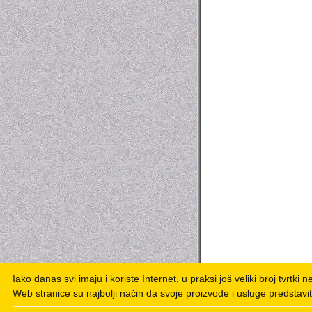
Iako danas svi imaju i koriste Internet, u praksi još veliki broj tvrtki 
Web stranice su najbolji način da svoje proizvode i usluge predstavit