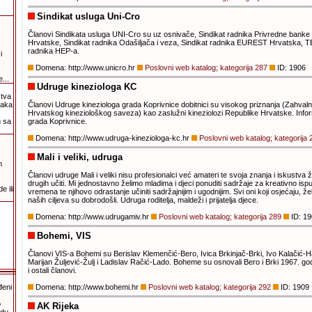
Sindikat usluga Uni-Cro
Članovi Sindikata usluga UNI-Cro su uz osnivače, Sindikat radnika Privredne banke 
Hrvatske, Sindikat radnika Odašiljača i veza, Sindikat radnika EUREST Hrvatska, 
radnika HEP-a.
i
Domena: http://www.unicro.hr
Poslovni web katalog; kategorija 287
ID: 1906
...
Udruge kineziologa KC
štva
taka
Članovi Udruge kineziologa grada Koprivnice dobitnici su visokog priznanja (Zahva
Hrvatskog kineziološkog saveza) kao zaslužni kineziolozi Republike Hrvatske. Infor
 sa
grada Koprivnice.
Domena: http://www.udruga-kineziologa-kc.hr
Poslovni web katalog; kategorija 
Mali i veliki, udruga
m
Članovi udruge Mali i veliki nisu profesionalci već amateri te svoja znanja i iskustva že
drugih učiti. Mi jednostavno želimo mladima i djeci ponuditi sadržaje za kreativno is
 ili
vremena te njihovo odrastanje učiniti sadržajnijim i ugodnijim. Svi oni koji osjećaju, 
naših ciljeva su dobrodošli. Udruga roditelja, maldeži i prijatelja djece.
Domena: http://www.udrugamiv.hr
Poslovni web katalog; kategorija 289
ID: 19
Bohemi, VIS
Članovi VIS-a Bohemi su Berislav Klemenčić-Bero, Ivica Brkinjač-Brki, Ivo Kalačić-
Marijan Žuljević-Žulj i Ladislav Račić-Lado. Boheme su osnovali Bero i Brki 1967. godi
i ostali članovi.
đeni
Domena: http://www.bohemi.hr
Poslovni web katalog; kategorija 292
ID: 1909
o
AK Rijeka