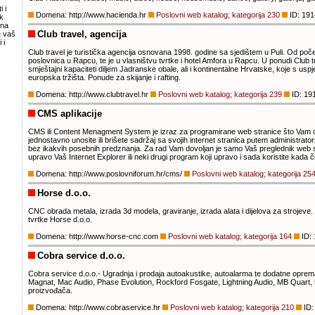
 i
Domena: http://www.hacienda.hr
Poslovni web katalog; kategorija 230
ID: 191
k
zna
Club travel, agencija
e vaš
 i
Club travel je turistička agencija osnovana 1998. godine sa sjedištem u Puli. Od poče
poslovnica u Rapcu, te je u vlasništvu tvrtke i hotel Amfora u Rapcu. U ponudi Club t
smještajni kapaciteti diljem Jadranske obale, ali i kontinentalne Hrvatske, koje s us
europska tržišta. Ponude za skijanje i rafting.
Domena: http://www.clubtravel.hr
Poslovni web katalog; kategorija 239
ID: 19
CMS aplikacije
CMS ili Content Menagment System je izraz za programirane web stranice što Vam
jednostavno unosite ili brišete sadržaj sa svojih internet stranica putem administrators
bez ikakvih posebnih predznanja. Za rad Vam dovoljan je samo Vaš preglednik web st
upravo Vaš Internet Explorer ili neki drugi program koji upravo i sada koristite kada či
Domena: http://www.poslovniforum.hr/cms/
Poslovni web katalog; kategorija 25
Horse d.o.o.
CNC obrada metala, izrada 3d modela, graviranje, izrada alata i dijelova za strojeve. 
tvrtke Horse d.o.o.
Domena: http://www.horse-cnc.com
Poslovni web katalog; kategorija 164
ID: 
Cobra service d.o.o.
Cobra service d.o.o.- Ugradnja i prodaja autoakustike, autoalarma te dodatne opre
Magnat, Mac Audio, Phase Evolution, Rockford Fosgate, Lightning Audio, MB Quart, t
proizvođača.
Domena: http://www.cobraservice.hr
Poslovni web katalog; kategorija 210
ID: