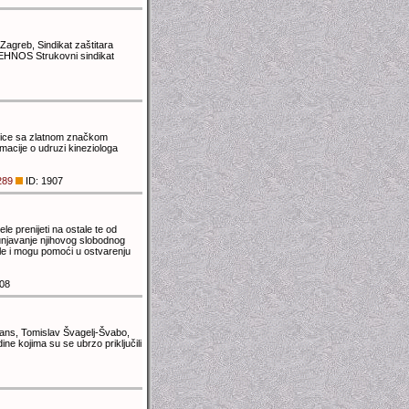
Zagreb, Sindikat zaštitara
TEHNOS Strukovni sindikat
lnice sa zlatnom značkom
macije o udruzi kineziologa
289
ID: 1907
le prenijeti na ostale te od
punjavanje njihovog slobodnog
žele i mogu pomoći u ostvarenju
08
Hans, Tomislav Švagelj-Švabo,
ne kojima su se ubrzo priključili