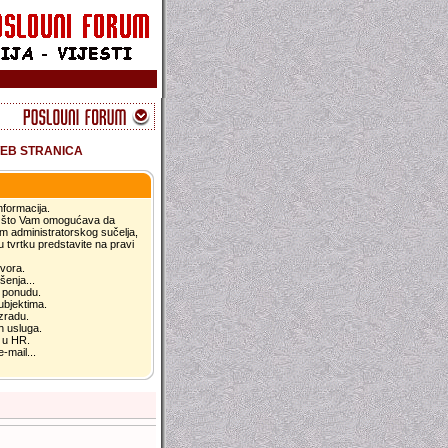
EB STRANICA
nformacija.
ce što Vam omogućava da
tem administratorskog sučelja,
u tvrtku predstavite na pravi
ovora.
šenja...
u ponudu.
ubjektima.
izradu.
ih usluga.
t u HR.
-mail...