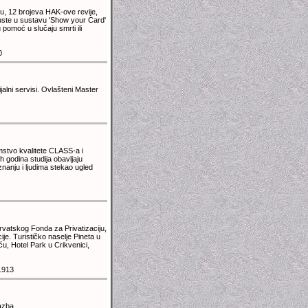
, 12 brojeva HAK-ove revije,
uste u sustavu 'Show your Card'
pomoć u slučaju smrti ili
0
ijalni servisi. Ovlašteni Master
mstvo kvalitete CLASS-a i
h godina studija obavljaju
anju i ljudima stekao ugled
 Hrvatskog Fonda za Privatizaciju,
ije. Turističko naselje Pineta u
ću, Hotel Park u Crikvenici,
1913
lazba