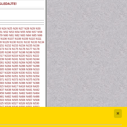
GLEDAJTE!
3
N24
N25
N26
N27
N28
N29
N30
51
N52
N53
N54
N55
N56
N57
N58
79
N80
N81
N82
N83
N84
N85
N86
N106
N107
N108
N109
N110
N111
8
N129
N130
N131
N132
N133
N134
151
N152
N153
N154
N155
N156
173
N174
N175
N176
N177
N178
195
N196
N197
N198
N199
N200
217
N218
N219
N220
N221
N222
239
N240
N241
N242
N243
N244
261
N262
N263
N264
N265
N266
283
N284
N285
N286
N287
N288
305
N306
N307
N308
N309
N310
327
N328
N329
N330
N331
N332
349
N350
N351
N352
N353
N354
371
N372
N373
N374
N375
N376
393
N394
N395
N396
N397
N398
415
N416
N417
N418
N419
N420
437
N438
N439
N440
N441
N442
459
N460
N461
N462
N463
N464
481
N482
N483
N484
N485
N486
503
N504
N505
N506
N507
N508
525
N526
N527
N528
N529
N530
547
N548
N549
N550
N551
N552
569
N570
N571
N572
N573
N574
✖
591
N592
N593
N594
N595
N596
613
N614
N615
N616
N617
N618
635
N636
N637
N638
N639
N640
657
N658
N659
N660
N661
N662