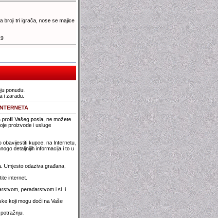
a broji tri igrača, nose se majice
19
oju ponudu.
a i zaradu.
INTERNETA
a profil Vašeg posla, ne možete
 svoje proizvode i usluge
bavijestiti kupce, na Internetu,
o detaljnijih informacija i to u
ana. Umjesto odaziva građana,
te internet.
rstvom, peradarstvom i sl. i
atske koji mogu doći na Vaše
potražnju.