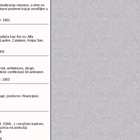
ualizaciju nastave, a time se
avni predmet koji je osmišljen u
: 1901
ođača kao što su: Alfa
 Laufen, Catalano, Kolpa San,
902
vodi, arhitektura, dizajn,
desk certificirani 3d animatori.
: 1903
ge, poslovno i financijsko
f, OWA...) i stručnim kadrom,
uzeća na području
i.
5