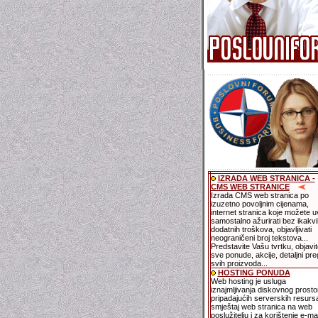
IZRADA WEB STRANICA -
CMS WEB STRANICE
Izrada CMS web stranica po
izuzetno povoljnim cijenama,
internet stranica koje možete u
samostalno ažurirati bez ikakvi
dodatnih troškova, objavljivati
neograničeni broj tekstova...
Predstavite Vašu tvrtku, objavit
sve ponude, akcije, detaljni pre
svih proizvoda...
HOSTING PONUDA
Web hosting je usluga
iznajmljivanja diskovnog prostor
pripadajućih serverskih resurs
smještaj web stranica na web
poslužitelju i za korištenje e-mai