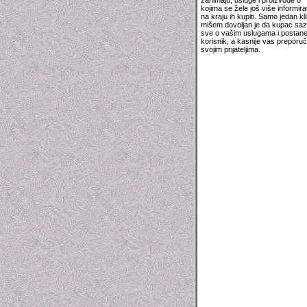
zanimaju, usluge i proizvode o
kojima se žele još više informirati
na kraju ih kupiti. Samo jedan kli
mišem dovoljan je da kupac sa
sve o vašim uslugama i postan
korisnik, a kasnije vas preporuči
svojim prijateljima.