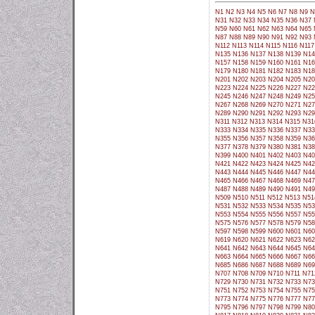
N1
N2
N3
N4
N5
N6
N7
N8
N9
N
N31
N32
N33
N34
N35
N36
N37
N59
N60
N61
N62
N63
N64
N65
N87
N88
N89
N90
N91
N92
N93
N112
N113
N114
N115
N116
N117
N135
N136
N137
N138
N139
N14
N157
N158
N159
N160
N161
N16
N179
N180
N181
N182
N183
N18
N201
N202
N203
N204
N205
N20
N223
N224
N225
N226
N227
N22
N245
N246
N247
N248
N249
N25
N267
N268
N269
N270
N271
N27
N289
N290
N291
N292
N293
N29
N311
N312
N313
N314
N315
N31
N333
N334
N335
N336
N337
N33
N355
N356
N357
N358
N359
N36
N377
N378
N379
N380
N381
N38
N399
N400
N401
N402
N403
N40
N421
N422
N423
N424
N425
N42
N443
N444
N445
N446
N447
N44
N465
N466
N467
N468
N469
N47
N487
N488
N489
N490
N491
N49
N509
N510
N511
N512
N513
N51
N531
N532
N533
N534
N535
N53
N553
N554
N555
N556
N557
N55
N575
N576
N577
N578
N579
N58
N597
N598
N599
N600
N601
N60
N619
N620
N621
N622
N623
N62
N641
N642
N643
N644
N645
N64
N663
N664
N665
N666
N667
N66
N685
N686
N687
N688
N689
N69
N707
N708
N709
N710
N711
N71
N729
N730
N731
N732
N733
N73
N751
N752
N753
N754
N755
N75
N773
N774
N775
N776
N777
N77
N795
N796
N797
N798
N799
N80