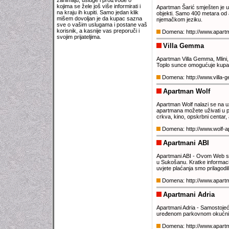
zanimaju, usluge i proizvode o
kojima se žele još više informirati i
Apartman Šarić smješten je u 
na kraju ih kupiti. Samo jedan klik
objekti. Samo 400 metara od 
mišem dovoljan je da kupac sazna
njemačkom jeziku.
sve o vašim uslugama i postane vaš
korisnik, a kasnije vas preporuči i
Domena: http://www.apartm
svojim prijateljima.
Villa Gemma
Apartman Villa Gemma, Mlini, 
Toplo sunce omogućuje kupanj
Domena: http://www.villa
Apartman Wolf
Apartman Wolf nalazi se na uz
apartmana možete uživati u p
crkva, kino, opskrbni centar, 
Domena: http://www.wolf-a
Apartmani ABI
Apartmani ABI - Ovom Web str
u Sukošanu. Kratke informacij
uvjete plaćanja smo prilagod
Domena: http://www.apartm
Apartmani Adria
Apartmani Adria - Samostojeć
uređenom parkovnom okućnico
Domena: http://www.apart