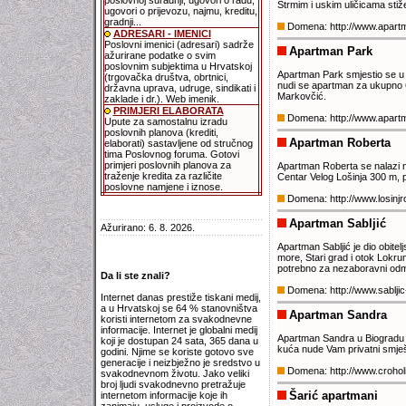
poslovnoj suradnji, ugovori o radu,
Strmim i uskim uličicama stiž
ugovori o prijevozu, najmu, kreditu,
gradnji...
Domena: http://www.apart
ADRESARI - IMENICI
Poslovni imenici (adresari) sadrže
Apartman Park
ažurirane podatke o svim
poslovnim subjektima u Hrvatskoj
Apartman Park smjestio se 
(trgovačka društva, obrtnici,
nudi se apartman za ukupno 6
državna uprava, udruge, sindikati i
Markovčić.
zaklade i dr.). Web imenik.
PRIMJERI ELABORATA
Domena: http://www.apart
Upute za samostalnu izradu
poslovnih planova (krediti,
Apartman Roberta
elaborati) sastavljene od stručnog
tima Poslovnog foruma. Gotovi
primjeri poslovnih planova za
Apartman Roberta se nalazi n
traženje kredita za različite
Centar Velog Lošinja 300 m, 
poslovne namjene i iznose.
Domena: http://www.losinj
Apartman Sabljić
Ažurirano: 6. 8. 2026.
Apartman Sabljić je dio obite
more, Stari grad i otok Lokr
potrebno za nezaboravni odm
Da li ste znali?
Domena: http://www.sablji
Internet danas prestiže tiskani medij,
a u Hrvatskoj se 64 % stanovništva
Apartman Sandra
koristi internetom za svakodnevne
informacije. Internet je globalni medij
Apartman Sandra u Biogradu 
koji je dostupan 24 sata, 365 dana u
kuća nude Vam privatni smješ
godini. Njime se koriste gotovo sve
generacije i neizbježno je sredstvo u
Domena: http://www.croho
svakodnevnom životu. Jako veliki
broj ljudi svakodnevno pretražuje
Šarić apartmani
internetom informacije koje ih