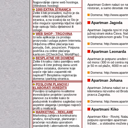
Najpovoljnije cijene web hostinga.
Apartman Golem nalazi se na 
(Windows hosting)
restoran, a samo desetak minu
1000 EXTRA STRANICA
Želite li biti pronađeni, nužno je da
Domena: http://www.apar
imate veliki broj pojedinačnih
stranica, a na svakoj da se što je
Apartman Jagoda
više moguće spominju ključne riječi
koje opisuju Vašu djelatnost ili
usluge.
Apartman Jagoda nosi tri zvje
južnoj strani otoka Čiova. Na
WEB SHOP - TRGOVINA
srednjovjekovnom gradu Trog
Izrada aplikacija za prodaju
proizvoda i usluga putem Interneta.
Domena: http://www.apart
Uključena offline plaćanja kao
ponuda, ček, pouzećem. Potpuna
podrška za online plaćanja
Apartman Leonarda
karticom (2CheckOut, WorldPay)
BESPLATNE HR DOMENE
Apartman je potpuno uređen i
Želite li kratku i lako pamtljivu web
od mora i 300 m od centra mj
adresu ili ćete jednog dana uzeti
je 50 m od plaže, 4000 m od r
ostatke ostataka, domene koje
uopće nije lako zapamtiti niti
Domena: http://www.apart
napisati?! Besplatna registracija
domena i parking stranica.
Apartman Johana
POSLOVNI PLANOVI I
ELABORATI (KREDITI)
Apartman Johana nalazi se u 
Povoljno izrađujemo kvalitetne
kilometara nizvodno od Broda 
investicijske projekte i poslovne
pravca Zagreba.
planove za kredite kako bi
poduzetnik kvalitetno sagledao sve
Domena: http://www.apart
aspekte ulaganja i postigao najveći
profit u realizaciji.
Apartmani Kiko
MARKETING - REKLAME
Marketing zahtjeva kontinuiranu
Apartman Kiko - Rovinj. Nala
analizu, istraživanje, planiranje i
potpuno opremljen apartman sa
praćenje rezultata uporabom
frižider... a slobodno možete 
standardnih i alternativnih metoda.