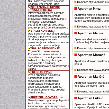
Nisu najvažnija velika novčana
Domena: http://appkiko.a
ulaganja, već znanje i ideje.
ISTRAŽIVANJE NOVOG
Apartman Knez
TRŽIŠTA I PRILIKA
Istraživanja tržišta za potrebe:
Apartman Knez je smješten u 
segmentacije tržišta (image
udaljena 50m od mora i od gl
proizvoda i marke, poznavanje i
svojim parking mjestom, veli
korištenje, zadovoljstvo
potrošača), razvoja proizvoda,
Domena: http://www.ap-k
prodaje, promidžbene kampanje...
STALNI KORISNICI
Apartman Marina
Upis korisnika (tgovačkog društva
ili obrta) u poslovnu bazu podataka
i kreiranje napredne web
Apartman Marina se nalazi u 
prezentacije na našem sustavu sa
i Vašu obitelj. Dođite i posjetit
mogućnošću predstavljanja.
Domena: http://www.apartm
TRG. POSREDOVANJE
Trgovačkim posredovanjem
Poslovni forum nastoji naći i
Apartman Morović
dovesti u vezu s nalogodavcem
tvrtku ili osobu, koja bi s njim
Apartman Morović prostrani je
pregovarala o sklapanju
ponudi.
određenog ugovora za proizvode ili
usluge.
Domena: http://www.apar
PRESS CLIPPING
Press clipping je selektivno i
Apartman Maričić
kontinuirano praćenje,
razvrstavanje i spremanje
Apartman nasuprot staroga gr
informacija iz medija prema
turističke ponude u Rabu.
unaprijed zadanim kriterijima.
Praćenje konkurencije, pregled
Domena: http://www.rab-i
vijesti, medija...
PRIMJERI UGOVORA
Apartman Lukšić
Gotovi primjeri ugovora prilagođeni
konkretnim potrebama;
Apartman obitelji Lukšić nala
kupoprodajni ugovori, ugovori o
udaljen od Opatije i zadržao 