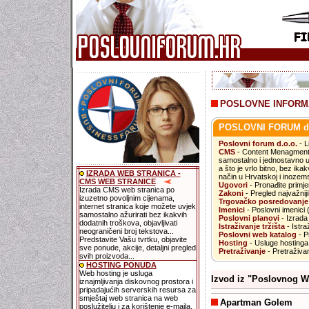
POSLOVNE INFORMA
POSLOVNI FORUM d.
.
Poslovni forum d.o.o.
- L
CMS
- Content Menagment
samostalno i jednostavno un
a što je vrlo bitno, bez ik
IZRADA WEB STRANICA -
način u Hrvatskoj i inozem
CMS WEB STRANICE
Ugovori
- Pronađite primje
Izrada CMS web stranica po
Zakoni
- Pregled najvažniji
izuzetno povoljnim cijenama,
Trgovačko posredovanje
internet stranica koje možete uvjek
Imenici
- Poslovni imenici
samostalno ažurirati bez ikakvih
Poslovni planovi
- Izrada 
dodatnih troškova, objavljivati
Istraživanje tržišta
- Istra
neograničeni broj tekstova...
Poslovni web katalog
- Pr
Predstavite Vašu tvrtku, objavite
Hosting
- Usluge hostinga 
sve ponude, akcije, detaljni pregled
Pretraživanje
- Pretraživan
svih proizvoda...
HOSTING PONUDA
Web hosting je usluga
Izvod iz "Poslovnog W
iznajmljivanja diskovnog prostora i
pripadajućih serverskih resursa za
smještaj web stranica na web
Apartman Golem
poslužitelju i za korištenje e-maila.