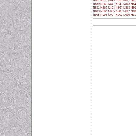
N817
N818
N819
N820
N821
N82
N839
N840
N841
N842
N843
N84
N861
N862
N863
N864
N865
N86
N883
N884
N885
N886
N887
N88
N905
N906
N907
N908
N909
N91