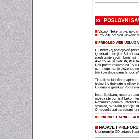
POSLOVNI SA
Važno: Neke tvrtke, iako im
Proučite pregled i linkove d
PREGLED WEB USLUGA 
U Hrvatskoj postoji već prek
ignorirati tu brojku. Biti prisu
predstavite svojim korisnicim
Ako to ne učinite Vi, Vaši 
Dok putem reklame na TV-u il
uz mnogo manje uloženog novca
bilo koje doba dana ili noći, 
Tiskali ste klasične papirnate
jedino što dobivate je njihov
U čemu je greška? Pogrešna bo
Imate li pekaru, restoran, au
možda ste pomislili kako Inter
Razmislite ponovo. Internet n
stranice, svakako postoje i on
Omogućite zainteresiranima d
LINK NA STRANICE SA 
NAJAVE I PREPOR
U pripremi je CD izdanje Kat