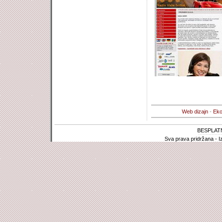
Web dizajn
-
Eko
BESPLAT
Sva prava pridržana - I