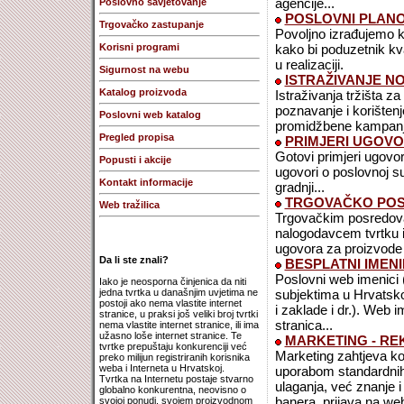
agencije...
Poslovno savjetovanje
POSLOVNI PLANOV
Trgovačko zastupanje
Povoljno izrađujemo kv
Korisni programi
kako bi poduzetnik kva
u realizaciji.
Sigurnost na webu
ISTRAŽIVANJE NO
Katalog proizvoda
Istraživanja tržišta z
poznavanje i korištenj
Poslovni web katalog
promidžbene kampanje
Pregled propisa
PRIMJERI UGOV
Gotovi primjeri ugovo
Popusti i akcije
ugovori o poslovnoj su
Kontakt informacije
gradnji...
TRGOVAČKO POS
Web tražilica
Trgovačkim posredovan
nalogodavcem tvrtku i
ugovora za proizvode i
Da li ste znali?
BESPLATNI IMENI
Poslovni web imenici 
Iako je neosporna činjenica da niti
jedna tvrtka u današnjim uvjetima ne
subjektima u Hrvatskoj
postoji ako nema vlastite internet
i zaklade i dr.). Web 
stranice, u praksi još veliki broj tvrtki
stranica...
nema vlastite internet stranice, ili ima
užasno loše internet stranice. Te
MARKETING - RE
tvrtke prepuštaju konkurenciji već
Marketing zahtjeva kont
preko milijun registriranih korisnika
weba i Interneta u Hrvatskoj.
uporabom standardnih 
Tvrtka na Internetu postaje stvarno
ulaganja, već znanje i 
globalno konkurentna, neovisno o
banera, prijava na web 
svojoj ponudi, svojem proizvodnom