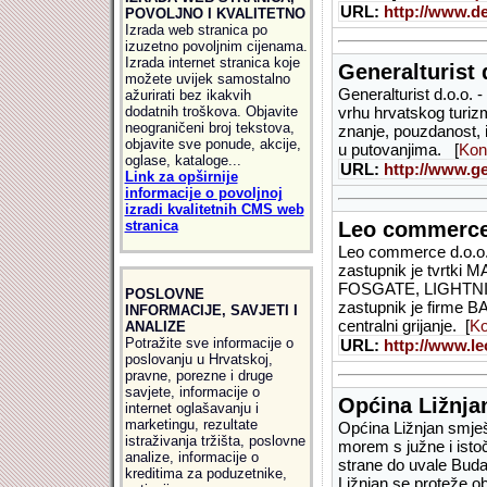
URL:
http://www.del
POVOLJNO I KVALITETNO
Izrada web stranica po
izuzetno povoljnim cijenama.
Izrada internet stranica koje
Generalturist 
možete uvijek samostalno
Generalturist d.o.o. 
ažurirati bez ikakvih
dodatnih troškova. Objavite
vrhu hrvatskog turiz
neograničeni broj tekstova,
znanje, pouzdanost, i
objavite sve ponude, akcije,
u putovanjima. [
Kon
oglase, kataloge...
URL:
http://www.ge
Link za opširnije
informacije o povoljnoj
izradi kvalitetnih CMS web
stranica
Leo commerce
Leo commerce d.o.o. 
zastupnik je tvr
FOSGATE, LIGHTNI
POSLOVNE
zastupnik je firme
INFORMACIJE, SAVJETI I
centralni grijanje. [
Ko
ANALIZE
Potražite sve informacije o
URL:
http://www.l
poslovanju u Hrvatskoj,
pravne, porezne i druge
savjete, informacije o
Općina Ližnja
internet oglašavanju i
marketingu, rezultate
Općina Ližnjan smješ
istraživanja tržišta, poslovne
morem s južne i ist
analize, informacije o
strane do uvale Buda
kreditima za poduzetnike,
Ližnjan se proteže o