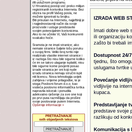
i/ili uslužnom programu.
U Hrvatskoj postoji već preko milijun
registriranih korisnika Interneta. Bez
obzira na profil Vašeg posla, ne
možete ignorirati tu brojku.
IZRADA WEB S
Biti prisutan na Internetu, najjeftiniji je
i najjednostavniji način da svoje
proizvode i usluge predstavite
Imati dobre web s
svojim potencijalnim korisnicima.
Ako to ne učinite Vi, Vaši konkurenti
ili organizaciju k
svakako hoće.
zašto bi trebali i
Sramota je ne imati stranice; ako
nemate stranice šaljete lošu poruku
o svojoj firmi. Veliki broj tvrtki nije
Dostupnost 24/7
realiziralo vlastite internet stranice i
iz razloga što nisu bile sigurne koliko
tjednu, što omogu
će im se takvo ulaganje isplatiti; nisu
bile sigurne kome povjeriti posao
uslugama tvrtke u
izrade stranica jer oni koji nude
izradu stranica nemaju stručni ispit
niti licencu. Nova tehnologija uvijek
Povećanje vidlji
zahtjeva i vrijeme prilagodbe, te je
stoga Poslovni forum d.o.o. kao
vidljivije na inte
vodeća poslovno informatička tvrtka
napravila iskorak i ponudila
kupaca.
adekvatno rješenje za sve one koji
po prvi puta razmišljaju da prošire
svoje poslovanje putem Interneta.
Predstavljanje t
Opširnije informacije >
predstave svoje pr
razlikuju od konk
PRETRAŽIVANJE
svih objavljenih tekstova
Komunikacija s