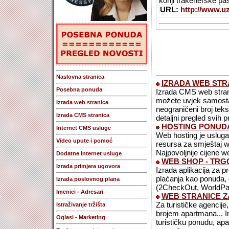
konji trakenerske pa
URL:
http://www.uz
Naslovna stranica
IZRADA WEB STR
Posebna ponuda
Izrada CMS web strani
možete uvjek samostaln
Izrada web stranica
neograničeni broj teks
Izrada CMS stranica
detaljni pregled svih p
HOSTING PONUDA
Internet CMS usluge
Web hosting je usluga 
Video upute i pomoć
resursa za smještaj we
Najpovoljnije cijene w
Dodatne Internet usluge
WEB SHOP - TRG
Izrada primjera ugovora
Izrada aplikacija za p
plaćanja kao ponuda,
Izrada poslovnog plana
(2CheckOut, WorldPa
Imenici - Adresari
WEB STRANICE Z
Za turističke agencij
Istraživanje tržišta
brojem apartmana... In
Oglasi - Marketing
turističku ponudu, apa