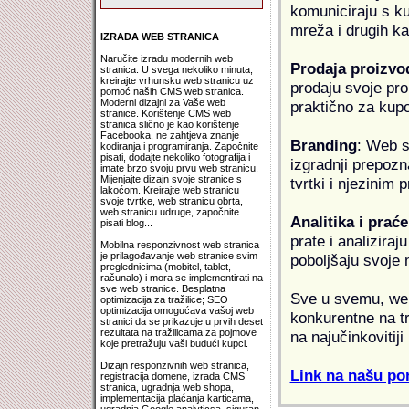
komuniciraju s k
mreža i drugih k
IZRADA WEB STRANICA
Naručite izradu modernih web
Prodaja proizvo
stranica. U svega nekoliko minuta,
kreirajte vrhunsku web stranicu uz
prodaju svoje proi
pomoć naših CMS web stranica.
Moderni dizajni za Vaše web
praktično za kup
stranice. Korištenje CMS web
stranica slično je kao korištenje
Facebooka, ne zahtjeva znanje
Branding
: Web s
kodiranja i programiranja. Započnite
pisati, dodajte nekoliko fotografija i
izgradnji prepozna
imate brzo svoju prvu web stranicu.
Mijenjajte dizajn svoje stranice s
tvrtki i njezinim
lakoćom. Kreirajte web stranicu
svoje tvrtke, web stranicu obrta,
web stranicu udruge, započnite
Analitika i praće
pisati blog...
prate i analiziraj
Mobilna responzivnost web stranica
je prilagođavanje web stranice svim
poboljšaju svoje 
preglednicima (mobitel, tablet,
računalo) i mora se implementirati na
sve web stranice. Besplatna
Sve u svemu, web 
optimizacija za tražilice; SEO
optimizacija omogućava vašoj web
konkurentne na tr
stranici da se prikazuje u prvih deset
rezultata na tražilicama za pojmove
na najučinkovitiji
koje pretražuju vaši budući kupci.
Dizajn responzivnih web stranica,
Link na našu pon
registracija domene, izrada CMS
stranica, ugradnja web shopa,
implementacija plaćanja karticama,