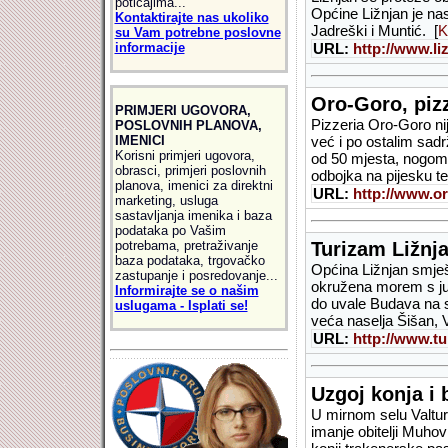
poticajima...
Općine Ližnjan je nas
Kontaktirajte nas ukoliko
Jadreški i Muntić. [
K
su Vam potrebne poslovne
informacije
URL:
http://www.li
Oro-Goro, piz
PRIMJERI UGOVORA,
Pizzeria Oro-Goro ni
POSLOVNIH PLANOVA,
IMENICI
već i po ostalim sadr
Korisni primjeri ugovora,
od 50 mjesta, nogomet
obrasci, primjeri poslovnih
odbojka na pijesku te 
planova, imenici za direktni
URL:
http://www.o
marketing, usluga
sastavljanja imenika i baza
podataka po Vašim
potrebama, pretraživanje
Turizam Ližnj
baza podataka, trgovačko
Općina Ližnjan smješ
zastupanje i posredovanje...
okružena morem s juž
Informirajte se o našim
do uvale Budava na sj
uslugama - Isplati se!
veća naselja Šišan, V
URL:
http://www.tu
Uzgoj konja i 
U mirnom selu Valtur
imanje obitelji Muhov