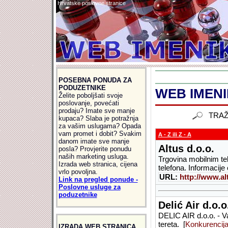
Hrvatske poslovne stranice
POSEBNA PONUDA ZA
PODUZETNIKE
WEB IMENIK
Želite poboljšati svoje
poslovanje, povećati
prodaju? Imate sve manje
TRAŽ
kupaca? Slaba je potražnja
za vašim uslugama? Opada
vam promet i dobit? Svakim
A - Z ili Z - A
danom imate sve manje
Altus d.o.o.
posla? Provjerite ponudu
naših marketing usluga.
Trgovina mobilnim te
Izrada web stranica, cijena
telefona. Informacije o
vrlo povoljna.
URL:
http://www.al
Link na pregled ponude -
Poslovne usluge za
poduzetnike
Delić Air d.o.o
DELIC AIR d.o.o. - Va
tereta. [
Konkurencij
IZRADA WEB STRANICA,