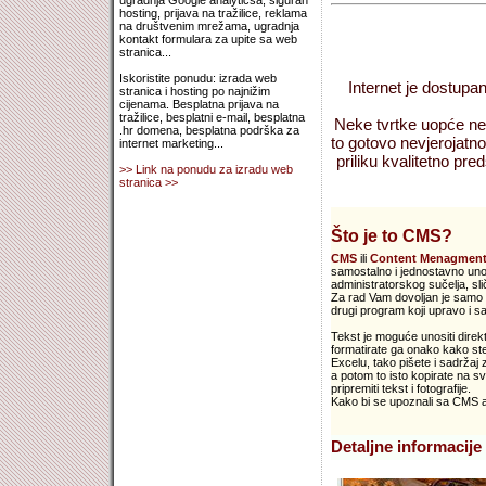
ugradnja Google analyticsa, siguran
hosting, prijava na tražilice, reklama
na društvenim mrežama, ugradnja
kontakt formulara za upite sa web
stranica...
Iskoristite ponudu: izrada web
Internet je dostupan
stranica i hosting po najnižim
cijenama. Besplatna prijava na
tražilice, besplatni e-mail, besplatna
Neke tvrtke uopće nem
.hr domena, besplatna podrška za
to gotovo nevjerojatno
internet marketing...
priliku kvalitetno preds
>> Link na ponudu za izradu web
stranica >>
Što je to CMS?
CMS
ili
Content Menagment
samostalno i jednostavno unosi
administratorskog sučelja, s
Za rad Vam dovoljan je samo V
drugi program koji upravo i sa
Tekst je moguće unositi direkt
formatirate ga onako kako ste
Excelu, tako pišete i sadržaj
a potom to isto kopirate na sv
pripremiti tekst i fotografije.
Kako bi se upoznali sa CMS apl
Detaljne informacije 