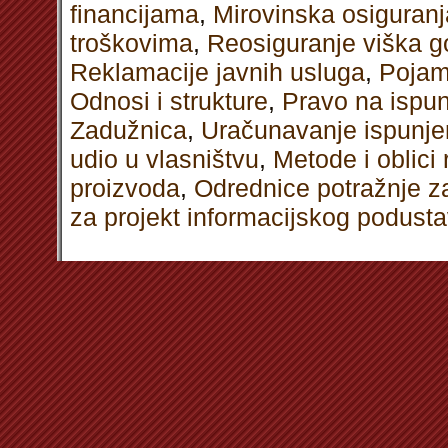
financijama
,
Mirovinska osiguranj
troškovima
,
Reosiguranje viška go
Reklamacije javnih usluga
,
Pojam
Odnosi i strukture
,
Pravo na ispun
Zadužnica
,
Uračunavanje ispunje
udio u vlasništvu
,
Metode i oblici
proizvoda
,
Odrednice potražnje 
za projekt informacijskog podust