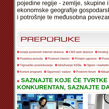
pojedine regije - zemlje, skupine i
ekonomske geografije gospodarski
i potrošnje te međusobna povezan
Izrada poslovnih internet stranica
CMS web stranice
Hosting
Posebna ponuda
Poslovni imenici
Primjeri ugovora
Poslo
Trgovačko posredovanje
Istraživanje tržišta
Oglasi i marketi
Korisni programi
Sigurnost i nadzor
Poslovni forum
Aktua
SAZNAJTE KOJE ĆE TVRTKE 
KONKURENTAN, SAZNAJTE DA 