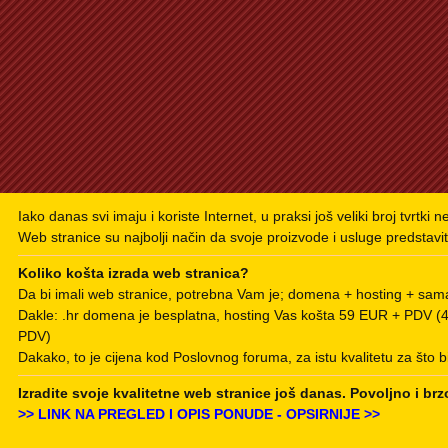
Iako danas svi imaju i koriste Internet, u praksi još veliki broj tvrtki 
Web stranice su najbolji način da svoje proizvode i usluge predstavit
Koliko košta izrada web stranica?
Da bi imali web stranice, potrebna Vam je; domena + hosting + sama
Dakle: .hr domena je besplatna, hosting Vas košta 59 EUR + PDV 
PDV)
Dakako, to je cijena kod Poslovnog foruma, za istu kvalitetu za što b
Izradite svoje kvalitetne web stranice još danas. Povoljno i brz
>> LINK NA PREGLED I OPIS PONUDE - OPSIRNIJE >>