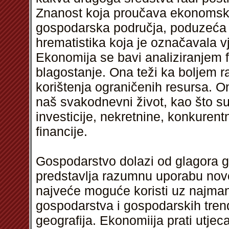
Znanost koja proučava ekonomske 
gospodarska područja, poduzeća i
hrematistika koja je označavala v
Ekonomija se bavi analiziranjem fa
blagostanje. Ona teži ka boljem ra
korištenja ograničenih resursa. O
naš svakodnevni život, kao što su
investicije, nekretnine, konkuren
financije.
Gospodarstvo dolazi od glagora g
predstavlja razumnu uporabu novc
najveće moguće koristi uz najma
gospodarstva i gospodarskih tre
geografija. Ekonomiija prati utje