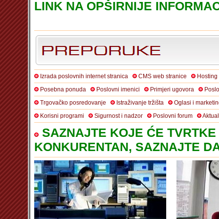
LINK NA OPŠIRNIJE INFORMACI
Izrada poslovnih internet stranica
CMS web stranice
Hosting
Posebna ponuda
Poslovni imenici
Primjeri ugovora
Poslo
Trgovačko posredovanje
Istraživanje tržišta
Oglasi i marketi
Korisni programi
Sigurnost i nadzor
Poslovni forum
Aktua
SAZNAJTE KOJE ĆE TVRTKE 
KONKURENTAN, SAZNAJTE DA 