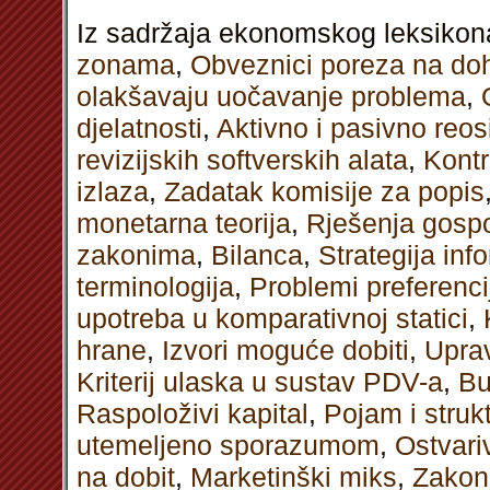
Iz sadržaja ekonomskog leksikon
zonama
,
Obveznici poreza na do
olakšavaju uočavanje problema
,
djelatnosti
,
Aktivno i pasivno reos
revizijskih softverskih alata
,
Kontr
izlaza
,
Zadatak komisije za popis
monetarna teorija
,
Rješenja gosp
zakonima
,
Bilanca
,
Strategija inf
terminologija
,
Problemi preferenci
upotreba u komparativnoj statici
,
hrane
,
Izvori moguće dobiti
,
Uprav
Kriterij ulaska u sustav PDV-a
,
Bu
Raspoloživi kapital
,
Pojam i struk
utemeljeno sporazumom
,
Ostvari
na dobit
,
Marketinški miks
,
Zakon