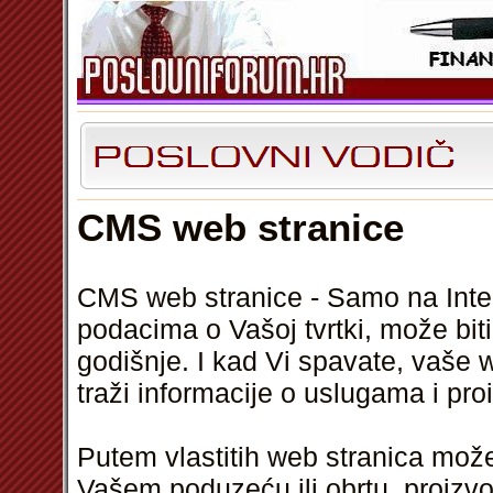
CMS web stranice
CMS web stranice - Samo na Inte
podacima o Vašoj tvrtki, može bi
godišnje. I kad Vi spavate, vaše 
traži informacije o uslugama i pr
Putem vlastitih web stranica možet
Vašem poduzeću ili obrtu, proizv