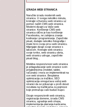
IZRADA WEB STRANICA
Naručite izradu modernih web
stranica. U svega nekoliko minuta,
kreirajte vrhunsku web stranicu uz
pomoć naših CMS web stranica.
Moderni dizajni za Vaše web
stranice. Korištenje CMS web
stranica slično je kao korištenje
Facebooka, ne zahtjeva znanje
kodiranja i programiranja. Započnite
pisati, dodajte nekoliko fotografija i
imate brzo svoju prvu web stranicu.
Mijenjajte dizajn svoje stranice s
lakoćom. Kreirajte web stranicu
svoje tvrtke, web stranicu obrta,
web stranicu udruge, započnite
pisati blog...
Mobilna responzivnost web stranica
je prilagođavanje web stranice svim
preglednicima (mobitel, tablet,
računalo) i mora se implementirati na
sve web stranice. Besplatna
optimizacija za tražilice; SEO
optimizacija omogućava vašoj web
stranici da se prikazuje u prvih deset
rezultata na tražilicama za pojmove
koje pretražuju vaši budući kupci.
Dizajn responzivnih web stranica,
registracija domene, izrada CMS
stranica, ugradnja web shopa,
implementacija plaćanja karticama,