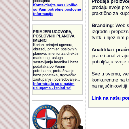
Prodaja proizvo
poticajima...
Kontaktirajte nas ukoliko
prodaju svoje proi
su Vam potrebne poslovne
praktično za kup
informacije
Branding
: Web s
izgradnji prepozna
PRIMJERI UGOVORA,
POSLOVNIH PLANOVA,
tvrtki i njezinim
IMENICI
Korisni primjeri ugovora,
Analitika i praće
obrasci, primjeri poslovnih
planova, imenici za direktni
prate i analiziraj
marketing, usluga
poboljšaju svoje 
sastavljanja imenika i baza
podataka po Vašim
potrebama, pretraživanje
Sve u svemu, web 
baza podataka, trgovačko
konkurentne na tr
zastupanje i posredovanje...
Informirajte se o našim
na najučinkovitiji
uslugama - Isplati se!
Link na našu pon