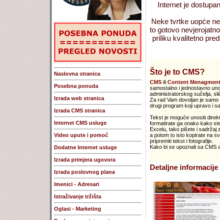
Internet je dostupan
Neke tvrtke uopće nem
to gotovo nevjerojatno
priliku kvalitetno preds
Što je to CMS?
Naslovna stranica
CMS
ili
Content Menagment
Posebna ponuda
samostalno i jednostavno unosi
administratorskog sučelja, s
Izrada web stranica
Za rad Vam dovoljan je samo V
drugi program koji upravo i sa
Izrada CMS stranica
Tekst je moguće unositi direkt
Internet CMS usluge
formatirate ga onako kako ste
Excelu, tako pišete i sadržaj
Video upute i pomoć
a potom to isto kopirate na sv
pripremiti tekst i fotografije.
Kako bi se upoznali sa CMS apl
Dodatne Internet usluge
Izrada primjera ugovora
Detaljne informacije 
Izrada poslovnog plana
Imenici - Adresari
Istraživanje tržišta
Oglasi - Marketing