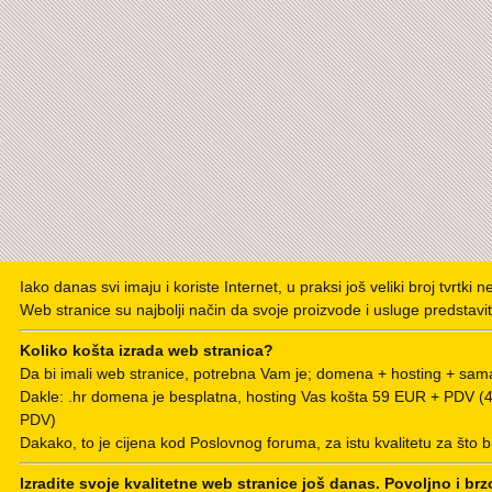
Iako danas svi imaju i koriste Internet, u praksi još veliki broj tvrtki 
Web stranice su najbolji način da svoje proizvode i usluge predstavit
Koliko košta izrada web stranica?
Da bi imali web stranice, potrebna Vam je; domena + hosting + sama
Dakle: .hr domena je besplatna, hosting Vas košta 59 EUR + PDV 
PDV)
Dakako, to je cijena kod Poslovnog foruma, za istu kvalitetu za što b
Izradite svoje kvalitetne web stranice još danas. Povoljno i brz
POSEBNA PONUDA ZA PODUZETNIKE