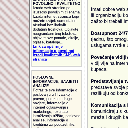
POVOLJNO I KVALITETNO
Izrada web stranica po
Imati dobre web s
izuzetno povoljnim cijenama.
ili organizaciju k
Izrada internet stranica koje
zašto bi trebali i
možete uvijek samostalno
ažurirati bez ikakvih
dodatnih troškova. Objavite
Dostupnost 24/7
neograničeni broj tekstova,
objavite sve ponude, akcije,
tjednu, što omogu
oglase, kataloge...
uslugama tvrtke u
Link za opširnije
informacije o povoljnoj
izradi kvalitetnih CMS web
Povećanje vidlji
stranica
vidljivije na inte
kupaca.
POSLOVNE
Predstavljanje t
INFORMACIJE, SAVJETI I
ANALIZE
predstave svoje pr
Potražite sve informacije o
razlikuju od konk
poslovanju u Hrvatskoj,
pravne, porezne i druge
savjete, informacije o
Komunikacija s
internet oglašavanju i
komuniciraju s k
marketingu, rezultate
istraživanja tržišta, poslovne
mreža i drugih k
analize, informacije o
kreditima za poduzetnike,