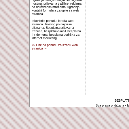
ugradnja Google analyticsa, siguran
hosting, prijava na tražilice, reklama
na društvenim mrežama, ugradnja
kontakt formulara za upite sa web
stranica...
Iskoristite ponudu: izrada web
stranica i hosting po najnižim
cijenama. Besplatna prijava na
tražilice, besplatni e-mail, besplatna
.hr domena, besplatna podrška za
internet marketing...
>> Link na ponudu za izradu web
stranica >>
BESPLAT
Sva prava pridržana - I