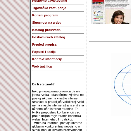
Poslovno savjetovanje
Trgovačko zastupanje
Korisni programi
Sigurnost na webu
Katalog proizvoda
Poslovni web katalog
Pregled propisa
Popusti i akcije
Kontakt informacije
Web tražilica
Da li ste znali?
Iako je neosporna činjenica da niti
jedna tvrtka u današnjim uvjetima ne
postoji ako nema vlastite internet
stranice, u praksi još veliki broj tvrtki
nema vlastite internet stranice, ili ima
užasno loše internet stranice. Te
tvrtke prepuštaju konkurenciji već
preko milijun registriranih korisnika
weba i Interneta u Hrvatskoj.
Tvrtka na Internetu postaje stvarno
globalno konkurentna, neovisno o
svojoj ponudi, svojem proizvodnom