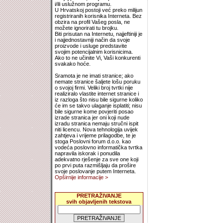
i/ili uslužnom programu.
U Hrvatskoj postoji već preko milijun
registriranih korisnika Interneta. Bez
obzira na profil Vašeg posla, ne
možete ignorirati tu brojku.
Biti prisutan na Internetu, najjeftiniji je
i najjednostavniji način da svoje
proizvode i usluge predstavite
svojim potencijalnim korisnicima.
Ako to ne učinite Vi, Vaši konkurenti
svakako hoće.
Sramota je ne imati stranice; ako
nemate stranice šaljete lošu poruku
o svojoj firmi. Veliki broj tvrtki nije
realiziralo vlastite internet stranice i
iz razloga što nisu bile sigurne koliko
će im se takvo ulaganje isplatiti; nisu
bile sigurne kome povjeriti posao
izrade stranica jer oni koji nude
izradu stranica nemaju stručni ispit
niti licencu. Nova tehnologija uvijek
zahtjeva i vrijeme prilagodbe, te je
stoga Poslovni forum d.o.o. kao
vodeća poslovno informatička tvrtka
napravila iskorak i ponudila
adekvatno rješenje za sve one koji
po prvi puta razmišljaju da prošire
svoje poslovanje putem Interneta.
Opširnije informacije >
PRETRAŽIVANJE
svih objavljenih tekstova