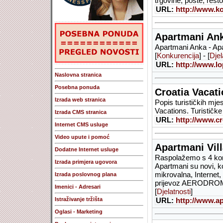
trgovine, pošte, rest
URL:
http://www.k
Apartmani An
Apartmani Anka - Apa
[
Konkurencija
] - [
Djel
URL:
http://www.l
Naslovna stranica
Posebna ponuda
Croatia Vacat
Izrada web stranica
Popis turističkih mjes
Vacations. Turističke
Izrada CMS stranica
URL:
http://www.cr
Internet CMS usluge
Video upute i pomoć
Apartmani Vil
Dodatne Internet usluge
Raspolažemo s 4 komf
Izrada primjera ugovora
Apartmani su novi, ko
mikrovalna, Internet
Izrada poslovnog plana
prijevoz AERODROM -
Imenici - Adresari
[
Djelatnosti
]
Istraživanje tržišta
URL:
http://www.ap
Oglasi - Marketing