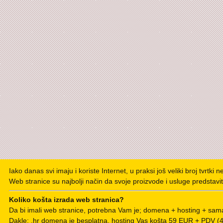
Iako danas svi imaju i koriste Internet, u praksi još veliki broj tvrtki 
Web stranice su najbolji način da svoje proizvode i usluge predstavit
Koliko košta izrada web stranica?
Da bi imali web stranice, potrebna Vam je; domena + hosting + sama
Dakle: .hr domena je besplatna, hosting Vas košta 59 EUR + PDV 