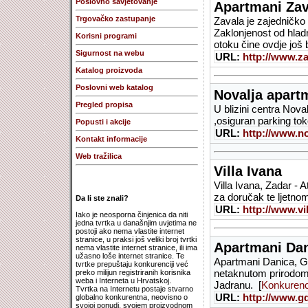
Poslovno savjetovanje
Apartmani Zav
Trgovačko zastupanje
Zavala je zajedničko
Zaklonjenost od hladn
Korisni programi
otoku čine ovdje još 
Sigurnost na webu
URL:
http://www.z
Katalog proizvoda
Poslovni web katalog
Novalja apartm
Pregled propisa
U blizini centra Nova
,osiguran parking tok
Popusti i akcije
URL:
http://www.nov
Kontakt informacije
Web tražilica
Villa Ivana
Villa Ivana, Zadar - 
za doručak te ljetno
Da li ste znali?
URL:
http://www.vi
Iako je neosporna činjenica da niti
jedna tvrtka u današnjim uvjetima ne
postoji ako nema vlastite internet
stranice, u praksi još veliki broj tvrtki
Apartmani Da
nema vlastite internet stranice, ili ima
užasno loše internet stranice. Te
Apartmani Danica, Gd
tvrtke prepuštaju konkurenciji već
netaknutom prirodom
preko milijun registriranih korisnika
weba i Interneta u Hrvatskoj.
Jadranu. [
Konkurenc
Tvrtka na Internetu postaje stvarno
URL:
http://www.g
globalno konkurentna, neovisno o
svojoj ponudi, svojem proizvodnom