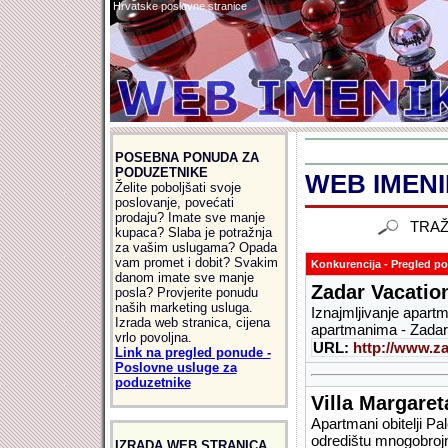
Hrvatske poslovne stranice
POSEBNA PONUDA ZA
PODUZETNIKE
WEB IMENIK
Želite poboljšati svoje
poslovanje, povećati
prodaju? Imate sve manje
TRAŽ
kupaca? Slaba je potražnja
za vašim uslugama? Opada
vam promet i dobit? Svakim
Konkurencija - Pregled po 
danom imate sve manje
Zadar Vacatio
posla? Provjerite ponudu
naših marketing usluga.
Iznajmljivanje apartm
Izrada web stranica, cijena
apartmanima - Zadar
vrlo povoljna.
URL:
http://www.za
Link na pregled ponude -
Poslovne usluge za
poduzetnike
Villa Margaret
Apartmani obitelji Pa
odredištu mnogobrojni
IZRADA WEB STRANICA,