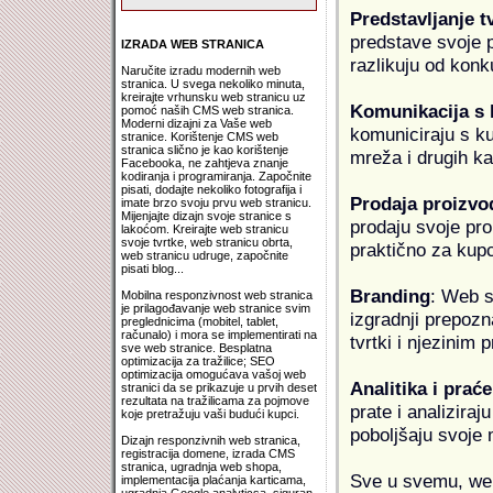
Predstavljanje t
predstave svoje pr
IZRADA WEB STRANICA
razlikuju od konk
Naručite izradu modernih web
stranica. U svega nekoliko minuta,
kreirajte vrhunsku web stranicu uz
Komunikacija s
pomoć naših CMS web stranica.
Moderni dizajni za Vaše web
komuniciraju s k
stranice. Korištenje CMS web
stranica slično je kao korištenje
mreža i drugih k
Facebooka, ne zahtjeva znanje
kodiranja i programiranja. Započnite
pisati, dodajte nekoliko fotografija i
Prodaja proizvo
imate brzo svoju prvu web stranicu.
Mijenjajte dizajn svoje stranice s
prodaju svoje proi
lakoćom. Kreirajte web stranicu
svoje tvrtke, web stranicu obrta,
praktično za kup
web stranicu udruge, započnite
pisati blog...
Branding
: Web s
Mobilna responzivnost web stranica
je prilagođavanje web stranice svim
izgradnji prepozna
preglednicima (mobitel, tablet,
računalo) i mora se implementirati na
tvrtki i njezinim
sve web stranice. Besplatna
optimizacija za tražilice; SEO
optimizacija omogućava vašoj web
Analitika i praće
stranici da se prikazuje u prvih deset
rezultata na tražilicama za pojmove
prate i analiziraj
koje pretražuju vaši budući kupci.
poboljšaju svoje 
Dizajn responzivnih web stranica,
registracija domene, izrada CMS
stranica, ugradnja web shopa,
Sve u svemu, web 
implementacija plaćanja karticama,