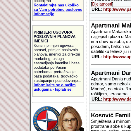
poticajima...
[
Djelatnosti
]
Kontaktirajte nas ukoliko
URL:
http://www.p
su Vam potrebne poslovne
informacije
Apartmani Ma
Apartmani Makarska 
PRIMJERI UGOVORA,
najljepših plaza u Ma
POSLOVNIH PLANOVA,
IMENICI
ima dnevnu sobu, sp
Korisni primjeri ugovora,
posuđem, balkon sa p
obrasci, primjeri poslovnih
satelitsku televiziju i
planova, imenici za direktni
URL:
http://www.a
marketing, usluga
sastavljanja imenika i baza
podataka po Vašim
potrebama, pretraživanje
Apartmani Da
baza podataka, trgovačko
Apartmani Dania nud
zastupanje i posredovanje...
odmor, samo nekolik
Informirajte se o našim
Marino), na otoku Rab
uslugama - Isplati se!
roštiljem, terasama. 
URL:
http://www.da
Kosović Fami
Smještena u mirnom p
prostrane sobe s kup