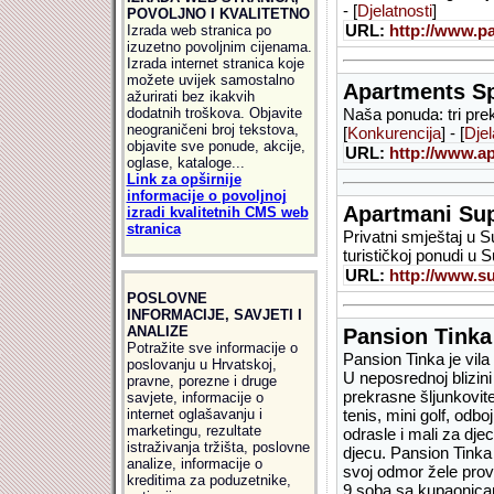
- [
Djelatnosti
]
POVOLJNO I KVALITETNO
URL:
http://www.pa
Izrada web stranica po
izuzetno povoljnim cijenama.
Izrada internet stranica koje
možete uvijek samostalno
Apartments Sp
ažurirati bez ikakvih
dodatnih troškova. Objavite
Naša ponuda: tri pre
neograničeni broj tekstova,
[
Konkurencija
] - [
Djel
objavite sve ponude, akcije,
URL:
http://www.a
oglase, kataloge...
Link za opširnije
informacije o povoljnoj
Apartmani Sup
izradi kvalitetnih CMS web
stranica
Privatni smještaj u 
turističkoj ponudi u 
URL:
http://www.su
POSLOVNE
INFORMACIJE, SAVJETI I
ANALIZE
Pansion Tinka
Potražite sve informacije o
Pansion Tinka je vil
poslovanju u Hrvatskoj,
U neposrednoj blizin
pravne, porezne i druge
prekrasne šljunkovit
savjete, informacije o
internet oglašavanju i
tenis, mini golf, od
marketingu, rezultate
odrasle i mali za dje
istraživanja tržišta, poslovne
djecu. Pansion Tinka 
analize, informacije o
svoj odmor žele prove
kreditima za poduzetnike,
9 soba sa kupaonicam