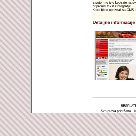
a potom to isto kopirate na sv
pripremiti tekst i fotografije.
Kako bi se upoznali sa CMS apl
Detaljne informacije 
BESPLAT
Sva prava pridržana - I