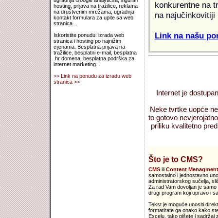
ugradnja Google analyticsa, siguran
konkurentne na tr
hosting, prijava na tražilice, reklama
na društvenim mrežama, ugradnja
na najučinkovitiji
kontakt formulara za upite sa web
stranica...
Link na našu pon
Iskoristite ponudu: izrada web
stranica i hosting po najnižim
cijenama. Besplatna prijava na
tražilice, besplatni e-mail, besplatna
.hr domena, besplatna podrška za
internet marketing...
>> Link na ponudu za izradu web
stranica >>
Internet je dostupan
Neke tvrtke uopće nem
to gotovo nevjerojatno
priliku kvalitetno preds
Što je to CMS?
CMS
ili
Content Menagment
samostalno i jednostavno unosi
administratorskog sučelja, s
Za rad Vam dovoljan je samo V
drugi program koji upravo i sa
Tekst je moguće unositi direkt
formatirate ga onako kako ste
Excelu, tako pišete i sadržaj