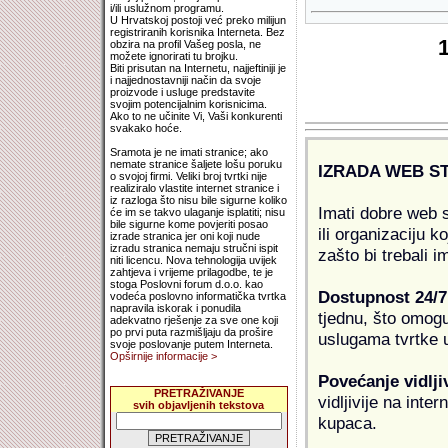
i/ili uslužnom programu.
U Hrvatskoj postoji već preko milijun
registriranih korisnika Interneta. Bez
obzira na profil Vašeg posla, ne
možete ignorirati tu brojku.
Biti prisutan na Internetu, najjeftiniji je
i najjednostavniji način da svoje
proizvode i usluge predstavite
svojim potencijalnim korisnicima.
Ako to ne učinite Vi, Vaši konkurenti
svakako hoće.
Sramota je ne imati stranice; ako
nemate stranice šaljete lošu poruku
IZRADA WEB S
o svojoj firmi. Veliki broj tvrtki nije
realiziralo vlastite internet stranice i
iz razloga što nisu bile sigurne koliko
Imati dobre web s
će im se takvo ulaganje isplatiti; nisu
bile sigurne kome povjeriti posao
ili organizaciju k
izrade stranica jer oni koji nude
izradu stranica nemaju stručni ispit
zašto bi trebali i
niti licencu. Nova tehnologija uvijek
zahtjeva i vrijeme prilagodbe, te je
stoga Poslovni forum d.o.o. kao
Dostupnost 24/7
vodeća poslovno informatička tvrtka
napravila iskorak i ponudila
tjednu, što omogu
adekvatno rješenje za sve one koji
po prvi puta razmišljaju da prošire
uslugama tvrtke u
svoje poslovanje putem Interneta.
Opširnije informacije >
Povećanje vidlji
PRETRAŽIVANJE
vidljivije na inte
svih objavljenih tekstova
kupaca.