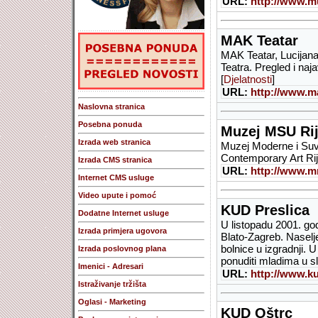
URL:
http://www.mu
MAK Teatar
MAK Teatar, Lucijana
Teatra. Pregled i naj
[
Djelatnosti
]
URL:
http://www.ma
Naslovna stranica
Posebna ponuda
Muzej MSU Ri
Izrada web stranica
Muzej Moderne i Suv
Contemporary Art Ri
Izrada CMS stranica
URL:
http://www.m
Internet CMS usluge
Video upute i pomoć
KUD Preslica
Dodatne Internet usluge
U listopadu 2001. go
Izrada primjera ugovora
Blato-Zagreb. Naselj
bolnice u izgradnji. U
Izrada poslovnog plana
ponuditi mladima u s
Imenici - Adresari
URL:
http://www.ku
Istraživanje tržišta
Oglasi - Marketing
KUD Oštrc