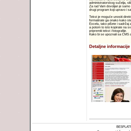
administratorskog sučelja, s
Za rad Vam dovoljan je samo V
drugi program koji upravo i sa
Tekst je moguće unositi direkt
formatirate ga onako kako ste
Excelu, tako pišete i sadržaj
a potom to isto kopirate na sv
pripremiti tekst i fotografije.
Kako bi se upoznali sa CMS apl
Detaljne informacije 
BESPLAT