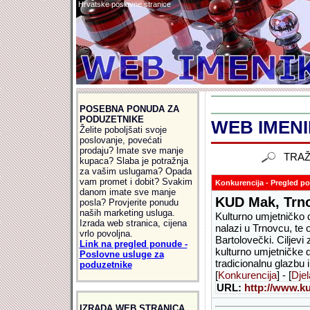
Hrvatske poslovne stranice
POSEBNA PONUDA ZA
PODUZETNIKE
WEB IMENIK
Želite poboljšati svoje
poslovanje, povećati
prodaju? Imate sve manje
TRAŽ
kupaca? Slaba je potražnja
za vašim uslugama? Opada
vam promet i dobit? Svakim
Konkurencija - Pregled po 
danom imate sve manje
KUD Mak, Trn
posla? Provjerite ponudu
naših marketing usluga.
Kulturno umjetničko
Izrada web stranica, cijena
nalazi u Trnovcu, te
vrlo povoljna.
Bartolovečki. Ciljev
Link na pregled ponude -
kulturno umjetničke dj
Poslovne usluge za
tradicionalnu glazbu 
poduzetnike
[
Konkurencija
] - [
Djel
URL:
http://www.k
IZRADA WEB STRANICA,