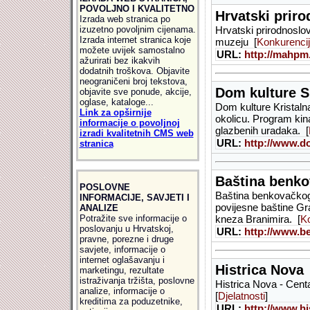
POVOLJNO I KVALITETNO
Hrvatski prir
Izrada web stranica po
izuzetno povoljnim cijenama.
Hrvatski prirodnoslo
Izrada internet stranica koje
muzeju [
Konkurenci
možete uvijek samostalno
URL:
http://mahpm
ažurirati bez ikakvih
dodatnih troškova. Objavite
neograničeni broj tekstova,
Dom kulture S
objavite sve ponude, akcije,
oglase, kataloge...
Dom kulture Kristalna
Link za opširnije
okolicu. Program kina
informacije o povoljnoj
glazbenih uradaka. [
izradi kvalitetnih CMS web
URL:
http://www.d
stranica
Baština benko
POSLOVNE
Baština benkovačkog 
INFORMACIJE, SAVJETI I
povijesne baštine Gr
ANALIZE
Potražite sve informacije o
kneza Branimira. [
Ko
poslovanju u Hrvatskoj,
URL:
http://www.b
pravne, porezne i druge
savjete, informacije o
internet oglašavanju i
Histrica Nova
marketingu, rezultate
istraživanja tržišta, poslovne
Histrica Nova - Centar 
analize, informacije o
[
Djelatnosti
]
kreditima za poduzetnike,
URL:
http://www.h