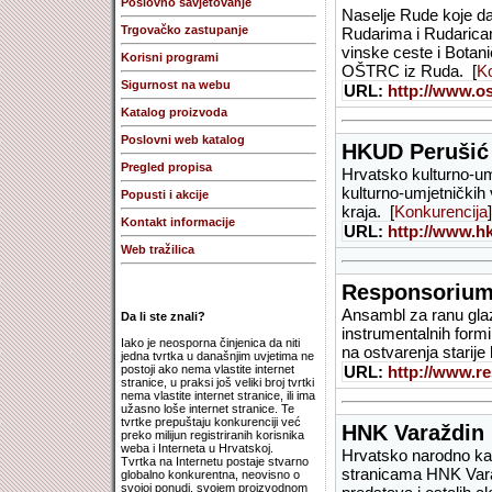
Poslovno savjetovanje
Naselje Rude koje d
Trgovačko zastupanje
Rudarima i Rudaricam
vinske ceste i Botani
Korisni programi
OŠTRC iz Ruda. [
Ko
Sigurnost na webu
URL:
http://www.os
Katalog proizvoda
Poslovni web katalog
HKUD Perušić
Pregled propisa
Hrvatsko kulturno-um
kulturno-umjetničkih 
Popusti i akcije
kraja. [
Konkurencija
]
Kontakt informacije
URL:
http://www.hk
Web tražilica
Responsoriu
Ansambl za ranu glaz
Da li ste znali?
instrumentalnih form
Iako je neosporna činjenica da niti
na ostvarenja starije
jedna tvrtka u današnjim uvjetima ne
postoji ako nema vlastite internet
URL:
http://www.r
stranice, u praksi još veliki broj tvrtki
nema vlastite internet stranice, ili ima
užasno loše internet stranice. Te
tvrtke prepuštaju konkurenciji već
HNK Varaždin
preko milijun registriranih korisnika
weba i Interneta u Hrvatskoj.
Hrvatsko narodno kaz
Tvrtka na Internetu postaje stvarno
stranicama HNK Varaž
globalno konkurentna, neovisno o
svojoj ponudi, svojem proizvodnom