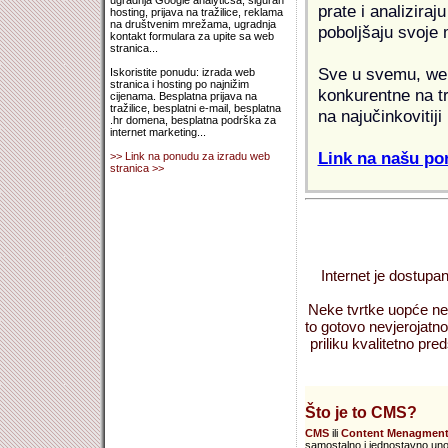
ugradnja Google analyticsa, siguran
prate i analiziraj
hosting, prijava na tražilice, reklama
na društvenim mrežama, ugradnja
poboljšaju svoje 
kontakt formulara za upite sa web
stranica...
Sve u svemu, web 
Iskoristite ponudu: izrada web
stranica i hosting po najnižim
konkurentne na tr
cijenama. Besplatna prijava na
tražilice, besplatni e-mail, besplatna
na najučinkovitiji
.hr domena, besplatna podrška za
internet marketing...
Link na našu pon
>> Link na ponudu za izradu web
stranica >>
Internet je dostupan
Neke tvrtke uopće nem
to gotovo nevjerojatno
priliku kvalitetno preds
Što je to CMS?
CMS
ili
Content Menagment
samostalno i jednostavno unosi