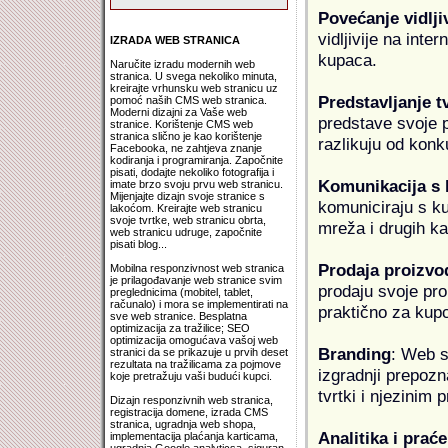
Povećanje vidlji
vidljivije na inte
IZRADA WEB STRANICA
kupaca.
Naručite izradu modernih web
stranica. U svega nekoliko minuta,
kreirajte vrhunsku web stranicu uz
Predstavljanje t
pomoć naših CMS web stranica.
Moderni dizajni za Vaše web
predstave svoje pr
stranice. Korištenje CMS web
stranica slično je kao korištenje
razlikuju od konk
Facebooka, ne zahtjeva znanje
kodiranja i programiranja. Započnite
pisati, dodajte nekoliko fotografija i
Komunikacija s
imate brzo svoju prvu web stranicu.
Mijenjajte dizajn svoje stranice s
komuniciraju s k
lakoćom. Kreirajte web stranicu
svoje tvrtke, web stranicu obrta,
mreža i drugih k
web stranicu udruge, započnite
pisati blog...
Prodaja proizvo
Mobilna responzivnost web stranica
je prilagođavanje web stranice svim
prodaju svoje proi
preglednicima (mobitel, tablet,
računalo) i mora se implementirati na
praktično za kup
sve web stranice. Besplatna
optimizacija za tražilice; SEO
optimizacija omogućava vašoj web
Branding
: Web s
stranici da se prikazuje u prvih deset
rezultata na tražilicama za pojmove
izgradnji prepozna
koje pretražuju vaši budući kupci.
tvrtki i njezinim
Dizajn responzivnih web stranica,
registracija domene, izrada CMS
stranica, ugradnja web shopa,
Analitika i praće
implementacija plaćanja karticama,