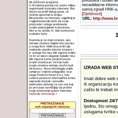
predstava i ostalih ak
i/ili uslužnom programu.
nezaobilazne informa
U Hrvatskoj postoji već preko milijun
registriranih korisnika Interneta. Bez
samoj zgradi HNK-a, 
obzira na profil Vašeg posla, ne
[
Djelatnosti
]
možete ignorirati tu brojku.
URL:
http://www.h
Biti prisutan na Internetu, najjeftiniji je
i najjednostavniji način da svoje
proizvode i usluge predstavite
svojim potencijalnim korisnicima.
Ako to ne učinite Vi, Vaši konkurenti
svakako hoće.
Sramota je ne imati stranice; ako
nemate stranice šaljete lošu poruku
o svojoj firmi. Veliki broj tvrtki nije
realiziralo vlastite internet stranice i
iz razloga što nisu bile sigurne koliko
će im se takvo ulaganje isplatiti; nisu
bile sigurne kome povjeriti posao
izrade stranica jer oni koji nude
izradu stranica nemaju stručni ispit
IZRADA WEB S
niti licencu. Nova tehnologija uvijek
zahtjeva i vrijeme prilagodbe, te je
stoga Poslovni forum d.o.o. kao
Imati dobre web s
vodeća poslovno informatička tvrtka
napravila iskorak i ponudila
ili organizaciju k
adekvatno rješenje za sve one koji
po prvi puta razmišljaju da prošire
zašto bi trebali i
svoje poslovanje putem Interneta.
Opširnije informacije >
Dostupnost 24/7
PRETRAŽIVANJE
tjednu, što omogu
svih objavljenih tekstova
uslugama tvrtke u