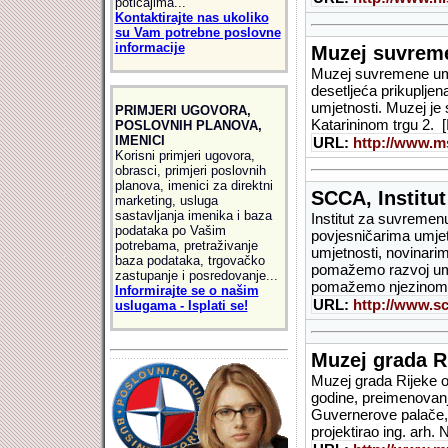
poticajima...
Kontaktirajte nas ukoliko
su Vam potrebne poslovne
informacije
Muzej suvreme
Muzej suvremene umj
desetljeća prikuplje
umjetnosti. Muzej je
PRIMJERI UGOVORA,
Katarininom trgu 2. [
POSLOVNIH PLANOVA,
IMENICI
URL:
http://www.m
Korisni primjeri ugovora,
obrasci, primjeri poslovnih
planova, imenici za direktni
SCCA, Institut
marketing, usluga
sastavljanja imenika i baza
Institut za suvremen
podataka po Vašim
povjesničarima umjet
potrebama, pretraživanje
umjetnosti, novinarim
baza podataka, trgovačko
pomažemo razvoj umj
zastupanje i posredovanje...
pomažemo njezinom 
Informirajte se o našim
URL:
http://www.sc
uslugama - Isplati se!
Muzej grada R
Muzej grada Rijeke 
godine, preimenovanj
Guvernerove palače, 
projektirao ing. arh.