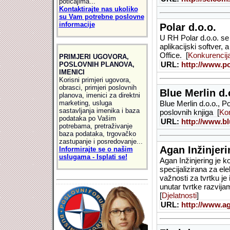
poticajima...
Kontaktirajte nas ukoliko
su Vam potrebne poslovne
informacije
Polar d.o.o.
U RH Polar d.o.o. se 
aplikacijski softver
Office. [
Konkurencij
PRIMJERI UGOVORA,
URL:
http://www.po
POSLOVNIH PLANOVA,
IMENICI
Korisni primjeri ugovora,
obrasci, primjeri poslovnih
Blue Merlin d.
planova, imenici za direktni
marketing, usluga
Blue Merlin d.o.o., P
sastavljanja imenika i baza
poslovnih knjiga [
Kon
podataka po Vašim
URL:
http://www.bl
potrebama, pretraživanje
baza podataka, trgovačko
zastupanje i posredovanje...
Agan Inžinjeri
Informirajte se o našim
uslugama - Isplati se!
Agan Inžinjering je k
specijalizirana za ele
važnosti za tvrtku je
unutar tvrtke razvija
[
Djelatnosti
]
URL:
http://www.a