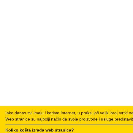
Iako danas svi imaju i koriste Internet, u praksi još veliki broj tvrtki 
Web stranice su najbolji način da svoje proizvode i usluge predstavit
Koliko košta izrada web stranica?