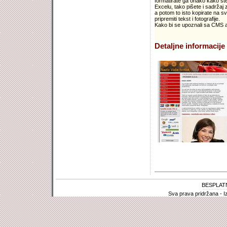
formatirate ga onako kako ste
Excelu, tako pišete i sadržaj
a potom to isto kopirate na sv
pripremiti tekst i fotografije.
Kako bi se upoznali sa CMS apl
Detaljne informacije 
BESPLAT
Sva prava pridržana - I