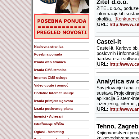
Zitel d.o.o.
ZITEL d.o.o., poduzeć
informacijskih sustav
okoliša. [
Konkurenci
URL:
http://www.zit
Castel-it
Naslovna stranica
Castel-it, Karlovo b
poslovnih i informaci
Posebna ponuda
hardware-a i softwar
Izrada web stranica
URL:
http://www.cas
Izrada CMS stranica
Internet CMS usluge
Analytica sw d
Video upute i pomoć
Savjetovanje i analiz
sustava Projektiranje
Dodatne Internet usluge
aplikacija Sistem-int
Izrada primjera ugovora
inženjering, internet,
URL:
http://www.an
Izrada poslovnog plana
Imenici - Adresari
Istraživanje tržišta
Tehno, Zagreb
Oglasi - Marketing
Knjigovodstveni prog
knjigovodstvene servi