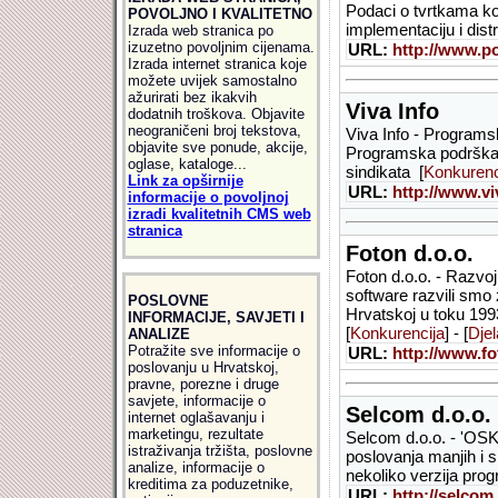
Podaci o tvrtkama koje
POVOLJNO I KVALITETNO
implementaciju i distri
Izrada web stranica po
izuzetno povoljnim cijenama.
URL:
http://www.p
Izrada internet stranica koje
možete uvijek samostalno
ažurirati bez ikakvih
Viva Info
dodatnih troškova. Objavite
neograničeni broj tekstova,
Viva Info - Programs
objavite sve ponude, akcije,
Programska podrška 
oglase, kataloge...
sindikata [
Konkurenc
Link za opširnije
URL:
http://www.vi
informacije o povoljnoj
izradi kvalitetnih CMS web
stranica
Foton d.o.o.
Foton d.o.o. - Razvoj 
software razvili smo
POSLOVNE
Hrvatskoj u toku 199
INFORMACIJE, SAVJETI I
[
Konkurencija
] - [
Djel
ANALIZE
Potražite sve informacije o
URL:
http://www.fo
poslovanju u Hrvatskoj,
pravne, porezne i druge
savjete, informacije o
Selcom d.o.o.
internet oglašavanju i
marketingu, rezultate
Selcom d.o.o. - 'OSK
istraživanja tržišta, poslovne
poslovanja manjih i s
analize, informacije o
nekoliko verzija pro
kreditima za poduzetnike,
URL:
http://selcom