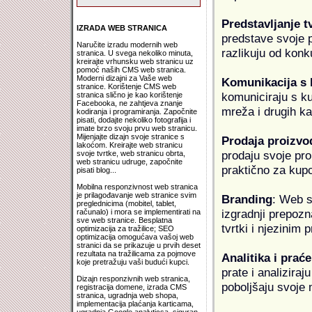
Predstavljanje t
IZRADA WEB STRANICA
predstave svoje pr
Naručite izradu modernih web
razlikuju od konk
stranica. U svega nekoliko minuta,
kreirajte vrhunsku web stranicu uz
pomoć naših CMS web stranica.
Moderni dizajni za Vaše web
Komunikacija s
stranice. Korištenje CMS web
komuniciraju s k
stranica slično je kao korištenje
Facebooka, ne zahtjeva znanje
mreža i drugih k
kodiranja i programiranja. Započnite
pisati, dodajte nekoliko fotografija i
imate brzo svoju prvu web stranicu.
Mijenjajte dizajn svoje stranice s
Prodaja proizvo
lakoćom. Kreirajte web stranicu
prodaju svoje proi
svoje tvrtke, web stranicu obrta,
web stranicu udruge, započnite
praktično za kup
pisati blog...
Mobilna responzivnost web stranica
je prilagođavanje web stranice svim
Branding
: Web s
preglednicima (mobitel, tablet,
izgradnji prepozna
računalo) i mora se implementirati na
sve web stranice. Besplatna
tvrtki i njezinim
optimizacija za tražilice; SEO
optimizacija omogućava vašoj web
stranici da se prikazuje u prvih deset
rezultata na tražilicama za pojmove
Analitika i praće
koje pretražuju vaši budući kupci.
prate i analiziraj
Dizajn responzivnih web stranica,
poboljšaju svoje 
registracija domene, izrada CMS
stranica, ugradnja web shopa,
implementacija plaćanja karticama,