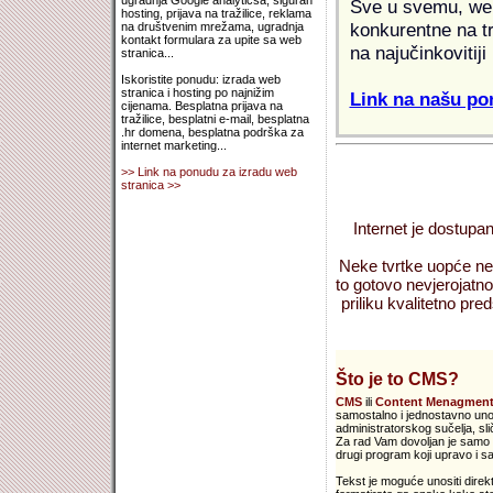
ugradnja Google analyticsa, siguran
Sve u svemu, web 
hosting, prijava na tražilice, reklama
konkurentne na tr
na društvenim mrežama, ugradnja
kontakt formulara za upite sa web
na najučinkovitiji
stranica...
Iskoristite ponudu: izrada web
stranica i hosting po najnižim
Link na našu pon
cijenama. Besplatna prijava na
tražilice, besplatni e-mail, besplatna
.hr domena, besplatna podrška za
internet marketing...
>> Link na ponudu za izradu web
stranica >>
Internet je dostupan
Neke tvrtke uopće nem
to gotovo nevjerojatno
priliku kvalitetno preds
Što je to CMS?
CMS
ili
Content Menagment
samostalno i jednostavno unosi
administratorskog sučelja, s
Za rad Vam dovoljan je samo V
drugi program koji upravo i sa
Tekst je moguće unositi direkt