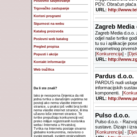
Poslovno savjetovanje
PDV. Obračun plaća i
Trgovačko zastupanje
URL:
http://www.te
Korisni programi
Sigurnost na webu
Zagreb Media 
Katalog proizvoda
Zagreb Media d.o.o. z
odjel naše tvrtke go
Poslovni web katalog
tu su i aplikacije po
Pregled propisa
nogometnog prvenstv
[
Konkurencija
] - [
Djel
Popusti i akcije
URL:
http://www.z
Kontakt informacije
Web tražilica
Pardus d.o.o.
PARDUS nudi usluge i
informacijskih sustava
Da li ste znali?
komponenti. [
Konkur
Iako je neosporna činjenica da niti
URL:
http://www.p
jedna tvrtka u današnjim uvjetima ne
postoji ako nema vlastite internet
stranice, u praksi još veliki broj tvrtki
nema vlastite internet stranice, ili ima
užasno loše internet stranice. Te
Pulso d.o.o.
tvrtke prepuštaju konkurenciji već
Pulso d.o.o. - Razvoj
preko milijun registriranih korisnika
weba i Interneta u Hrvatskoj.
sustave. Dizajn i izr
Tvrtka na Internetu postaje stvarno
[
Konkurencija
] - [
Djel
globalno konkurentna, neovisno o
svojoj ponudi, svojem proizvodnom