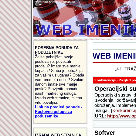
Hrvatske poslovne stranice
POSEBNA PONUDA ZA
PODUZETNIKE
WEB IMENIK
Želite poboljšati svoje
poslovanje, povećati
prodaju? Imate sve manje
TRAŽ
kupaca? Slaba je potražnja
za vašim uslugama? Opada
vam promet i dobit? Svakim
Konkurencija - Pregled po 
danom imate sve manje
Operacijski su
posla? Provjerite ponudu
naših marketing usluga.
Operacijski sustavi d
Izrada web stranica, cijena
izvođenja i održava
vrlo povoljna.
okruženja. Implement
Link na pregled ponude -
usluga. [
Konkurencij
Poslovne usluge za
URL:
http://www.o
poduzetnike
Softver
IZRADA WEB STRANICA,