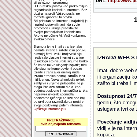
URL:
http://www.pu
i/ili uslužnom programu.
U Hrvatskoj postoji već preko milijun
registriranih korisnika Interneta. Bez
obzira na profil Vašeg posla, ne
možete ignorirati tu brojku.
Biti prisutan na Internetu, najjeftiniji je
i najjednostavniji način da svoje
proizvode i usluge predstavite
svojim potencijalnim korisnicima.
Ako to ne učinite Vi, Vaši konkurenti
svakako hoće.
Sramota je ne imati stranice; ako
nemate stranice šaljete lošu poruku
o svojoj firmi. Veliki broj tvrtki nije
IZRADA WEB S
realiziralo vlastite internet stranice i
iz razloga što nisu bile sigurne koliko
će im se takvo ulaganje isplatiti; nisu
bile sigurne kome povjeriti posao
Imati dobre web s
izrade stranica jer oni koji nude
ili organizaciju k
izradu stranica nemaju stručni ispit
niti licencu. Nova tehnologija uvijek
zašto bi trebali i
zahtjeva i vrijeme prilagodbe, te je
stoga Poslovni forum d.o.o. kao
vodeća poslovno informatička tvrtka
napravila iskorak i ponudila
Dostupnost 24/7
adekvatno rješenje za sve one koji
tjednu, što omogu
po prvi puta razmišljaju da prošire
svoje poslovanje putem Interneta.
uslugama tvrtke u
Opširnije informacije >
PRETRAŽIVANJE
Povećanje vidlji
svih objavljenih tekstova
vidljivije na inte
kupaca.