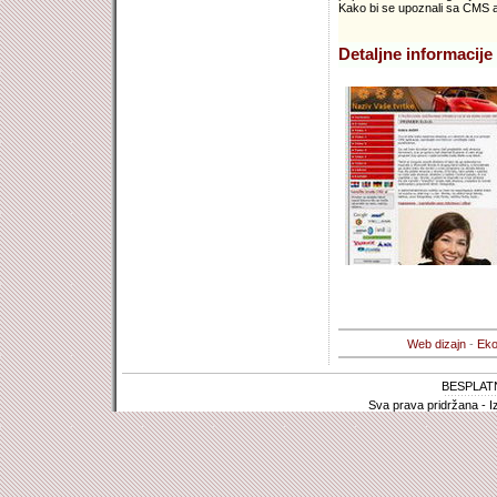
Kako bi se upoznali sa CMS apl
Detaljne informacije 
Web dizajn
-
Eko
BESPLAT
Sva prava pridržana - I