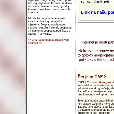
ugradnja Google analyticsa, siguran
na najučinkovitiji
hosting, prijava na tražilice, reklama
na društvenim mrežama, ugradnja
kontakt formulara za upite sa web
Link na našu pon
stranica...
Iskoristite ponudu: izrada web
stranica i hosting po najnižim
cijenama. Besplatna prijava na
tražilice, besplatni e-mail, besplatna
.hr domena, besplatna podrška za
internet marketing...
>> Link na ponudu za izradu web
Internet je dostupan
stranica >>
Neke tvrtke uopće nem
to gotovo nevjerojatno
priliku kvalitetno preds
Što je to CMS?
CMS
ili
Content Menagment
samostalno i jednostavno unosi
administratorskog sučelja, s
Za rad Vam dovoljan je samo V
drugi program koji upravo i sa
Tekst je moguće unositi direkt
formatirate ga onako kako ste
Excelu, tako pišete i sadržaj
a potom to isto kopirate na sv
pripremiti tekst i fotografije.