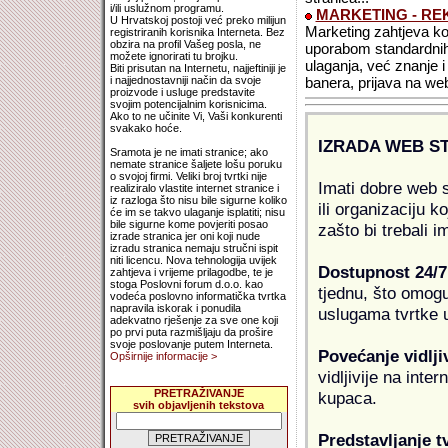
i/ili uslužnom programu.
MARKETING - RE
U Hrvatskoj postoji već preko milijun
Marketing zahtjeva kont
registriranih korisnika Interneta. Bez
obzira na profil Vašeg posla, ne
uporabom standardnih 
možete ignorirati tu brojku.
ulaganja, već znanje i 
Biti prisutan na Internetu, najjeftiniji je
i najjednostavniji način da svoje
banera, prijava na web 
proizvode i usluge predstavite
svojim potencijalnim korisnicima.
Ako to ne učinite Vi, Vaši konkurenti
svakako hoće.
IZRADA WEB S
Sramota je ne imati stranice; ako
nemate stranice šaljete lošu poruku
o svojoj firmi. Veliki broj tvrtki nije
Imati dobre web s
realiziralo vlastite internet stranice i
iz razloga što nisu bile sigurne koliko
ili organizaciju k
će im se takvo ulaganje isplatiti; nisu
bile sigurne kome povjeriti posao
zašto bi trebali i
izrade stranica jer oni koji nude
izradu stranica nemaju stručni ispit
niti licencu. Nova tehnologija uvijek
Dostupnost 24/7
zahtjeva i vrijeme prilagodbe, te je
stoga Poslovni forum d.o.o. kao
tjednu, što omogu
vodeća poslovno informatička tvrtka
napravila iskorak i ponudila
uslugama tvrtke u
adekvatno rješenje za sve one koji
po prvi puta razmišljaju da prošire
svoje poslovanje putem Interneta.
Povećanje vidlji
Opširnije informacije >
vidljivije na inte
PRETRAŽIVANJE
kupaca.
svih objavljenih tekstova
Predstavljanje t