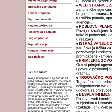
(2CheckOut, WorldPa
Poslovno savjetovanje
WEB STRANICE Z
Trgovačko zastupanje
Za turističke agencij
Korisni programi
brojem apartmana... In
turističku ponudu, apa
Sigurnost na webu
agencije...
Katalog proizvoda
POSLOVNI PLANOV
Povoljno izrađujemo kv
Poslovni web katalog
kako bi poduzetnik kva
Pregled propisa
u realizaciji.
ISTRAŽIVANJE NO
Popusti i akcije
Istraživanja tržišta z
Kontakt informacije
poznavanje i korištenj
promidžbene kampanje
Web tražilica
PRIMJERI UGOV
Gotovi primjeri ugovo
ugovori o poslovnoj su
Da li ste znali?
gradnji...
TRGOVAČKO POS
Iako je neosporna činjenica da niti
jedna tvrtka u današnjim uvjetima ne
Trgovačkim posredovan
postoji ako nema vlastite internet
nalogodavcem tvrtku i
stranice, u praksi još veliki broj tvrtki
ugovora za proizvode i
nema vlastite internet stranice, ili ima
užasno loše internet stranice. Te
BESPLATNI IMENI
tvrtke prepuštaju konkurenciji već
Poslovni web imenici 
preko milijun registriranih korisnika
weba i Interneta u Hrvatskoj.
subjektima u Hrvatskoj
Tvrtka na Internetu postaje stvarno
i zaklade i dr.). Web 
globalno konkurentna, neovisno o
stranica...
svojoj ponudi, svojem proizvodnom