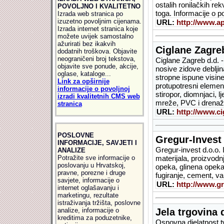
ostalih ronilačkih re
POVOLJNO I KVALITETNO
toga. Informacije o p
Izrada web stranica po
izuzetno povoljnim cijenama.
URL:
http://www.a
Izrada internet stranica koje
možete uvijek samostalno
ažurirati bez ikakvih
Ciglane Zagreb
dodatnih troškova. Objavite
neograničeni broj tekstova,
Ciglane Zagreb d.d. -
objavite sve ponude, akcije,
nosive zidove debljin
oglase, kataloge...
stropne ispune visine 
Link za opširnije
protupotresni element
informacije o povoljnoj
stiropor, diomnjaci, 
izradi kvalitetnih CMS web
mreže, PVC i drenažn
stranica
URL:
http://www.ci
POSLOVNE
Gregur-Invest 
INFORMACIJE, SAVJETI I
Gregur-invest d.o.o. 
ANALIZE
Potražite sve informacije o
materijala, proizvod
poslovanju u Hrvatskoj,
opeka, glinena opeka,
pravne, porezne i druge
fugiranje, cement, vapn
savjete, informacije o
URL:
http://www.gr
internet oglašavanju i
marketingu, rezultate
istraživanja tržišta, poslovne
analize, informacije o
Jela trgovina 
kreditima za poduzetnike,
Osnovna djelatnost tv