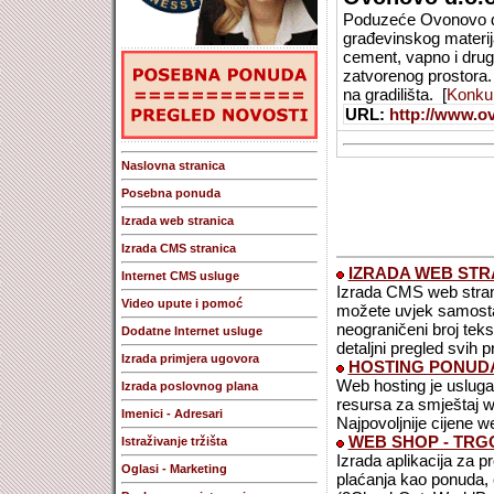
Poduzeće Ovonovo d.
građevinskog materija
cement, vapno i drug
zatvorenog prostora. 
na gradilišta. [
Konkur
URL:
http://www.o
Naslovna stranica
Posebna ponuda
Izrada web stranica
Izrada CMS stranica
IZRADA WEB STR
Internet CMS usluge
Izrada CMS web strani
Video upute i pomoć
možete uvjek samostaln
neograničeni broj teks
Dodatne Internet usluge
detaljni pregled svih p
Izrada primjera ugovora
HOSTING PONUDA
Web hosting je usluga 
Izrada poslovnog plana
resursa za smještaj we
Imenici - Adresari
Najpovoljnije cijene w
WEB SHOP - TRG
Istraživanje tržišta
Izrada aplikacija za p
Oglasi - Marketing
plaćanja kao ponuda,