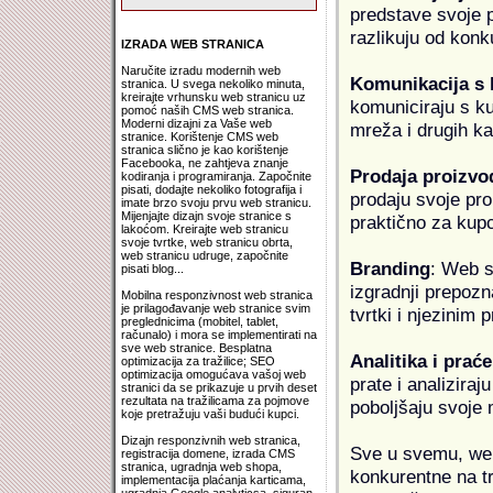
predstave svoje pr
razlikuju od konk
IZRADA WEB STRANICA
Naručite izradu modernih web
Komunikacija s
stranica. U svega nekoliko minuta,
kreirajte vrhunsku web stranicu uz
komuniciraju s k
pomoć naših CMS web stranica.
Moderni dizajni za Vaše web
mreža i drugih k
stranice. Korištenje CMS web
stranica slično je kao korištenje
Facebooka, ne zahtjeva znanje
Prodaja proizvo
kodiranja i programiranja. Započnite
pisati, dodajte nekoliko fotografija i
prodaju svoje proi
imate brzo svoju prvu web stranicu.
Mijenjajte dizajn svoje stranice s
praktično za kup
lakoćom. Kreirajte web stranicu
svoje tvrtke, web stranicu obrta,
web stranicu udruge, započnite
Branding
: Web s
pisati blog...
izgradnji prepozna
Mobilna responzivnost web stranica
je prilagođavanje web stranice svim
tvrtki i njezinim
preglednicima (mobitel, tablet,
računalo) i mora se implementirati na
sve web stranice. Besplatna
Analitika i praće
optimizacija za tražilice; SEO
optimizacija omogućava vašoj web
prate i analiziraj
stranici da se prikazuje u prvih deset
rezultata na tražilicama za pojmove
poboljšaju svoje 
koje pretražuju vaši budući kupci.
Dizajn responzivnih web stranica,
Sve u svemu, web 
registracija domene, izrada CMS
stranica, ugradnja web shopa,
konkurentne na tr
implementacija plaćanja karticama,