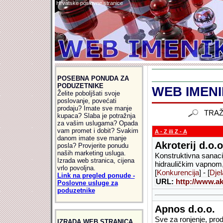
Hrvatske poslovne stranice
POSEBNA PONUDA ZA
PODUZETNIKE
WEB IMENIK
Želite poboljšati svoje
poslovanje, povećati
prodaju? Imate sve manje
TRAŽ
kupaca? Slaba je potražnja
za vašim uslugama? Opada
vam promet i dobit? Svakim
A - Z ili Z - A
danom imate sve manje
Akroterij d.o.o
posla? Provjerite ponudu
naših marketing usluga.
Konstruktivna sanaci
Izrada web stranica, cijena
hidrauličkim vapnom, 
vrlo povoljna.
[
Konkurencija
] - [
Djel
Link na pregled ponude -
URL:
http://www.ak
Poslovne usluge za
poduzetnike
Apnos d.o.o.
Sve za ronjenje, pro
IZRADA WEB STRANICA,