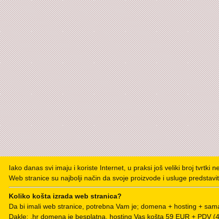
Iako danas svi imaju i koriste Internet, u praksi još veliki broj tvrtki 
Web stranice su najbolji način da svoje proizvode i usluge predstavit
Koliko košta izrada web stranica?
Da bi imali web stranice, potrebna Vam je; domena + hosting + sama
Dakle: .hr domena je besplatna, hosting Vas košta 59 EUR + PDV 