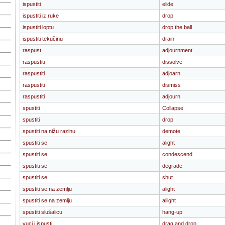
ispustiti
elide
ispustiti iz ruke
drop
ispustiti loptu
drop the ball
ispustiti tekučinu
drain
raspust
adjournment
raspustiti
dissolve
raspustiti
adjoarn
raspustiti
dismiss
raspustiti
adjourn
spustiti
Collapse
spustiti
drop
spustiti na nižu razinu
demote
spustiti se
alight
spustiti se
condescend
spustiti se
degrade
spustiti se
shut
spustiti se na zemlju
alight
spustiti se na zemlju
allight
spustiti slušalicu
hang-up
vuci i ispusti
drag and drop