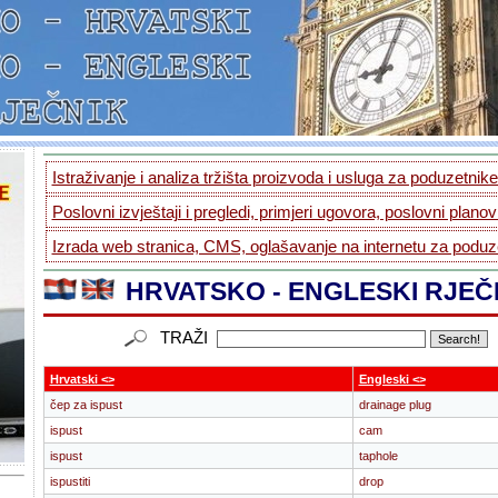
Istraživanje i analiza tržišta proizvoda i usluga za poduzetnike.
Poslovni izvještaji i pregledi, primjeri ugovora, poslovni planovi
Izrada web stranica, CMS, oglašavanje na internetu za poduze
HRVATSKO - ENGLESKI RJEČ
TRAŽI
Hrvatski <>
Engleski <>
čep za ispust
drainage plug
ispust
cam
ispust
taphole
ispustiti
drop