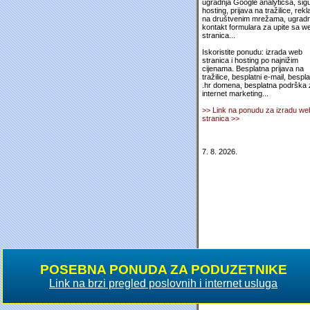
ugradnja Google analyticsa, sig
hosting, prijava na tražilice, rek
na društvenim mrežama, ugradn
kontakt formulara za upite sa w
stranica...
Iskoristite ponudu: izrada web
stranica i hosting po najnižim
cijenama. Besplatna prijava na
tražilice, besplatni e-mail, bespl
.hr domena, besplatna podrška 
internet marketing...
>> Link na ponudu za izradu we
stranica >>
7. 8. 2026.
POSEBNA PONUDA ZA PODUZETNIKE
Link na brzi pregled poslovnih i internet usluga