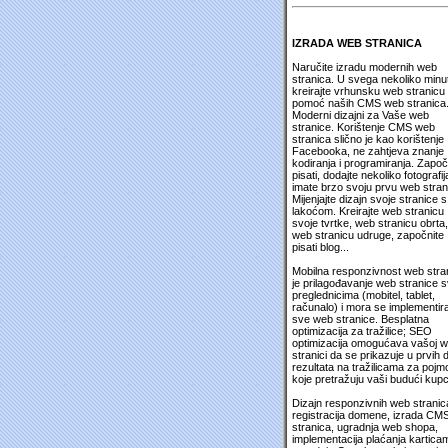
IZRADA WEB STRANICA
Naručite izradu modernih web
stranica. U svega nekoliko minu
kreirajte vrhunsku web stranicu
pomoć naših CMS web stranica
Moderni dizajni za Vaše web
stranice. Korištenje CMS web
stranica slično je kao korištenje
Facebooka, ne zahtjeva znanje
kodiranja i programiranja. Započ
pisati, dodajte nekoliko fotografija
imate brzo svoju prvu web stran
Mijenjajte dizajn svoje stranice s
lakoćom. Kreirajte web stranicu
svoje tvrtke, web stranicu obrta,
web stranicu udruge, započnite
pisati blog...
Mobilna responzivnost web stra
je prilagođavanje web stranice 
preglednicima (mobitel, tablet,
računalo) i mora se implementira
sve web stranice. Besplatna
optimizacija za tražilice; SEO
optimizacija omogućava vašoj 
stranici da se prikazuje u prvih 
rezultata na tražilicama za pojm
koje pretražuju vaši budući kupc
Dizajn responzivnih web stranic
registracija domene, izrada CM
stranica, ugradnja web shopa,
implementacija plaćanja kartica