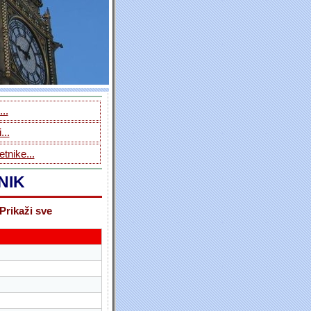
..
...
tnike...
NIK
Prikaži sve