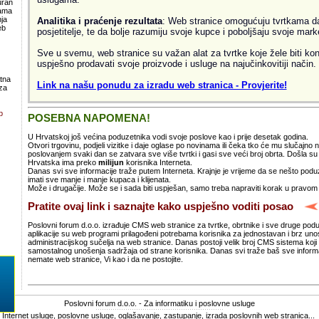
uran
lama
ja
Analitika i praćenje rezultata
: Web stranice omogućuju tvrtkama da 
eb
posjetitelje, te da bolje razumiju svoje kupce i poboljšaju svoje mark
Sve u svemu, web stranice su važan alat za tvrtke koje žele biti kon
uspješno prodavati svoje proizvode i usluge na najučinkovitiji način.
atna
Link na našu ponudu za izradu web stranica - Provjerite!
za
b
POSEBNA NAPOMENA!
U Hrvatskoj još većina poduzetnika vodi svoje poslove kao i prije desetak godina.
Otvori trgovinu, podjeli vizitke i daje oglase po novinama ili čeka tko će mu slučajno
poslovanjem svaki dan se zatvara sve više tvrtki i gasi sve veći broj obrta. Došla 
Hrvatska ima preko
milijun
korisnika Interneta.
Danas svi sve informacije traže putem Interneta. Krajnje je vrijeme da se nešto po
imati sve manje i manje kupaca i klijenata.
Može i drugačije. Može se i sada biti uspješan, samo treba napraviti korak u pravom
Pratite ovaj link i saznajte kako uspješno voditi posao
Poslovni forum d.o.o. izrađuje CMS web stranice za tvrtke, obrtnike i sve druge pod
aplikacije su web programi prilagođeni potrebama korisnika za jednostavan i brz un
administracijskog sučelja na web stranice. Danas postoji velik broj CMS sistema koji 
samostalnog unošenja sadržaja od strane korisnika. Danas svi traže baš sve informa
nemate web stranice, Vi kao i da ne postojite.
Poslovni forum d.o.o. - Za informatiku i poslovne usluge
Internet usluge, poslovne usluge, oglašavanje, zastupanje, izrada poslovnih web stranica...