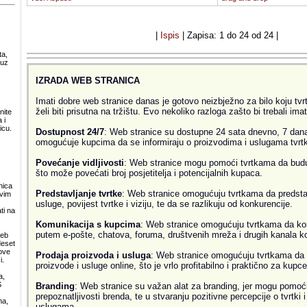
|
Ispis
| Zapisa: 1 do 24 od 24 |
ta,
 uz
.
IZRADA WEB STRANICA
Imati dobre web stranice danas je gotovo neizbježno za bilo koju tvrtk
želi biti prisutna na tržištu. Evo nekoliko razloga zašto bi trebali ima
nite
 i
icu.
Dostupnost 24/7
: Web stranice su dostupne 24 sata dnevno, 7 dana
omogućuje kupcima da se informiraju o proizvodima i uslugama tvrtke
Povećanje vidljivosti
: Web stranice mogu pomoći tvrtkama da budu v
što može povećati broj posjetitelja i potencijalnih kupaca.
nica
Predstavljanje tvrtke
: Web stranice omogućuju tvrtkama da predsta
svim
usluge, povijest tvrtke i viziju, te da se razlikuju od konkurencije.
ti na
Komunikacija s kupcima
: Web stranice omogućuju tvrtkama da ko
putem e-pošte, chatova, foruma, društvenih mreža i drugih kanala k
web
deset
ove
Prodaja proizvoda i usluga
: Web stranice omogućuju tvrtkama da 
i.
proizvode i usluge online, što je vrlo profitabilno i praktično za kupce
a,
S
Branding
: Web stranice su važan alat za branding, jer mogu pomoći
prepoznatljivosti brenda, te u stvaranju pozitivne percepcije o tvrtki 
ma,
uslugama.