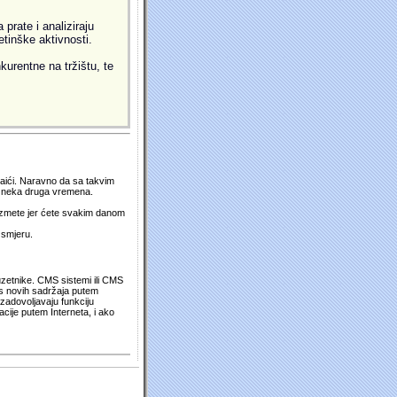
prate i analiziraju
etinške aktivnosti.
kurentne na tržištu, te
 naići. Naravno da sa takvim
su neka druga vremena.
duzmete jer ćete svakim danom
 smjeru.
uzetnike. CMS sistemi ili CMS
os novih sadržaja putem
zadovoljavaju funkciju
cije putem Interneta, i ako