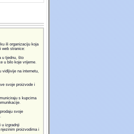
u ili organizaciju koja
ti web stranice:
 u tjednu, što
 u bilo koje vrijeme.
idljivije na internetu,
ve svoje proizvode i
municiraju s kupcima
omunikacije.
prodaju svoje
.
 u izgradnji
i njezinim proizvodima i