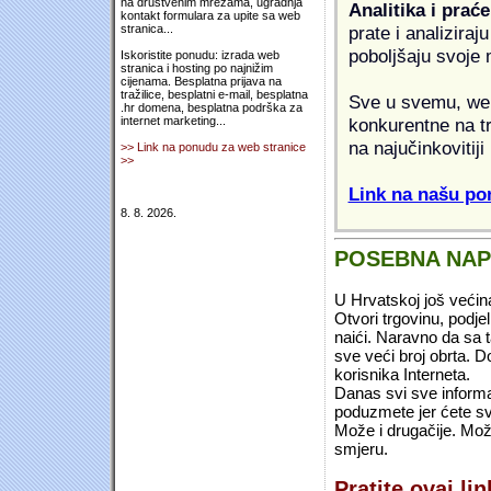
na društvenim mrežama, ugradnja
Analitika i praće
kontakt formulara za upite sa web
prate i analiziraj
stranica...
poboljšaju svoje 
Iskoristite ponudu: izrada web
stranica i hosting po najnižim
cijenama. Besplatna prijava na
tražilice, besplatni e-mail, besplatna
Sve u svemu, web 
.hr domena, besplatna podrška za
konkurentne na tr
internet marketing...
na najučinkovitiji
>> Link na ponudu za web stranice
>>
Link na našu pon
8. 8. 2026.
POSEBNA NA
U Hrvatskoj još većin
Otvori trgovinu, podje
naići. Naravno da sa 
sve veći broj obrta.
korisnika Interneta.
Danas svi sve informac
poduzmete jer ćete sv
Može i drugačije. Mož
smjeru.
Pratite ovaj li