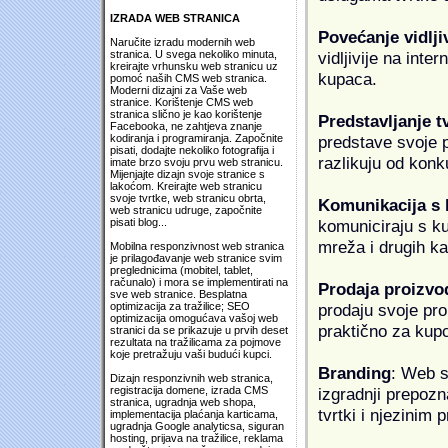
IZRADA WEB STRANICA
Povećanje vidlji
Naručite izradu modernih web
vidljivije na inte
stranica. U svega nekoliko minuta,
kreirajte vrhunsku web stranicu uz
kupaca.
pomoć naših CMS web stranica.
Moderni dizajni za Vaše web
stranice. Korištenje CMS web
stranica slično je kao korištenje
Predstavljanje t
Facebooka, ne zahtjeva znanje
predstave svoje pr
kodiranja i programiranja. Započnite
pisati, dodajte nekoliko fotografija i
razlikuju od konk
imate brzo svoju prvu web stranicu.
Mijenjajte dizajn svoje stranice s
lakoćom. Kreirajte web stranicu
svoje tvrtke, web stranicu obrta,
Komunikacija s
web stranicu udruge, započnite
komuniciraju s k
pisati blog...
mreža i drugih k
Mobilna responzivnost web stranica
je prilagođavanje web stranice svim
preglednicima (mobitel, tablet,
računalo) i mora se implementirati na
Prodaja proizvo
sve web stranice. Besplatna
prodaju svoje proi
optimizacija za tražilice; SEO
optimizacija omogućava vašoj web
praktično za kup
stranici da se prikazuje u prvih deset
rezultata na tražilicama za pojmove
koje pretražuju vaši budući kupci.
Branding
: Web s
Dizajn responzivnih web stranica,
izgradnji prepozna
registracija domene, izrada CMS
stranica, ugradnja web shopa,
tvrtki i njezinim
implementacija plaćanja karticama,
ugradnja Google analyticsa, siguran
hosting, prijava na tražilice, reklama