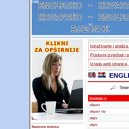
CMS
Istraživanje i analiz
Poslovni izvještaji i 
Izrada web stranica,
ENGLE
Sear
Engleski <>
alligator
alligator clip
allight
allight
Naslovna stranica