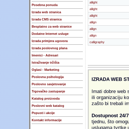
allight
Posebna ponuda
allight
Izrada web stranica
allight
Izrada CMS stranica
allign
Besplatno za web stranice
allign
Dodatne Internet usluge
allign
Izrada primjera ugovora
calligraphy
Izrada poslovnog plana
Imenici - Adresari
Istraživanje tržišta
Oglasi - Marketing
Poslovna psihologija
IZRADA WEB S
Poslovno savjetovanje
Imati dobre web s
Trgovačko zastupanje
ili organizaciju k
Katalog proizvoda
zašto bi trebali i
Poslovni web katalog
Popusti i akcije
Dostupnost 24/7
Kontakt informacije
tjednu, što omogu
uslugama tvrtke u