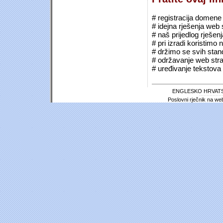
# registracija domene (*
# idejna rješenja web 
# naš prijedlog rješen
# pri izradi koristimo
# držimo se svih sta
# održavanje web stra
# uređivanje tekstova 
ENGLESKO HRVATS
Poslovni rječnik na we