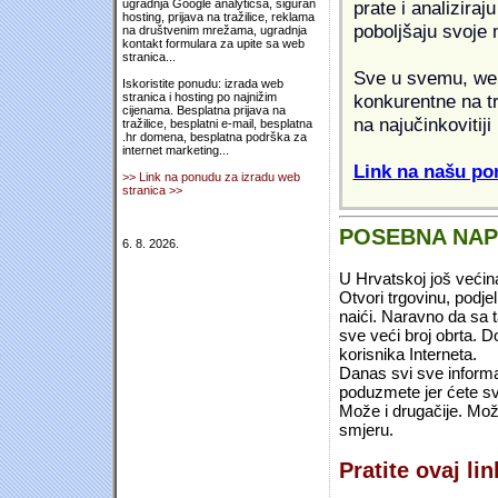
prate i analiziraj
ugradnja Google analyticsa, siguran
hosting, prijava na tražilice, reklama
poboljšaju svoje 
na društvenim mrežama, ugradnja
kontakt formulara za upite sa web
stranica...
Sve u svemu, web 
Iskoristite ponudu: izrada web
konkurentne na tr
stranica i hosting po najnižim
cijenama. Besplatna prijava na
na najučinkovitiji
tražilice, besplatni e-mail, besplatna
.hr domena, besplatna podrška za
internet marketing...
Link na našu pon
>> Link na ponudu za izradu web
stranica >>
POSEBNA NA
6. 8. 2026.
U Hrvatskoj još većin
Otvori trgovinu, podje
naići. Naravno da sa 
sve veći broj obrta.
korisnika Interneta.
Danas svi sve informac
poduzmete jer ćete sv
Može i drugačije. Mož
smjeru.
Pratite ovaj li