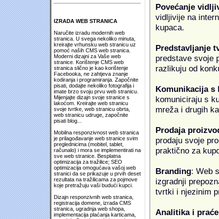
Povećanje vidlji
vidljivije na inte
IZRADA WEB STRANICA
kupaca.
Naručite izradu modernih web
stranica. U svega nekoliko minuta,
kreirajte vrhunsku web stranicu uz
Predstavljanje t
pomoć naših CMS web stranica.
predstave svoje pr
Moderni dizajni za Vaše web
stranice. Korištenje CMS web
razlikuju od konk
stranica slično je kao korištenje
Facebooka, ne zahtjeva znanje
kodiranja i programiranja. Započnite
pisati, dodajte nekoliko fotografija i
Komunikacija s
imate brzo svoju prvu web stranicu.
komuniciraju s k
Mijenjajte dizajn svoje stranice s
lakoćom. Kreirajte web stranicu
mreža i drugih k
svoje tvrtke, web stranicu obrta,
web stranicu udruge, započnite
pisati blog...
Prodaja proizvo
Mobilna responzivnost web stranica
prodaju svoje proi
je prilagođavanje web stranice svim
preglednicima (mobitel, tablet,
praktično za kup
računalo) i mora se implementirati na
sve web stranice. Besplatna
optimizacija za tražilice; SEO
optimizacija omogućava vašoj web
Branding
: Web s
stranici da se prikazuje u prvih deset
izgradnji prepozna
rezultata na tražilicama za pojmove
koje pretražuju vaši budući kupci.
tvrtki i njezinim
Dizajn responzivnih web stranica,
registracija domene, izrada CMS
stranica, ugradnja web shopa,
Analitika i praće
implementacija plaćanja karticama,