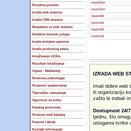
raspušten
Posebna ponuda
raspušten
Izrada web stranica
raspustiti
Izrada CMS stranica
raspustiti
Besplatno za web stranice
raspustiti
Dodatne Internet usluge
raspustiti
Izrada primjera ugovora
Izrada poslovnog plana
Istraživanje tržišta
Rezultati istraživanja
Oglasi - Marketing
IZRADA WEB S
Poslovna psihologija
Imati dobre web s
Poslovno savjetovanje
ili organizaciju k
Trgovačko zastupanje
zašto bi trebali i
Sigurnost na webu
Katalog proizvoda
Dostupnost 24/7
Poslovni web katalog
tjednu, što omogu
uslugama tvrtke u
Popusti i akcije
Kontakt informacije