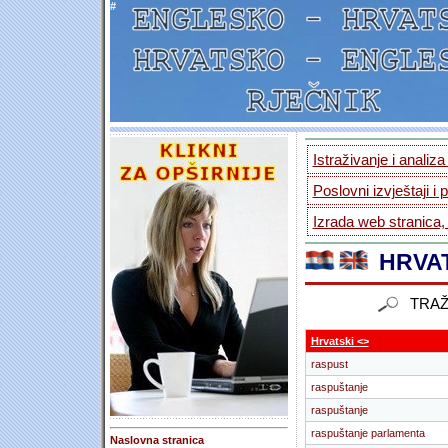
#
Istraživanje i analiz
Poslovni izvještaji i 
Izrada web stranica,
HRVAT
TRAŽ
Hrvatski <>
raspust
raspuštanje
raspuštanje
raspuštanje parlamenta
Naslovna stranica