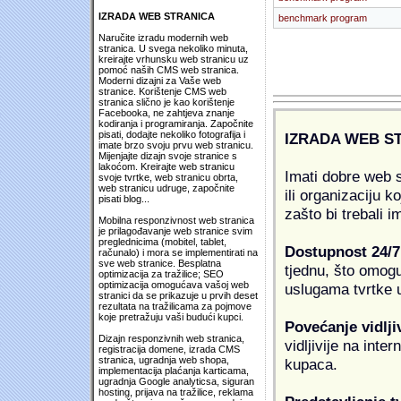
IZRADA WEB STRANICA
benchmark program
Naručite izradu modernih web
stranica. U svega nekoliko minuta,
kreirajte vrhunsku web stranicu uz
pomoć naših CMS web stranica.
Moderni dizajni za Vaše web
stranice. Korištenje CMS web
stranica slično je kao korištenje
Facebooka, ne zahtjeva znanje
kodiranja i programiranja. Započnite
pisati, dodajte nekoliko fotografija i
IZRADA WEB S
imate brzo svoju prvu web stranicu.
Mijenjajte dizajn svoje stranice s
lakoćom. Kreirajte web stranicu
Imati dobre web s
svoje tvrtke, web stranicu obrta,
web stranicu udruge, započnite
ili organizaciju k
pisati blog...
zašto bi trebali i
Mobilna responzivnost web stranica
je prilagođavanje web stranice svim
preglednicima (mobitel, tablet,
Dostupnost 24/7
računalo) i mora se implementirati na
sve web stranice. Besplatna
tjednu, što omogu
optimizacija za tražilice; SEO
optimizacija omogućava vašoj web
uslugama tvrtke u
stranici da se prikazuje u prvih deset
rezultata na tražilicama za pojmove
koje pretražuju vaši budući kupci.
Povećanje vidlji
Dizajn responzivnih web stranica,
vidljivije na inte
registracija domene, izrada CMS
stranica, ugradnja web shopa,
kupaca.
implementacija plaćanja karticama,
ugradnja Google analyticsa, siguran
hosting, prijava na tražilice, reklama