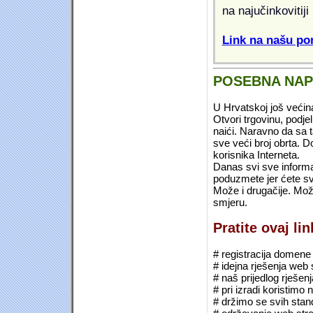
na najučinkovitiji
Link na našu pon
POSEBNA NA
U Hrvatskoj još većin
Otvori trgovinu, podje
naići. Naravno da sa 
sve veći broj obrta.
korisnika Interneta.
Danas svi sve informac
poduzmete jer ćete sv
Može i drugačije. Mož
smjeru.
Pratite ovaj li
# registracija domene (*
# idejna rješenja web 
# naš prijedlog rješen
# pri izradi koristimo
# držimo se svih sta