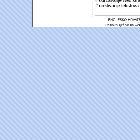
# održavanje web stra
# uređivanje tekstova 
ENGLESKO HRVATS
Poslovni rječnik na we