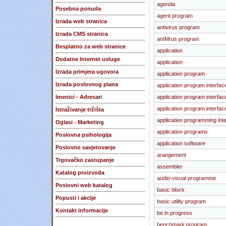
agenda
Posebna ponuda
agent program
Izrada web stranica
antivirus program
Izrada CMS stranica
antMrus program
Besplatno za web stranice
application
Dodatne Internet usluge
application
Izrada primjera ugovora
application program
Izrada poslovnog plana
application program interfac
Imenici - Adresari
application program interfac
application program interfac
Istraživanje tržišta
application programming int
Oglasi - Marketing
application programs
Poslovna psihologija
application software
Poslovno savjetovanje
arangement
Trgovačko zastupanje
assembler
Katalog proizvoda
audio-visual programme
Poslovni web katalog
basic block
Popusti i akcije
basic utility program
Kontakt informacije
be in progress
benchmark program