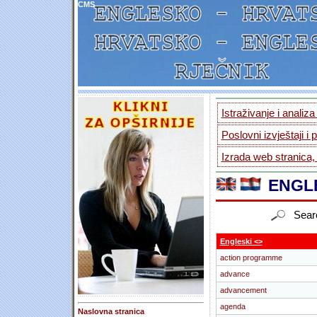
CMS
Istraživanje i analiz
Poslovni izvještaji i 
Izrada web stranica,
ENGLE
Sear
Engleski <>
action programme
advance
advancement
agenda
Naslovna stranica