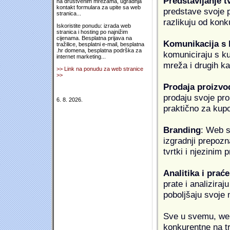
Predstavljanje t
na društvenim mrežama, ugradnja
kontakt formulara za upite sa web
predstave svoje pr
stranica...
razlikuju od konk
Iskoristite ponudu: izrada web
stranica i hosting po najnižim
cijenama. Besplatna prijava na
Komunikacija s
tražilice, besplatni e-mail, besplatna
.hr domena, besplatna podrška za
komuniciraju s k
internet marketing...
mreža i drugih k
>> Link na ponudu za web stranice
>>
Prodaja proizvo
prodaju svoje proi
6. 8. 2026.
praktično za kup
Branding
: Web s
izgradnji prepozna
tvrtki i njezinim
Analitika i praće
prate i analiziraj
poboljšaju svoje 
Sve u svemu, web 
konkurentne na tr