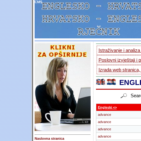
CMS
Istraživanje i analiz
Poslovni izvještaji i 
Izrada web stranica,
ENGLE
Sear
Engleski <>
advance
advance
advance
advance
Naslovna stranica