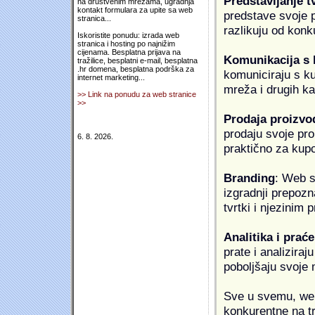
Predstavljanje t
na društvenim mrežama, ugradnja
kontakt formulara za upite sa web
predstave svoje pr
stranica...
razlikuju od konk
Iskoristite ponudu: izrada web
stranica i hosting po najnižim
cijenama. Besplatna prijava na
Komunikacija s
tražilice, besplatni e-mail, besplatna
.hr domena, besplatna podrška za
komuniciraju s k
internet marketing...
mreža i drugih k
>> Link na ponudu za web stranice
>>
Prodaja proizvo
prodaju svoje proi
6. 8. 2026.
praktično za kup
Branding
: Web s
izgradnji prepozna
tvrtki i njezinim
Analitika i praće
prate i analiziraj
poboljšaju svoje 
Sve u svemu, web 
konkurentne na tr