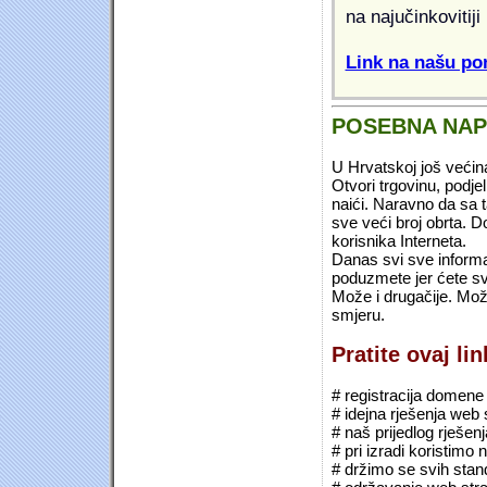
na najučinkovitiji
Link na našu pon
POSEBNA NA
U Hrvatskoj još većin
Otvori trgovinu, podje
naići. Naravno da sa 
sve veći broj obrta.
korisnika Interneta.
Danas svi sve informac
poduzmete jer ćete sv
Može i drugačije. Mož
smjeru.
Pratite ovaj li
# registracija domene (*
# idejna rješenja web 
# naš prijedlog rješen
# pri izradi koristimo
# držimo se svih sta