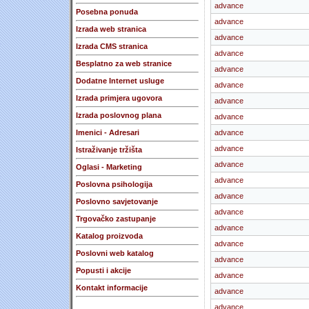
advance
Posebna ponuda
advance
Izrada web stranica
advance
Izrada CMS stranica
advance
Besplatno za web stranice
advance
Dodatne Internet usluge
advance
Izrada primjera ugovora
advance
Izrada poslovnog plana
advance
Imenici - Adresari
advance
advance
Istraživanje tržišta
advance
Oglasi - Marketing
advance
Poslovna psihologija
advance
Poslovno savjetovanje
advance
Trgovačko zastupanje
advance
Katalog proizvoda
advance
Poslovni web katalog
advance
Popusti i akcije
advance
Kontakt informacije
advance
advance