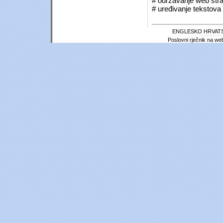
# održavanje web stra
# uređivanje tekstova 
ENGLESKO HRVATS
Poslovni rječnik na we