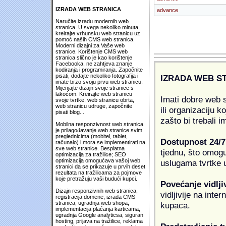
IZRADA WEB STRANICA
advance
Naručite izradu modernih web
stranica. U svega nekoliko minuta,
kreirajte vrhunsku web stranicu uz
pomoć naših CMS web stranica.
Moderni dizajni za Vaše web
stranice. Korištenje CMS web
stranica slično je kao korištenje
Facebooka, ne zahtjeva znanje
kodiranja i programiranja. Započnite
pisati, dodajte nekoliko fotografija i
IZRADA WEB S
imate brzo svoju prvu web stranicu.
Mijenjajte dizajn svoje stranice s
lakoćom. Kreirajte web stranicu
Imati dobre web s
svoje tvrtke, web stranicu obrta,
web stranicu udruge, započnite
ili organizaciju k
pisati blog...
zašto bi trebali i
Mobilna responzivnost web stranica
je prilagođavanje web stranice svim
preglednicima (mobitel, tablet,
Dostupnost 24/7
računalo) i mora se implementirati na
sve web stranice. Besplatna
tjednu, što omogu
optimizacija za tražilice; SEO
optimizacija omogućava vašoj web
uslugama tvrtke u
stranici da se prikazuje u prvih deset
rezultata na tražilicama za pojmove
koje pretražuju vaši budući kupci.
Povećanje vidlji
Dizajn responzivnih web stranica,
vidljivije na inte
registracija domene, izrada CMS
stranica, ugradnja web shopa,
kupaca.
implementacija plaćanja karticama,
ugradnja Google analyticsa, siguran
hosting, prijava na tražilice, reklama