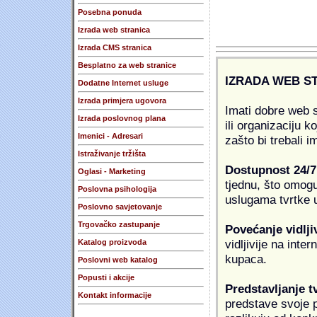
Posebna ponuda
Izrada web stranica
Izrada CMS stranica
Besplatno za web stranice
IZRADA WEB S
Dodatne Internet usluge
Izrada primjera ugovora
Imati dobre web s
Izrada poslovnog plana
ili organizaciju k
Imenici - Adresari
zašto bi trebali i
Istraživanje tržišta
Dostupnost 24/7
Oglasi - Marketing
tjednu, što omogu
Poslovna psihologija
uslugama tvrtke u
Poslovno savjetovanje
Trgovačko zastupanje
Povećanje vidlji
vidljivije na inte
Katalog proizvoda
kupaca.
Poslovni web katalog
Popusti i akcije
Predstavljanje t
Kontakt informacije
predstave svoje pr