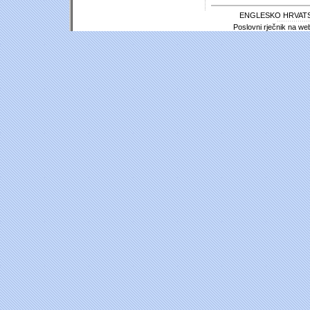
ENGLESKO HRVATS
Poslovni rječnik na we