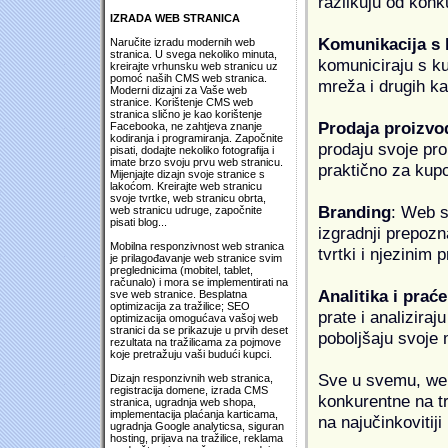
razlikuju od konk
IZRADA WEB STRANICA
Komunikacija s
Naručite izradu modernih web
stranica. U svega nekoliko minuta,
komuniciraju s k
kreirajte vrhunsku web stranicu uz
pomoć naših CMS web stranica.
mreža i drugih k
Moderni dizajni za Vaše web
stranice. Korištenje CMS web
stranica slično je kao korištenje
Prodaja proizvo
Facebooka, ne zahtjeva znanje
kodiranja i programiranja. Započnite
prodaju svoje proi
pisati, dodajte nekoliko fotografija i
imate brzo svoju prvu web stranicu.
praktično za kup
Mijenjajte dizajn svoje stranice s
lakoćom. Kreirajte web stranicu
svoje tvrtke, web stranicu obrta,
Branding
: Web s
web stranicu udruge, započnite
pisati blog...
izgradnji prepozna
Mobilna responzivnost web stranica
tvrtki i njezinim
je prilagođavanje web stranice svim
preglednicima (mobitel, tablet,
računalo) i mora se implementirati na
Analitika i praće
sve web stranice. Besplatna
optimizacija za tražilice; SEO
prate i analiziraj
optimizacija omogućava vašoj web
stranici da se prikazuje u prvih deset
poboljšaju svoje 
rezultata na tražilicama za pojmove
koje pretražuju vaši budući kupci.
Sve u svemu, web 
Dizajn responzivnih web stranica,
registracija domene, izrada CMS
konkurentne na tr
stranica, ugradnja web shopa,
implementacija plaćanja karticama,
na najučinkovitiji
ugradnja Google analyticsa, siguran
hosting, prijava na tražilice, reklama