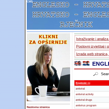
CMS
Istraživanje i analiz
Poslovni izvještaji i 
Izrada web stranica,
ENGLE
Sear
Engleski <>
antiviral
antiviral activity
antiviral drugs
antivirus program
Naslovna stranica