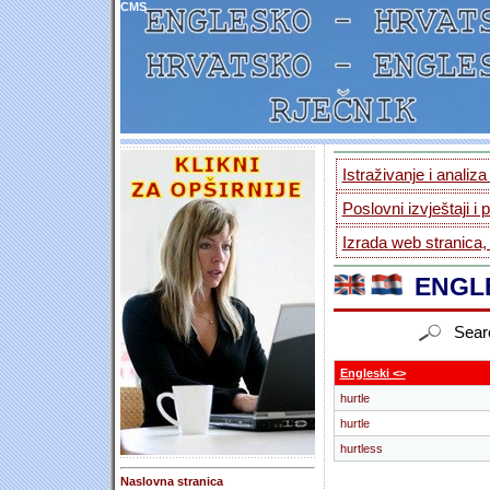
CMS
Istraživanje i analiz
Poslovni izvještaji i 
Izrada web stranica,
ENGLE
Sear
Engleski <>
hurtle
hurtle
hurtless
Naslovna stranica