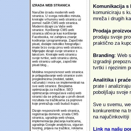
Komunikacija s
IZRADA WEB STRANICA
komuniciraju s k
Naručite izradu modernih web
stranica. U svega nekoliko minuta,
mreža i drugih k
kreirajte vrhunsku web stranicu uz
pomoć naših CMS web stranica.
Moderni dizajni za Vaše web
Prodaja proizvo
stranice. Korištenje CMS web
stranica slično je kao korištenje
prodaju svoje proi
Facebooka, ne zahtjeva znanje
kodiranja i programiranja. Započnite
praktično za kup
pisati, dodajte nekoliko fotografija i
imate brzo svoju prvu web stranicu.
Mijenjajte dizajn svoje stranice s
Branding
: Web s
lakoćom. Kreirajte web stranicu
svoje tvrtke, web stranicu obrta,
izgradnji prepozna
web stranicu udruge, započnite
pisati blog...
tvrtki i njezinim
Mobilna responzivnost web stranica
je prilagođavanje web stranice svim
Analitika i praće
preglednicima (mobitel, tablet,
računalo) i mora se implementirati na
prate i analiziraj
sve web stranice. Besplatna
optimizacija za tražilice; SEO
poboljšaju svoje 
optimizacija omogućava vašoj web
stranici da se prikazuje u prvih deset
rezultata na tražilicama za pojmove
Sve u svemu, web 
koje pretražuju vaši budući kupci.
konkurentne na tr
Dizajn responzivnih web stranica,
registracija domene, izrada CMS
na najučinkovitiji
stranica, ugradnja web shopa,
implementacija plaćanja karticama,
ugradnja Google analyticsa, siguran
Link na našu pon
hosting, prijava na tražilice, reklama