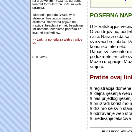
na društvenim mrežama, ugradnja
kontakt formulara za upite sa web
stranica...
POSEBNA NA
Iskoristite ponudu: izrada web
stranica i hosting po najnižim
cijenama. Besplatna prijava na
tražilice, besplatni e-mail, besplatna
U Hrvatskoj još većin
.hr domena, besplatna podrška za
Otvori trgovinu, podje
internet marketing...
naići. Naravno da sa 
>> Link na ponudu za web stranice
sve veći broj obrta.
>>
korisnika Interneta.
Danas svi sve informac
poduzmete jer ćete sv
8. 8. 2026.
Može i drugačije. Mož
smjeru.
Pratite ovaj li
# registracija domene (*
# idejna rješenja web 
# naš prijedlog rješen
# pri izradi koristimo
# držimo se svih sta
# održavanje web stra
# uređivanje tekstova 
ENGLESKO HRVATS