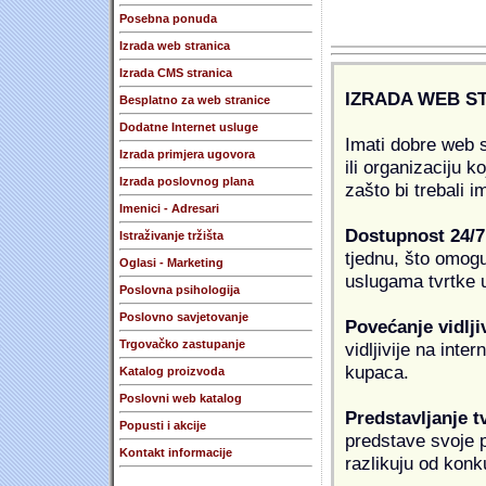
Posebna ponuda
Izrada web stranica
Izrada CMS stranica
IZRADA WEB S
Besplatno za web stranice
Dodatne Internet usluge
Imati dobre web s
Izrada primjera ugovora
ili organizaciju k
Izrada poslovnog plana
zašto bi trebali i
Imenici - Adresari
Dostupnost 24/7
Istraživanje tržišta
tjednu, što omogu
Oglasi - Marketing
uslugama tvrtke u
Poslovna psihologija
Poslovno savjetovanje
Povećanje vidlji
Trgovačko zastupanje
vidljivije na inte
kupaca.
Katalog proizvoda
Poslovni web katalog
Predstavljanje t
Popusti i akcije
predstave svoje pr
Kontakt informacije
razlikuju od konk