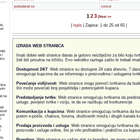
podudarati se
concur
1
2
3
[Next >>
ta,
|
Ispis
| Zapisa: 1 do 25 od 65 |
 uz
.
IZRADA WEB STRANICA
nite
Imati dobre web stranice danas je gotovo neizbježno za bilo koju tvrtk
 i
icu.
želi biti prisutna na tržištu. Evo nekoliko razloga zašto bi trebali ima
Dostupnost 24/7
: Web stranice su dostupne 24 sata dnevno, 7 dana
omogućuje kupcima da se informiraju o proizvodima i uslugama tvrtke
Povećanje vidljivosti
: Web stranice mogu pomoći tvrtkama da budu v
nica
što može povećati broj posjetitelja i potencijalnih kupaca.
svim
ti na
Predstavljanje tvrtke
: Web stranice omogućuju tvrtkama da predsta
usluge, povijest tvrtke i viziju, te da se razlikuju od konkurencije.
web
Komunikacija s kupcima
: Web stranice omogućuju tvrtkama da ko
deset
ove
putem e-pošte, chatova, foruma, društvenih mreža i drugih kanala k
i.
Prodaja proizvoda i usluga
: Web stranice omogućuju tvrtkama da 
a,
proizvode i usluge online, što je vrlo profitabilno i praktično za kupce
S
ma,
Branding
: Web stranice su važan alat za branding, jer mogu pomoći