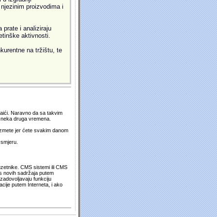
i njezinim proizvodima i
prate i analiziraju
etinške aktivnosti.
kurentne na tržištu, te
 naići. Naravno da sa takvim
su neka druga vremena.
duzmete jer ćete svakim danom
 smjeru.
uzetnike. CMS sistemi ili CMS
os novih sadržaja putem
zadovoljavaju funkciju
cije putem Interneta, i ako