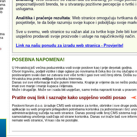
uran
prepoznatljivosti brenda, te u stvaranju pozitivne percepcije o tvrtki 
lama
uslugama.
ja
eb
Analitika i praćenje rezultata
: Web stranice omogućuju tvrtkama da 
posjetitelje, te da bolje razumiju svoje kupce i poboljšaju svoje mark
Sve u svemu, web stranice su važan alat za tvrtke koje žele biti kon
atna
uspješno prodavati svoje proizvode i usluge na najučinkovitiji način.
za
Link na našu ponudu za izradu web stranica - Provjerite!
b
POSEBNA NAPOMENA!
U Hrvatskoj još većina poduzetnika vodi svoje poslove kao i prije desetak godina.
Otvori trgovinu, podjeli vizitke i daje oglase po novinama ili čeka tko će mu slučajno
poslovanjem svaki dan se zatvara sve više tvrtki i gasi sve veći broj obrta. Došla 
Hrvatska ima preko
milijun
korisnika Interneta.
Danas svi sve informacije traže putem Interneta. Krajnje je vrijeme da se nešto po
imati sve manje i manje kupaca i klijenata.
Može i drugačije. Može se i sada biti uspješan, samo treba napraviti korak u pravom
Pratite ovaj link i saznajte kako uspješno voditi posao
Poslovni forum d.o.o. izrađuje CMS web stranice za tvrtke, obrtnike i sve druge pod
aplikacije su web programi prilagođeni potrebama korisnika za jednostavan i brz un
administracijskog sučelja na web stranice. Danas postoji velik broj CMS sistema koji 
samostalnog unošenja sadržaja od strane korisnika. Danas svi traže baš sve informa
nemate web stranice, Vi kao i da ne postojite.