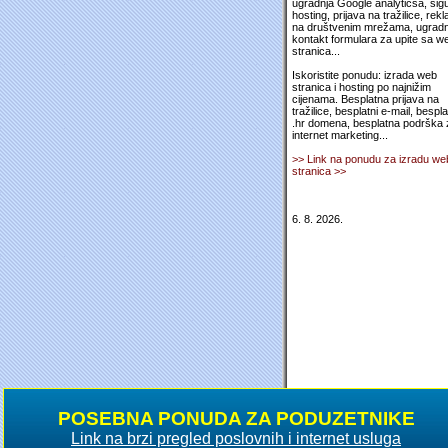
ugradnja Google analyticsa, sig
hosting, prijava na tražilice, rek
na društvenim mrežama, ugradn
kontakt formulara za upite sa w
stranica...
Iskoristite ponudu: izrada web
stranica i hosting po najnižim
cijenama. Besplatna prijava na
tražilice, besplatni e-mail, bespl
.hr domena, besplatna podrška 
internet marketing...
>> Link na ponudu za izradu we
stranica >>
6. 8. 2026.
POSEBNA PONUDA ZA PODUZETNIKE
Link na brzi pregled poslovnih i internet usluga