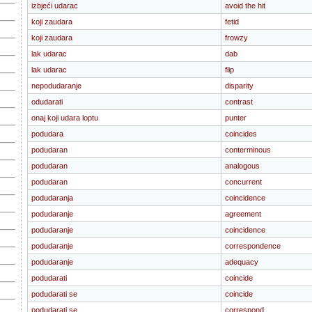
izbjeći udarac
avoid the hit
koji zaudara
fetid
koji zaudara
frowzy
lak udarac
dab
lak udarac
flip
nepodudaranje
disparity
odudarati
contrast
onaj koji udara loptu
punter
podudara
coincides
podudaran
conterminous
podudaran
analogous
podudaran
concurrent
podudaranja
coincidence
podudaranje
agreement
podudaranje
coincidence
podudaranje
correspondence
podudaranje
adequacy
podudarati
coincide
podudarati se
coincide
podudarati se
correspond