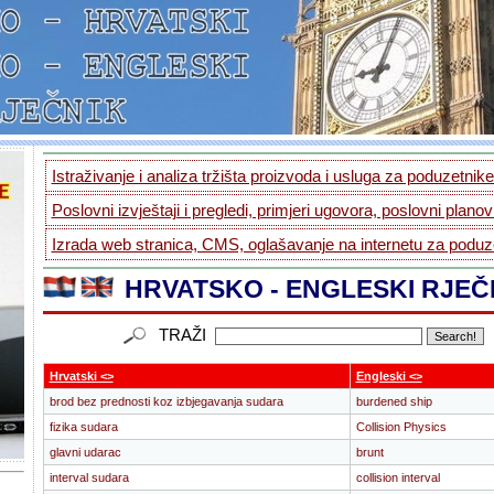
Istraživanje i analiza tržišta proizvoda i usluga za poduzetnike.
Poslovni izvještaji i pregledi, primjeri ugovora, poslovni planovi
Izrada web stranica, CMS, oglašavanje na internetu za poduze
HRVATSKO - ENGLESKI RJEČ
TRAŽI
Hrvatski <>
Engleski <>
brod bez prednosti koz izbjegavanja sudara
burdened ship
fizika sudara
Collision Physics
glavni udarac
brunt
interval sudara
collision interval