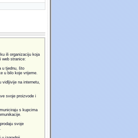
u ili organizaciju koja
ti web stranice:
 u tjednu, što
 u bilo koje vrijeme.
idljivije na internetu,
ve svoje proizvode i
municiraju s kupcima
omunikacije.
prodaju svoje
.
 u izgradnji