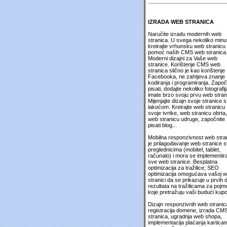
IZRADA WEB STRANICA
Naručite izradu modernih web
stranica. U svega nekoliko minu
kreirajte vrhunsku web stranicu
pomoć naših CMS web stranica
Moderni dizajni za Vaše web
stranice. Korištenje CMS web
stranica slično je kao korištenje
Facebooka, ne zahtjeva znanje
kodiranja i programiranja. Započ
pisati, dodajte nekoliko fotografija
imate brzo svoju prvu web stran
Mijenjajte dizajn svoje stranice s
lakoćom. Kreirajte web stranicu
svoje tvrtke, web stranicu obrta,
web stranicu udruge, započnite
pisati blog...
Mobilna responzivnost web stra
je prilagođavanje web stranice 
preglednicima (mobitel, tablet,
računalo) i mora se implementira
sve web stranice. Besplatna
optimizacija za tražilice; SEO
optimizacija omogućava vašoj 
stranici da se prikazuje u prvih 
rezultata na tražilicama za pojm
koje pretražuju vaši budući kupc
Dizajn responzivnih web stranic
registracija domene, izrada CM
stranica, ugradnja web shopa,
implementacija plaćanja kartica