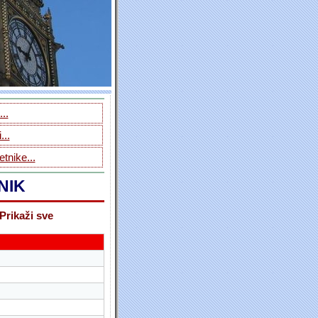
..
...
tnike...
NIK
Prikaži sve