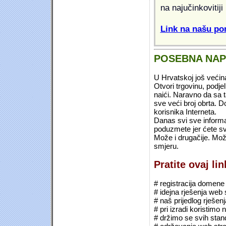
na najučinkovitiji
Link na našu pon
POSEBNA NA
U Hrvatskoj još većin
Otvori trgovinu, podje
naići. Naravno da sa 
sve veći broj obrta.
korisnika Interneta.
Danas svi sve informac
poduzmete jer ćete sv
Može i drugačije. Mož
smjeru.
Pratite ovaj li
# registracija domene (*
# idejna rješenja web 
# naš prijedlog rješen
# pri izradi koristimo
# držimo se svih sta