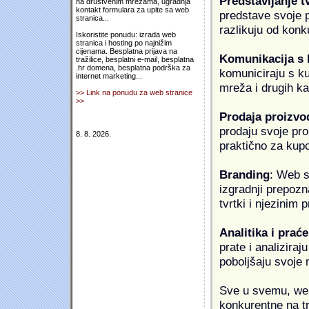
Predstavljanje t
na društvenim mrežama, ugradnja
kontakt formulara za upite sa web
predstave svoje pr
stranica...
razlikuju od konk
Iskoristite ponudu: izrada web
stranica i hosting po najnižim
cijenama. Besplatna prijava na
Komunikacija s
tražilice, besplatni e-mail, besplatna
.hr domena, besplatna podrška za
komuniciraju s k
internet marketing...
mreža i drugih k
>> Link na ponudu za web stranice
>>
Prodaja proizvo
prodaju svoje proi
8. 8. 2026.
praktično za kup
Branding
: Web s
izgradnji prepozna
tvrtki i njezinim
Analitika i praće
prate i analiziraj
poboljšaju svoje 
Sve u svemu, web 
konkurentne na tr