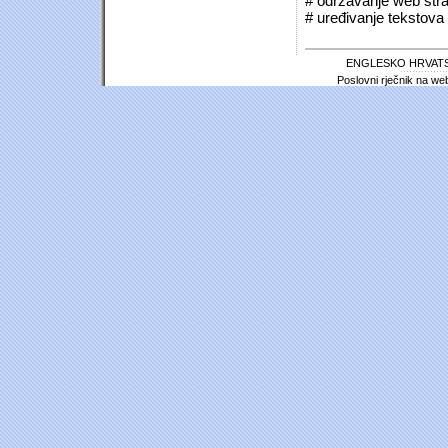
# održavanje web stra
# uređivanje tekstova 
ENGLESKO HRVATS
Poslovni rječnik na we