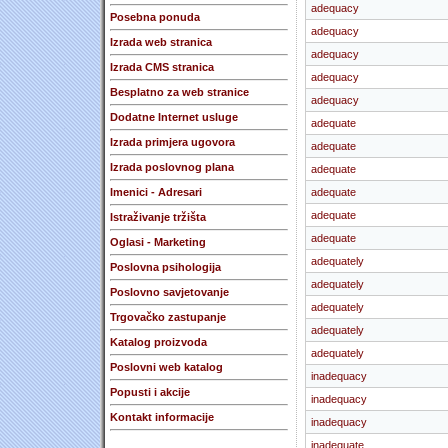
adequacy
Posebna ponuda
adequacy
Izrada web stranica
adequacy
Izrada CMS stranica
adequacy
Besplatno za web stranice
adequacy
Dodatne Internet usluge
adequate
Izrada primjera ugovora
adequate
Izrada poslovnog plana
adequate
Imenici - Adresari
adequate
adequate
Istraživanje tržišta
adequate
Oglasi - Marketing
adequately
Poslovna psihologija
adequately
Poslovno savjetovanje
adequately
Trgovačko zastupanje
adequately
Katalog proizvoda
adequately
Poslovni web katalog
inadequacy
Popusti i akcije
inadequacy
Kontakt informacije
inadequacy
inadequate