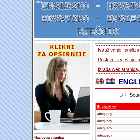
CMS
Istraživanje i analiz
Poslovni izvještaji i 
Izrada web stranica,
ENGLE
Sear
Engleski <>
adequacy
adequacy
adequacy
adequacy
Naslovna stranica