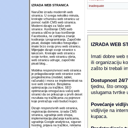
IZRADA WEB STRANICA
inadequate
Naručite izradu modernih web
stranica. U svega nekoliko minuta,
kreirajte vrhunsku web stranicu uz
pomoć naših CMS web stranica.
Moderni dizajni za Vaše web
stranice. Korištenje CMS web
stranica slično je kao korištenje
Facebooka, ne zahtjeva znanje
kodiranja i programiranja. Započnite
pisati, dodajte nekoliko fotografija i
IZRADA WEB S
imate brzo svoju prvu web stranicu.
Mijenjajte dizajn svoje stranice s
lakoćom. Kreirajte web stranicu
Imati dobre web s
svoje tvrtke, web stranicu obrta,
web stranicu udruge, započnite
ili organizaciju k
pisati blog...
zašto bi trebali i
Mobilna responzivnost web stranica
je prilagođavanje web stranice svim
preglednicima (mobitel, tablet,
Dostupnost 24/7
računalo) i mora se implementirati na
sve web stranice. Besplatna
tjednu, što omogu
optimizacija za tražilice; SEO
optimizacija omogućava vašoj web
uslugama tvrtke u
stranici da se prikazuje u prvih deset
rezultata na tražilicama za pojmove
koje pretražuju vaši budući kupci.
Povećanje vidlji
Dizajn responzivnih web stranica,
vidljivije na inte
registracija domene, izrada CMS
stranica, ugradnja web shopa,
kupaca.
implementacija plaćanja karticama,
ugradnja Google analyticsa, siguran
hosting, prijava na tražilice, reklama