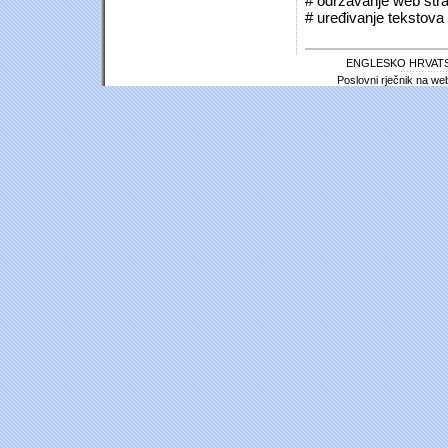
# održavanje web stra
# uređivanje tekstova 
ENGLESKO HRVATS
Poslovni rječnik na we