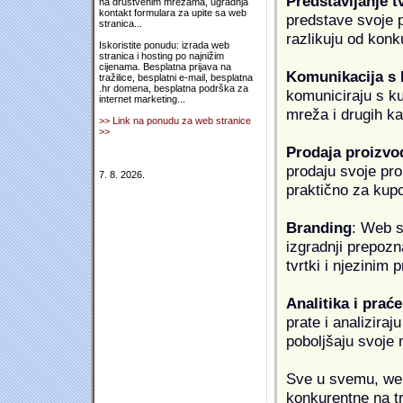
Predstavljanje t
na društvenim mrežama, ugradnja
kontakt formulara za upite sa web
predstave svoje pr
stranica...
razlikuju od konk
Iskoristite ponudu: izrada web
stranica i hosting po najnižim
cijenama. Besplatna prijava na
Komunikacija s
tražilice, besplatni e-mail, besplatna
.hr domena, besplatna podrška za
komuniciraju s k
internet marketing...
mreža i drugih k
>> Link na ponudu za web stranice
>>
Prodaja proizvo
prodaju svoje proi
7. 8. 2026.
praktično za kup
Branding
: Web s
izgradnji prepozna
tvrtki i njezinim
Analitika i praće
prate i analiziraj
poboljšaju svoje 
Sve u svemu, web 
konkurentne na tr