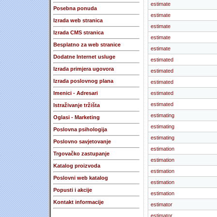
estimate
Posebna ponuda
estimate
Izrada web stranica
estimate
Izrada CMS stranica
estimate
Besplatno za web stranice
estimate
Dodatne Internet usluge
estimated
Izrada primjera ugovora
estimated
Izrada poslovnog plana
estimated
Imenici - Adresari
estimated
estimated
Istraživanje tržišta
estimating
Oglasi - Marketing
estimating
Poslovna psihologija
estimating
Poslovno savjetovanje
estimation
Trgovačko zastupanje
estimation
Katalog proizvoda
estimation
Poslovni web katalog
estimation
Popusti i akcije
estimation
Kontakt informacije
estimator
estimator