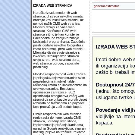
IZRADA WEB STRANICA
general estimator
Naručite izradu modernih web
stranica. U svega nekoliko minuta,
kreirajte vrhunsku web stranicu uz
pomoć naših CMS web stranica.
Moderni dizajni za Vaše web
stranice. Korištenje CMS web
stranica slično je kao korištenje
Facebooka, ne zahtjeva znanje
kodiranja i programiranja. Započnite
pisati, dodajte nekoliko fotografija i
IZRADA WEB S
imate brzo svoju prvu web stranicu.
Mijenjajte dizajn svoje stranice s
lakoćom. Kreirajte web stranicu
Imati dobre web s
svoje tvrtke, web stranicu obrta,
web stranicu udruge, započnite
ili organizaciju k
pisati blog...
zašto bi trebali i
Mobilna responzivnost web stranica
je prilagođavanje web stranice svim
preglednicima (mobitel, tablet,
Dostupnost 24/7
računalo) i mora se implementirati na
sve web stranice. Besplatna
tjednu, što omogu
optimizacija za tražilice; SEO
optimizacija omogućava vašoj web
uslugama tvrtke u
stranici da se prikazuje u prvih deset
rezultata na tražilicama za pojmove
koje pretražuju vaši budući kupci.
Povećanje vidlji
Dizajn responzivnih web stranica,
vidljivije na inte
registracija domene, izrada CMS
stranica, ugradnja web shopa,
kupaca.
implementacija plaćanja karticama,
ugradnja Google analyticsa, siguran
hosting, prijava na tražilice, reklama