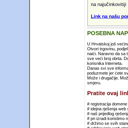
na najučinkovitiji
Link na našu pon
POSEBNA NA
U Hrvatskoj još većin
Otvori trgovinu, podje
naići. Naravno da sa 
sve veći broj obrta.
korisnika Interneta.
Danas svi sve informac
poduzmete jer ćete sv
Može i drugačije. Mož
smjeru.
Pratite ovaj li
# registracija domene (*
# idejna rješenja web 
# naš prijedlog rješen
# pri izradi koristimo
# držimo se svih sta