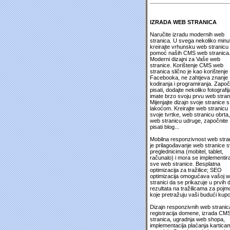
IZRADA WEB STRANICA
Naručite izradu modernih web
stranica. U svega nekoliko minu
kreirajte vrhunsku web stranicu
pomoć naših CMS web stranica
Moderni dizajni za Vaše web
stranice. Korištenje CMS web
stranica slično je kao korištenje
Facebooka, ne zahtjeva znanje
kodiranja i programiranja. Započ
pisati, dodajte nekoliko fotografija
imate brzo svoju prvu web stran
Mijenjajte dizajn svoje stranice s
lakoćom. Kreirajte web stranicu
svoje tvrtke, web stranicu obrta,
web stranicu udruge, započnite
pisati blog...
Mobilna responzivnost web stra
je prilagođavanje web stranice 
preglednicima (mobitel, tablet,
računalo) i mora se implementira
sve web stranice. Besplatna
optimizacija za tražilice; SEO
optimizacija omogućava vašoj 
stranici da se prikazuje u prvih 
rezultata na tražilicama za pojm
koje pretražuju vaši budući kupc
Dizajn responzivnih web stranic
registracija domene, izrada CM
stranica, ugradnja web shopa,
implementacija plaćanja kartica