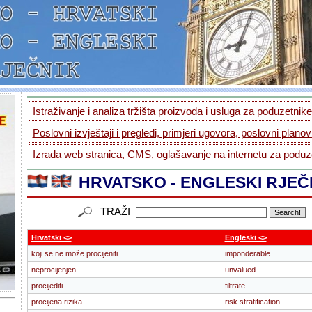
Istraživanje i analiza tržišta proizvoda i usluga za poduzetnike.
Poslovni izvještaji i pregledi, primjeri ugovora, poslovni planovi
Izrada web stranica, CMS, oglašavanje na internetu za poduze
HRVATSKO - ENGLESKI RJEČ
TRAŽI
Hrvatski <>
Engleski <>
koji se ne može procijeniti
imponderable
neprocijenjen
unvalued
procijediti
filtrate
procijena rizika
risk stratification