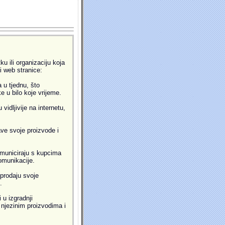
u ili organizaciju koja
ti web stranice:
 u tjednu, što
 u bilo koje vrijeme.
idljivije na internetu,
ve svoje proizvode i
municiraju s kupcima
omunikacije.
prodaju svoje
.
 u izgradnji
i njezinim proizvodima i