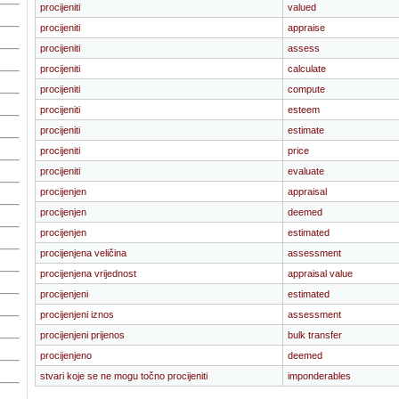
procijeniti
valued
procijeniti
appraise
procijeniti
assess
procijeniti
calculate
procijeniti
compute
procijeniti
esteem
procijeniti
estimate
procijeniti
price
procijeniti
evaluate
procijenjen
appraisal
procijenjen
deemed
procijenjen
estimated
procijenjena veličina
assessment
procijenjena vrijednost
appraisal value
procijenjeni
estimated
procijenjeni iznos
assessment
procijenjeni prijenos
bulk transfer
procijenjeno
deemed
stvari koje se ne mogu točno procijeniti
imponderables