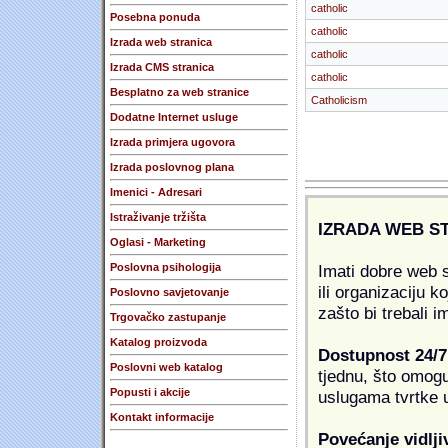
catholic
Posebna ponuda
catholic
Izrada web stranica
catholic
Izrada CMS stranica
catholic
Besplatno za web stranice
Catholicism
Dodatne Internet usluge
Izrada primjera ugovora
Izrada poslovnog plana
Imenici - Adresari
Istraživanje tržišta
IZRADA WEB S
Oglasi - Marketing
Imati dobre web s
Poslovna psihologija
ili organizaciju k
Poslovno savjetovanje
zašto bi trebali i
Trgovačko zastupanje
Katalog proizvoda
Dostupnost 24/7
Poslovni web katalog
tjednu, što omogu
Popusti i akcije
uslugama tvrtke u
Kontakt informacije
Povećanje vidlji