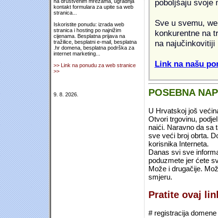
poboljšaju svoje 
na društvenim mrežama, ugradnja
kontakt formulara za upite sa web
stranica...
Sve u svemu, web 
Iskoristite ponudu: izrada web
stranica i hosting po najnižim
konkurentne na tr
cijenama. Besplatna prijava na
na najučinkovitiji
tražilice, besplatni e-mail, besplatna
.hr domena, besplatna podrška za
internet marketing...
Link na našu pon
>> Link na ponudu za web stranice
>>
POSEBNA NA
9. 8. 2026.
U Hrvatskoj još većin
Otvori trgovinu, podje
naići. Naravno da sa 
sve veći broj obrta.
korisnika Interneta.
Danas svi sve informac
poduzmete jer ćete sv
Može i drugačije. Mož
smjeru.
Pratite ovaj li
# registracija domene (*