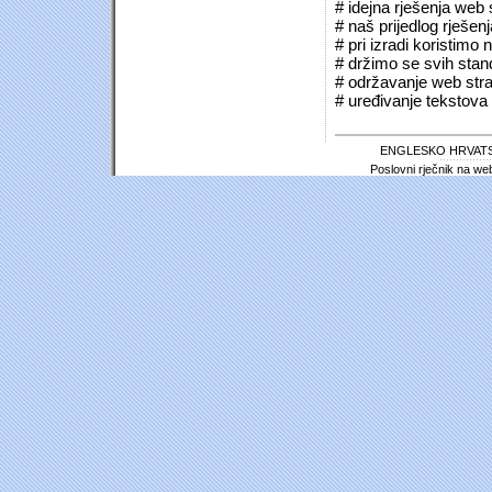
# idejna rješenja web 
# naš prijedlog rješen
# pri izradi koristimo
# držimo se svih sta
# održavanje web stra
# uređivanje tekstova 
ENGLESKO HRVATS
Poslovni rječnik na we