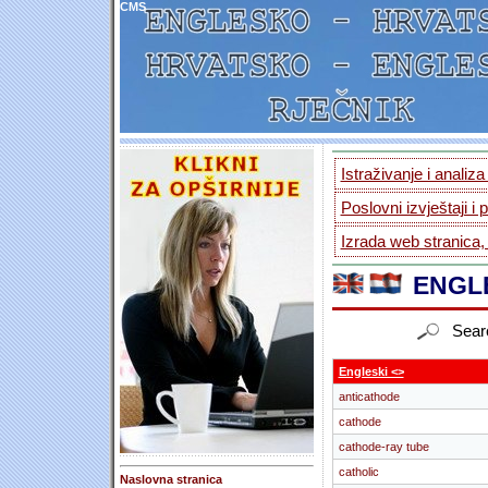
CMS
Istraživanje i analiz
Poslovni izvještaji i 
Izrada web stranica,
ENGLE
Sear
Engleski <>
anticathode
cathode
cathode-ray tube
catholic
Naslovna stranica