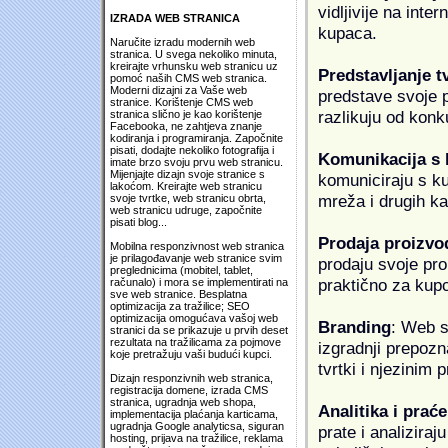
vidljivije na inte
IZRADA WEB STRANICA
kupaca.
Naručite izradu modernih web
stranica. U svega nekoliko minuta,
kreirajte vrhunsku web stranicu uz
Predstavljanje t
pomoć naših CMS web stranica.
Moderni dizajni za Vaše web
predstave svoje pr
stranice. Korištenje CMS web
razlikuju od konk
stranica slično je kao korištenje
Facebooka, ne zahtjeva znanje
kodiranja i programiranja. Započnite
pisati, dodajte nekoliko fotografija i
Komunikacija s
imate brzo svoju prvu web stranicu.
Mijenjajte dizajn svoje stranice s
komuniciraju s k
lakoćom. Kreirajte web stranicu
mreža i drugih k
svoje tvrtke, web stranicu obrta,
web stranicu udruge, započnite
pisati blog...
Prodaja proizvo
Mobilna responzivnost web stranica
je prilagođavanje web stranice svim
prodaju svoje proi
preglednicima (mobitel, tablet,
praktično za kup
računalo) i mora se implementirati na
sve web stranice. Besplatna
optimizacija za tražilice; SEO
optimizacija omogućava vašoj web
Branding
: Web s
stranici da se prikazuje u prvih deset
rezultata na tražilicama za pojmove
izgradnji prepozna
koje pretražuju vaši budući kupci.
tvrtki i njezinim
Dizajn responzivnih web stranica,
registracija domene, izrada CMS
stranica, ugradnja web shopa,
Analitika i praće
implementacija plaćanja karticama,
ugradnja Google analyticsa, siguran
prate i analiziraj
hosting, prijava na tražilice, reklama