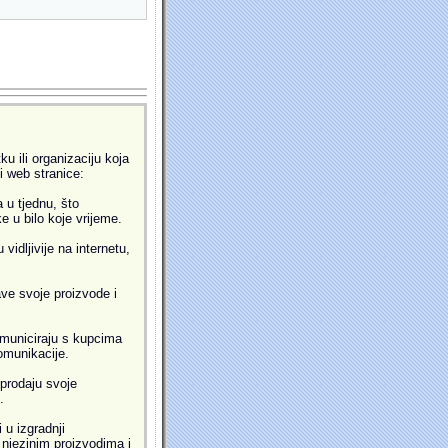
u ili organizaciju koja
ti web stranice:
 u tjednu, što
 u bilo koje vrijeme.
idljivije na internetu,
ve svoje proizvode i
municiraju s kupcima
omunikacije.
prodaju svoje
.
 u izgradnji
i njezinim proizvodima i