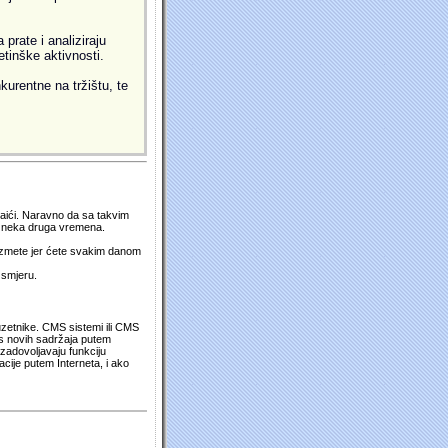
prate i analiziraju
etinške aktivnosti.
kurentne na tržištu, te
 naići. Naravno da sa takvim
su neka druga vremena.
duzmete jer ćete svakim danom
 smjeru.
uzetnike. CMS sistemi ili CMS
os novih sadržaja putem
zadovoljavaju funkciju
cije putem Interneta, i ako