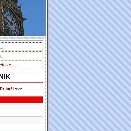
..
...
tnike...
NIK
Prikaži sve