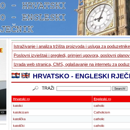
Istraživanje i analiza tržišta proizvoda i usluga za poduzetnike.
Poslovni izvještaji i pregledi, primjeri ugovora, poslovni planovi
Izrada web stranica, CMS, oglašavanje na internetu za poduze
HRVATSKO - ENGLESKI RJEČ
TRAŽI
Hrvatski <>
Engleski <>
katolici
catholic
katolicizam
Catholicism
katolička
catholic
katolički
catholic