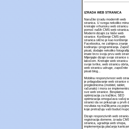
IZRADA WEB STRANICA
Naručite izradu modernih web
stranica. U svega nekoliko minu
kreirajte vrhunsku web stranicu
pomoć naših CMS web stranica
Moderni dizajni za Vaše web
stranice. Korištenje CMS web
stranica slično je kao korištenje
Facebooka, ne zahtjeva znanje
kodiranja i programiranja. Započ
pisati, dodajte nekoliko fotografija
imate brzo svoju prvu web stran
Mijenjajte dizajn svoje stranice s
lakoćom. Kreirajte web stranicu
svoje tvrtke, web stranicu obrta,
web stranicu udruge, započnite
pisati blog...
Mobilna responzivnost web stra
je prilagođavanje web stranice 
preglednicima (mobitel, tablet,
računalo) i mora se implementira
sve web stranice. Besplatna
optimizacija za tražilice; SEO
optimizacija omogućava vašoj 
stranici da se prikazuje u prvih 
rezultata na tražilicama za pojm
koje pretražuju vaši budući kupc
Dizajn responzivnih web stranic
registracija domene, izrada CM
stranica, ugradnja web shopa,
implementacija plaćanja kartica