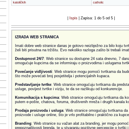
katoličkih
catholic
|
Ispis
| Zapisa: 1 do 5 od 5 |
IZRADA WEB STRANICA
Imati dobre web stranice danas je gotovo neizbježno za bilo koju tvrtk
želi biti prisutna na tržištu. Evo nekoliko razloga zašto bi trebali ima
Dostupnost 24/7
: Web stranice su dostupne 24 sata dnevno, 7 dana
omogućuje kupcima da se informiraju o proizvodima i uslugama tvrtke
Povećanje vidljivosti
: Web stranice mogu pomoći tvrtkama da budu v
što može povećati broj posjetitelja i potencijalnih kupaca.
Predstavljanje tvrtke
: Web stranice omogućuju tvrtkama da predsta
usluge, povijest tvrtke i viziju, te da se razlikuju od konkurencije.
Komunikacija s kupcima
: Web stranice omogućuju tvrtkama da ko
putem e-pošte, chatova, foruma, društvenih mreža i drugih kanala k
Prodaja proizvoda i usluga
: Web stranice omogućuju tvrtkama da 
proizvode i usluge online, što je vrlo profitabilno i praktično za kupce
Branding
: Web stranice su važan alat za branding, jer mogu pomoći
prepoznatljivosti brenda, te u stvaranju pozitivne percepcije o tvrtki 