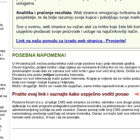
uslugama.
Analitika i praćenje rezultata
: Web stranice omogućuju tvrtkama da 
posjetitelje, te da bolje razumiju svoje kupce i poboljšaju svoje mark
ta,
Sve u svemu, web stranice su važan alat za tvrtke koje žele biti kon
 uz
uspješno prodavati svoje proizvode i usluge na najučinkovitiji način.
.
Link na našu ponudu za izradu web stranica - Provjerite!
nite
POSEBNA NAPOMENA!
 i
icu.
U Hrvatskoj još većina poduzetnika vodi svoje poslove kao i prije desetak godina.
Otvori trgovinu, podjeli vizitke i daje oglase po novinama ili čeka tko će mu slučajno
poslovanjem svaki dan se zatvara sve više tvrtki i gasi sve veći broj obrta. Došla 
Hrvatska ima preko
milijun
korisnika Interneta.
Danas svi sve informacije traže putem Interneta. Krajnje je vrijeme da se nešto po
imati sve manje i manje kupaca i klijenata.
nica
Može i drugačije. Može se i sada biti uspješan, samo treba napraviti korak u pravom
svim
Pratite ovaj link i saznajte kako uspješno voditi posao
ti na
Poslovni forum d.o.o. izrađuje CMS web stranice za tvrtke, obrtnike i sve druge pod
aplikacije su web programi prilagođeni potrebama korisnika za jednostavan i brz un
web
administracijskog sučelja na web stranice. Danas postoji velik broj CMS sistema koji 
deset
samostalnog unošenja sadržaja od strane korisnika. Danas svi traže baš sve informa
ove
nemate web stranice, Vi kao i da ne postojite.
i.
a,
S
ma,