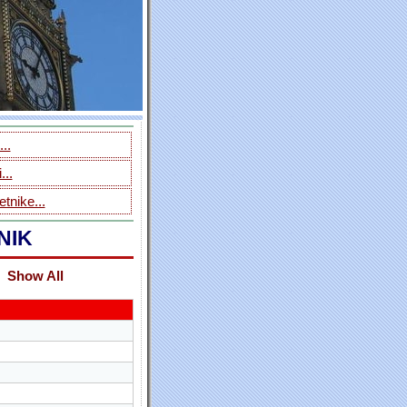
..
...
tnike...
NIK
Show All