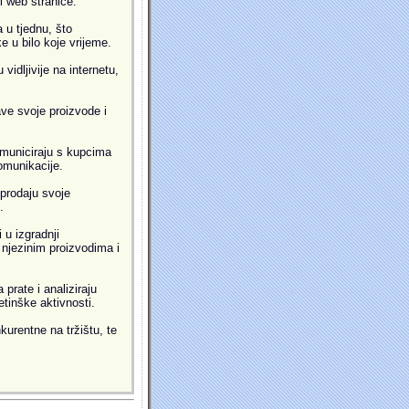
ti web stranice:
 u tjednu, što
 u bilo koje vrijeme.
idljivije na internetu,
ve svoje proizvode i
municiraju s kupcima
omunikacije.
prodaju svoje
.
 u izgradnji
i njezinim proizvodima i
prate i analiziraju
etinške aktivnosti.
kurentne na tržištu, te