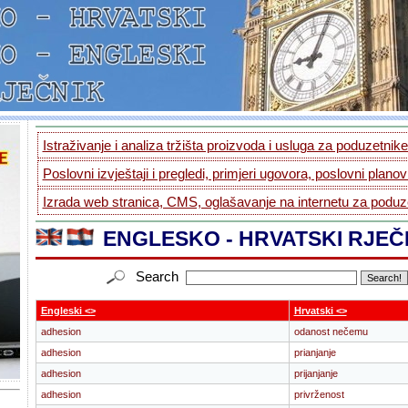
Istraživanje i analiza tržišta proizvoda i usluga za poduzetnike.
Poslovni izvještaji i pregledi, primjeri ugovora, poslovni planovi
Izrada web stranica, CMS, oglašavanje na internetu za poduze
ENGLESKO - HRVATSKI RJEČ
Search
Engleski <>
Hrvatski <>
adhesion
odanost nečemu
adhesion
prianjanje
adhesion
prijanjanje
adhesion
privrženost