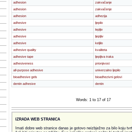
adhesion
zakvačanje
adhesion
zakvačenje
adhesion
adhezija
adhesive
ljepilo
adhesive
lepljiv
adhesive
ljepljiv
adhesive
keljilo
adhesive quality
kvaliteta
adhesive tape
ljepljiva traka
adhesiveness
prionjivost
all-purpose adhesive
univerzalno ljepilo
bioadhesive gels
bioadhezivni gelovi
dentin adhesive
dentin
Words: 1 to 17 of 17
IZRADA WEB STRANICA
Imati dobre web stranice danas je gotovo neizbježno za bilo koju tvrtk