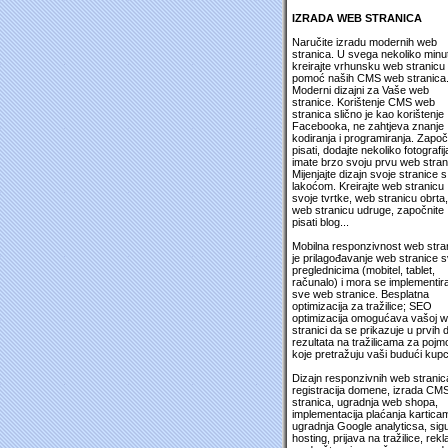
IZRADA WEB STRANICA
Naručite izradu modernih web
stranica. U svega nekoliko minu
kreirajte vrhunsku web stranicu
pomoć naših CMS web stranica
Moderni dizajni za Vaše web
stranice. Korištenje CMS web
stranica slično je kao korištenje
Facebooka, ne zahtjeva znanje
kodiranja i programiranja. Započ
pisati, dodajte nekoliko fotografija
imate brzo svoju prvu web stran
Mijenjajte dizajn svoje stranice s
lakoćom. Kreirajte web stranicu
svoje tvrtke, web stranicu obrta,
web stranicu udruge, započnite
pisati blog...
Mobilna responzivnost web stra
je prilagođavanje web stranice 
preglednicima (mobitel, tablet,
računalo) i mora se implementira
sve web stranice. Besplatna
optimizacija za tražilice; SEO
optimizacija omogućava vašoj 
stranici da se prikazuje u prvih 
rezultata na tražilicama za pojm
koje pretražuju vaši budući kupc
Dizajn responzivnih web stranic
registracija domene, izrada CM
stranica, ugradnja web shopa,
implementacija plaćanja kartica
ugradnja Google analyticsa, sig
hosting, prijava na tražilice, rek