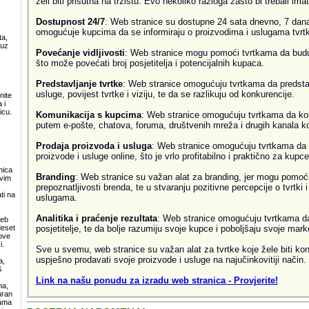
želi biti prisutna na tržištu. Evo nekoliko razloga zašto bi trebali ima
Dostupnost 24/7
: Web stranice su dostupne 24 sata dnevno, 7 dana
omogućuje kupcima da se informiraju o proizvodima i uslugama tvrtke
ta,
 uz
Povećanje vidljivosti
: Web stranice mogu pomoći tvrtkama da budu v
.
što može povećati broj posjetitelja i potencijalnih kupaca.
Predstavljanje tvrtke
: Web stranice omogućuju tvrtkama da predsta
usluge, povijest tvrtke i viziju, te da se razlikuju od konkurencije.
nite
 i
icu.
Komunikacija s kupcima
: Web stranice omogućuju tvrtkama da ko
putem e-pošte, chatova, foruma, društvenih mreža i drugih kanala k
Prodaja proizvoda i usluga
: Web stranice omogućuju tvrtkama da 
proizvode i usluge online, što je vrlo profitabilno i praktično za kupce
nica
Branding
: Web stranice su važan alat za branding, jer mogu pomoći
svim
prepoznatljivosti brenda, te u stvaranju pozitivne percepcije o tvrtki 
ti na
uslugama.
Analitika i praćenje rezultata
: Web stranice omogućuju tvrtkama da 
web
posjetitelje, te da bolje razumiju svoje kupce i poboljšaju svoje mark
deset
ove
i.
Sve u svemu, web stranice su važan alat za tvrtke koje žele biti kon
uspješno prodavati svoje proizvode i usluge na najučinkovitiji način.
a,
S
Link na našu ponudu za izradu web stranica - Provjerite!
ma,
uran
lama