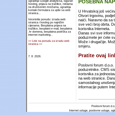
POSEBNA NA
ugradnja Google analyticsa, siguran
hosting, prijava na tražilice, reklama
na društvenim mrežama, ugradnja
kontakt formulara za upite sa web
U Hrvatskoj još većin
stranica...
Otvori trgovinu, podje
naići. Naravno da sa 
Iskoristite ponudu: izrada web
stranica i hosting po najnižim
sve veći broj obrta.
cijenama. Besplatna prijava na
korisnika Interneta.
tražilice, besplatni e-mail, besplatna
.hr domena, besplatna podrška za
Danas svi sve informac
internet marketing...
poduzmete jer ćete sv
>> Link na ponudu za izradu web
Može i drugačije. Mož
stranica >>
smjeru.
Pratite ovaj li
7. 8. 2026.
Poslovni forum d.o.o. 
poduzetnike. CMS sist
korisnika za jednosta
na web stranice. Dana
samostalnog unošenja 
informacije putem Inte
Poslovni forum d.o.
Internet usluge, poslovne usluge, ogl