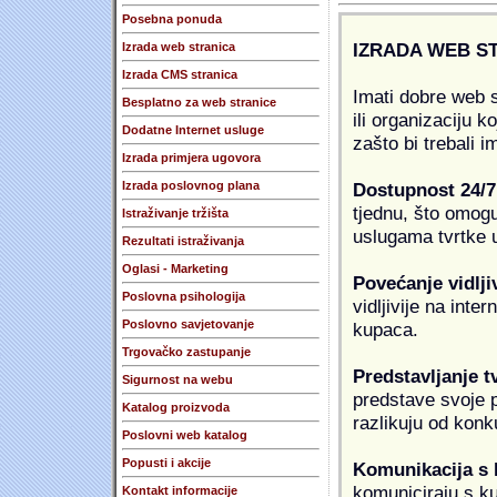
Posebna ponuda
IZRADA WEB S
Izrada web stranica
Izrada CMS stranica
Imati dobre web s
Besplatno za web stranice
ili organizaciju k
Dodatne Internet usluge
zašto bi trebali i
Izrada primjera ugovora
Dostupnost 24/7
Izrada poslovnog plana
tjednu, što omogu
Istraživanje tržišta
uslugama tvrtke u
Rezultati istraživanja
Oglasi - Marketing
Povećanje vidlji
Poslovna psihologija
vidljivije na inte
Poslovno savjetovanje
kupaca.
Trgovačko zastupanje
Predstavljanje t
Sigurnost na webu
predstave svoje pr
Katalog proizvoda
razlikuju od konk
Poslovni web katalog
Popusti i akcije
Komunikacija s
komuniciraju s k
Kontakt informacije