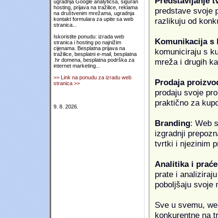
Predstavljanje t
ugradnja Google analyticsa, siguran
hosting, prijava na tražilice, reklama
predstave svoje pr
na društvenim mrežama, ugradnja
razlikuju od konk
kontakt formulara za upite sa web
stranica...
Iskoristite ponudu: izrada web
Komunikacija s
stranica i hosting po najnižim
cijenama. Besplatna prijava na
komuniciraju s k
tražilice, besplatni e-mail, besplatna
mreža i drugih k
.hr domena, besplatna podrška za
internet marketing...
>> Link na ponudu za izradu web
Prodaja proizvo
stranica >>
prodaju svoje proi
praktično za kup
9. 8. 2026.
Branding
: Web s
izgradnji prepozna
tvrtki i njezinim
Analitika i praće
prate i analiziraj
poboljšaju svoje 
Sve u svemu, web 
konkurentne na tr