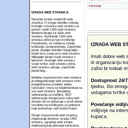
tranzicija
IZRADA WEB STRANICA
Naručite izradu modernih web
stranica. U svega nekoliko minuta,
kreirajte vrhunsku web stranicu uz
pomoć naših CMS web stranica.
Moderni dizajni za Vaše web
stranice. Korištenje CMS web
stranica slično je kao korištenje
IZRADA WEB S
Facebooka, ne zahtjeva znanje
kodiranja i programiranja. Započnite
pisati, dodajte nekoliko fotografija i
imate brzo svoju prvu web stranicu.
Imati dobre web s
Mijenjajte dizajn svoje stranice s
lakoćom. Kreirajte web stranicu
ili organizaciju k
svoje tvrtke, web stranicu obrta,
zašto bi trebali i
web stranicu udruge, započnite
pisati blog...
Mobilna responzivnost web stranica
Dostupnost 24/7
je prilagođavanje web stranice svim
preglednicima (mobitel, tablet,
tjednu, što omogu
računalo) i mora se implementirati na
uslugama tvrtke u
sve web stranice. Besplatna
optimizacija za tražilice; SEO
optimizacija omogućava vašoj web
stranici da se prikazuje u prvih deset
Povećanje vidlji
rezultata na tražilicama za pojmove
koje pretražuju vaši budući kupci.
vidljivije na inte
kupaca.
Dizajn responzivnih web stranica,
registracija domene, izrada CMS
stranica, ugradnja web shopa,
implementacija plaćanja karticama,