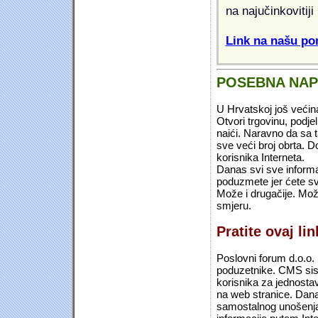
na najučinkovitiji
Link na našu pon
POSEBNA NA
U Hrvatskoj još većin
Otvori trgovinu, podje
naići. Naravno da sa 
sve veći broj obrta.
korisnika Interneta.
Danas svi sve informac
poduzmete jer ćete sv
Može i drugačije. Mož
smjeru.
Pratite ovaj li
Poslovni forum d.o.o. 
poduzetnike. CMS sist
korisnika za jednosta
na web stranice. Dana
samostalnog unošenja 