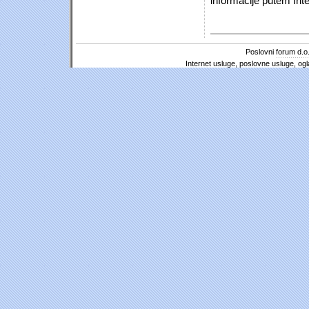
informacije putem Inte
Poslovni forum d.o.
Internet usluge, poslovne usluge, ogl