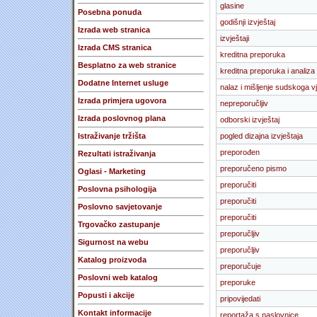
glasine
Posebna ponuda
godišnji izvještaj
Izrada web stranica
izvještaji
Izrada CMS stranica
kreditna preporuka
Besplatno za web stranice
kreditna preporuka i analiza
Dodatne Internet usluge
nalaz i mišljenje sudskoga v
Izrada primjera ugovora
nepreporučljiv
Izrada poslovnog plana
odborski izvještaj
Istraživanje tržišta
pogled dizajna izvještaja
preporođen
Rezultati istraživanja
preporučeno pismo
Oglasi - Marketing
preporučiti
Poslovna psihologija
preporučiti
Poslovno savjetovanje
preporučiti
Trgovačko zastupanje
preporučljiv
Sigurnost na webu
preporučljiv
Katalog proizvoda
preporučuje
Poslovni web katalog
preporuke
Popusti i akcije
pripovijedati
Kontakt informacije
reportaža s naslovnice