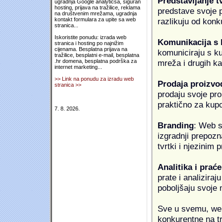
Predstavljanje t
ugradnja Google analyticsa, siguran
hosting, prijava na tražilice, reklama
predstave svoje pr
na društvenim mrežama, ugradnja
razlikuju od konk
kontakt formulara za upite sa web
stranica...
Iskoristite ponudu: izrada web
Komunikacija s
stranica i hosting po najnižim
cijenama. Besplatna prijava na
komuniciraju s k
tražilice, besplatni e-mail, besplatna
mreža i drugih k
.hr domena, besplatna podrška za
internet marketing...
>> Link na ponudu za izradu web
Prodaja proizvo
stranica >>
prodaju svoje proi
praktično za kup
7. 8. 2026.
Branding
: Web s
izgradnji prepozna
tvrtki i njezinim
Analitika i praće
prate i analiziraj
poboljšaju svoje 
Sve u svemu, web 
konkurentne na tr