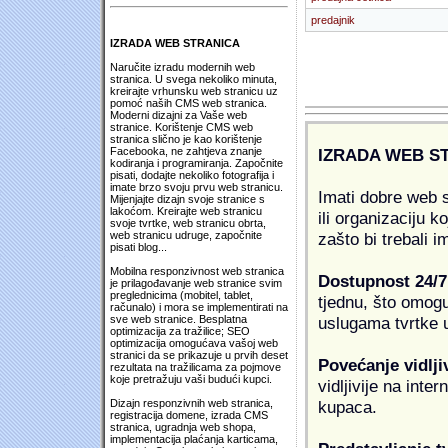
predajnik
IZRADA WEB STRANICA
Naručite izradu modernih web
stranica. U svega nekoliko minuta,
kreirajte vrhunsku web stranicu uz
pomoć naših CMS web stranica.
Moderni dizajni za Vaše web
stranice. Korištenje CMS web
stranica slično je kao korištenje
IZRADA WEB S
Facebooka, ne zahtjeva znanje
kodiranja i programiranja. Započnite
pisati, dodajte nekoliko fotografija i
imate brzo svoju prvu web stranicu.
Imati dobre web s
Mijenjajte dizajn svoje stranice s
lakoćom. Kreirajte web stranicu
ili organizaciju k
svoje tvrtke, web stranicu obrta,
zašto bi trebali i
web stranicu udruge, započnite
pisati blog...
Mobilna responzivnost web stranica
Dostupnost 24/7
je prilagođavanje web stranice svim
preglednicima (mobitel, tablet,
tjednu, što omogu
računalo) i mora se implementirati na
uslugama tvrtke u
sve web stranice. Besplatna
optimizacija za tražilice; SEO
optimizacija omogućava vašoj web
stranici da se prikazuje u prvih deset
Povećanje vidlji
rezultata na tražilicama za pojmove
koje pretražuju vaši budući kupci.
vidljivije na inte
kupaca.
Dizajn responzivnih web stranica,
registracija domene, izrada CMS
stranica, ugradnja web shopa,
implementacija plaćanja karticama,