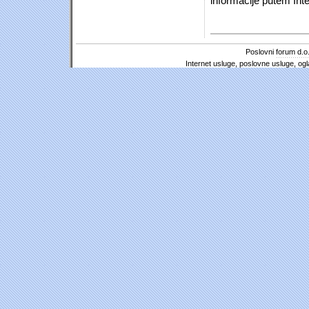
informacije putem Inte
Poslovni forum d.o.
Internet usluge, poslovne usluge, ogl