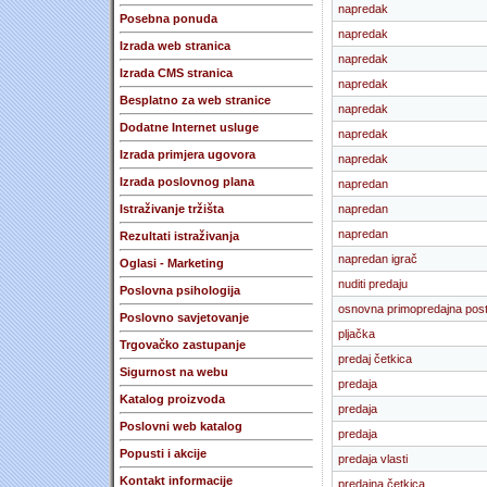
napredak
Posebna ponuda
napredak
Izrada web stranica
napredak
Izrada CMS stranica
napredak
Besplatno za web stranice
napredak
Dodatne Internet usluge
napredak
Izrada primjera ugovora
napredak
Izrada poslovnog plana
napredan
Istraživanje tržišta
napredan
napredan
Rezultati istraživanja
napredan igrač
Oglasi - Marketing
nuditi predaju
Poslovna psihologija
osnovna primopredajna post
Poslovno savjetovanje
pljačka
Trgovačko zastupanje
predaj četkica
Sigurnost na webu
predaja
Katalog proizvoda
predaja
Poslovni web katalog
predaja
Popusti i akcije
predaja vlasti
Kontakt informacije
predajna četkica