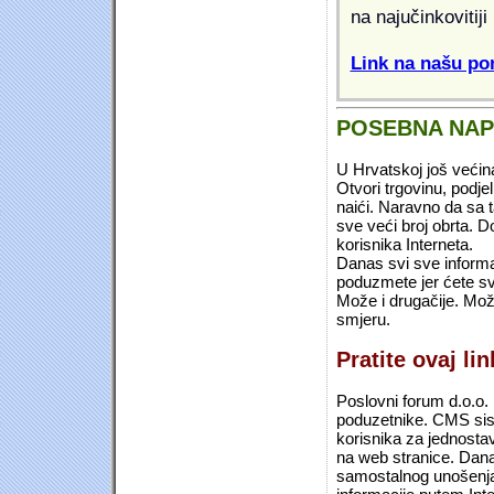
na najučinkovitiji
Link na našu pon
POSEBNA NA
U Hrvatskoj još većin
Otvori trgovinu, podje
naići. Naravno da sa 
sve veći broj obrta.
korisnika Interneta.
Danas svi sve informac
poduzmete jer ćete sv
Može i drugačije. Mož
smjeru.
Pratite ovaj li
Poslovni forum d.o.o. 
poduzetnike. CMS sist
korisnika za jednosta
na web stranice. Dana
samostalnog unošenja 