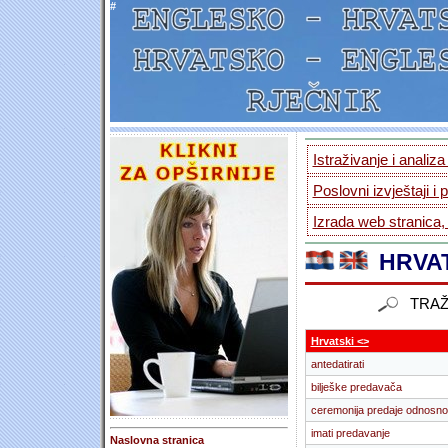
#
Istraživanje i analiz
Poslovni izvještaji i 
Izrada web stranica,
HRVAT
TRAŽ
Hrvatski <>
antedatirati
bilješke predavača
ceremonija predaje odnosno
imati predavanje
Naslovna stranica