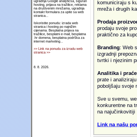
ugradnja Google analyticsa, siguran
komuniciraju s k
hosting, prijava na tražilice, reklama
mreža i drugih k
na društvenim mrežama, ugradnja
kontakt formulara za upite sa web
stranica...
Prodaja proizvo
Iskoristite ponudu: izrada web
stranica i hosting po najnižim
prodaju svoje proi
cijenama. Besplatna prijava na
praktično za kup
tražilice, besplatni e-mail, besplatna
.hr domena, besplatna podrška za
internet marketing...
Branding
: Web s
>> Link na ponudu za izradu web
stranica >>
izgradnji prepozna
tvrtki i njezinim
8. 8. 2026.
Analitika i praće
prate i analiziraj
poboljšaju svoje 
Sve u svemu, web 
konkurentne na tr
na najučinkovitiji
Link na našu pon