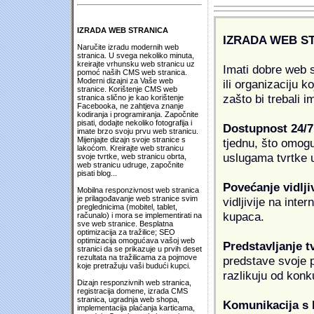
IZRADA WEB STRANICA
IZRADA WEB S
Naručite izradu modernih web
stranica. U svega nekoliko minuta,
kreirajte vrhunsku web stranicu uz
Imati dobre web s
pomoć naših CMS web stranica.
Moderni dizajni za Vaše web
ili organizaciju k
stranice. Korištenje CMS web
zašto bi trebali i
stranica slično je kao korištenje
Facebooka, ne zahtjeva znanje
kodiranja i programiranja. Započnite
pisati, dodajte nekoliko fotografija i
Dostupnost 24/7
imate brzo svoju prvu web stranicu.
Mijenjajte dizajn svoje stranice s
tjednu, što omogu
lakoćom. Kreirajte web stranicu
uslugama tvrtke u
svoje tvrtke, web stranicu obrta,
web stranicu udruge, započnite
pisati blog...
Povećanje vidlji
Mobilna responzivnost web stranica
je prilagođavanje web stranice svim
vidljivije na inte
preglednicima (mobitel, tablet,
kupaca.
računalo) i mora se implementirati na
sve web stranice. Besplatna
optimizacija za tražilice; SEO
optimizacija omogućava vašoj web
Predstavljanje t
stranici da se prikazuje u prvih deset
rezultata na tražilicama za pojmove
predstave svoje pr
koje pretražuju vaši budući kupci.
razlikuju od konk
Dizajn responzivnih web stranica,
registracija domene, izrada CMS
stranica, ugradnja web shopa,
Komunikacija s
implementacija plaćanja karticama,