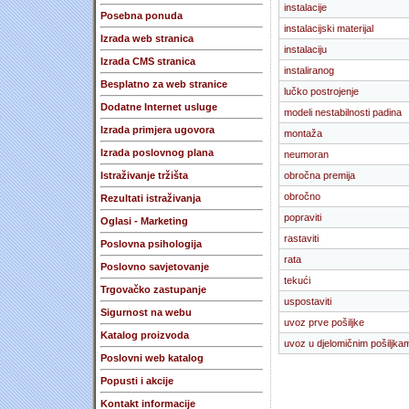
instalacije
Posebna ponuda
instalacijski materijal
Izrada web stranica
instalaciju
Izrada CMS stranica
instaliranog
Besplatno za web stranice
lučko postrojenje
Dodatne Internet usluge
modeli nestabilnosti padina
Izrada primjera ugovora
montaža
Izrada poslovnog plana
neumoran
Istraživanje tržišta
obročna premija
obročno
Rezultati istraživanja
popraviti
Oglasi - Marketing
rastaviti
Poslovna psihologija
rata
Poslovno savjetovanje
tekući
Trgovačko zastupanje
uspostaviti
Sigurnost na webu
uvoz prve pošiljke
Katalog proizvoda
uvoz u djelomičnim pošiljka
Poslovni web katalog
Popusti i akcije
Kontakt informacije