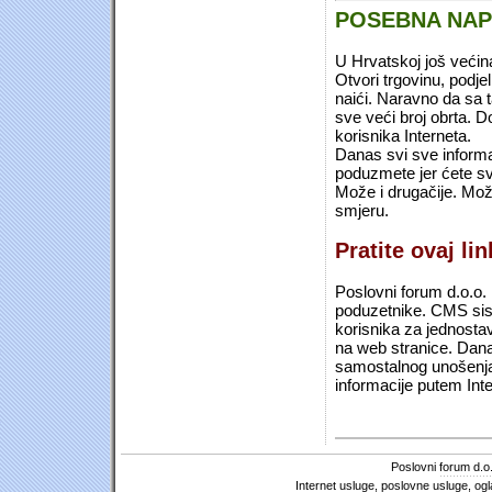
POSEBNA NA
U Hrvatskoj još većin
Otvori trgovinu, podje
naići. Naravno da sa 
sve veći broj obrta.
korisnika Interneta.
Danas svi sve informac
poduzmete jer ćete sv
Može i drugačije. Mož
smjeru.
Pratite ovaj li
Poslovni forum d.o.o. 
poduzetnike. CMS sist
korisnika za jednosta
na web stranice. Dana
samostalnog unošenja 
informacije putem Inte
Poslovni forum d.o.
Internet usluge, poslovne usluge, ogl