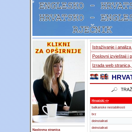
#
Istraživanje i analiz
Poslovni izvještaji i 
Izrada web stranica,
HRVAT
TRAŽ
Hrvatski <>
balkanske nestabilnosti
brz
deinstalirati
deinstalirati
Naslovna stranica