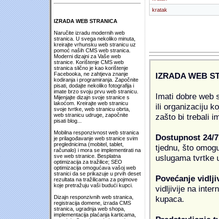
kratak
IZRADA WEB STRANICA
Naručite izradu modernih web
stranica. U svega nekoliko minuta,
kreirajte vrhunsku web stranicu uz
pomoć naših CMS web stranica.
Moderni dizajni za Vaše web
stranice. Korištenje CMS web
stranica slično je kao korištenje
IZRADA WEB S
Facebooka, ne zahtjeva znanje
kodiranja i programiranja. Započnite
pisati, dodajte nekoliko fotografija i
imate brzo svoju prvu web stranicu.
Imati dobre web s
Mijenjajte dizajn svoje stranice s
lakoćom. Kreirajte web stranicu
ili organizaciju k
svoje tvrtke, web stranicu obrta,
zašto bi trebali i
web stranicu udruge, započnite
pisati blog...
Mobilna responzivnost web stranica
Dostupnost 24/7
je prilagođavanje web stranice svim
preglednicima (mobitel, tablet,
tjednu, što omogu
računalo) i mora se implementirati na
uslugama tvrtke u
sve web stranice. Besplatna
optimizacija za tražilice; SEO
optimizacija omogućava vašoj web
stranici da se prikazuje u prvih deset
Povećanje vidlji
rezultata na tražilicama za pojmove
koje pretražuju vaši budući kupci.
vidljivije na inte
kupaca.
Dizajn responzivnih web stranica,
registracija domene, izrada CMS
stranica, ugradnja web shopa,
implementacija plaćanja karticama,