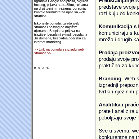
Predstavljanje t
ugradnja Google analyticsa, siguran
hosting, prijava na tražilice, reklama
predstave svoje pr
na društvenim mrežama, ugradnja
razlikuju od konk
kontakt formulara za upite sa web
stranica...
Iskoristite ponudu: izrada web
Komunikacija s
stranica i hosting po najnižim
cijenama. Besplatna prijava na
komuniciraju s k
tražilice, besplatni e-mail, besplatna
mreža i drugih k
.hr domena, besplatna podrška za
internet marketing...
>> Link na ponudu za izradu web
Prodaja proizvo
stranica >>
prodaju svoje proi
praktično za kup
8. 8. 2026.
Branding
: Web s
izgradnji prepozna
tvrtki i njezinim
Analitika i praće
prate i analiziraj
poboljšaju svoje 
Sve u svemu, web 
konkurentne na tr