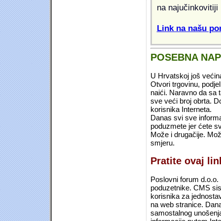
na najučinkovitiji
Link na našu pon
POSEBNA NA
U Hrvatskoj još većin
Otvori trgovinu, podje
naići. Naravno da sa 
sve veći broj obrta.
korisnika Interneta.
Danas svi sve informac
poduzmete jer ćete sv
Može i drugačije. Mož
smjeru.
Pratite ovaj li
Poslovni forum d.o.o. 
poduzetnike. CMS sist
korisnika za jednosta
na web stranice. Dana
samostalnog unošenja 