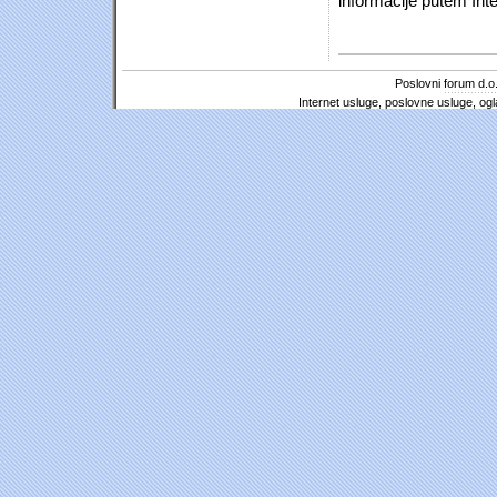
informacije putem Inte
Poslovni forum d.o.
Internet usluge, poslovne usluge, ogl