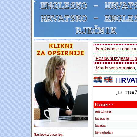
#
Istraživanje i analiz
Poslovni izvještaji i 
Izrada web stranica,
HRVAT
TRAŽ
Hrvatski <>
aristokrata
baratanje
baratati
bikvadratan
Naslovna stranica