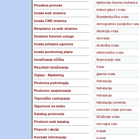
bjelovrata šarena muharica
Posebna ponuda
bolesti glave i vrata
Izrada web stranica
Brandenburška vrata
Izrada CMS stranica
demografske posljedice rata
Besplatno za web stranice
disekcija vrata
Dodatne Internet usluge
dovratak
Izrada primjera ugovora
dvokrilna vrata
Izrada poslovnog plana
elektronička vrata
Istraživanje tržišta
financiranje rata
fratar
Rezultati istraživanja
glavna vrata
Oglasi - Marketing
hidratacija
Poslovna psihologija
hidratacija
Poslovno savjetovanje
hidratacija
Trgovačko zastupanje
hidratacija cementa
Sigurnost na webu
intenzitet stope povrata
Katalog proizvoda
iščašenje vrata
Poslovni web katalog
iskrcajna rata
Popusti i akcije
kratak
Kontakt informacije
kratak