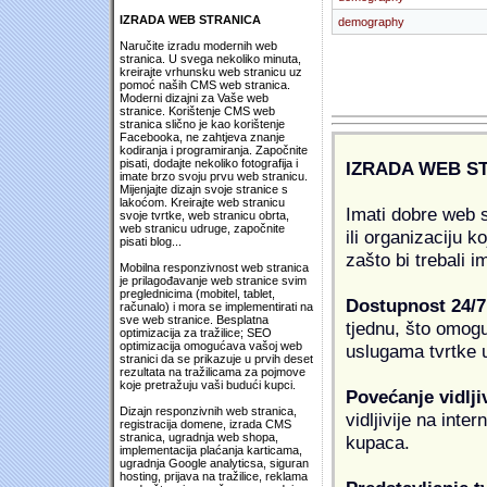
IZRADA WEB STRANICA
demography
Naručite izradu modernih web
stranica. U svega nekoliko minuta,
kreirajte vrhunsku web stranicu uz
pomoć naših CMS web stranica.
Moderni dizajni za Vaše web
stranice. Korištenje CMS web
stranica slično je kao korištenje
Facebooka, ne zahtjeva znanje
kodiranja i programiranja. Započnite
pisati, dodajte nekoliko fotografija i
IZRADA WEB S
imate brzo svoju prvu web stranicu.
Mijenjajte dizajn svoje stranice s
lakoćom. Kreirajte web stranicu
Imati dobre web s
svoje tvrtke, web stranicu obrta,
web stranicu udruge, započnite
ili organizaciju k
pisati blog...
zašto bi trebali i
Mobilna responzivnost web stranica
je prilagođavanje web stranice svim
preglednicima (mobitel, tablet,
Dostupnost 24/7
računalo) i mora se implementirati na
sve web stranice. Besplatna
tjednu, što omogu
optimizacija za tražilice; SEO
optimizacija omogućava vašoj web
uslugama tvrtke u
stranici da se prikazuje u prvih deset
rezultata na tražilicama za pojmove
koje pretražuju vaši budući kupci.
Povećanje vidlji
Dizajn responzivnih web stranica,
vidljivije na inte
registracija domene, izrada CMS
stranica, ugradnja web shopa,
kupaca.
implementacija plaćanja karticama,
ugradnja Google analyticsa, siguran
hosting, prijava na tražilice, reklama