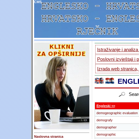
CMS
Istraživanje i analiz
Poslovni izvještaji i 
Izrada web stranica,
ENGLE
Sear
Engleski <>
demogeographic evaluation
demografy
demographer
demographic
Naslovna stranica