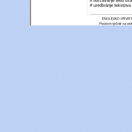
# održavanje web stra
# uređivanje tekstova 
ENGLESKO HRVATS
Poslovni rječnik na we