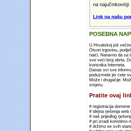
na najučinkovitiji
Link na našu pon
POSEBNA NA
U Hrvatskoj još većin
Otvori trgovinu, podje
naići. Naravno da sa 
sve veći broj obrta.
korisnika Interneta.
Danas svi sve informac
poduzmete jer ćete sv
Može i drugačije. Mož
smjeru.
Pratite ovaj li
# registracija domene (*
# idejna rješenja web 
# naš prijedlog rješen
# pri izradi koristimo
# držimo se svih sta