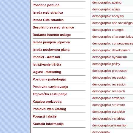
demographic ageing
Posebna ponuda
demographic aging
Izrada web stranica
demographic analysis
Izrada CMS stranica
demographic and sociologica
Besplatno za web stranice
demographic changes
Dodatne Internet usluge
demographic characteristic
Izrada primjera ugovora
demographic consequences
Izrada poslovnog plana
demographic development
Imenici - Adresari
demographic dynamism
demographic policy
Istraživanje tržišta
demographic processes
Oglasi - Marketing
demographic recession
Poslovna psihologija
demographic recession
Poslovno savjetovanje
demographic research
Trgovačko zastupanje
demographic statistics
Katalog proizvoda
demographic structure
Poslovni web katalog
demographic transition
Popusti i akcije
demographic variables
Kontakt informacije
demographical transition
demography