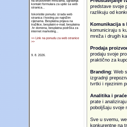
Predstavljanje t
na društvenim mrežama, ugradnja
kontakt formulara za upite sa web
predstave svoje pr
stranica...
razlikuju od konk
Iskoristite ponudu: izrada web
stranica i hosting po najnižim
cijenama. Besplatna prijava na
Komunikacija s
tražilice, besplatni e-mail, besplatna
.hr domena, besplatna podrška za
komuniciraju s k
internet marketing...
mreža i drugih k
>> Link na ponudu za web stranice
>>
Prodaja proizvo
prodaju svoje proi
9. 8. 2026.
praktično za kup
Branding
: Web s
izgradnji prepozna
tvrtki i njezinim
Analitika i praće
prate i analiziraj
poboljšaju svoje 
Sve u svemu, web 
konkurentne na tr