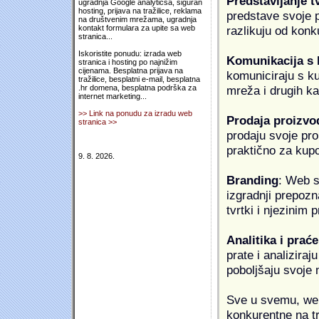
Predstavljanje t
ugradnja Google analyticsa, siguran
hosting, prijava na tražilice, reklama
predstave svoje pr
na društvenim mrežama, ugradnja
razlikuju od konk
kontakt formulara za upite sa web
stranica...
Iskoristite ponudu: izrada web
Komunikacija s
stranica i hosting po najnižim
cijenama. Besplatna prijava na
komuniciraju s k
tražilice, besplatni e-mail, besplatna
mreža i drugih k
.hr domena, besplatna podrška za
internet marketing...
>> Link na ponudu za izradu web
Prodaja proizvo
stranica >>
prodaju svoje proi
praktično za kup
9. 8. 2026.
Branding
: Web s
izgradnji prepozna
tvrtki i njezinim
Analitika i praće
prate i analiziraj
poboljšaju svoje 
Sve u svemu, web 
konkurentne na tr