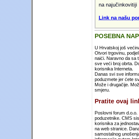
na najučinkovitiji
Link na našu pon
POSEBNA NA
U Hrvatskoj još većin
Otvori trgovinu, podje
naići. Naravno da sa 
sve veći broj obrta.
korisnika Interneta.
Danas svi sve informac
poduzmete jer ćete sv
Može i drugačije. Mož
smjeru.
Pratite ovaj li
Poslovni forum d.o.o. 
poduzetnike. CMS sist
korisnika za jednosta
na web stranice. Dana
samostalnog unošenja 