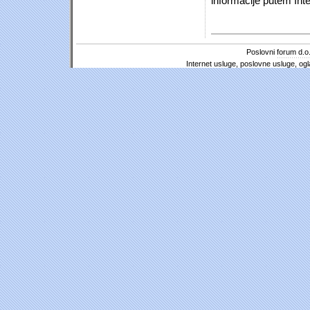
informacije putem Inte
Poslovni forum d.o.
Internet usluge, poslovne usluge, ogl