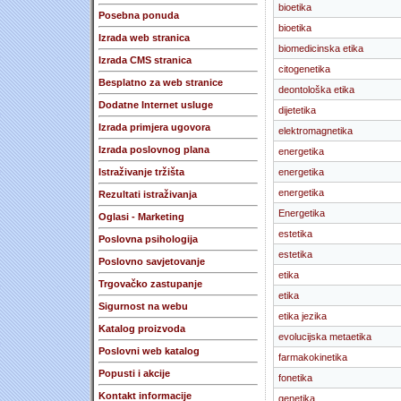
bioetika
Posebna ponuda
bioetika
Izrada web stranica
biomedicinska etika
Izrada CMS stranica
citogenetika
Besplatno za web stranice
deontološka etika
Dodatne Internet usluge
dijetetika
Izrada primjera ugovora
elektromagnetika
Izrada poslovnog plana
energetika
Istraživanje tržišta
energetika
energetika
Rezultati istraživanja
Energetika
Oglasi - Marketing
estetika
Poslovna psihologija
estetika
Poslovno savjetovanje
etika
Trgovačko zastupanje
etika
Sigurnost na webu
etika jezika
Katalog proizvoda
evolucijska metaetika
Poslovni web katalog
farmakokinetika
Popusti i akcije
fonetika
Kontakt informacije
genetika