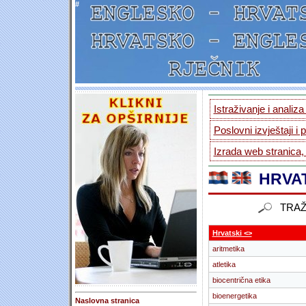
#
Istraživanje i analiz
Poslovni izvještaji i 
Izrada web stranica,
HRVAT
TRAŽ
Hrvatski <>
aritmetika
atletika
biocentrična etika
bioenergetika
Naslovna stranica