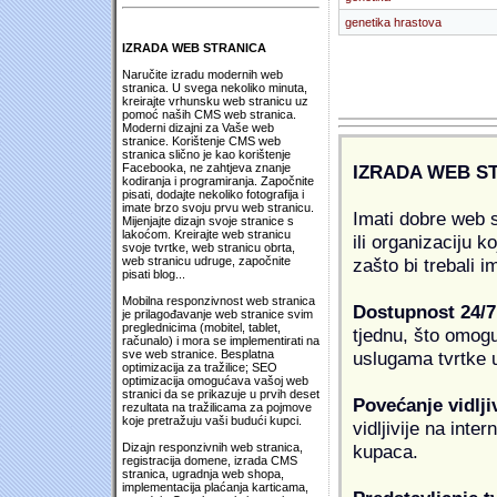
genetika hrastova
IZRADA WEB STRANICA
Naručite izradu modernih web
stranica. U svega nekoliko minuta,
kreirajte vrhunsku web stranicu uz
pomoć naših CMS web stranica.
Moderni dizajni za Vaše web
stranice. Korištenje CMS web
stranica slično je kao korištenje
IZRADA WEB S
Facebooka, ne zahtjeva znanje
kodiranja i programiranja. Započnite
pisati, dodajte nekoliko fotografija i
imate brzo svoju prvu web stranicu.
Imati dobre web s
Mijenjajte dizajn svoje stranice s
lakoćom. Kreirajte web stranicu
ili organizaciju k
svoje tvrtke, web stranicu obrta,
zašto bi trebali i
web stranicu udruge, započnite
pisati blog...
Mobilna responzivnost web stranica
Dostupnost 24/7
je prilagođavanje web stranice svim
preglednicima (mobitel, tablet,
tjednu, što omogu
računalo) i mora se implementirati na
uslugama tvrtke u
sve web stranice. Besplatna
optimizacija za tražilice; SEO
optimizacija omogućava vašoj web
stranici da se prikazuje u prvih deset
Povećanje vidlji
rezultata na tražilicama za pojmove
koje pretražuju vaši budući kupci.
vidljivije na inte
kupaca.
Dizajn responzivnih web stranica,
registracija domene, izrada CMS
stranica, ugradnja web shopa,
implementacija plaćanja karticama,