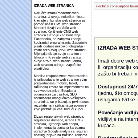
IZRADA WEB STRANICA
electrical consumption bala
Naručite izradu modernih web
stranica. U svega nekoliko minuta,
kreirajte vrhunsku web stranicu uz
pomoć naših CMS web stranica.
Moderni dizajni za Vaše web
stranice. Korištenje CMS web
stranica slično je kao korištenje
Facebooka, ne zahtjeva znanje
kodiranja i programiranja. Započnite
pisati, dodajte nekoliko fotografija i
IZRADA WEB S
imate brzo svoju prvu web stranicu.
Mijenjajte dizajn svoje stranice s
lakoćom. Kreirajte web stranicu
Imati dobre web s
svoje tvrtke, web stranicu obrta,
web stranicu udruge, započnite
ili organizaciju k
pisati blog...
zašto bi trebali i
Mobilna responzivnost web stranica
je prilagođavanje web stranice svim
preglednicima (mobitel, tablet,
Dostupnost 24/7
računalo) i mora se implementirati na
sve web stranice. Besplatna
tjednu, što omogu
optimizacija za tražilice; SEO
optimizacija omogućava vašoj web
uslugama tvrtke u
stranici da se prikazuje u prvih deset
rezultata na tražilicama za pojmove
koje pretražuju vaši budući kupci.
Povećanje vidlji
Dizajn responzivnih web stranica,
vidljivije na inte
registracija domene, izrada CMS
stranica, ugradnja web shopa,
kupaca.
implementacija plaćanja karticama,
ugradnja Google analyticsa, siguran
hosting, prijava na tražilice, reklama