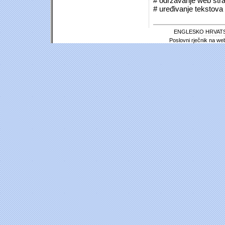
# održavanje web stra
# uređivanje tekstova 
ENGLESKO HRVATS
Poslovni rječnik na we