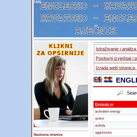
CMS
Istraživanje i analiz
Poslovni izvještaji i 
Izrada web stranica,
ENGLE
Sear
Engleski <>
activation energy
active
activity
aggressive
Naslovna stranica