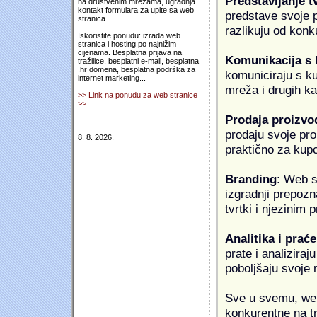
Predstavljanje t
na društvenim mrežama, ugradnja
kontakt formulara za upite sa web
predstave svoje pr
stranica...
razlikuju od konk
Iskoristite ponudu: izrada web
stranica i hosting po najnižim
cijenama. Besplatna prijava na
Komunikacija s
tražilice, besplatni e-mail, besplatna
.hr domena, besplatna podrška za
komuniciraju s k
internet marketing...
mreža i drugih k
>> Link na ponudu za web stranice
>>
Prodaja proizvo
prodaju svoje proi
8. 8. 2026.
praktično za kup
Branding
: Web s
izgradnji prepozna
tvrtki i njezinim
Analitika i praće
prate i analiziraj
poboljšaju svoje 
Sve u svemu, web 
konkurentne na tr