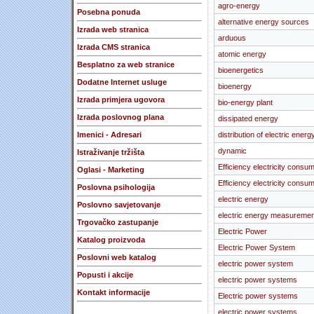
agro-energy
Posebna ponuda
alternative energy sources
Izrada web stranica
arduous
Izrada CMS stranica
atomic energy
Besplatno za web stranice
bioenergetics
Dodatne Internet usluge
bioenergy
Izrada primjera ugovora
bio-energy plant
Izrada poslovnog plana
dissipated energy
Imenici - Adresari
distribution of electric energ
dynamic
Istraživanje tržišta
Efficiency electricity consum
Oglasi - Marketing
Efficiency electricity consum
Poslovna psihologija
electric energy
Poslovno savjetovanje
electric energy measuremen
Trgovačko zastupanje
Electric Power
Katalog proizvoda
Electric Power System
Poslovni web katalog
electric power system
Popusti i akcije
electric power systems
Kontakt informacije
Electric power systems
electric power systems