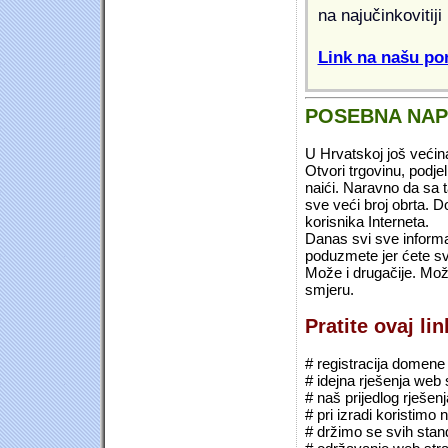
na najučinkovitiji
Link na našu pon
POSEBNA NA
U Hrvatskoj još većin
Otvori trgovinu, podje
naići. Naravno da sa 
sve veći broj obrta.
korisnika Interneta.
Danas svi sve informac
poduzmete jer ćete sv
Može i drugačije. Mož
smjeru.
Pratite ovaj li
# registracija domene (*
# idejna rješenja web 
# naš prijedlog rješen
# pri izradi koristimo
# držimo se svih sta