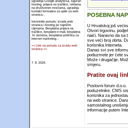
ugradnja Google analyticsa, siguran
hosting, prijava na tražilice, reklama
na društvenim mrežama, ugradnja
kontakt formulara za upite sa web
POSEBNA NA
stranica...
Iskoristite ponudu: izrada web
U Hrvatskoj još većin
stranica i hosting po najnižim
cijenama. Besplatna prijava na
Otvori trgovinu, podje
tražilice, besplatni e-mail, besplatna
naići. Naravno da sa 
.hr domena, besplatna podrška za
internet marketing...
sve veći broj obrta.
korisnika Interneta.
>> Link na ponudu za izradu web
stranica >>
Danas svi sve informac
poduzmete jer ćete sv
Može i drugačije. Mož
7. 8. 2026.
smjeru.
Pratite ovaj li
Poslovni forum d.o.o. 
poduzetnike. CMS sist
korisnika za jednosta
na web stranice. Dana
samostalnog unošenja 
informacije putem Inte