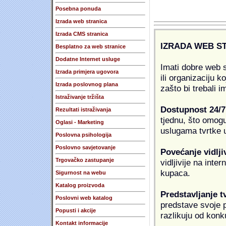
Posebna ponuda
Izrada web stranica
Izrada CMS stranica
IZRADA WEB S
Besplatno za web stranice
Dodatne Internet usluge
Imati dobre web s
Izrada primjera ugovora
ili organizaciju k
Izrada poslovnog plana
zašto bi trebali i
Istraživanje tržišta
Dostupnost 24/7
Rezultati istraživanja
tjednu, što omogu
Oglasi - Marketing
uslugama tvrtke u
Poslovna psihologija
Poslovno savjetovanje
Povećanje vidlji
Trgovačko zastupanje
vidljivije na inte
kupaca.
Sigurnost na webu
Katalog proizvoda
Predstavljanje t
Poslovni web katalog
predstave svoje pr
Popusti i akcije
razlikuju od konk
Kontakt informacije