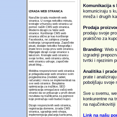
Komunikacija s
komuniciraju s k
IZRADA WEB STRANICA
mreža i drugih k
Naručite izradu modernih web
stranica. U svega nekoliko minuta,
kreirajte vrhunsku web stranicu uz
Prodaja proizvo
pomoć naših CMS web stranica.
Moderni dizajni za Vaše web
prodaju svoje proi
stranice. Korištenje CMS web
stranica slično je kao korištenje
praktično za kup
Facebooka, ne zahtjeva znanje
kodiranja i programiranja. Započnite
pisati, dodajte nekoliko fotografija i
Branding
: Web s
imate brzo svoju prvu web stranicu.
Mijenjajte dizajn svoje stranice s
izgradnji prepozna
lakoćom. Kreirajte web stranicu
svoje tvrtke, web stranicu obrta,
tvrtki i njezinim
web stranicu udruge, započnite
pisati blog...
Analitika i praće
Mobilna responzivnost web stranica
je prilagođavanje web stranice svim
prate i analiziraj
preglednicima (mobitel, tablet,
računalo) i mora se implementirati na
poboljšaju svoje 
sve web stranice. Besplatna
optimizacija za tražilice; SEO
optimizacija omogućava vašoj web
Sve u svemu, web 
stranici da se prikazuje u prvih deset
rezultata na tražilicama za pojmove
konkurentne na tr
koje pretražuju vaši budući kupci.
na najučinkovitiji
Dizajn responzivnih web stranica,
registracija domene, izrada CMS
stranica, ugradnja web shopa,
Link na našu pon
implementacija plaćanja karticama,