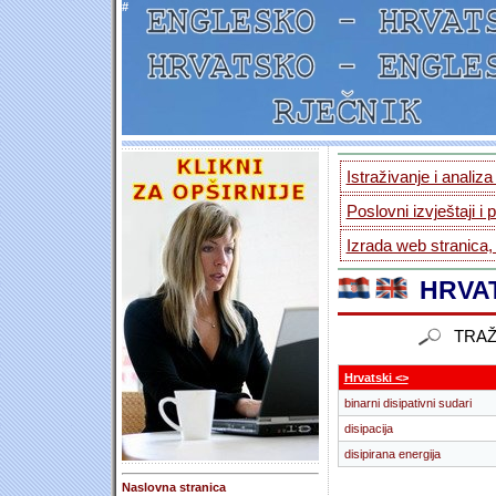
#
Istraživanje i analiz
Poslovni izvještaji i 
Izrada web stranica,
HRVAT
TRAŽ
Hrvatski <>
binarni disipativni sudari
disipacija
disipirana energija
Naslovna stranica