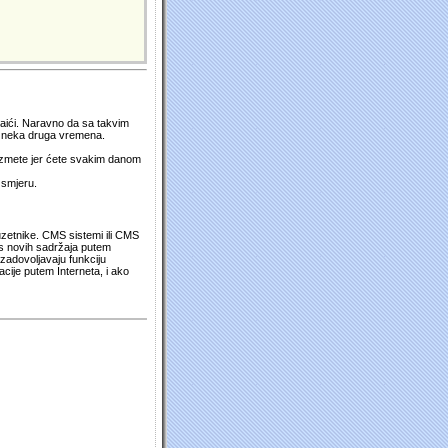
 naići. Naravno da sa takvim
su neka druga vremena.
duzmete jer ćete svakim danom
 smjeru.
uzetnike. CMS sistemi ili CMS
os novih sadržaja putem
zadovoljavaju funkciju
cije putem Interneta, i ako