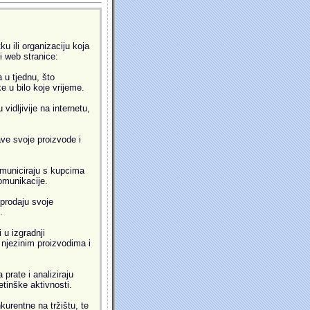
u ili organizaciju koja
ti web stranice:
 u tjednu, što
 u bilo koje vrijeme.
idljivije na internetu,
ve svoje proizvode i
municiraju s kupcima
omunikacije.
prodaju svoje
.
 u izgradnji
i njezinim proizvodima i
prate i analiziraju
etinške aktivnosti.
kurentne na tržištu, te