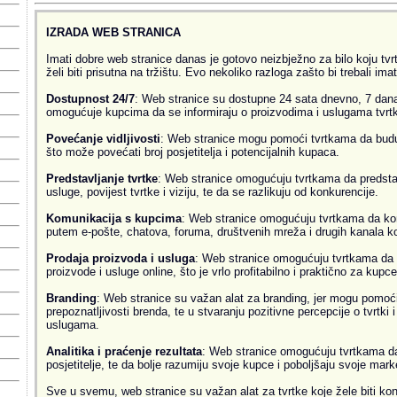
IZRADA WEB STRANICA
Imati dobre web stranice danas je gotovo neizbježno za bilo koju tvrtk
želi biti prisutna na tržištu. Evo nekoliko razloga zašto bi trebali ima
Dostupnost 24/7
: Web stranice su dostupne 24 sata dnevno, 7 dana
omogućuje kupcima da se informiraju o proizvodima i uslugama tvrtke
Povećanje vidljivosti
: Web stranice mogu pomoći tvrtkama da budu v
što može povećati broj posjetitelja i potencijalnih kupaca.
Predstavljanje tvrtke
: Web stranice omogućuju tvrtkama da predsta
usluge, povijest tvrtke i viziju, te da se razlikuju od konkurencije.
Komunikacija s kupcima
: Web stranice omogućuju tvrtkama da ko
putem e-pošte, chatova, foruma, društvenih mreža i drugih kanala k
Prodaja proizvoda i usluga
: Web stranice omogućuju tvrtkama da 
proizvode i usluge online, što je vrlo profitabilno i praktično za kupce
Branding
: Web stranice su važan alat za branding, jer mogu pomoći
prepoznatljivosti brenda, te u stvaranju pozitivne percepcije o tvrtki 
uslugama.
Analitika i praćenje rezultata
: Web stranice omogućuju tvrtkama da 
posjetitelje, te da bolje razumiju svoje kupce i poboljšaju svoje mark
Sve u svemu, web stranice su važan alat za tvrtke koje žele biti kon