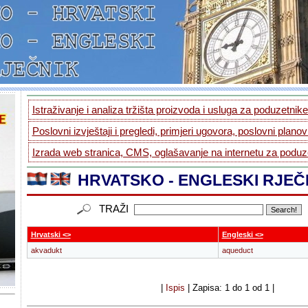
Istraživanje i analiza tržišta proizvoda i usluga za poduzetnike.
Poslovni izvještaji i pregledi, primjeri ugovora, poslovni planovi
Izrada web stranica, CMS, oglašavanje na internetu za poduze
HRVATSKO - ENGLESKI RJEČ
TRAŽI
Hrvatski <>
Engleski <>
akvadukt
aqueduct
|
Ispis
| Zapisa: 1 do 1 od 1 |