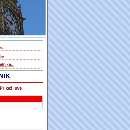
..
...
tnike...
NIK
Prikaži sve