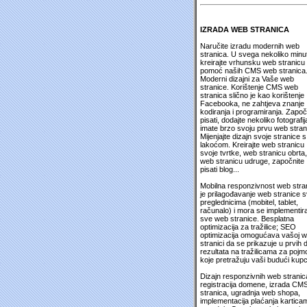
IZRADA WEB STRANICA
Naručite izradu modernih web
stranica. U svega nekoliko minu
kreirajte vrhunsku web stranicu
pomoć naših CMS web stranica
Moderni dizajni za Vaše web
stranice. Korištenje CMS web
stranica slično je kao korištenje
Facebooka, ne zahtjeva znanje
kodiranja i programiranja. Započ
pisati, dodajte nekoliko fotografija
imate brzo svoju prvu web stran
Mijenjajte dizajn svoje stranice s
lakoćom. Kreirajte web stranicu
svoje tvrtke, web stranicu obrta,
web stranicu udruge, započnite
pisati blog...
Mobilna responzivnost web stra
je prilagođavanje web stranice 
preglednicima (mobitel, tablet,
računalo) i mora se implementira
sve web stranice. Besplatna
optimizacija za tražilice; SEO
optimizacija omogućava vašoj 
stranici da se prikazuje u prvih 
rezultata na tražilicama za pojm
koje pretražuju vaši budući kupc
Dizajn responzivnih web stranic
registracija domene, izrada CM
stranica, ugradnja web shopa,
implementacija plaćanja kartica