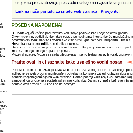
uspješno prodavati svoje proizvode i usluge na najučinkovitiji način.
Link na našu ponudu za izradu web stranica - Provjerite!
ta,
POSEBNA NAPOMENA!
 uz
.
U Hrvatskoj još većina poduzetnika vodi svoje poslove kao i prije desetak godina.
Otvori trgovinu, podjeli vizitke i daje oglase po novinama ili čeka tko će mu slučajno
poslovanjem svaki dan se zatvara sve više tvrtki i gasi sve veći broj obrta. Došla 
Hrvatska ima preko
milijun
korisnika Interneta.
Danas svi sve informacije traže putem Interneta. Krajnje je vrijeme da se nešto po
nite
imati sve manje i manje kupaca i klijenata.
 i
Može i drugačije. Može se i sada biti uspješan, samo treba napraviti korak u pravom
icu.
Pratite ovaj link i saznajte kako uspješno voditi posao
Poslovni forum d.o.o. izrađuje CMS web stranice za tvrtke, obrtnike i sve druge pod
aplikacije su web programi prilagođeni potrebama korisnika za jednostavan i brz un
administracijskog sučelja na web stranice. Danas postoji velik broj CMS sistema koji 
samostalnog unošenja sadržaja od strane korisnika. Danas svi traže baš sve informa
nica
nemate web stranice, Vi kao i da ne postojite.
svim
ti na
web
deset
ove
i.
a,
S
ma,