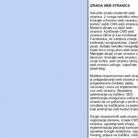
IZRADA WEB STRANICA
Naručite izradu modernih web
stranica. U svega nekoliko minu
kreirajte vrhunsku web stranicu
pomoć naših CMS web stranica
Moderni dizajni za Vaše web
stranice. Korištenje CMS web
stranica slično je kao korištenje
Facebooka, ne zahtjeva znanje
kodiranja i programiranja. Započ
pisati, dodajte nekoliko fotografija
imate brzo svoju prvu web stran
Mijenjajte dizajn svoje stranice s
lakoćom. Kreirajte web stranicu
svoje tvrtke, web stranicu obrta,
web stranicu udruge, započnite
pisati blog...
Mobilna responzivnost web stra
je prilagođavanje web stranice 
preglednicima (mobitel, tablet,
računalo) i mora se implementira
sve web stranice. Besplatna
optimizacija za tražilice; SEO
optimizacija omogućava vašoj 
stranici da se prikazuje u prvih 
rezultata na tražilicama za pojm
koje pretražuju vaši budući kupc
Dizajn responzivnih web stranic
registracija domene, izrada CM
stranica, ugradnja web shopa,
implementacija plaćanja kartica
ugradnja Google analyticsa, sig
hosting, prijava na tražilice, rek