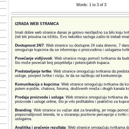
Words: 1 to 3 of 3
IZRADA WEB STRANICA
Imati dobre web stranice danas je gotovo neizbježno za bilo koju tvrtk
želi biti prisutna na tržištu. Evo nekoliko razloga zašto bi trebali ima
Dostupnost 24/7
: Web stranice su dostupne 24 sata dnevno, 7 dana
omogućuje kupcima da se informiraju o proizvodima i uslugama tvrtke
Povećanje vidljivosti
: Web stranice mogu pomoći tvrtkama da budu v
što može povećati broj posjetitelja i potencijalnih kupaca.
Predstavljanje tvrtke
: Web stranice omogućuju tvrtkama da predsta
usluge, povijest tvrtke i viziju, te da se razlikuju od konkurencije.
Komunikacija s kupcima
: Web stranice omogućuju tvrtkama da ko
putem e-pošte, chatova, foruma, društvenih mreža i drugih kanala k
Prodaja proizvoda i usluga
: Web stranice omogućuju tvrtkama da 
proizvode i usluge online, što je vrlo profitabilno i praktično za kupce
Branding
: Web stranice su važan alat za branding, jer mogu pomoći
prepoznatljivosti brenda, te u stvaranju pozitivne percepcije o tvrtki 
uslugama.
Analitika i praćenje rezultata
: Web stranice omogućuju tvrtkama da 