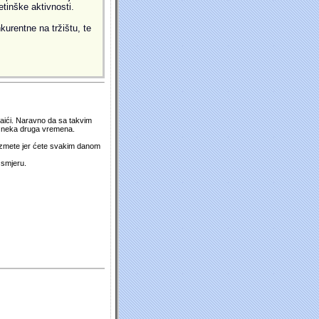
etinške aktivnosti.
kurentne na tržištu, te
 naići. Naravno da sa takvim
su neka druga vremena.
duzmete jer ćete svakim danom
 smjeru.