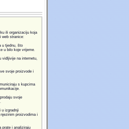
u ili organizaciju koja
ti web stranice:
 u tjednu, što
 u bilo koje vrijeme.
idljivije na internetu,
ve svoje proizvode i
municiraju s kupcima
omunikacije.
prodaju svoje
.
 u izgradnji
i njezinim proizvodima i
prate i analiziraju