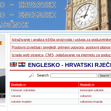
Istraživanje i analiza tržišta proizvoda i usluga za poduzetnike.
Poslovni izvještaji i pregledi, primjeri ugovora, poslovni planovi
Izrada web stranica, CMS, oglašavanje na internetu za poduze
ENGLESKO - HRVATSKI RJEČ
Search
Engleski <>
Hrvatski <>
Cenozoic volcanites
kenozojski vulkaniti
volcanic
vulkanski
volcanic eruption
vulkanska erupcija