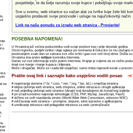
posjetitelje, te da bolje razumiju svoje kupce i poboljšaju svoje mark
Sve u svemu, web stranice su važan alat za tvrtke koje žele biti kon
uspješno prodavati svoje proizvode i usluge na najučinkovitiji način.
ta,
 uz
.
Link na našu ponudu za izradu web stranica - Provjerite!
POSEBNA NAPOMENA!
nite
 i
U Hrvatskoj još većina poduzetnika vodi svoje poslove kao i prije desetak godina.
icu.
Otvori trgovinu, podjeli vizitke i daje oglase po novinama ili čeka tko će mu slučajno
poslovanjem svaki dan se zatvara sve više tvrtki i gasi sve veći broj obrta. Došla 
Hrvatska ima preko
milijun
korisnika Interneta.
Danas svi sve informacije traže putem Interneta. Krajnje je vrijeme da se nešto po
imati sve manje i manje kupaca i klijenata.
Može i drugačije. Može se i sada biti uspješan, samo treba napraviti korak u pravom
nica
Pratite ovaj link i saznajte kako uspješno voditi posao
svim
# registracija domene (*.hr, *.com, *.net, *.org, *.biz, itd.) i smještaj stranica
ti na
# idejna rješenja web stranica, web shopova, online obrazaca i drugih aplikacija
# naš prijedlog rješenja web stranice (dizajn) koji dorađujemo do konačnog izgleda
# pri izradi koristimo najnovije tehnologije (CSS, PhP, MySql, JavaScript, Flash)
web
# držimo se svih standarda struke (World Wide Web Consortium, odnosno W3C)
deset
# održavanje web stranica – promjene, dopune, sitne ispravke u aplikacijama
ove
# uređivanje tekstova radi prilagodbe tekstova za web i pretraživače
i.
a,
S
ma,
uran
lama