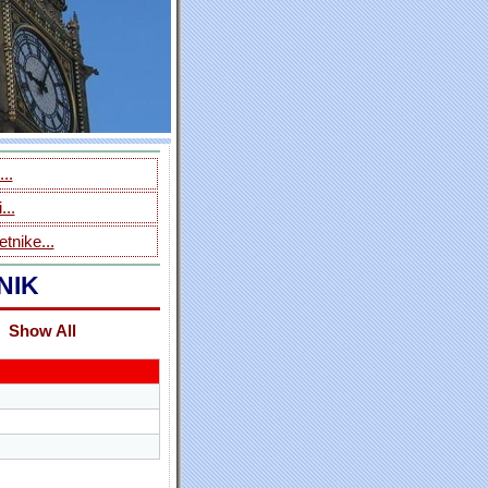
..
...
tnike...
NIK
Show All