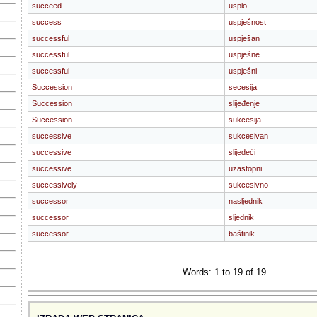
succeed
uspio
success
uspješnost
successful
uspješan
successful
uspješne
successful
uspješni
Succession
secesija
Succession
slijeđenje
Succession
sukcesija
successive
sukcesivan
successive
slijedeći
successive
uzastopni
successively
sukcesivno
successor
nasljednik
successor
sljednik
successor
baštinik
Words: 1 to 19 of 19