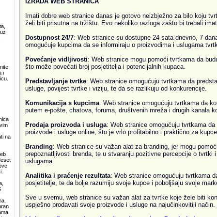
IZRADA WEB STRANICA
Imati dobre web stranice danas je gotovo neizbježno za bilo koju tvrtk
želi biti prisutna na tržištu. Evo nekoliko razloga zašto bi trebali ima
ta,
 uz
Dostupnost 24/7
: Web stranice su dostupne 24 sata dnevno, 7 dana
.
omogućuje kupcima da se informiraju o proizvodima i uslugama tvrtke
Povećanje vidljivosti
: Web stranice mogu pomoći tvrtkama da budu v
što može povećati broj posjetitelja i potencijalnih kupaca.
nite
 i
icu.
Predstavljanje tvrtke
: Web stranice omogućuju tvrtkama da predsta
usluge, povijest tvrtke i viziju, te da se razlikuju od konkurencije.
Komunikacija s kupcima
: Web stranice omogućuju tvrtkama da ko
putem e-pošte, chatova, foruma, društvenih mreža i drugih kanala k
nica
Prodaja proizvoda i usluga
: Web stranice omogućuju tvrtkama da 
svim
proizvode i usluge online, što je vrlo profitabilno i praktično za kupce
ti na
Branding
: Web stranice su važan alat za branding, jer mogu pomoći
prepoznatljivosti brenda, te u stvaranju pozitivne percepcije o tvrtki 
web
deset
uslugama.
ove
i.
Analitika i praćenje rezultata
: Web stranice omogućuju tvrtkama da 
posjetitelje, te da bolje razumiju svoje kupce i poboljšaju svoje mark
a,
S
Sve u svemu, web stranice su važan alat za tvrtke koje žele biti kon
ma,
uspješno prodavati svoje proizvode i usluge na najučinkovitiji način.
uran
lama