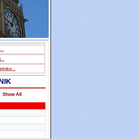
..
...
tnike...
NIK
Show All