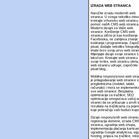
IZRADA WEB STRANICA
Naručite izradu modernih web
stranica. U svega nekoliko minu
kreirajte vrhunsku web stranicu
pomoć naših CMS web stranica
Moderni dizajni za Vaše web
stranice. Korištenje CMS web
stranica slično je kao korištenje
Facebooka, ne zahtjeva znanje
kodiranja i programiranja. Započ
pisati, dodajte nekoliko fotografija
imate brzo svoju prvu web stran
Mijenjajte dizajn svoje stranice s
lakoćom. Kreirajte web stranicu
svoje tvrtke, web stranicu obrta,
web stranicu udruge, započnite
pisati blog...
Mobilna responzivnost web stra
je prilagođavanje web stranice 
preglednicima (mobitel, tablet,
računalo) i mora se implementira
sve web stranice. Besplatna
optimizacija za tražilice; SEO
optimizacija omogućava vašoj 
stranici da se prikazuje u prvih 
rezultata na tražilicama za pojm
koje pretražuju vaši budući kupc
Dizajn responzivnih web stranic
registracija domene, izrada CM
stranica, ugradnja web shopa,
implementacija plaćanja kartica
ugradnja Google analyticsa, sig
hosting, prijava na tražilice, rek