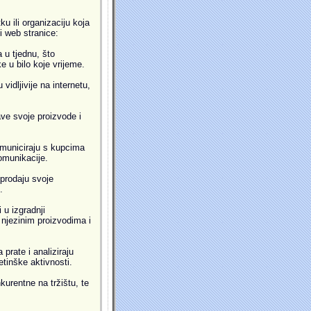
u ili organizaciju koja
ti web stranice:
 u tjednu, što
 u bilo koje vrijeme.
idljivije na internetu,
ve svoje proizvode i
municiraju s kupcima
omunikacije.
prodaju svoje
.
 u izgradnji
i njezinim proizvodima i
prate i analiziraju
etinške aktivnosti.
kurentne na tržištu, te