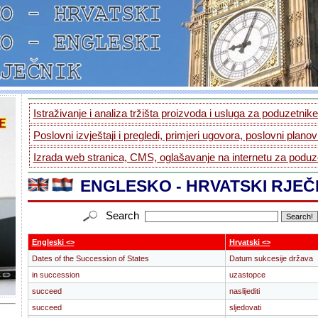
Istraživanje i analiza tržišta proizvoda i usluga za poduzetnike.
Poslovni izvještaji i pregledi, primjeri ugovora, poslovni planovi
Izrada web stranica, CMS, oglašavanje na internetu za poduze
ENGLESKO - HRVATSKI RJEČ
Search
Engleski <>
Hrvatski <>
Dates of the Succession of States
Datum sukcesije država
in succession
uzastopce
succeed
naslijediti
succeed
sljedovati