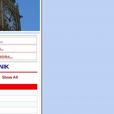
..
...
tnike...
NIK
Show All