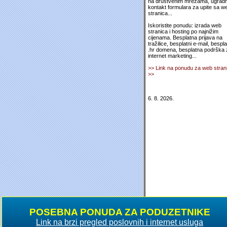
na društvenim mrežama, ugradn
kontakt formulara za upite sa w
stranica...
Iskoristite ponudu: izrada web
stranica i hosting po najnižim
cijenama. Besplatna prijava na
tražilice, besplatni e-mail, bespl
.hr domena, besplatna podrška 
internet marketing...
>> Link na ponudu za web stran
>>
6. 8. 2026.
POSEBNA PONUDA ZA PODUZETNIKE
Link na brzi pregled poslovnih i internet usluga