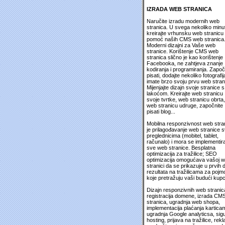
IZRADA WEB STRANICA
Naručite izradu modernih web
stranica. U svega nekoliko minu
kreirajte vrhunsku web stranicu
pomoć naših CMS web stranica
Moderni dizajni za Vaše web
stranice. Korištenje CMS web
stranica slično je kao korištenje
Facebooka, ne zahtjeva znanje
kodiranja i programiranja. Započ
pisati, dodajte nekoliko fotografija
imate brzo svoju prvu web stran
Mijenjajte dizajn svoje stranice s
lakoćom. Kreirajte web stranicu
svoje tvrtke, web stranicu obrta,
web stranicu udruge, započnite
pisati blog...
Mobilna responzivnost web stra
je prilagođavanje web stranice 
preglednicima (mobitel, tablet,
računalo) i mora se implementira
sve web stranice. Besplatna
optimizacija za tražilice; SEO
optimizacija omogućava vašoj 
stranici da se prikazuje u prvih 
rezultata na tražilicama za pojm
koje pretražuju vaši budući kupc
Dizajn responzivnih web stranic
registracija domene, izrada CM
stranica, ugradnja web shopa,
implementacija plaćanja kartica
ugradnja Google analyticsa, sig
hosting, prijava na tražilice, rek