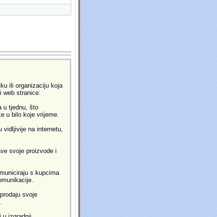
u ili organizaciju koja
ti web stranice:
 u tjednu, što
 u bilo koje vrijeme.
idljivije na internetu,
ve svoje proizvode i
municiraju s kupcima
omunikacije.
prodaju svoje
.
 u izgradnji