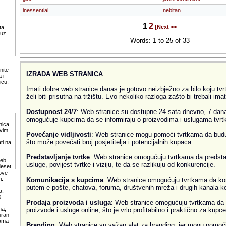
inessential
nebitan
1
2
[Next >>
ta,
 uz
.
Words: 1 to 25 of 33
nite
IZRADA WEB STRANICA
 i
icu.
Imati dobre web stranice danas je gotovo neizbježno za bilo koju tvrtk
želi biti prisutna na tržištu. Evo nekoliko razloga zašto bi trebali ima
Dostupnost 24/7
: Web stranice su dostupne 24 sata dnevno, 7 dana
omogućuje kupcima da se informiraju o proizvodima i uslugama tvrtke
nica
svim
Povećanje vidljivosti
: Web stranice mogu pomoći tvrtkama da budu v
što može povećati broj posjetitelja i potencijalnih kupaca.
ti na
Predstavljanje tvrtke
: Web stranice omogućuju tvrtkama da predsta
web
usluge, povijest tvrtke i viziju, te da se razlikuju od konkurencije.
deset
ove
i.
Komunikacija s kupcima
: Web stranice omogućuju tvrtkama da ko
putem e-pošte, chatova, foruma, društvenih mreža i drugih kanala k
a,
S
Prodaja proizvoda i usluga
: Web stranice omogućuju tvrtkama da 
ma,
proizvode i usluge online, što je vrlo profitabilno i praktično za kupce
uran
lama
Branding
: Web stranice su važan alat za branding, jer mogu pomoći