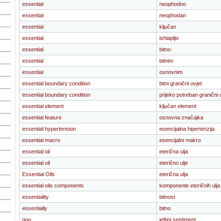
essential
neophodno
essential
neophodan
essential
ključan
essential
ishlapljiv
essential
bitno
essential
bitnim
essential
osnovnim
essential boundary condition
bitni granični uvjet
essential boundary condition
prijeko potreban granični 
essential element
ključan element
essential feature
osnovna značajka
essential hypertension
esencijalna hipertenzija
essential macro
esencijalni makro
essential oil
eterična ulja
essential oil
eterično ulje
Essential Oils
eterična ulja
essential oils components
komponente eteričnih ulja
essentiality
bitnost
essentially
bitno
goo
jeftini sentiment