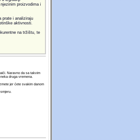
i njezinim proizvodima i
prate i analiziraju
etinške aktivnosti.
kurentne na tržištu, te
 naići. Naravno da sa takvim
su neka druga vremena.
duzmete jer ćete svakim danom
 smjeru.