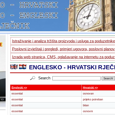
Istraživanje i analiza tržišta proizvoda i usluga za poduzetnike.
Poslovni izvještaji i pregledi, primjeri ugovora, poslovni planovi
Izrada web stranica, CMS, oglašavanje na internetu za poduze
ENGLESKO - HRVATSKI RJEČ
Search
Engleski <>
Hrvatski <>
essential
osnovan
essential
prijeko potreban
essential
bitan
essential
osnovni