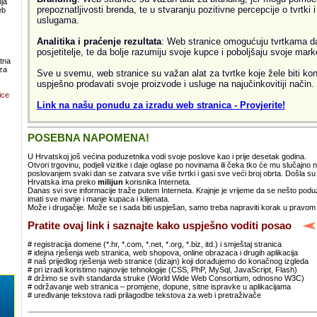
ja
prepoznatljivosti brenda, te u stvaranju pozitivne percepcije o tvrtki 
eb
uslugama.
Analitika i praćenje rezultata
: Web stranice omogućuju tvrtkama da 
posjetitelje, te da bolje razumiju svoje kupce i poboljšaju svoje mark
atna
za
Sve u svemu, web stranice su važan alat za tvrtke koje žele biti kon
uspješno prodavati svoje proizvode i usluge na najučinkovitiji način.
ice
Link na našu ponudu za izradu web stranica - Provjerite!
POSEBNA NAPOMENA!
U Hrvatskoj još većina poduzetnika vodi svoje poslove kao i prije desetak godina.
Otvori trgovinu, podjeli vizitke i daje oglase po novinama ili čeka tko će mu slučajno
poslovanjem svaki dan se zatvara sve više tvrtki i gasi sve veći broj obrta. Došla 
Hrvatska ima preko
milijun
korisnika Interneta.
Danas svi sve informacije traže putem Interneta. Krajnje je vrijeme da se nešto po
imati sve manje i manje kupaca i klijenata.
Može i drugačije. Može se i sada biti uspješan, samo treba napraviti korak u pravom
Pratite ovaj link i saznajte kako uspješno voditi posao
# registracija domene (*.hr, *.com, *.net, *.org, *.biz, itd.) i smještaj stranica
# idejna rješenja web stranica, web shopova, online obrazaca i drugih aplikacija
# naš prijedlog rješenja web stranice (dizajn) koji dorađujemo do konačnog izgleda
# pri izradi koristimo najnovije tehnologije (CSS, PhP, MySql, JavaScript, Flash)
# držimo se svih standarda struke (World Wide Web Consortium, odnosno W3C)
# održavanje web stranica – promjene, dopune, sitne ispravke u aplikacijama
# uređivanje tekstova radi prilagodbe tekstova za web i pretraživače