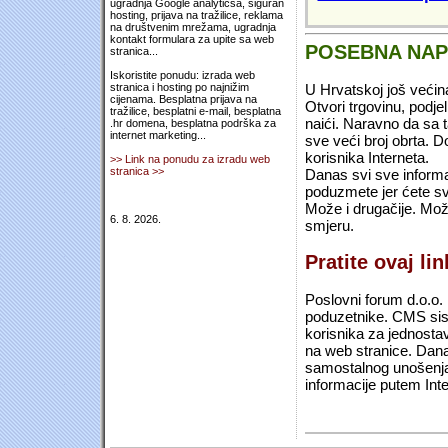
ugradnja Google analyticsa, siguran
hosting, prijava na tražilice, reklama
na društvenim mrežama, ugradnja
kontakt formulara za upite sa web
POSEBNA NA
stranica...
Iskoristite ponudu: izrada web
U Hrvatskoj još većin
stranica i hosting po najnižim
cijenama. Besplatna prijava na
Otvori trgovinu, podje
tražilice, besplatni e-mail, besplatna
naići. Naravno da sa 
.hr domena, besplatna podrška za
internet marketing...
sve veći broj obrta.
korisnika Interneta.
>> Link na ponudu za izradu web
stranica >>
Danas svi sve informac
poduzmete jer ćete sv
Može i drugačije. Mož
6. 8. 2026.
smjeru.
Pratite ovaj li
Poslovni forum d.o.o. 
poduzetnike. CMS sist
korisnika za jednosta
na web stranice. Dana
samostalnog unošenja 
informacije putem Inte