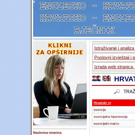
#
Istraživanje i analiz
Poslovni izvještaji i 
Izrada web stranica,
HRVAT
TRAŽ
Hrvatski <>
esencija
esencijalna hipertenzija
esencijalni makro
Naslovna stranica