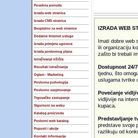
Posebna ponuda
Izrada web stranica
Izrada CMS stranica
IZRADA WEB S
Besplatno za web stranice
Dodatne Internet usluge
Imati dobre web s
Izrada primjera ugovora
ili organizaciju k
Izrada poslovnog plana
zašto bi trebali i
Istraživanje tržišta
Dostupnost 24/7
Rezultati istraživanja
tjednu, što omogu
Oglasi - Marketing
uslugama tvrtke u
Poslovna psihologija
Poslovno savjetovanje
Povećanje vidlji
Trgovačko zastupanje
vidljivije na inte
kupaca.
Sigurnost na webu
Katalog proizvoda
Predstavljanje t
Poslovni web katalog
predstave svoje pr
Popusti i akcije
razlikuju od konk
Kontakt informacije