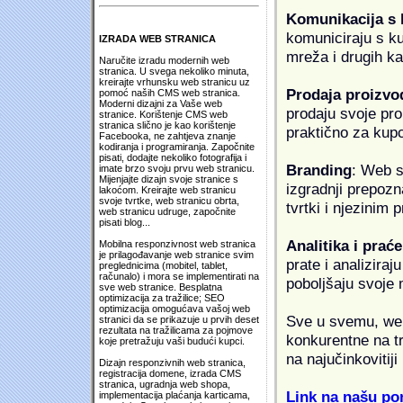
Komunikacija s
komuniciraju s k
IZRADA WEB STRANICA
mreža i drugih k
Naručite izradu modernih web
stranica. U svega nekoliko minuta,
kreirajte vrhunsku web stranicu uz
Prodaja proizvo
pomoć naših CMS web stranica.
Moderni dizajni za Vaše web
prodaju svoje proi
stranice. Korištenje CMS web
stranica slično je kao korištenje
praktično za kup
Facebooka, ne zahtjeva znanje
kodiranja i programiranja. Započnite
pisati, dodajte nekoliko fotografija i
Branding
: Web s
imate brzo svoju prvu web stranicu.
Mijenjajte dizajn svoje stranice s
izgradnji prepozna
lakoćom. Kreirajte web stranicu
svoje tvrtke, web stranicu obrta,
tvrtki i njezinim
web stranicu udruge, započnite
pisati blog...
Analitika i praće
Mobilna responzivnost web stranica
je prilagođavanje web stranice svim
prate i analiziraj
preglednicima (mobitel, tablet,
računalo) i mora se implementirati na
poboljšaju svoje 
sve web stranice. Besplatna
optimizacija za tražilice; SEO
optimizacija omogućava vašoj web
Sve u svemu, web 
stranici da se prikazuje u prvih deset
rezultata na tražilicama za pojmove
konkurentne na tr
koje pretražuju vaši budući kupci.
na najučinkovitiji
Dizajn responzivnih web stranica,
registracija domene, izrada CMS
stranica, ugradnja web shopa,
Link na našu pon
implementacija plaćanja karticama,