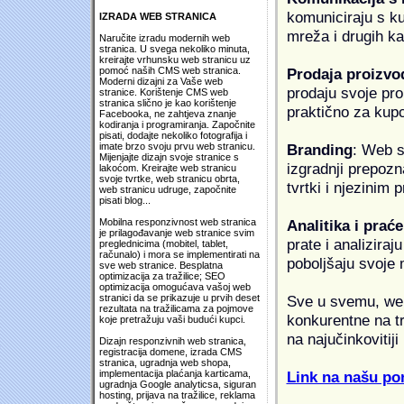
komuniciraju s k
IZRADA WEB STRANICA
mreža i drugih k
Naručite izradu modernih web
stranica. U svega nekoliko minuta,
kreirajte vrhunsku web stranicu uz
Prodaja proizvo
pomoć naših CMS web stranica.
Moderni dizajni za Vaše web
prodaju svoje proi
stranice. Korištenje CMS web
stranica slično je kao korištenje
praktično za kup
Facebooka, ne zahtjeva znanje
kodiranja i programiranja. Započnite
pisati, dodajte nekoliko fotografija i
Branding
: Web s
imate brzo svoju prvu web stranicu.
Mijenjajte dizajn svoje stranice s
izgradnji prepozna
lakoćom. Kreirajte web stranicu
svoje tvrtke, web stranicu obrta,
tvrtki i njezinim
web stranicu udruge, započnite
pisati blog...
Analitika i praće
Mobilna responzivnost web stranica
je prilagođavanje web stranice svim
prate i analiziraj
preglednicima (mobitel, tablet,
računalo) i mora se implementirati na
poboljšaju svoje 
sve web stranice. Besplatna
optimizacija za tražilice; SEO
optimizacija omogućava vašoj web
Sve u svemu, web 
stranici da se prikazuje u prvih deset
rezultata na tražilicama za pojmove
konkurentne na tr
koje pretražuju vaši budući kupci.
na najučinkovitiji
Dizajn responzivnih web stranica,
registracija domene, izrada CMS
stranica, ugradnja web shopa,
Link na našu pon
implementacija plaćanja karticama,
ugradnja Google analyticsa, siguran
hosting, prijava na tražilice, reklama