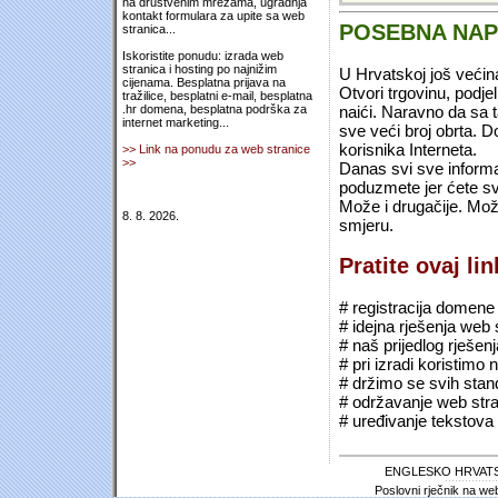
na društvenim mrežama, ugradnja
kontakt formulara za upite sa web
POSEBNA NA
stranica...
Iskoristite ponudu: izrada web
stranica i hosting po najnižim
U Hrvatskoj još većin
cijenama. Besplatna prijava na
Otvori trgovinu, podje
tražilice, besplatni e-mail, besplatna
naići. Naravno da sa 
.hr domena, besplatna podrška za
internet marketing...
sve veći broj obrta.
korisnika Interneta.
>> Link na ponudu za web stranice
>>
Danas svi sve informac
poduzmete jer ćete sv
Može i drugačije. Mož
8. 8. 2026.
smjeru.
Pratite ovaj li
# registracija domene (*
# idejna rješenja web 
# naš prijedlog rješen
# pri izradi koristimo
# držimo se svih sta
# održavanje web stra
# uređivanje tekstova 
ENGLESKO HRVATS
Poslovni rječnik na we