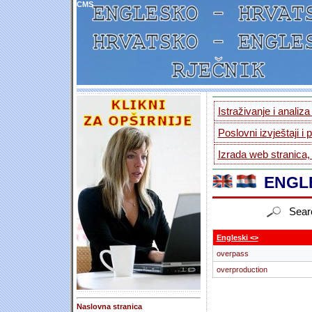
CMS
Istraživanje i analiz
Poslovni izvještaji i 
Izrada web stranica,
ENGLE
Sear
Engleski <>
overpass
overproduction
Naslovna stranica