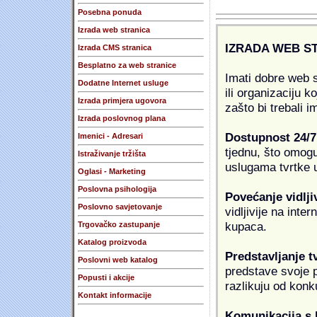
Posebna ponuda
Izrada web stranica
IZRADA WEB S
Izrada CMS stranica
Besplatno za web stranice
Imati dobre web s
Dodatne Internet usluge
ili organizaciju k
Izrada primjera ugovora
zašto bi trebali i
Izrada poslovnog plana
Dostupnost 24/7
Imenici - Adresari
tjednu, što omogu
Istraživanje tržišta
uslugama tvrtke u
Oglasi - Marketing
Poslovna psihologija
Povećanje vidlji
Poslovno savjetovanje
vidljivije na inte
kupaca.
Trgovačko zastupanje
Katalog proizvoda
Predstavljanje t
Poslovni web katalog
predstave svoje pr
Popusti i akcije
razlikuju od konk
Kontakt informacije
Komunikacija s