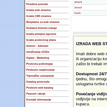
amuck
Posebna ponuda
amuck
Izrada web stranica
muck
Izrada CMS stranica
Besplatno za web stranice
Dodatne Internet usluge
Izrada primjera ugovora
Izrada poslovnog plana
IZRADA WEB S
Imenici - Adresari
Istraživanje tržišta
Imati dobre web s
ili organizaciju k
Oglasi - Marketing
zašto bi trebali i
Poslovna psihologija
Poslovno savjetovanje
Dostupnost 24/7
Trgovačko zastupanje
tjednu, što omogu
Katalog proizvoda
uslugama tvrtke u
Poslovni web katalog
Povećanje vidlji
Popusti i akcije
vidljivije na inte
Kontakt informacije
kupaca.