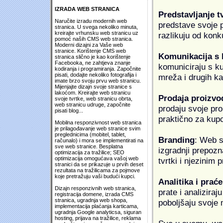
IZRADA WEB STRANICA
Predstavljanje t
Naručite izradu modernih web
predstave svoje pr
stranica. U svega nekoliko minuta,
kreirajte vrhunsku web stranicu uz
razlikuju od konk
pomoć naših CMS web stranica.
Moderni dizajni za Vaše web
stranice. Korištenje CMS web
Komunikacija s
stranica slično je kao korištenje
Facebooka, ne zahtjeva znanje
komuniciraju s k
kodiranja i programiranja. Započnite
pisati, dodajte nekoliko fotografija i
mreža i drugih k
imate brzo svoju prvu web stranicu.
Mijenjajte dizajn svoje stranice s
lakoćom. Kreirajte web stranicu
Prodaja proizvo
svoje tvrtke, web stranicu obrta,
web stranicu udruge, započnite
prodaju svoje proi
pisati blog...
praktično za kup
Mobilna responzivnost web stranica
je prilagođavanje web stranice svim
preglednicima (mobitel, tablet,
Branding
: Web s
računalo) i mora se implementirati na
sve web stranice. Besplatna
izgradnji prepozna
optimizacija za tražilice; SEO
optimizacija omogućava vašoj web
tvrtki i njezinim
stranici da se prikazuje u prvih deset
rezultata na tražilicama za pojmove
koje pretražuju vaši budući kupci.
Analitika i praće
Dizajn responzivnih web stranica,
prate i analiziraj
registracija domene, izrada CMS
stranica, ugradnja web shopa,
poboljšaju svoje 
implementacija plaćanja karticama,
ugradnja Google analyticsa, siguran
hosting, prijava na tražilice, reklama