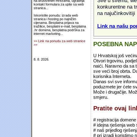
Sve u svemu, web 
na društvenim mrežama, ugradnja
kontakt formulara za upite sa web
konkurentne na tr
stranica...
na najučinkovitiji
Iskoristite ponudu: izrada web
stranica i hosting po najnižim
cijenama. Besplatna prijava na
Link na našu pon
tražilice, besplatni e-mail, besplatna
.hr domena, besplatna podrška za
internet marketing...
>> Link na ponudu za web stranice
POSEBNA NA
>>
U Hrvatskoj još većin
8. 8. 2026.
Otvori trgovinu, podje
naići. Naravno da sa 
sve veći broj obrta.
korisnika Interneta.
Danas svi sve informac
poduzmete jer ćete sv
Može i drugačije. Mož
smjeru.
Pratite ovaj li
# registracija domene (*
# idejna rješenja web 
# naš prijedlog rješen
# pri izradi koristimo