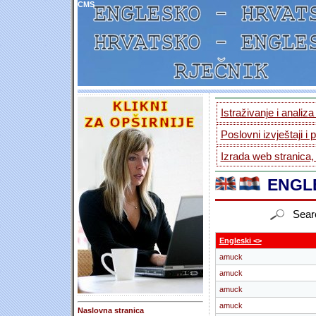
CMS
Istraživanje i analiz
Poslovni izvještaji i 
Izrada web stranica,
ENGLE
Sear
Engleski <>
amuck
amuck
amuck
amuck
Naslovna stranica