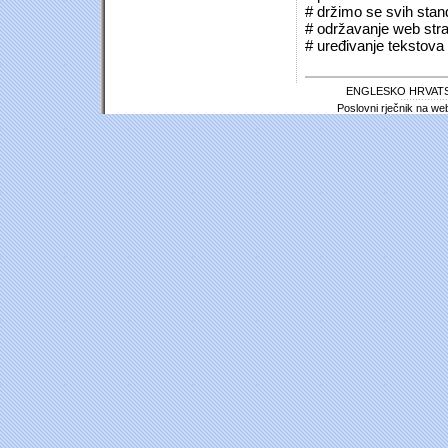
# držimo se svih sta
# održavanje web stra
# uređivanje tekstova 
ENGLESKO HRVATS
Poslovni rječnik na we