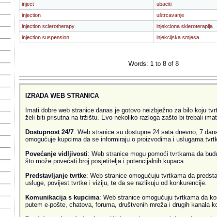
inject
ubaciti
injection
uštrcavanje
injection sclerotherapy
injekciona skleroterapija
injection suspension
injekcijska smjesa
Words: 1 to 8 of 8
IZRADA WEB STRANICA
Imati dobre web stranice danas je gotovo neizbježno za bilo koju tvrtk
želi biti prisutna na tržištu. Evo nekoliko razloga zašto bi trebali ima
Dostupnost 24/7
: Web stranice su dostupne 24 sata dnevno, 7 dana
omogućuje kupcima da se informiraju o proizvodima i uslugama tvrtke
Povećanje vidljivosti
: Web stranice mogu pomoći tvrtkama da budu v
što može povećati broj posjetitelja i potencijalnih kupaca.
Predstavljanje tvrtke
: Web stranice omogućuju tvrtkama da predsta
usluge, povijest tvrtke i viziju, te da se razlikuju od konkurencije.
Komunikacija s kupcima
: Web stranice omogućuju tvrtkama da ko
putem e-pošte, chatova, foruma, društvenih mreža i drugih kanala k