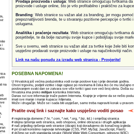
Prodaja proizvoda i usluga
: Web stranice omogućuju tvrtkama da 
proizvode i usluge online, što je vrlo profitabilno i praktično za kupce
Branding
: Web stranice su važan alat za branding, jer mogu pomoći
ta,
prepoznatljivosti brenda, te u stvaranju pozitivne percepcije o tvrtki 
 uz
uslugama.
.
Analitika i praćenje rezultata
: Web stranice omogućuju tvrtkama da 
posjetitelje, te da bolje razumiju svoje kupce i poboljšaju svoje mark
nite
 i
Sve u svemu, web stranice su važan alat za tvrtke koje žele biti kon
icu.
uspješno prodavati svoje proizvode i usluge na najučinkovitiji način.
Link na našu ponudu za izradu web stranica - Provjerite!
POSEBNA NAPOMENA!
nica
svim
U Hrvatskoj još većina poduzetnika vodi svoje poslove kao i prije desetak godina.
ti na
Otvori trgovinu, podjeli vizitke i daje oglase po novinama ili čeka tko će mu slučajno
poslovanjem svaki dan se zatvara sve više tvrtki i gasi sve veći broj obrta. Došla 
Hrvatska ima preko
milijun
korisnika Interneta.
web
Danas svi sve informacije traže putem Interneta. Krajnje je vrijeme da se nešto po
deset
imati sve manje i manje kupaca i klijenata.
ove
Može i drugačije. Može se i sada biti uspješan, samo treba napraviti korak u pravom
i.
Pratite ovaj link i saznajte kako uspješno voditi posao
a,
S
# registracija domene (*.hr, *.com, *.net, *.org, *.biz, itd.) i smještaj stranica
# idejna rješenja web stranica, web shopova, online obrazaca i drugih aplikacija
ma,
# naš prijedlog rješenja web stranice (dizajn) koji dorađujemo do konačnog izgleda
uran
# pri izradi koristimo najnovije tehnologije (CSS, PhP, MySql, JavaScript, Flash)
lama
# držimo se svih standarda struke (World Wide Web Consortium, odnosno W3C)