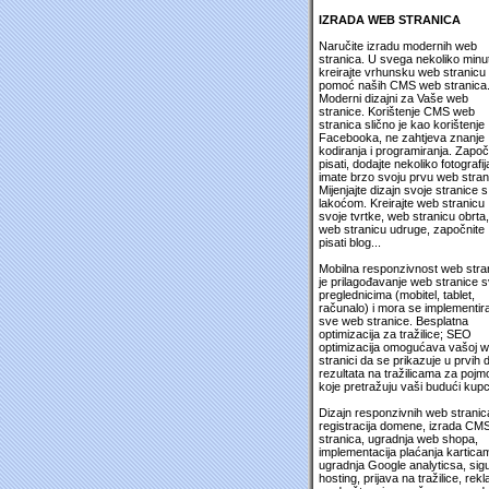
IZRADA WEB STRANICA
Naručite izradu modernih web
stranica. U svega nekoliko minu
kreirajte vrhunsku web stranicu
pomoć naših CMS web stranica
Moderni dizajni za Vaše web
stranice. Korištenje CMS web
stranica slično je kao korištenje
Facebooka, ne zahtjeva znanje
kodiranja i programiranja. Započ
pisati, dodajte nekoliko fotografija
imate brzo svoju prvu web stran
Mijenjajte dizajn svoje stranice s
lakoćom. Kreirajte web stranicu
svoje tvrtke, web stranicu obrta,
web stranicu udruge, započnite
pisati blog...
Mobilna responzivnost web stra
je prilagođavanje web stranice 
preglednicima (mobitel, tablet,
računalo) i mora se implementira
sve web stranice. Besplatna
optimizacija za tražilice; SEO
optimizacija omogućava vašoj 
stranici da se prikazuje u prvih 
rezultata na tražilicama za pojm
koje pretražuju vaši budući kupc
Dizajn responzivnih web stranic
registracija domene, izrada CM
stranica, ugradnja web shopa,
implementacija plaćanja kartica
ugradnja Google analyticsa, sig
hosting, prijava na tražilice, rek