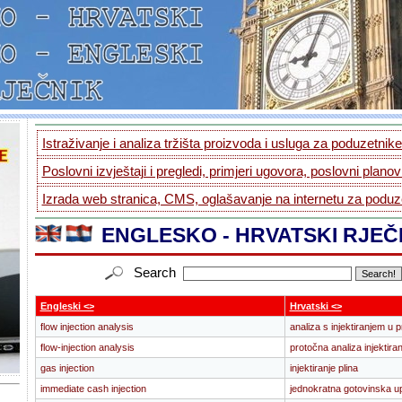
Istraživanje i analiza tržišta proizvoda i usluga za poduzetnike.
Poslovni izvještaji i pregledi, primjeri ugovora, poslovni planovi
Izrada web stranica, CMS, oglašavanje na internetu za poduze
ENGLESKO - HRVATSKI RJEČ
Search
Engleski <>
Hrvatski <>
flow injection analysis
analiza s injektiranjem u 
flow-injection analysis
protočna analiza injektira
gas injection
injektiranje plina
immediate cash injection
jednokratna gotovinska up