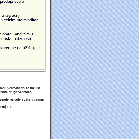
prodaju svoje
.
 u izgradnji
i njezinim proizvodima i
prate i analiziraju
etinške aktivnosti.
kurentne na tržištu, te
 naići. Naravno da sa takvim
su neka druga vremena.
duzmete jer ćete svakim danom
 smjeru.