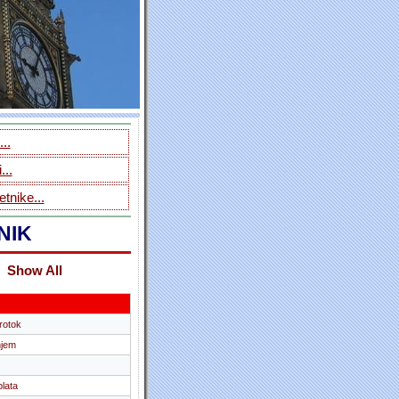
..
...
tnike...
NIK
Show All
protok
njem
lata