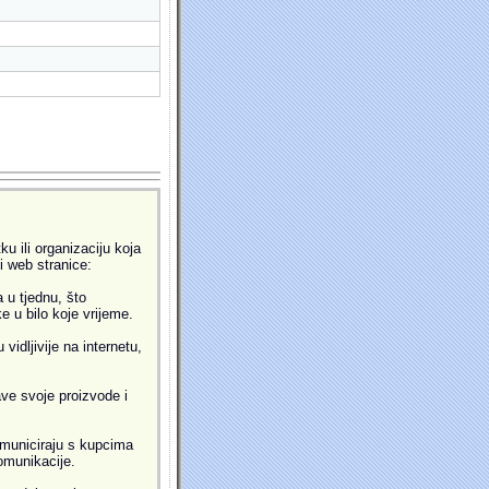
u ili organizaciju koja
ti web stranice:
 u tjednu, što
 u bilo koje vrijeme.
idljivije na internetu,
ve svoje proizvode i
municiraju s kupcima
omunikacije.